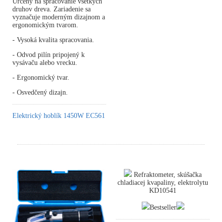
Určený na spracovanie všetkých
druhov dreva. Zariadenie sa
vyznačuje moderným dizajnom a
ergonomickým tvarom.
- Vysoká kvalita spracovania.
- Odvod pilín pripojený k
vysávaču alebo vrecku.
- Ergonomický tvar.
- Osvedčený dizajn.
Elektrický hoblík 1450W EC561
Refraktometer, skúšačka
chladiacej kvapaliny, elektrolytu
KD10541
Bestseller