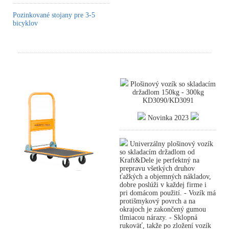
Pozinkované stojany pre 3-5
bicyklov
Plošinový vozík so skladacím
držadlom 150kg - 300kg
KD3090/KD3091
Novinka 2023
Univerzálny plošinový vozík
so skladacím držadlom od
Kraft&Dele je perfektný na
prepravu všetkých druhov
ťažkých a objemných nákladov,
dobre poslúži v každej firme i
pri domácom použití. - Vozík má
protišmykový povrch a na
okrajoch je zakončený gumou
tlmiacou nárazy. - Sklopná
rukoväť, takže po zložení vozík