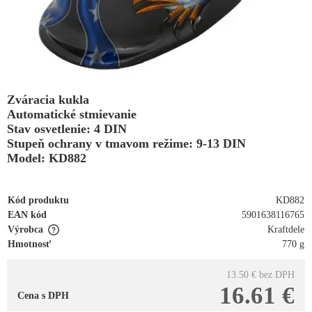
Zváracia kukla
Automatické stmievanie
Stav osvetlenie: 4 DIN
Stupeň ochrany v tmavom režime: 9-13 DIN
Model: KD882
Kód produktu
KD882
EAN kód
5901638116765
Výrobca
Kraftdele
Hmotnosť
770 g
13.50 €
bez DPH
16.61 €
Cena s DPH