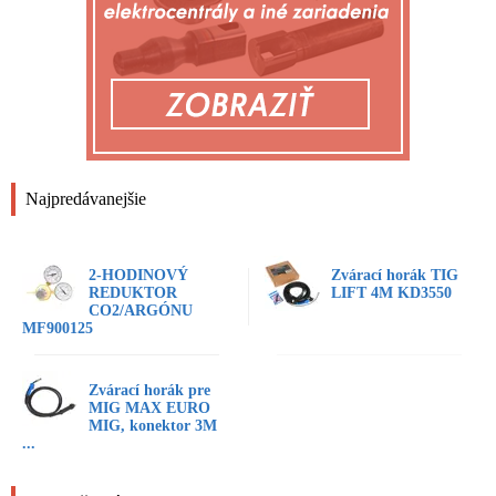
Najpredávanejšie
2-HODINOVÝ
Zvárací horák TIG
REDUKTOR
LIFT 4M KD3550
CO2/ARGÓNU
MF900125
Zvárací horák pre
MIG MAX EURO
MIG, konektor 3M
...