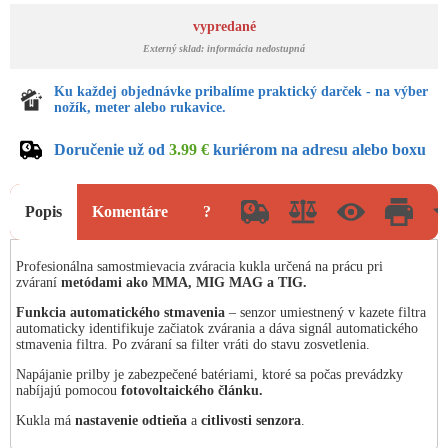
vypredané
Externý sklad: informácia nedostupná
Ku každej objednávke pribalíme praktický darček - na výber
nožík, meter alebo rukavice.
Doručenie už od
3.99 €
kuriérom na adresu alebo boxu
Popis
Komentáre
?
Profesionálna samostmievacia zváracia kukla určená na prácu pri
zváraní
metódami ako MMA, MIG MAG a TIG.
Funkcia automatického stmavenia
– senzor umiestnený v kazete filtra
automaticky identifikuje začiatok zvárania a dáva signál automatického
stmavenia filtra. Po zváraní sa filter vráti do stavu zosvetlenia.
Napájanie prilby je zabezpečené batériami, ktoré sa počas prevádzky
nabíjajú pomocou
fotovoltaického článku.
Kukla má
nastavenie odtieňa
a
citlivosti senzora
.