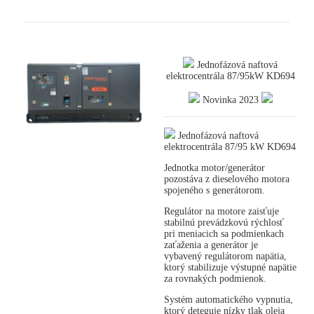
Jednofázová naftová
elektrocentrála 87/95kW KD694
Novinka 2023
Jednofázová naftová
elektrocentrála 87/95 kW KD694
Jednotka motor/generátor
pozostáva z dieselového motora
spojeného s generátorom.
Regulátor na motore zaisťuje
stabilnú prevádzkovú rýchlosť
pri meniacich sa podmienkach
zaťaženia a generátor je
vybavený regulátorom napätia,
ktorý stabilizuje výstupné napätie
za rovnakých podmienok.
Systém automatického vypnutia,
ktorý deteguje nízky tlak oleja