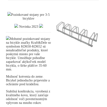
Pozinkované stojany pre 3-5
bicyklov
Novinka 2023
Mohutné pozinkované stojany
na bicykle značky Kraft&Dele so
symbolom KD650-KD652 sú
nenahraditeľné produkty, ktoré
poskytnú miesto pre vaše
bicykle. Umožňuje pohodlne
zaparkovať akýkoľvek model
bicykla, o šírke plášťov 35-60
mm.
Možnosť kotvenia do zeme.
Bicykel jednoducho pripevníte a
ochránite pred krádežou.
Stabilná konštrukcia, vyrobená z
kvalitného kovu, ktorý zaisťuje
odolnosť voči poveternostným
vplyvom na mnoho rokov.