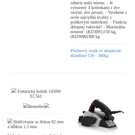
zaberie málo miesta. - Je
vybavený 4 kolieskami ( dve
otočné, dve pevné). - Vyrobené z
ocele najvyššej kvality s
práškovým nástrekom. - Funkcia
sklopnej rukoväte! - Maximálna
nosnosť: (KD3091)150 kg,
(KD3090)300 kg
Plošinový vozík so skladacím
držadlom 150 - 300kg
Elektrický hoblík 1450W
EC561
Bestseller
Hobľovanie so šírkou 82 mm
a hĺbkou 1,5 mm.