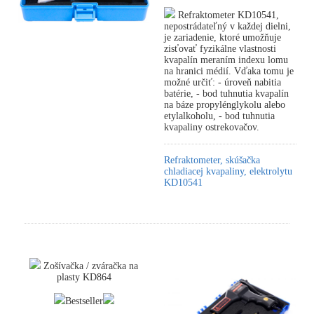
Refraktometer KD10541,
nepostrádateľný v každej dielni,
je zariadenie, ktoré umožňuje
zisťovať fyzikálne vlastnosti
kvapalín meraním indexu lomu
na hranici médií. Vďaka tomu je
možné určiť: - úroveň nabitia
batérie, - bod tuhnutia kvapalín
na báze propylénglykolu alebo
etylalkoholu, - bod tuhnutia
kvapaliny ostrekovačov.
Refraktometer, skúšačka
chladiacej kvapaliny, elektrolytu
KD10541
Zošívačka / zváračka na
plasty KD864
Bestseller