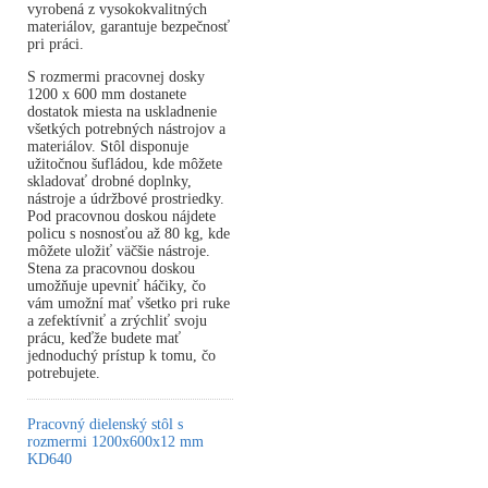
vyrobená z vysokokvalitných
materiálov, garantuje bezpečnosť
pri práci.
S rozmermi pracovnej dosky
1200 x 600 mm dostanete
dostatok miesta na uskladnenie
všetkých potrebných nástrojov a
materiálov. Stôl disponuje
užitočnou šufládou, kde môžete
skladovať drobné doplnky,
nástroje a údržbové prostriedky.
Pod pracovnou doskou nájdete
policu s nosnosťou až 80 kg, kde
môžete uložiť väčšie nástroje.
Stena za pracovnou doskou
umožňuje upevniť háčiky, čo
vám umožní mať všetko pri ruke
a zefektívniť a zrýchliť svoju
prácu, keďže budete mať
jednoduchý prístup k tomu, čo
potrebujete.
Pracovný dielenský stôl s
rozmermi 1200x600x12 mm
KD640