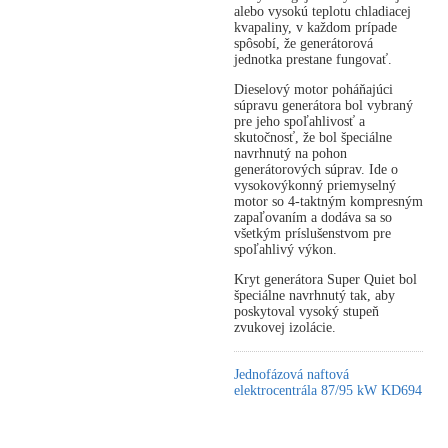
alebo vysokú teplotu chladiacej
kvapaliny, v každom prípade
spôsobí, že generátorová
jednotka prestane fungovať.
Dieselový motor poháňajúci
súpravu generátora bol vybraný
pre jeho spoľahlivosť a
skutočnosť, že bol špeciálne
navrhnutý na pohon
generátorových súprav. Ide o
vysokovýkonný priemyselný
motor so 4-taktným kompresným
zapaľovaním a dodáva sa so
všetkým príslušenstvom pre
spoľahlivý výkon.
Kryt generátora Super Quiet bol
špeciálne navrhnutý tak, aby
poskytoval vysoký stupeň
zvukovej izolácie.
Jednofázová naftová
elektrocentrála 87/95 kW KD694