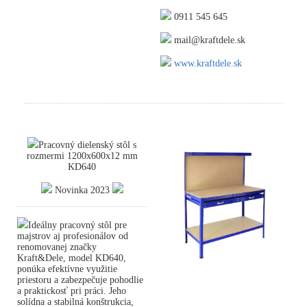
0911 545 645
mail@kraftdele.sk
www.kraftdele.sk
Pracovný dielenský stôl s
rozmermi 1200x600x12 mm
KD640
Novinka 2023
Ideálny pracovný stôl pre
majstrov aj profesionálov od
renomovanej značky
Kraft&Dele, model KD640,
ponúka efektívne využitie
priestoru a zabezpečuje pohodlie
a praktickosť pri práci. Jeho
solídna a stabilná konštrukcia,