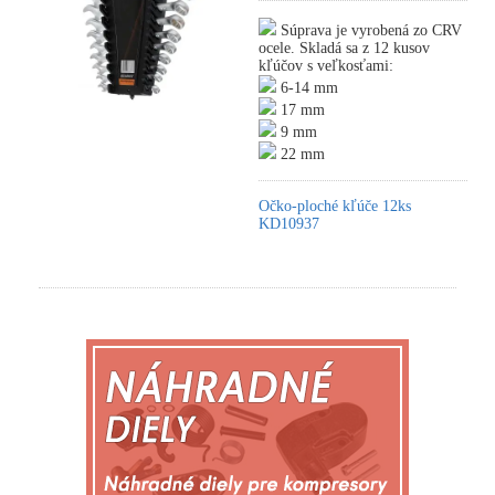
Súprava je vyrobená zo CRV
ocele. Skladá sa z 12 kusov
kľúčov s veľkosťami:
6-14 mm
17 mm
9 mm
22 mm
Očko-ploché kľúče 12ks
KD10937