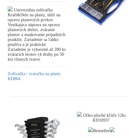
Univerzálna zošívačka
Kraft&Dele na plasty, slúži na
opravu plastových prvkov.
Vynikajúca súprava na opravu
plastových dielov, zváranie
plastov a maskovanie prípadných
prasklín. Zariadenie sa ľahko
používa a je praktické.
Zariadenie je vybavené až 200 ks
zváracích hrotov (4 druhy po 50
ks) rôznych tvarov
Zošívačka / zváračka na plasty
KD864
Očko-ploché kľúče 12ks
KD10937
Bestseller