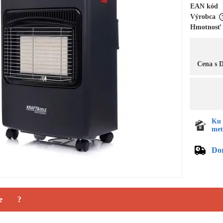
EAN kód
Výrobca
Hmotnosť
Cena s
Ku 
met
Do
e
?