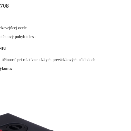
708
rdzavejúcej ocele.
oblémový pohyb telesa.
NIU
ú účinnosť pri relatívne nízkych prevádzkových nákladoch.
výkonu: