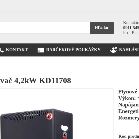
Kontaktu
Hľadať
0911 54
Po - Pia:
KONTAKT
DARČEKOVÉ POUKÁŽKY
NAHLÁSI
evač 4,2kW KD11708
Plynové 
Výkon: 
Napájan
Energeti
Rozmery
Kód prod