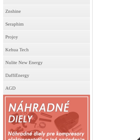
Znshine
Seraphim
Projoy
Kehua Tech
Nulite New Energy
DaffiEnergy
AGD