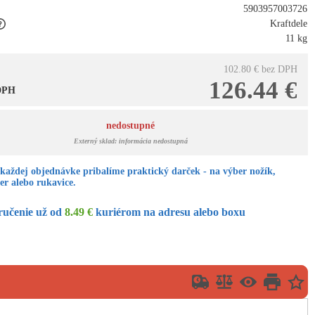
5903957003726
Kraftdele
11 kg
102.80 €
bez DPH
126.44 €
 DPH
nedostupné
Externý sklad: informácia nedostupná
každej objednávke pribalíme praktický darček - na výber nožík,
er alebo rukavice.
ručenie už od
8.49 €
kuriérom na adresu alebo boxu