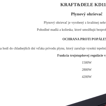
KRAFT&DELE KD11
Plynový ohrievač
Plynový ohrievač je vyrobený z kvalitnej neh
Pohodlné madlá a kolieska, ktoré umožňujú bezpr
OCHRANA PROTI POPÁLE
sa hodí do chladnejších dní vďaka prívodu plynu, ktorý zaručuje vysokú tepeln
Funkcia trojstupňovej regulácie 
1500W
2800W
4200W