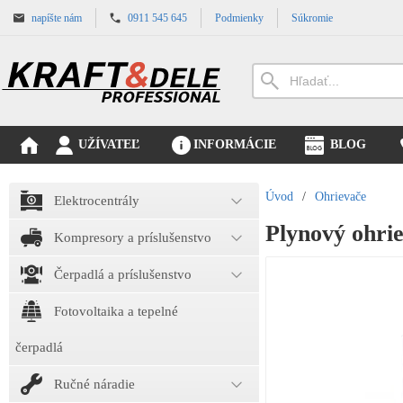
napíšte nám
0911 545 645
Podmienky
Súkromie
UŽÍVATEĽ
INFORMÁCIE
BLOG
Úvod
/
Ohrievače
Elektrocentrály
Plynový ohri
Kompresory a príslušenstvo
Čerpadlá a príslušenstvo
Fotovoltaika a tepelné
čerpadlá
Ručné náradie