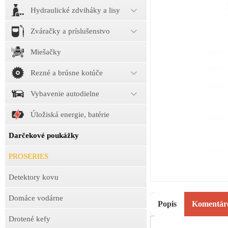
Hydraulické zdviháky a lisy
Zváračky a príslušenstvo
Miešačky
Rezné a brúsne kotúče
Vybavenie autodielne
Úložiská energie, batérie
Darčekové poukážky
PROSERIES
Detektory kovu
Domáce vodárne
Popis
Komentár
Drotené kefy