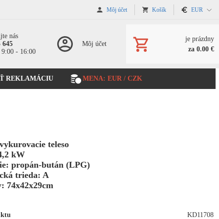
Môj účet
Košík
EUR
jte nás
je prázdny
5 645
Môj účet
za 0.00 €
 9:00 - 16:00
Ť REKLAMÁCIU
MENA: EUR / CZK
vykurovacie teleso
4,2 kW
ie: propán-bután (LPG)
cká trieda: A
: 74x42x29cm
uktu
KD11708