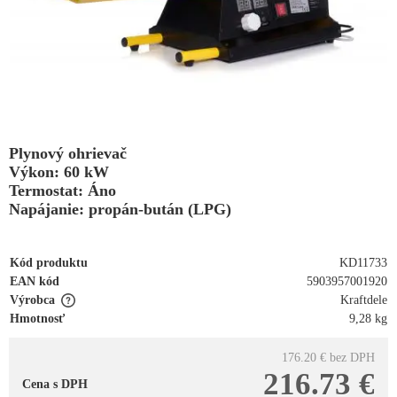
Plynový ohrievač
Výkon: 60 kW
Termostat: Áno
Napájanie: propán-bután (LPG)
Kód produktu
KD11733
EAN kód
5903957001920
Výrobca
Kraftdele
Hmotnosť
9,28 kg
176.20 €
bez DPH
216.73 €
Cena s DPH