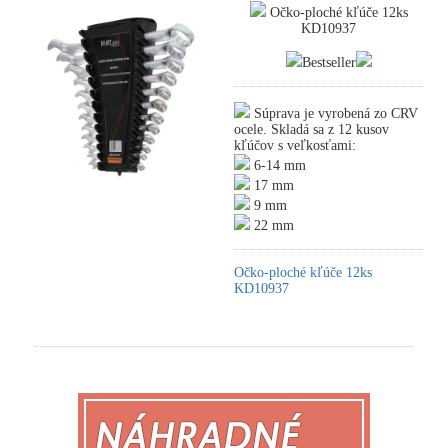
Očko-ploché kľúče 12ks
KD10937
Bestseller
Súprava je vyrobená zo CRV
ocele. Skladá sa z 12 kusov
kľúčov s veľkosťami:
6-14 mm
17 mm
9 mm
22 mm
Očko-ploché kľúče 12ks
KD10937