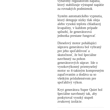
vybavený regulátorom napätia,
ktorý stabilizuje výstupné napätie
za rovnakých podmienok.
Systém automatického vypnutia,
ktorý deteguje nízky tlak oleja
alebo vysokú teplotu chladiacej
kvapaliny, v každom prípade
spôsobí, že generátorová
jednotka prestane fungovať.
Dieselový motor poháňajúci
súpravu generátora bol vybraný
pre jeho spoľahlivosť a
skutočnosť, že bol špeciálne
navrhnutý na pohon
generátorových súprav. Ide o
vysokovýkonný priemyselný
motor so 4-taktným kompresným
zapaľovaním a dodáva sa so
všetkým príslušenstvom pre
spoľahlivý výkon.
Kryt generátora Super Quiet bol
špeciálne navrhnutý tak, aby
poskytoval vysoký stupeň
zvukovej izolácie.