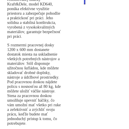
Kraft&Dele, model KD640,
ponúka efektívne využitie
priestoru a zabezpečuje pohodlie
a praktickosť pri práci. Jeho
solídna a stabilná konštrukcia,
vyrobená z vysokokvalitných
materiálov, garantuje bezpečnosť
pri práci.
S rozmermi pracovnej dosky
1200 x 600 mm dostanete
dostatok miesta na uskladnenie
všetkých potrebných nástrojov a
materiálov. Stôl disponuje
užitočnou šufládou, kde môžete
skladovať drobné doplnky,
nástroje a údržbové prostriedky.
Pod pracovnou doskou nájdete
policu s nosnosťou až 80 kg, kde
môžete uložiť väčšie nástroje.
Stena za pracovnou doskou
umožňuje upevniť háčiky, čo
vám umožní mať všetko pri ruke
a zefektívniť a zrýchliť svoju
prácu, keďže budete mať
jednoduchý prístup k tomu, čo
potrebujete.