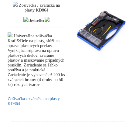
Zošívačka / zváračka na
plasty KD864
Bestseller
Univerzálna zošívačka
Kraft&Dele na plasty, slúži na
opravu plastových prvkov.
Vynikajúca súprava na opravu
plastových dielov, zváranie
plastov a maskovanie prípadných
prasklín. Zariadenie sa ľahko
používa a je praktické.
Zariadenie je vybavené až 200 ks
zváracích hrotov (4 druhy po 50
ks) rôznych tvarov
Zošívačka / zváračka na plasty
KD864