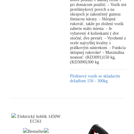
pri domácom použití. - Vozík má
protišmykový povrch a na
okrajoch je zakončený gumou
tlmiacou nárazy. - Sklopná
rukoväť, takže po zložení vozík
zaberie málo miesta. - Je
vybavený 4 kolieskami ( dve
otočné, dve pevné). - Vyrobené z
ocele najvyššej kvality s
práškovým nástrekom. - Funkcia
sklopnej rukoväte! - Maximálna
nosnosť: (KD3091)150 kg,
(KD3090)300 kg
Plošinový vozík so skladacím
držadlom 150 - 300kg
Elektrický hoblík 1450W
EC561
Bestseller