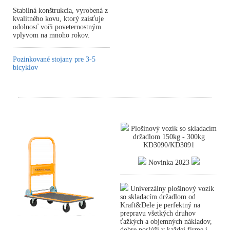
Stabilná konštrukcia, vyrobená z
kvalitného kovu, ktorý zaisťuje
odolnosť voči poveternostným
vplyvom na mnoho rokov.
Pozinkované stojany pre 3-5
bicyklov
Plošinový vozík so skladacím
držadlom 150kg - 300kg
KD3090/KD3091
Novinka 2023
Univerzálny plošinový vozík
so skladacím držadlom od
Kraft&Dele je perfektný na
prepravu všetkých druhov
ťažkých a objemných nákladov,
dobre poslúži v každej firme i