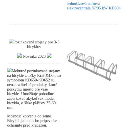
Jednofázová naftová
elektrocentrála 87/95 kW KD694
Pozinkované stojany pre 3-5
bicyklov
Novinka 2023
Mohutné pozinkované stojany
na bicykle značky Kraft&Dele so
symbolom KD650-KD652 sú
nenahraditeľné produkty, ktoré
poskytnú miesto pre vaše
bicykle. Umožňuje pohodlne
zaparkovať akýkoľvek model
bicykla, o šírke plášťov 35-60
mm.
Možnosť kotvenia do zeme.
Bicykel jednoducho pripevníte a
ochránite pred krádežou.