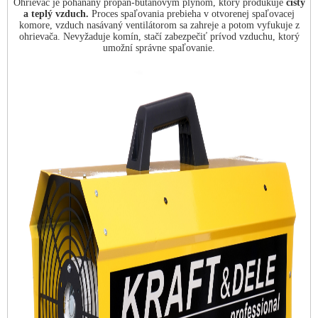
Ohrievač je poháňaný propán-butánovým plynom, ktorý produkuje
čistý
a teplý vzduch.
Proces spaľovania prebieha v otvorenej spaľovacej
komore, vzduch nasávaný ventilátorom sa zahreje a potom vyfukuje z
ohrievača. Nevyžaduje komín, stačí zabezpečiť prívod vzduchu, ktorý
umožní správne spaľovanie.