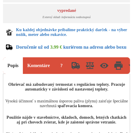
vypredané
Externý sklad: informácia nedostupná
Ku každej objednávke pribalíme praktický darček - na výber
nožík, meter alebo rukavice.
Doručenie už od
3.99 €
kuriérom na adresu alebo boxu
Popis
Komentáre
?
Ohrievač má zabudovaný termostat s reguláciou teploty. Pracuje
automaticky v závislosti od nastavenej teploty.
Vysokú účinnosť s maximálnou úsporou paliva (plynu) zaisťuje špeciálne
navrhnutá
spaľovacia komora.
Použitie nájde v stavebníctve, skladoch, domoch, letných chatkách
aj pri chovoch zvierat, kde je zaistené správne vetranie.