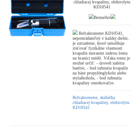
chladiacej kvapaliny, elektrolytu
KD10541
Bestseller
Refraktometer KD10541,
nepostrádateľný v každej dielni,
je zariadenie, ktoré umožňuje
zisťovať fyzikálne vlastnosti
kvapalín meraním indexu lomu
na hranici médií. Vďaka tomu je
možné určiť: - úroveň nabitia
batérie, - bod tuhnutia kvapalín
na báze propylénglykolu alebo
etylalkoholu, - bod tuhnutia
kvapaliny ostrekovačov.
Refraktometer, skúšačka
chladiacej kvapaliny, elektrolytu
KD10541