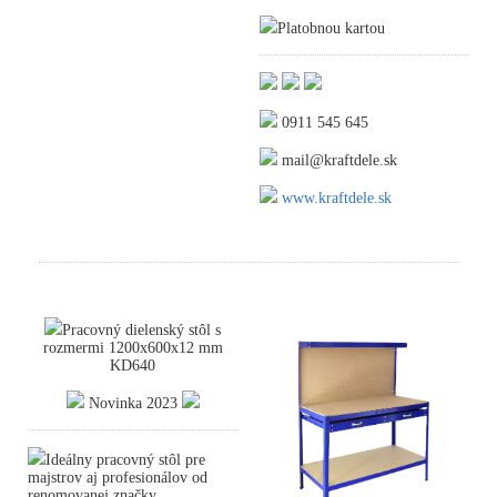
Platobnou kartou
0911 545 645
mail@kraftdele.sk
www.kraftdele.sk
Pracovný dielenský stôl s
rozmermi 1200x600x12 mm
KD640
Novinka 2023
Ideálny pracovný stôl pre
majstrov aj profesionálov od
renomovanej značky