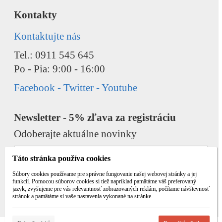
Kontakty
Kontaktujte nás
Tel.: 0911 545 645
Po - Pia: 9:00 - 16:00
Facebook - Twitter - Youtube
Newsletter - 5% zľava za registráciu
Odoberajte aktuálne novinky
Táto stránka používa cookies
Súbory cookies používame pre správne fungovanie našej webovej stránky a jej
funkcií. Pomocou súborov cookies si tiež napríklad pamätáme váš preferovaný
jazyk, zvyšujeme pre vás relevantnosť zobrazovaných reklám, počítame návštevnosť
Odobrať
Pridať
stránok a pamätáme si vaše nastavenia vykonané na stránke.