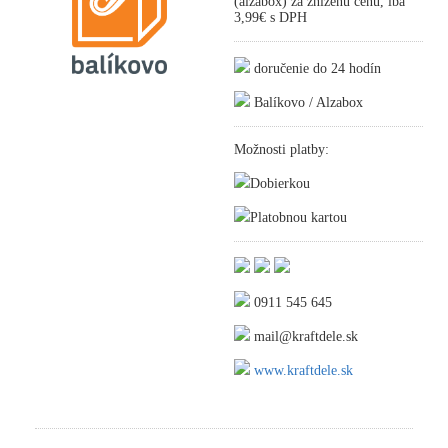
(alzabox) za zníženú cenu, iba
3,99€ s DPH
doručenie do 24 hodín
Balíkovo / Alzabox
Možnosti platby:
Dobierkou
Platobnou kartou
0911 545 645
mail@kraftdele.sk
www.kraftdele.sk