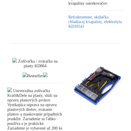
kvapaliny ostrekovačov.
Refraktometer, skúšačka
chladiacej kvapaliny, elektrolytu
KD10541
Zošívačka / zváračka na
plasty KD864
Bestseller
Univerzálna zošívačka
Kraft&Dele na plasty, slúži na
opravu plastových prvkov.
Vynikajúca súprava na opravu
plastových dielov, zváranie
plastov a maskovanie prípadných
prasklín. Zariadenie sa ľahko
používa a je praktické.
Zariadenie je vybavené až 200 ks