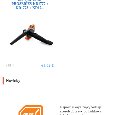
PROSERIES KD1777 +
KD1778 + KD17...
68.02 €
s DPH
Novinky
Nepremeškajte najvýhodnejší
spôsob dopravy do Balíkova