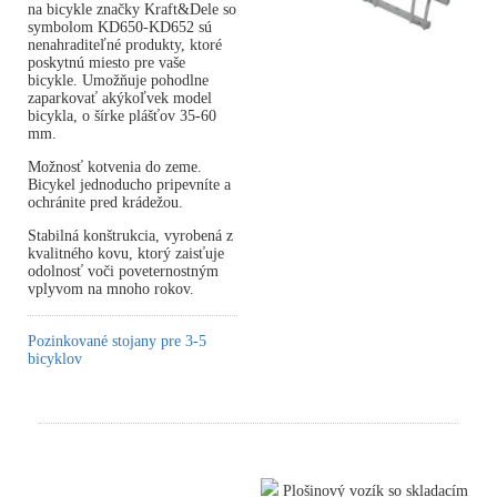
na bicykle značky Kraft&Dele so
symbolom KD650-KD652 sú
nenahraditeľné produkty, ktoré
poskytnú miesto pre vaše
bicykle. Umožňuje pohodlne
zaparkovať akýkoľvek model
bicykla, o šírke plášťov 35-60
mm.
Možnosť kotvenia do zeme.
Bicykel jednoducho pripevníte a
ochránite pred krádežou.
Stabilná konštrukcia, vyrobená z
kvalitného kovu, ktorý zaisťuje
odolnosť voči poveternostným
vplyvom na mnoho rokov.
Pozinkované stojany pre 3-5
bicyklov
Plošinový vozík so skladacím