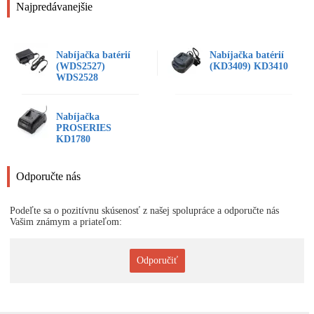
Najpredávanejšie
Nabíjačka batérií
Nabíjačka batérií
(WDS2527)
(KD3409) KD3410
WDS2528
Nabíjačka
PROSERIES
KD1780
Odporučte nás
Podeľte sa o pozitívnu skúsenosť z našej spolupráce a odporučte nás
Vašim známym a priateľom:
Odporučiť