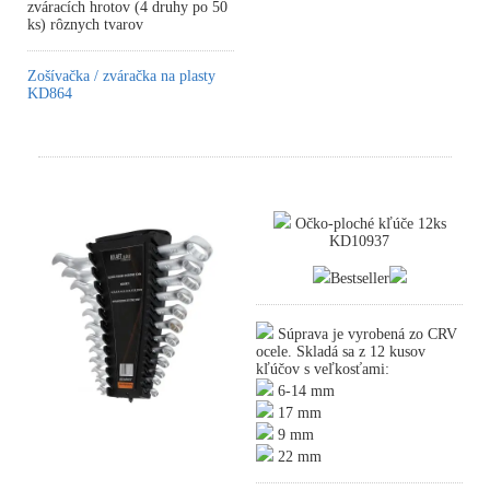
zváracích hrotov (4 druhy po 50
ks) rôznych tvarov
Zošívačka / zváračka na plasty
KD864
Očko-ploché kľúče 12ks
KD10937
Bestseller
Súprava je vyrobená zo CRV
ocele. Skladá sa z 12 kusov
kľúčov s veľkosťami:
6-14 mm
17 mm
9 mm
22 mm