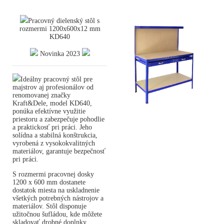
Pracovný dielenský stôl s
rozmermi 1200x600x12 mm
KD640
Novinka 2023
Ideálny pracovný stôl pre
majstrov aj profesionálov od
renomovanej značky
Kraft&Dele, model KD640,
ponúka efektívne využitie
priestoru a zabezpečuje pohodlie
a praktickosť pri práci. Jeho
solídna a stabilná konštrukcia,
vyrobená z vysokokvalitných
materiálov, garantuje bezpečnosť
pri práci.
S rozmermi pracovnej dosky
1200 x 600 mm dostanete
dostatok miesta na uskladnenie
všetkých potrebných nástrojov a
materiálov. Stôl disponuje
užitočnou šufládou, kde môžete
skladovať drobné doplnky,