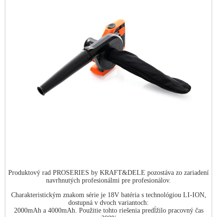
Produktový rad PROSERIES by KRAFT&DELE pozostáva zo zariadení
navrhnutých profesionálmi pre profesionálov.
Charakteristickým znakom série je 18V batéria s technológiou LI-ION,
dostupná v dvoch variantoch:
2000mAh a 4000mAh. Použitie tohto riešenia predĺžilo pracovný čas