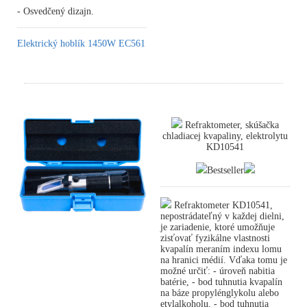
- Osvedčený dizajn.
Elektrický hoblík 1450W EC561
Refraktometer, skúšačka
chladiacej kvapaliny, elektrolytu
KD10541
Bestseller
Refraktometer KD10541,
nepostrádateľný v každej dielni,
je zariadenie, ktoré umožňuje
zisťovať fyzikálne vlastnosti
kvapalín meraním indexu lomu
na hranici médií. Vďaka tomu je
možné určiť: - úroveň nabitia
batérie, - bod tuhnutia kvapalín
na báze propylénglykolu alebo
etylalkoholu, - bod tuhnutia