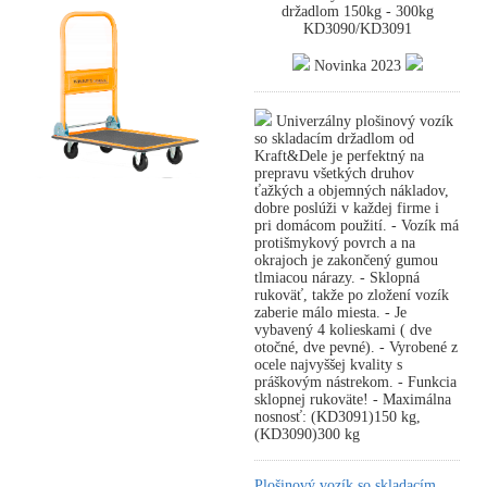
držadlom 150kg - 300kg
KD3090/KD3091
Novinka 2023
Univerzálny plošinový vozík
so skladacím držadlom od
Kraft&Dele je perfektný na
prepravu všetkých druhov
ťažkých a objemných nákladov,
dobre poslúži v každej firme i
pri domácom použití. - Vozík má
protišmykový povrch a na
okrajoch je zakončený gumou
tlmiacou nárazy. - Sklopná
rukoväť, takže po zložení vozík
zaberie málo miesta. - Je
vybavený 4 kolieskami ( dve
otočné, dve pevné). - Vyrobené z
ocele najvyššej kvality s
práškovým nástrekom. - Funkcia
sklopnej rukoväte! - Maximálna
nosnosť: (KD3091)150 kg,
(KD3090)300 kg
Plošinový vozík so skladacím