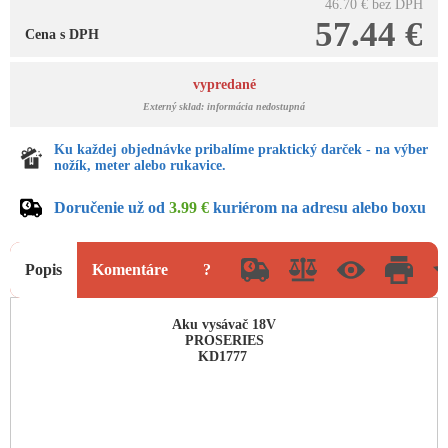
46.70 €
bez DPH
57.44 €
Cena s DPH
vypredané
Externý sklad: informácia nedostupná
Ku každej objednávke pribalíme praktický darček - na výber
nožík, meter alebo rukavice.
Doručenie už od
3.99 €
kuriérom na adresu alebo boxu
Popis
Komentáre
?
Aku vysávač 18V
PROSERIES
KD1777