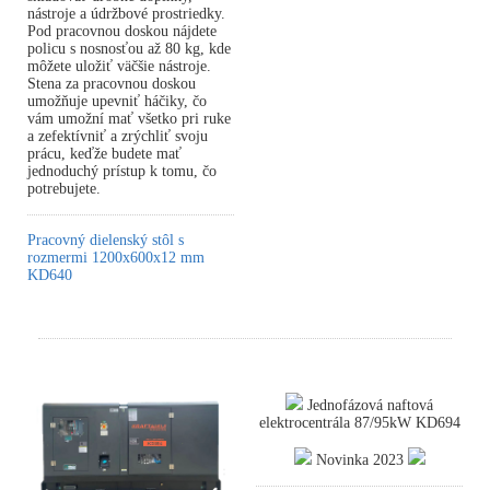
nástroje a údržbové prostriedky.
Pod pracovnou doskou nájdete
policu s nosnosťou až 80 kg, kde
môžete uložiť väčšie nástroje.
Stena za pracovnou doskou
umožňuje upevniť háčiky, čo
vám umožní mať všetko pri ruke
a zefektívniť a zrýchliť svoju
prácu, keďže budete mať
jednoduchý prístup k tomu, čo
potrebujete.
Pracovný dielenský stôl s
rozmermi 1200x600x12 mm
KD640
Jednofázová naftová
elektrocentrála 87/95kW KD694
Novinka 2023