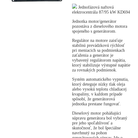
Jednofázová naftová
elektrocentrála 87/95 kW KD694
Jednotka motor/generátor
pozostáva z dieselového motora
spojeného s generátorom.
Regulátor na motore zaisťuje
stabilnú prevádzkovú rýchlosť
pri meniacich sa podmienkach
zaťaženia a generátor je
vybavený regulátorom napätia,
ktorý stabilizuje výstupné napätie
za rovnakých podmienok.
Systém automatického vypnutia,
ktorý deteguje nízky tlak oleja
alebo vysokú teplotu chladiacej
kvapaliny, v každom prípade
spôsobí, že generátorová
jednotka prestane fungovať.
Dieselový motor poháňajúci
súpravu generátora bol vybraný
pre jeho spoľahlivosť a
skutočnosť, že bol špeciálne
navrhnutý na pohon
generátorových súprav. Ide o