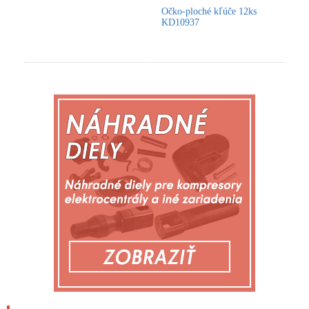
Očko-ploché kľúče 12ks
KD10937