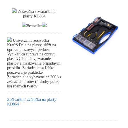
Zošívačka / zváračka na
plasty KD864
Bestseller
Univerzálna zošívačka
Kraft&Dele na plasty, slúži na
opravu plastových prvkov.
Vynikajúca súprava na opravu
plastových dielov, zváranie
plastov a maskovanie prípadných
prasklín. Zariadenie sa ľahko
používa a je praktické.
Zariadenie je vybavené až 200 ks
zváracích hrotov (4 druhy po 50
ks) rôznych tvarov
Zošívačka / zváračka na plasty
KD864