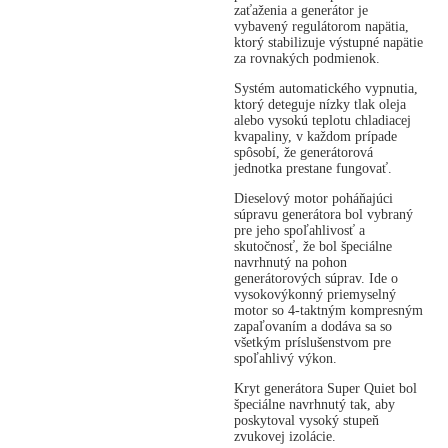
zaťaženia a generátor je
vybavený regulátorom napätia,
ktorý stabilizuje výstupné napätie
za rovnakých podmienok.
Systém automatického vypnutia,
ktorý deteguje nízky tlak oleja
alebo vysokú teplotu chladiacej
kvapaliny, v každom prípade
spôsobí, že generátorová
jednotka prestane fungovať.
Dieselový motor poháňajúci
súpravu generátora bol vybraný
pre jeho spoľahlivosť a
skutočnosť, že bol špeciálne
navrhnutý na pohon
generátorových súprav. Ide o
vysokovýkonný priemyselný
motor so 4-taktným kompresným
zapaľovaním a dodáva sa so
všetkým príslušenstvom pre
spoľahlivý výkon.
Kryt generátora Super Quiet bol
špeciálne navrhnutý tak, aby
poskytoval vysoký stupeň
zvukovej izolácie.