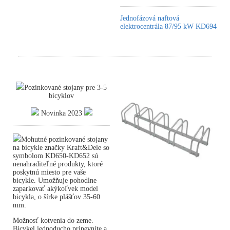
Jednofázová naftová
elektrocentrála 87/95 kW KD694
Pozinkované stojany pre 3-5
bicyklov
Novinka 2023
Mohutné pozinkované stojany
na bicykle značky Kraft&Dele so
symbolom KD650-KD652 sú
nenahraditeľné produkty, ktoré
poskytnú miesto pre vaše
bicykle. Umožňuje pohodlne
zaparkovať akýkoľvek model
bicykla, o šírke plášťov 35-60
mm.
Možnosť kotvenia do zeme.
Bicykel jednoducho pripevníte a