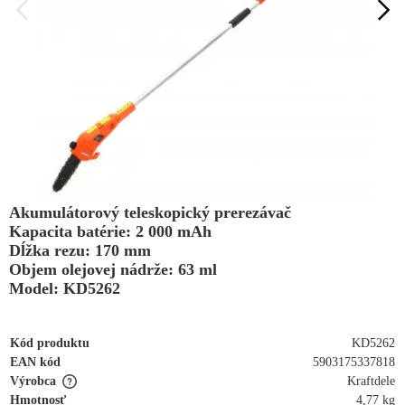
Akumulátorový teleskopický prerezávač
Kapacita batérie: 2 000 mAh
Dĺžka rezu: 170 mm
Objem olejovej nádrže: 63 ml
Model: KD5262
Kód produktu
KD5262
EAN kód
5903175337818
Výrobca
Kraftdele
Hmotnosť
4,77 kg