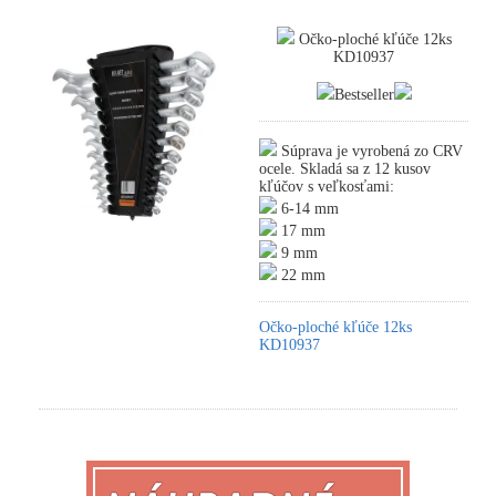
Očko-ploché kľúče 12ks
KD10937
Bestseller
Súprava je vyrobená zo CRV
ocele. Skladá sa z 12 kusov
kľúčov s veľkosťami:
6-14 mm
17 mm
9 mm
22 mm
Očko-ploché kľúče 12ks
KD10937