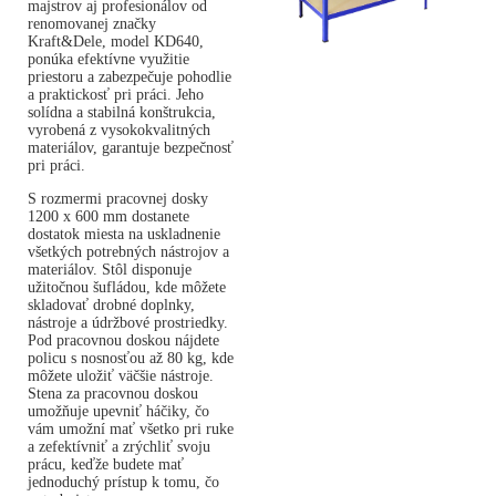
majstrov aj profesionálov od
renomovanej značky
Kraft&Dele, model KD640,
ponúka efektívne využitie
priestoru a zabezpečuje pohodlie
a praktickosť pri práci. Jeho
solídna a stabilná konštrukcia,
vyrobená z vysokokvalitných
materiálov, garantuje bezpečnosť
pri práci.
S rozmermi pracovnej dosky
1200 x 600 mm dostanete
dostatok miesta na uskladnenie
všetkých potrebných nástrojov a
materiálov. Stôl disponuje
užitočnou šufládou, kde môžete
skladovať drobné doplnky,
nástroje a údržbové prostriedky.
Pod pracovnou doskou nájdete
policu s nosnosťou až 80 kg, kde
môžete uložiť väčšie nástroje.
Stena za pracovnou doskou
umožňuje upevniť háčiky, čo
vám umožní mať všetko pri ruke
a zefektívniť a zrýchliť svoju
prácu, keďže budete mať
jednoduchý prístup k tomu, čo