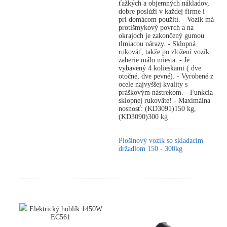
ťažkých a objemných nákladov,
dobre poslúži v každej firme i
pri domácom použití. - Vozík má
protišmykový povrch a na
okrajoch je zakončený gumou
tlmiacou nárazy. - Sklopná
rukoväť, takže po zložení vozík
zaberie málo miesta. - Je
vybavený 4 kolieskami ( dve
otočné, dve pevné). - Vyrobené z
ocele najvyššej kvality s
práškovým nástrekom. - Funkcia
sklopnej rukoväte! - Maximálna
nosnosť: (KD3091)150 kg,
(KD3090)300 kg
Plošinový vozík so skladacím
držadlom 150 - 300kg
Elektrický hoblík 1450W
EC561