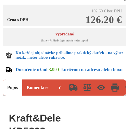
102.60 €
bez DPH
126.20 €
Cena s DPH
vypredané
Externý sklad: informácia nedostupná
Ku každej objednávke pribalíme praktický darček - na výber
nožík, meter alebo rukavice.
Doručenie už od
3.99 €
kuriérom na adresu alebo boxu
Popis
Komentáre
?
Kraft&Dele