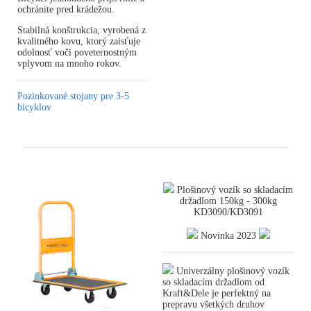
ochránite pred krádežou.
Stabilná konštrukcia, vyrobená z
kvalitného kovu, ktorý zaisťuje
odolnosť voči poveternostným
vplyvom na mnoho rokov.
Pozinkované stojany pre 3-5
bicyklov
Plošinový vozík so skladacím
držadlom 150kg - 300kg
KD3090/KD3091
Novinka 2023
Univerzálny plošinový vozík
so skladacím držadlom od
Kraft&Dele je perfektný na
prepravu všetkých druhov