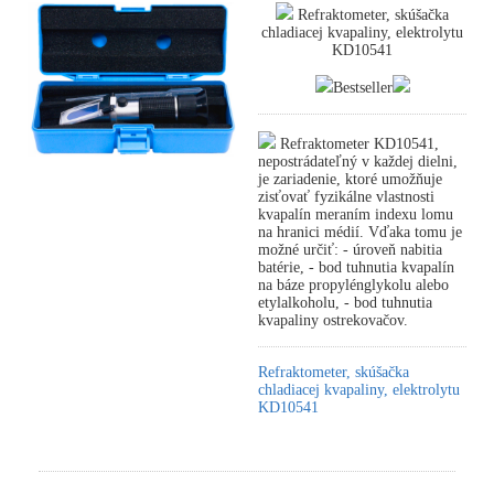
Refraktometer, skúšačka
chladiacej kvapaliny, elektrolytu
KD10541
Bestseller
Refraktometer KD10541,
nepostrádateľný v každej dielni,
je zariadenie, ktoré umožňuje
zisťovať fyzikálne vlastnosti
kvapalín meraním indexu lomu
na hranici médií. Vďaka tomu je
možné určiť: - úroveň nabitia
batérie, - bod tuhnutia kvapalín
na báze propylénglykolu alebo
etylalkoholu, - bod tuhnutia
kvapaliny ostrekovačov.
Refraktometer, skúšačka
chladiacej kvapaliny, elektrolytu
KD10541