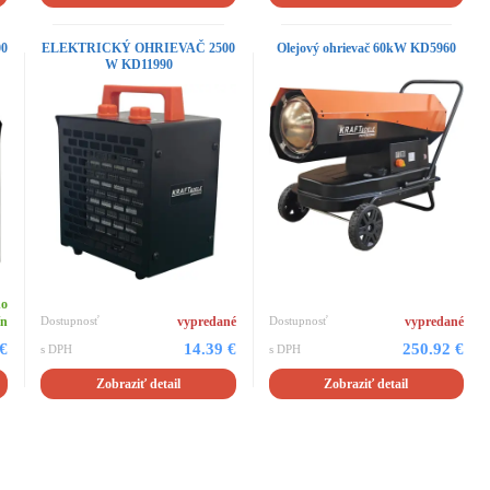
0
ELEKTRICKÝ OHRIEVAČ 2500
Olejový ohrievač 60kW KD5960
W KD11990
do
ín
Dostupnosť
vypredané
Dostupnosť
vypredané
 €
14.39 €
250.92 €
s DPH
s DPH
Zobraziť detail
Zobraziť detail