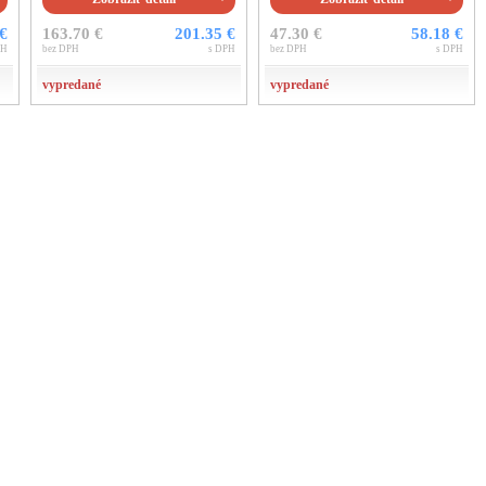
 €
163.70 €
201.35 €
47.30 €
58.18 €
PH
bez DPH
s DPH
bez DPH
s DPH
vypredané
vypredané