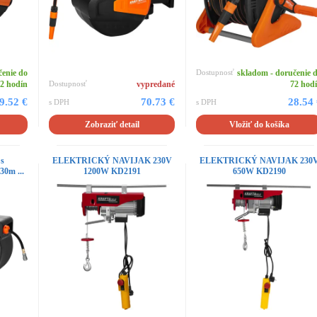
čenie do
Dostupnosť
skladom - doručenie 
2 hodín
Dostupnosť
vypredané
72 hod
9.52 €
70.73 €
28.54
s DPH
s DPH
Zobraziť detail
Vložiť do košíka
 s
ELEKTRICKÝ NAVIJAK 230V
ELEKTRICKÝ NAVIJAK 230
30m ...
1200W KD2191
650W KD2190