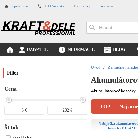
napíšte nám
0911 545 645
Podmienky
Súkromie
UŽÍVATEĽ
INFORMÁCIE
BLOG
Úvod
/
Záhradné náradie
Filter
Akumulátoro
Cena
Akumulátorové kosačky – 
TOP
Najlacne
8
€
202
€
Nabíjačka akumulátorov
Štítok
kosačky KD5423
iba skladom