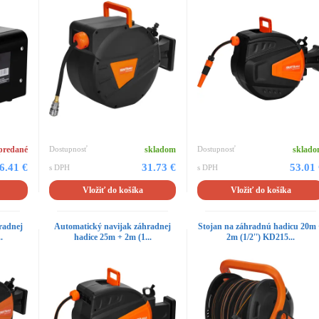
predané
Dostupnosť
skladom
Dostupnosť
sklad
6.41 €
31.73 €
53.01
s DPH
s DPH
Vložiť do košíka
Vložiť do košíka
radnej
Automatický navijak záhradnej
Stojan na záhradnú hadicu 20m
.
hadice 25m + 2m (1...
2m (1/2'') KD215...