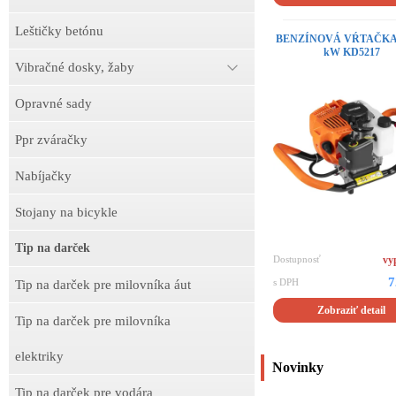
Leštičky betónu
BENZÍNOVÁ VŔTAČKA 2
kW KD5217
Vibračné dosky, žaby
Opravné sady
Ppr zváračky
Nabíjačky
Stojany na bicykle
Tip na darček
Dostupnosť
vy
7
s DPH
Tip na darček pre milovníka áut
Zobraziť detail
Tip na darček pre milovníka
elektriky
Novinky
Tip na darček pre vodára