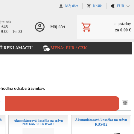
Môj účet
Košík
EUR
jte nás
je prázdny
5 645
Môj účet
za 0.00 €
 9:00 - 16:00
Ť REKLAMÁCIU
MENA: EUR / CZK
ohodlná údržba trávnikov.
ť
Ah
Akumulátorová kosačka na trávu
Akumulátorová kosačka na trávu
20V 6Ah 30L KD5410
KD5412