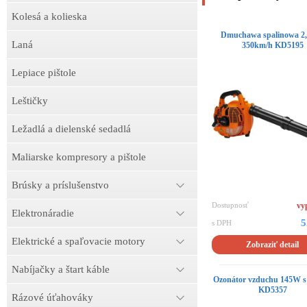
Kolesá a kolieska
Dmuchawa spalinowa 
Laná
350km/h KD5195
Lepiace pištole
Leštičky
Ležadlá a dielenské sedadlá
Maliarske kompresory a pištole
Brúsky a príslušenstvo
Dostupnosť
vy
Elektronáradie
5
s DPH
Elektrické a spaľovacie motory
Zobraziť detail
Nabíjačky a štart káble
Ozonátor vzduchu 145W s 
KD5357
Rázové úťahováky