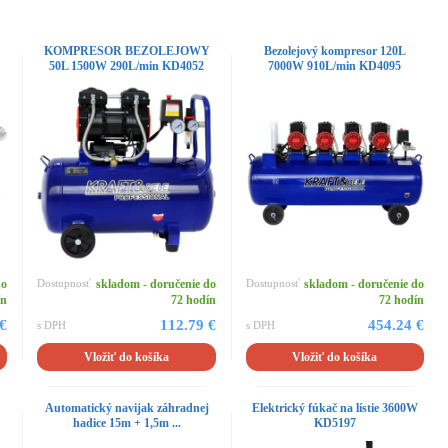
KOMPRESOR BEZOLEJOWY
Bezolejový kompresor 120L
50L 1500W 290L/min KD4052
7000W 910L/min KD4095
do
Dostupnosť
skladom - doručenie do
Dostupnosť
skladom - doručenie do
ín
72 hodín
72 hodín
 €
112.79 €
454.24 €
s DPH
s DPH
Vložiť do košíka
Vložiť do košíka
j
Automatický navijak záhradnej
Elektrický fúkač na lístie 3600W
hadice 15m + 1,5m ...
KD5197