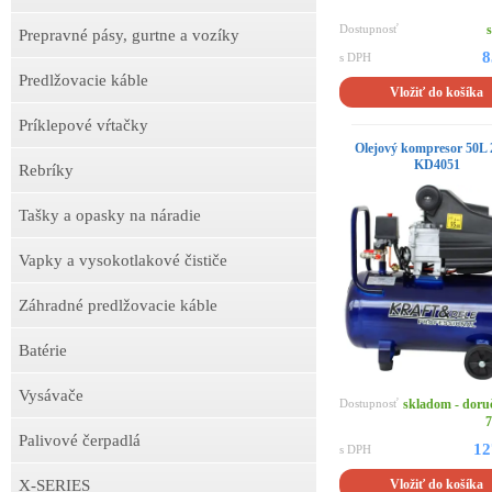
Dostupnosť
Prepravné pásy, gurtne a vozíky
8
s DPH
Predlžovacie káble
Vložiť do košíka
Príklepové vŕtačky
Olejový kompresor 50L
KD4051
Rebríky
Tašky a opasky na náradie
Vapky a vysokotlakové čističe
Záhradné predlžovacie káble
Batérie
Vysávače
Dostupnosť
skladom - doru
7
Palivové čerpadlá
12
s DPH
X-SERIES
Vložiť do košíka