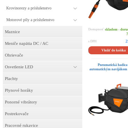
Krovinorezy a príslušenstvo
Motorové píly a príslušenstvo
Dostupnosť
skladom - doru
Maznice
7
2
s DPH
Meniče napätia DC / AC
Vložiť do košíka
Ohrievače
Pneumatická hadica
Osvetlenie LED
automatickým navijákom 
Plachty
Plynové horáky
Ponorné vibrátory
Postrekovače
Pracovné rukavice