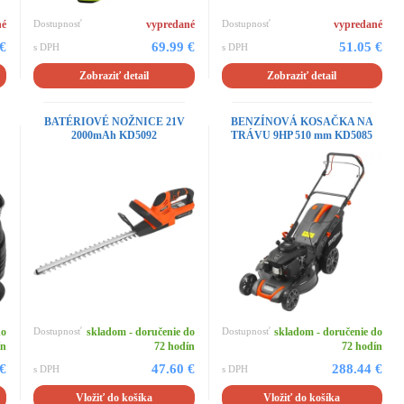
né
Dostupnosť
vypredané
Dostupnosť
vypredané
 €
69.99 €
51.05 €
s DPH
s DPH
Zobraziť detail
Zobraziť detail
BATÉRIOVÉ NOŽNICE 21V
BENZÍNOVÁ KOSAČKA NA
2000mAh KD5092
TRÁVU 9HP 510 mm KD5085
do
Dostupnosť
skladom - doručenie do
Dostupnosť
skladom - doručenie do
ín
72 hodín
72 hodín
 €
47.60 €
288.44 €
s DPH
s DPH
Vložiť do košíka
Vložiť do košíka