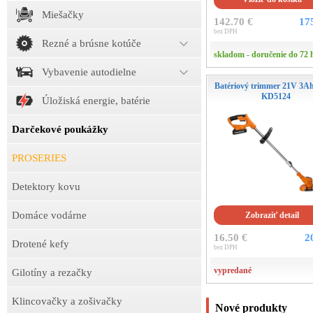
Miešačky
142.70 €
17
bez DPH
Rezné a brúsne kotúče
skladom - doručenie do 72 
Vybavenie autodielne
Batériový trimmer 21V 3Ah
KD5124
Úložiská energie, batérie
Darčekové poukážky
PROSERIES
Detektory kovu
Domáce vodárne
Zobraziť detail
16.50 €
2
Drotené kefy
bez DPH
vypredané
Gilotíny a rezačky
Klincovačky a zošivačky
Nové produkty