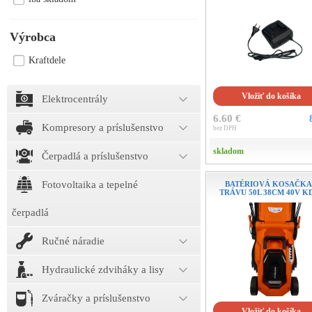
Výrobca
Kraftdele
Vložiť do košíka
Elektrocentrály
6.60 €
Kompresory a príslušenstvo
bez DPH
skladom
Čerpadlá a príslušenstvo
Fotovoltaika a tepelné
BATÉRIOVÁ KOSAČKA
TRÁVU 50L 38CM 40V K
čerpadlá
Ručné náradie
Hydraulické zdviháky a lisy
Zváračky a príslušenstvo
Vložiť do košíka