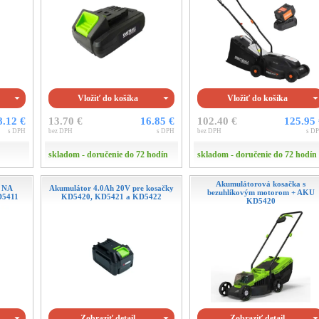
Vložiť do košíka
Vložiť do košíka
8.12 €
13.70 €
16.85 €
102.40 €
125.95
s DPH
bez DPH
s DPH
bez DPH
s D
skladom - doručenie do 72 hodín
skladom - doručenie do 72 hodín
Akumulátorová kosačka s
 NA
Akumulátor 4.0Ah 20V pre kosačky
bezuhlíkovým motorom + AKU
D5411
KD5420, KD5421 a KD5422
KD5420
Zobraziť detail
Zobraziť detail