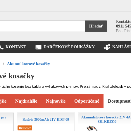
Kontaktu
Hľadať
0911 54
Po - Pia:
KONTAKT
DARČEKOVÉ POUKÁŽKY
NAHLÁSI
/
Akumulátorové kosačky
vé kosačky
tiché kosenie bez kábla a výfukových plynov. Pre záhrady. Kraftdele.sk – p
jšie
Najdrahšie
Najnovšie
Odporúčané
Dostupnos
 pre
Akumulátorová kosačka 21V 4
Batéria 3000mAh 21V KD3409
32L KD5550
Bestseller