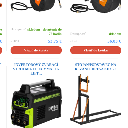
do
Dostupnosť
skladom - doručenie do
ín
72 hodín
Dostupnosť
skladom
 €
53.75 €
56.83 €
s DPH
s DPH
Vložiť do košíka
Vložiť do košíka
V
INVERTOROVÝ ZVÁRACÍ
STOJAN/PODSTAVEC NA
STROJ MIG FLUX MMA TIG
REZANIE DREVA KD3175
LIFT ...