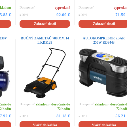
skladom
Dostupnosť
vypredané
Dostupnosť
vypreda
5.85 €
92.00 €
71.59
s DPH
s DPH
Zobraziť detail
Zobraziť detail
 230V
RUČNÝ ZAMETAČ 700 MM 14
AUTOKOMPRESOR 7BAR
L KD5128
250W KD3443
čenie do
Dostupnosť
skladom - doručenie do
Dostupnosť
skladom - doručenie 
2 hodín
72 hodín
72 hod
7.92 €
81.18 €
56.21
s DPH
s DPH
Vložiť do košíka
Vložiť do košíka