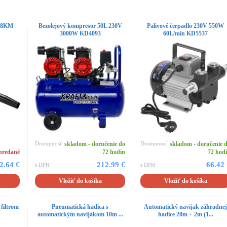
2,8KM
Bezolejový kompresor 50L 230V
Palivové čerpadlo 230V 550W
3000W KD4093
60L/min KD5537
Dostupnosť
skladom - doručenie do
Dostupnosť
skladom - doručenie 
predané
72 hodín
72 hod
2.64 €
212.99 €
66.42
s DPH
s DPH
Vložiť do košíka
Vložiť do košíka
filtrom
Pneumatická hadica s
Automatický navijak záhradne
automatickým navijákom 10m ...
hadice 20m + 2m (1...