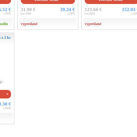
5.52 €
31.90 €
39.24 €
123.60 €
152.03
s DPH
bez DPH
s DPH
bez DPH
s D
hodín
vypredané
vypredané
 x 2 ks
0.30 €
s DPH