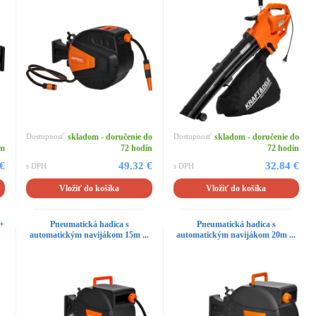
Dostupnosť
skladom - doručenie do
Dostupnosť
skladom - doručenie do
om
72 hodín
72 hodín
 €
49.32 €
32.84 €
s DPH
s DPH
Vložiť do košíka
Vložiť do košíka
 +
Pneumatická hadica s
Pneumatická hadica s
automatickým navijákom 15m ...
automatickým navijákom 20m ...