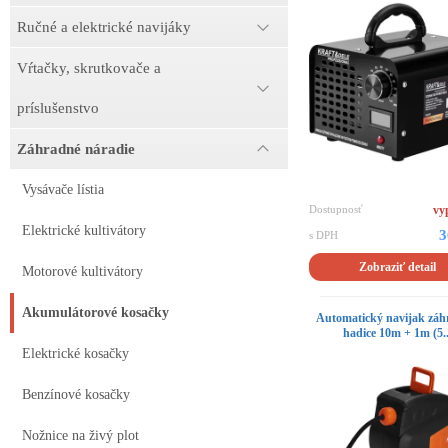
Ručné a elektrické navijáky
Vŕtačky, skrutkovače a
príslušenstvo
Záhradné náradie
Vysávače lístia
Dostupnosť
vy
Elektrické kultivátory
3
s DPH
Zobraziť detail
Motorové kultivátory
Akumulátorové kosačky
Automatický navijak záh
hadice 10m + 1m (5..
Elektrické kosačky
Benzínové kosačky
Nožnice na živý plot