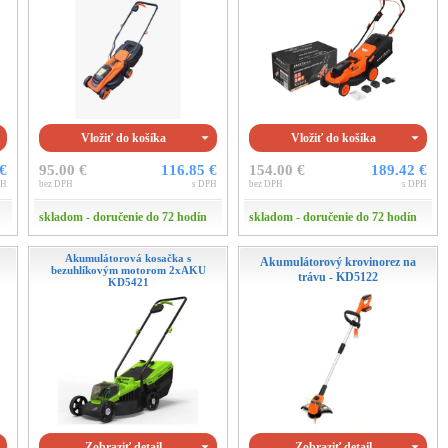
Vložiť do košíka
Vložiť do košíka
 €
95.00 €
116.85 €
154.00 €
189.42 €
PH
bez DPH
s DPH
bez DPH
s DPH
skladom - doručenie do 72 hodín
skladom - doručenie do 72 hodín
Akumulátorová kosačka s
Akumulátorový krovinorez na
bezuhlíkovým motorom 2xAKU
trávu - KD5122
KD5421
Zobraziť detail
Zobraziť detail