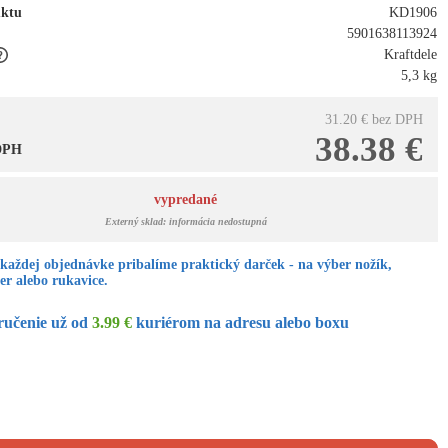
uktu
KD1906
5901638113924
Kraftdele
5,3 kg
31.20 €
bez DPH
38.38 €
 DPH
vypredané
Externý sklad: informácia nedostupná
každej objednávke pribalíme praktický darček - na výber nožík,
er alebo rukavice.
ručenie už od
3.99 €
kuriérom na adresu alebo boxu