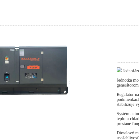
Jednofáz
Jednotka mot
generátorom
Regulátor na
podmienkach 
stabilizuje 
Systém autom
teplotu chla
prestane fun
Dieselový mo
spoľahlivosť