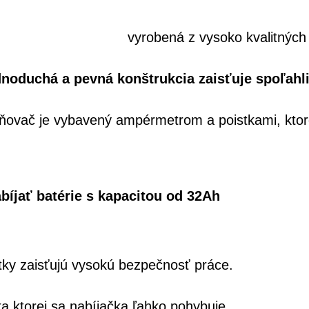
vyrobená z vysoko kvalitných 
noduchá a pevná konštrukcia zaisťuje spoľahli
ovač je vybavený ampérmetrom a poistkami, ktoré
íjať batérie s kapacitou od 32Ah
ky zaisťujú vysokú bezpečnosť práce.
 ktorej sa nabíjačka ľahko pohybuje.