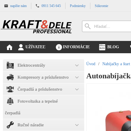
napíšte nám
0911 545 645
Podmienky
Súkromie
UŽÍVATEĽ
INFORMÁCIE
BLOG
Úvod
/
Nabíjačky a štart
Elektrocentrály
Autonabíjač
Kompresory a príslušenstvo
Čerpadlá a príslušenstvo
Fotovoltaika a tepelné
čerpadlá
Ručné náradie