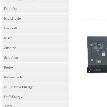
Doplnky
Kraft&dele
Bestcraft
Risen
Znshine
Seraphim
Projoy
Kehua Tech
Nulite New Energy
DaffiEnergy
AGD