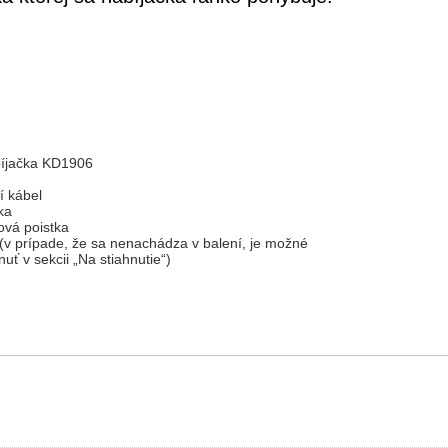
íjačka KD1906
í kábel
ka
ová poistka
(v prípade, že sa nenachádza v balení, je možné
nuť v sekcii „Na stiahnutie“)