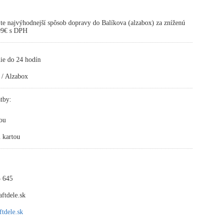
te najvýhodnejší spôsob dopravy do Balíkova (alzabox) za zníženú
,99€ s DPH
ie do 24 hodín
 / Alzabox
tby:
ou
 kartou
 645
ftdele.sk
tdele.sk