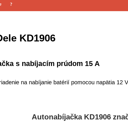
e
?
Dele KD1906
ačka s nabíjacím prúdom 15 A
riadenie na nabíjanie batérií pomocou napätia 12 V
Autonabíjačka KD1906 znač