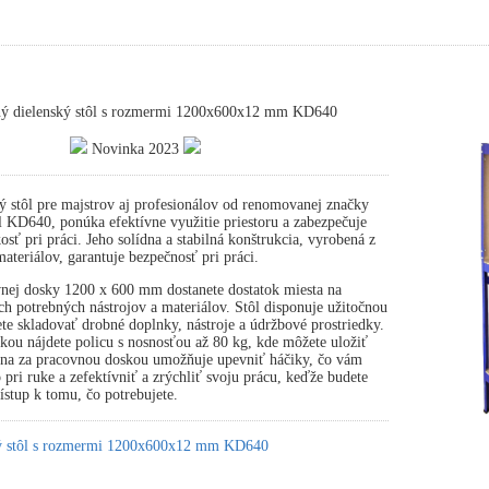
ný dielenský stôl s rozmermi 1200x600x12 mm KD640
Novinka 2023
ý stôl pre majstrov aj profesionálov od renomovanej značky
 KD640, ponúka efektívne využitie priestoru a zabezpečuje
osť pri práci. Jeho solídna a stabilná konštrukcia, vyrobená z
ateriálov, garantuje bezpečnosť pri práci.
nej dosky 1200 x 600 mm dostanete dostatok miesta na
ch potrebných nástrojov a materiálov. Stôl disponuje užitočnou
te skladovať drobné doplnky, nástroje a údržbové prostriedky.
ou nájdete policu s nosnosťou až 80 kg, kde môžete uložiť
tena za pracovnou doskou umožňuje upevniť háčiky, čo vám
pri ruke a zefektívniť a zrýchliť svoju prácu, keďže budete
stup k tomu, čo potrebujete.
ký stôl s rozmermi 1200x600x12 mm KD640