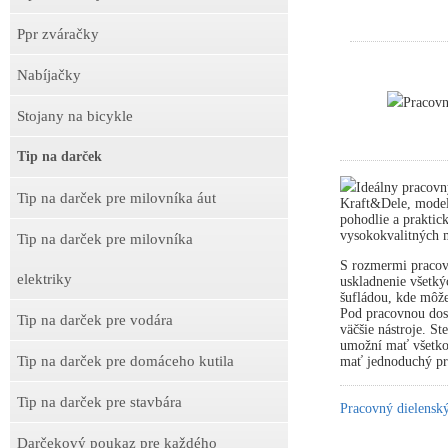
Ppr zváračky
Nabíjačky
Pracov
Stojany na bicykle
Tip na darček
Ideálny pracovn
Tip na darček pre milovníka áut
Kraft&Dele, model
pohodlie a praktick
vysokokvalitných m
Tip na darček pre milovníka
S rozmermi pracov
elektriky
uskladnenie všetký
šufládou, kde môže
Pod pracovnou dosk
Tip na darček pre vodára
väčšie nástroje. S
umožní mať všetko 
Tip na darček pre domáceho kutila
mať jednoduchý prí
Tip na darček pre stavbára
Pracovný dielens
Darčekový poukaz pre každého