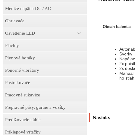
Meniče napätia DC / AC
Ohrievače
Obsah balenia:
Osvetlenie LED
Plachty
Autonab
Svorky
Plynové horáky
Napájac
2x poist
2x dosk
Ponorné vibrátory
Manuál 
ho stiah
Postrekovače
Pracovné rukavice
Prepravné pásy, gurtne a vozíky
Novinky
Predlžovacie káble
Príklepové vŕtačky