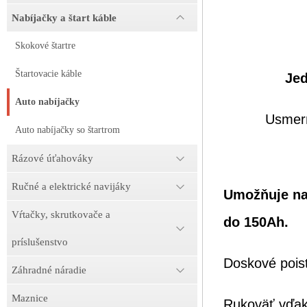
Nabíjačky a štart káble
Skokové štartre
Štartovacie káble
Jed
Auto nabíjačky
Usmerň
Auto nabíjačky so štartrom
Rázové úťahováky
Ručné a elektrické navijáky
Umožňuje nab
Vŕtačky, skrutkovače a
do 150Ah.
príslušenstvo
Doskové poist
Záhradné náradie
Maznice
Rukoväť vďaka