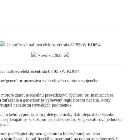
Jednofázová naftová elektrocentrála 87/95kW KD694
Novinka 2023
ová naftová elektrocentrála 87/95 kW KD694
or/generátor pozostáva z dieselového motora spojeného s
.
 motore zaisťuje stabilnú prevádzkovú rýchlosť pri meniacich sa
zaťaženia a generátor je vybavený regulátorom napätia, ktorý
výstupné napätie za rovnakých podmienok.
atického vypnutia, ktorý deteguje nízky tlak oleja alebo vysokú
diacej kvapaliny, v každom prípade spôsobí, že generátorová jednotka
govať.
tor poháňajúci súpravu generátora bol vybraný pre jeho
 a skutočnosť, že bol špeciálne navrhnutý na pohon generátorových