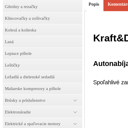
Popis
Komentár
Gilotíny a rezačky
Klincovačky a zošivačky
Kolesá a kolieska
Kraft&
Laná
Lepiace pištole
Autonabíj
Leštičky
Ležadlá a dielenské sedadlá
Spoľahlivé za
Maliarske kompresory a pištole
Brúsky a príslušenstvo
Elektronáradie
Elektrické a spaľovacie motory