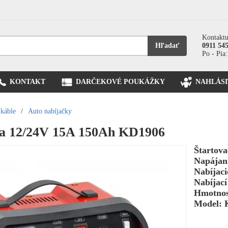
Kontaktu
Hľadať
0911 54
Po - Pia:
KONTAKT
DARČEKOVÉ POUKÁŽKY
NAHLÁSI
 káble
/
Auto nabíjačky
ka 12/24V 15A 150Ah KD1906
Štartova
Napájan
Nabíjaci
Nabíjací
Hmotnos
Model: 