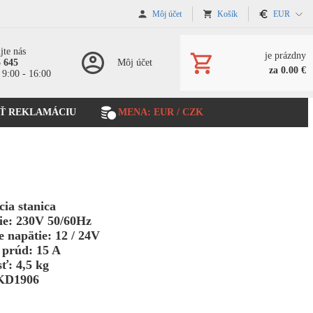
Môj účet
Košík
EUR
jte nás
je prázdny
5 645
Môj účet
za 0.00 €
 9:00 - 16:00
Ť REKLAMÁCIU
MENA: EUR / CZK
cia stanica
ie: 230V 50/60Hz
e napätie: 12 / 24V
 prúd: 15 A
ť: 4,5 kg
KD1906