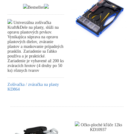
Bestseller
Univerzálna zošívačka
Kraft&Dele na plasty, slúži na
opravu plastových prvkov.
Vynikajúca súprava na opravu
plastových dielov, zváranie
plastov a maskovanie prípadných
prasklín. Zariadenie sa ľahko
používa a je praktické.
Zariadenie je vybavené až 200 ks
zváracích hrotov (4 druhy po 50
ks) rôznych tvarov
Zošívačka / zváračka na plasty
KD864
Očko-ploché kľúče 12ks
KD10937