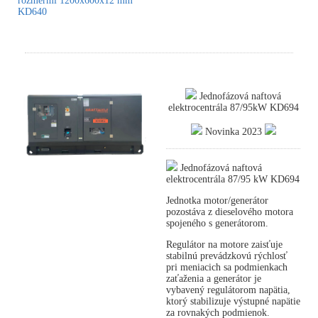
rozmermi 1200x600x12 mm
KD640
Jednofázová naftová
elektrocentrála 87/95kW KD694
Novinka 2023
Jednofázová naftová
elektrocentrála 87/95 kW KD694
Jednotka motor/generátor
pozostáva z dieselového motora
spojeného s generátorom.
Regulátor na motore zaisťuje
stabilnú prevádzkovú rýchlosť
pri meniacich sa podmienkach
zaťaženia a generátor je
vybavený regulátorom napätia,
ktorý stabilizuje výstupné napätie
za rovnakých podmienok.