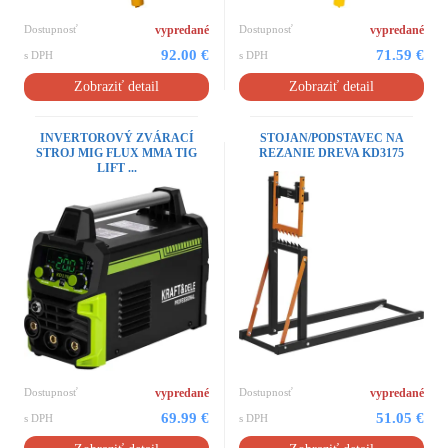
Dostupnosť
vypredané
Dostupnosť
vypredané
92.00 €
71.59 €
s DPH
s DPH
Zobraziť detail
Zobraziť detail
INVERTOROVÝ ZVÁRACÍ
STOJAN/PODSTAVEC NA
STROJ MIG FLUX MMA TIG
REZANIE DREVA KD3175
LIFT ...
Dostupnosť
vypredané
Dostupnosť
vypredané
69.99 €
51.05 €
s DPH
s DPH