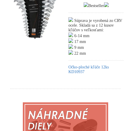
Bestseller
Súprava je vyrobená zo CRV
ocele. Skladá sa z 12 kusov
kľúčov s veľkosťami:
6-14 mm
17 mm
9 mm
22 mm
Očko-ploché kľúče 12ks
KD10937