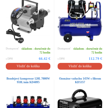
Dostupnosť
skladom - doručenie do
Dostupnosť
skladom - doručenie do
72 hodín
72 hodín
66.42 €
112.79 €
s DPH
s DPH
Vložiť do košíka
Vložiť do košíka
Bezolejový kompresor 120L 7000W
Ozonátor vzduchu 145W s filtrom
910L/min KD4095
KD5357