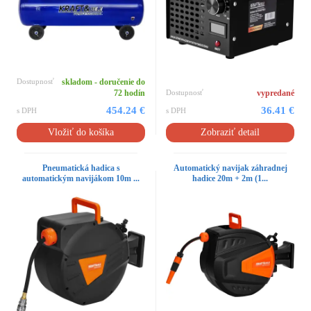
Dostupnosť
skladom - doručenie do
72 hodín
Dostupnosť
vypredané
454.24 €
36.41 €
s DPH
s DPH
Vložiť do košíka
Zobraziť detail
Pneumatická hadica s
Automatický navijak záhradnej
automatickým navijákom 10m ...
hadice 20m + 2m (1...