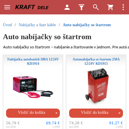
Úvod
/
Nabíjačky a štart káble
/
Auto nabíjačky so štartrom
Auto nabíjačky so štartrom
Auto nabíjačky so štartrom – nabíjanie a štartovanie v jednom. Pre autá a 
Nabíjačka autobatérií 180A 12/24V
Autonabíjačka so štartom 250A
KD1914
12/24V KD1915
Vložiť do košíka
Vložiť do košíka
56.70 €
69.74 €
74.20 €
91.27 €
bez DPH
s DPH
bez DPH
s DPH