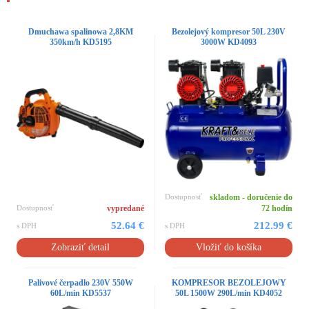
Dmuchawa spalinowa 2,8KM
Bezolejový kompresor 50L 230V
350km/h KD5195
3000W KD4093
Dostupnosť
skladom - doručenie do
Dostupnosť
vypredané
72 hodín
52.64 €
212.99 €
s DPH
s DPH
Zobraziť detail
Vložiť do košíka
Palivové čerpadlo 230V 550W
KOMPRESOR BEZOLEJOWY
60L/min KD5537
50L 1500W 290L/min KD4052