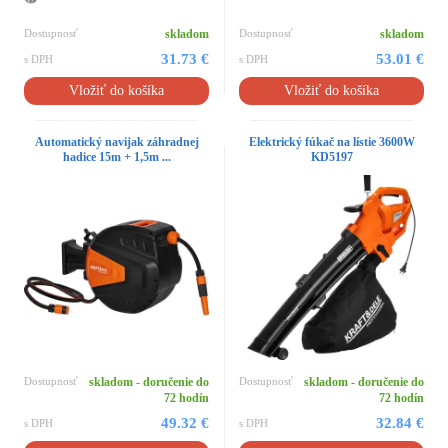
Dostupnosť
skladom
Dostupnosť
skladom
31.73 €
53.01 €
s DPH
s DPH
Vložiť do košíka
Vložiť do košíka
Automatický navijak záhradnej
Elektrický fúkač na lístie 3600W
hadice 15m + 1,5m ...
KD5197
Dostupnosť
skladom - doručenie do
Dostupnosť
skladom - doručenie do
72 hodín
72 hodín
49.32 €
32.84 €
s DPH
s DPH