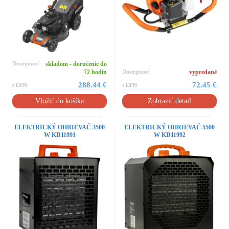
Dostupnosť
skladom - doručenie do
72 hodín
Dostupnosť
vypredané
288.44 €
72.45 €
s DPH
s DPH
Vložiť do košíka
Zobraziť detail
ELEKTRICKÝ OHRIEVAČ 3500
ELEKTRICKÝ OHRIEVAČ 5500
W KD11991
W KD11992