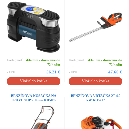
Dostupnosť
skladom - doručenie do
Dostupnosť
skladom - doručenie do
72 hodín
72 hodín
56.21 €
47.60 €
s DPH
s DPH
Vložiť do košíka
Vložiť do košíka
BENZÍNOVÁ KOSAČKA NA
BENZÍNOVÁ VŔTAČKA 2T 4,9
TRÁVU 9HP 510 mm KD5085
kW KD5217