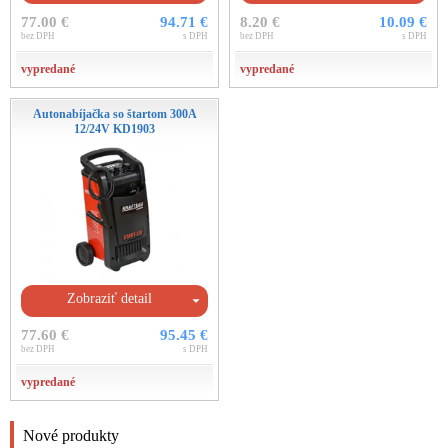
77.00 €
94.71 €
8.20 €
10.09 €
bez DPH
s DPH
bez DPH
s DPH
vypredané
vypredané
Autonabíjačka so štartom 300A
12/24V KD1903
Zobraziť detail
77.60 €
95.45 €
bez DPH
s DPH
vypredané
Nové produkty