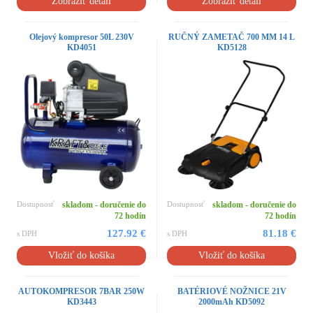
Zobraziť detail
Zobraziť detail
Olejový kompresor 50L 230V
RUČNÝ ZAMETAČ 700 MM 14 L
KD4051
KD5128
Dostupnosť
skladom - doručenie do
Dostupnosť
skladom - doručenie do
72 hodín
72 hodín
127.92 €
81.18 €
s DPH
s DPH
Vložiť do košíka
Vložiť do košíka
AUTOKOMPRESOR 7BAR 250W
BATÉRIOVÉ NOŽNICE 21V
KD3443
2000mAh KD5092