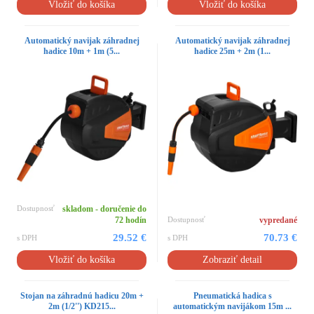
Vložiť do košíka
Vložiť do košíka
Automatický navijak záhradnej
Automatický navijak záhradnej
hadice 10m + 1m (5...
hadice 25m + 2m (1...
Dostupnosť
skladom - doručenie do
72 hodín
Dostupnosť
vypredané
29.52 €
70.73 €
s DPH
s DPH
Vložiť do košíka
Zobraziť detail
Stojan na záhradnú hadicu 20m +
Pneumatická hadica s
2m (1/2'') KD215...
automatickým navijákom 15m ...