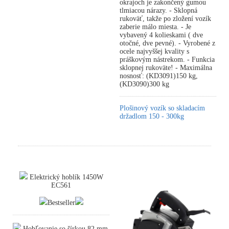
okrajoch je zakončený gumou
tlmiacou nárazy. - Sklopná
rukoväť, takže po zložení vozík
zaberie málo miesta. - Je
vybavený 4 kolieskami ( dve
otočné, dve pevné). - Vyrobené z
ocele najvyššej kvality s
práškovým nástrekom. - Funkcia
sklopnej rukoväte! - Maximálna
nosnosť: (KD3091)150 kg,
(KD3090)300 kg
Plošinový vozík so skladacím
držadlom 150 - 300kg
Elektrický hoblík 1450W
EC561
Bestseller
Hobľovanie so šírkou 82 mm