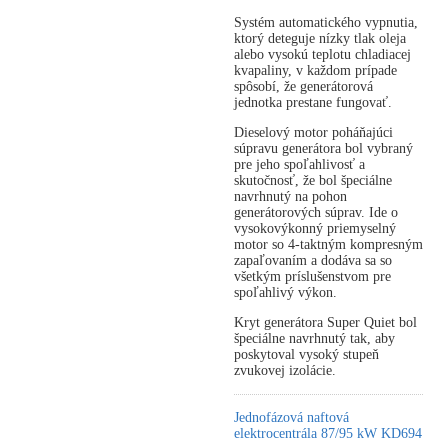
Systém automatického vypnutia,
ktorý deteguje nízky tlak oleja
alebo vysokú teplotu chladiacej
kvapaliny, v každom prípade
spôsobí, že generátorová
jednotka prestane fungovať.
Dieselový motor poháňajúci
súpravu generátora bol vybraný
pre jeho spoľahlivosť a
skutočnosť, že bol špeciálne
navrhnutý na pohon
generátorových súprav. Ide o
vysokovýkonný priemyselný
motor so 4-taktným kompresným
zapaľovaním a dodáva sa so
všetkým príslušenstvom pre
spoľahlivý výkon.
Kryt generátora Super Quiet bol
špeciálne navrhnutý tak, aby
poskytoval vysoký stupeň
zvukovej izolácie.
Jednofázová naftová
elektrocentrála 87/95 kW KD694