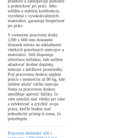
priestoru a zabezpečuje pohodlie
a praktickosť pri práci. Jeho
solídna a stabilná konštrukcia,
vyrobená z vysokokvalitných
materiálov, garantuje bezpečnosť
pri práci.
S rozmermi pracovnej dosky
1200 x 600 mm dostanete
dostatok miesta na uskladnenie
všetkých potrebných nástrojov a
materiálov. Stôl disponuje
užitočnou šufládou, kde môžete
skladovať drobné doplnky,
nástroje a údržbové prostriedky.
Pod pracovnou doskou nájdete
policu s nosnosťou až 80 kg, kde
môžete uložiť väčšie nástroje.
Stena za pracovnou doskou
umožňuje upevniť háčiky, čo
vám umožní mať všetko pri ruke
a zefektívniť a zrýchliť svoju
prácu, keďže budete mať
jednoduchý prístup k tomu, čo
potrebujete.
Pracovný dielenský stôl s