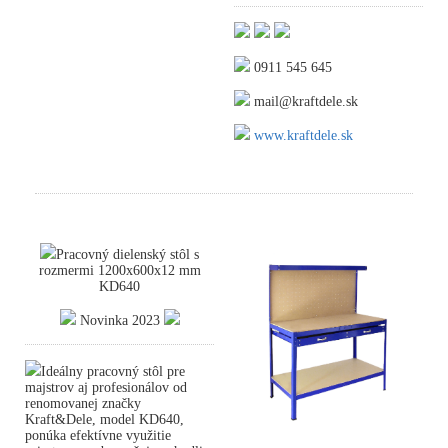
0911 545 645
mail@kraftdele.sk
www.kraftdele.sk
Pracovný dielenský stôl s
rozmermi 1200x600x12 mm
KD640
Novinka 2023
Ideálny pracovný stôl pre
majstrov aj profesionálov od
renomovanej značky
Kraft&Dele, model KD640,
ponúka efektívne využitie