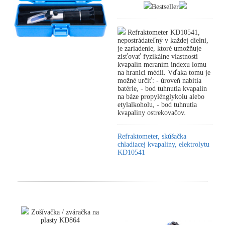
Bestseller
Refraktometer KD10541,
nepostrádateľný v každej dielni,
je zariadenie, ktoré umožňuje
zisťovať fyzikálne vlastnosti
kvapalín meraním indexu lomu
na hranici médií. Vďaka tomu je
možné určiť: - úroveň nabitia
batérie, - bod tuhnutia kvapalín
na báze propylénglykolu alebo
etylalkoholu, - bod tuhnutia
kvapaliny ostrekovačov.
Refraktometer, skúšačka
chladiacej kvapaliny, elektrolytu
KD10541
Zošívačka / zváračka na
plasty KD864