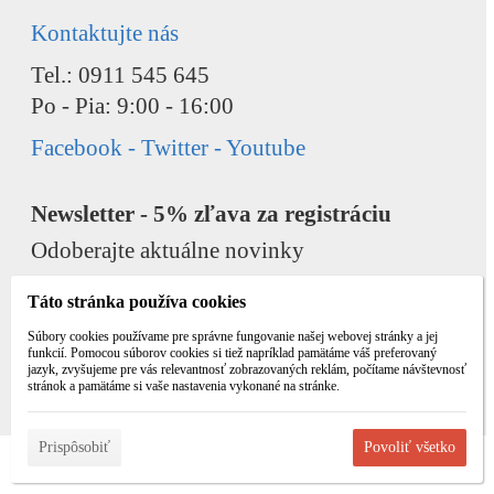
Kontaktujte nás
Tel.: 0911 545 645
Po - Pia: 9:00 - 16:00
Facebook - Twitter - Youtube
Newsletter - 5% zľava za registráciu
Odoberajte aktuálne novinky
Táto stránka používa cookies
Súbory cookies používame pre správne fungovanie našej webovej stránky a jej
funkcií. Pomocou súborov cookies si tiež napríklad pamätáme váš preferovaný
jazyk, zvyšujeme pre vás relevantnosť zobrazovaných reklám, počítame návštevnosť
Odobrať
Pridať
stránok a pamätáme si vaše nastavenia vykonané na stránke.
Prispôsobiť
Povoliť všetko
© 2026 WEXBO |
www.wexbo.com
|
Prihlásiť