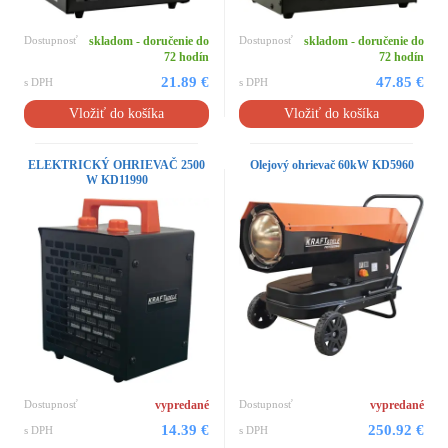
Dostupnosť
skladom - doručenie do
Dostupnosť
skladom - doručenie do
72 hodín
72 hodín
21.89 €
47.85 €
s DPH
s DPH
Vložiť do košíka
Vložiť do košíka
ELEKTRICKÝ OHRIEVAČ 2500
Olejový ohrievač 60kW KD5960
W KD11990
Dostupnosť
vypredané
Dostupnosť
vypredané
14.39 €
250.92 €
s DPH
s DPH