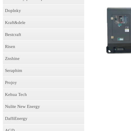
Doplnky
Kraft&dele
Bestcraft
Risen
Znshine
Seraphim
Projoy
Kehua Tech
Nulite New Energy
DaffiEnergy
AGD