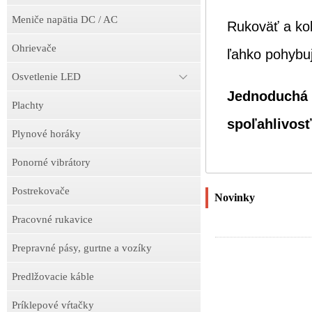
Meniče napätia DC / AC
Rukoväť a kol
Ohrievače
ľahko pohybuj
Osvetlenie LED
Jednoduchá a
Plachty
spoľahlivosť
Plynové horáky
Ponorné vibrátory
Postrekovače
Novinky
Pracovné rukavice
Prepravné pásy, gurtne a vozíky
Predlžovacie káble
Príklepové vŕtačky