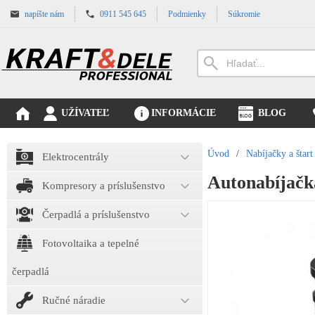
napíšte nám
0911 545 645
Podmienky
Súkromie
UŽÍVATEĽ
INFORMÁCIE
BLOG
Úvod
/
Nabíjačky a štart
Elektrocentrály
Autonabíjačk
Kompresory a príslušenstvo
Čerpadlá a príslušenstvo
Fotovoltaika a tepelné
čerpadlá
Ručné náradie