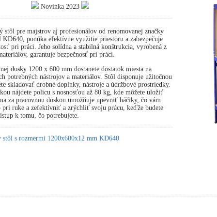
Novinka 2023
ý stôl pre majstrov aj profesionálov od renomovanej značky
 KD640, ponúka efektívne využitie priestoru a zabezpečuje
osť pri práci. Jeho solídna a stabilná konštrukcia, vyrobená z
ateriálov, garantuje bezpečnosť pri práci.
nej dosky 1200 x 600 mm dostanete dostatok miesta na
ch potrebných nástrojov a materiálov. Stôl disponuje užitočnou
te skladovať drobné doplnky, nástroje a údržbové prostriedky.
ou nájdete policu s nosnosťou až 80 kg, kde môžete uložiť
tena za pracovnou doskou umožňuje upevniť háčiky, čo vám
pri ruke a zefektívniť a zrýchliť svoju prácu, keďže budete
stup k tomu, čo potrebujete.
ký stôl s rozmermi 1200x600x12 mm KD640