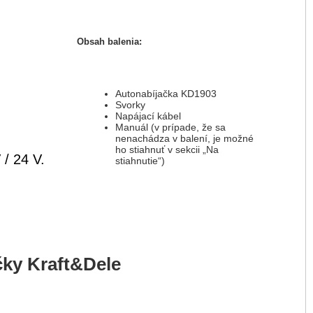
Obsah balenia:
Autonabíjačka KD1903
Svorky
Napájací kábel
Manuál (v prípade, že sa
nenachádza v balení, je možné
ho stiahnuť v sekcii „Na
 / 24 V.
stiahnutie“)
ky Kraft&Dele