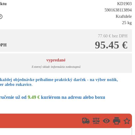
uktu
KD1903
5901638113894
Kraftdele
25 kg
77.60 €
bez DPH
95.45 €
 DPH
vypredané
Externý sklad: informácia nedostupná
každej objednávke pribalíme praktický darček - na výber nožík,
er alebo rukavice.
ručenie už od
9.49 €
kuriérom na adresu alebo boxu