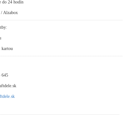
e do 24 hodín
 / Alzabox
tby:
u
 kartou
 645
ftdele.sk
tdele.sk