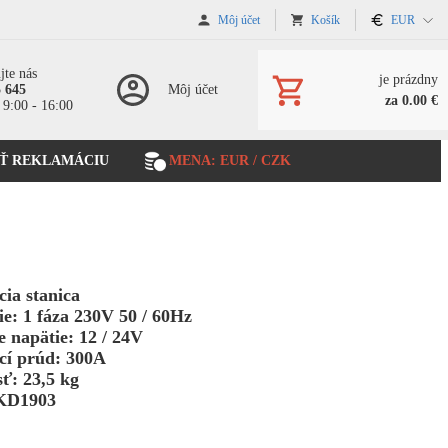
Môj účet
Košík
EUR
jte nás
je prázdny
5 645
Môj účet
za 0.00 €
 9:00 - 16:00
Ť REKLAMÁCIU
MENA: EUR / CZK
cia stanica
e: 1 fáza 230V 50 / 60Hz
e napätie: 12 / 24V
cí prúd: 300A
ť: 23,5 kg
KD1903