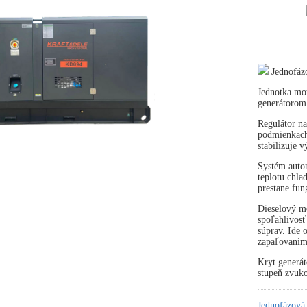
Jednofáz
Jednotka mot
generátorom
Regulátor na
podmienkach 
stabilizuje 
Systém autom
teplotu chla
prestane fun
Dieselový mo
spoľahlivosť
súprav. Ide
zapaľovaním
Kryt generát
stupeň zvuko
Jednofázová