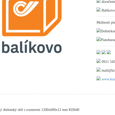
doručeni
Balíkovo
Možnosti pla
Dobierko
Platobnou
0911 545
mail@kra
www.kraf
ný dielenský stôl s rozmermi 1200x600x12 mm KD640