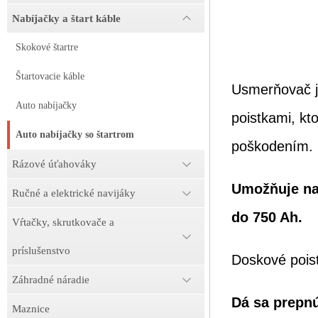
Nabíjačky a štart káble
Skokové štartre
Štartovacie káble
Usmerňovač 
Auto nabíjačky
poistkami, kt
Auto nabíjačky so štartrom
poškodením.
Rázové úťahováky
Umožňuje nab
Ručné a elektrické navijáky
do 750 Ah.
Vŕtačky, skrutkovače a
príslušenstvo
Doskové poist
Záhradné náradie
Dá sa prepnú
Maznice