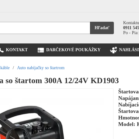
Kontaktu
Hľadať
0911 54
Po - Pia:
KONTAKT
DARČEKOVÉ POUKÁŽKY
NAHLÁSI
 káble
/
Auto nabíjačky so štartrom
a so štartom 300A 12/24V KD1903
Štartova
Napájani
Nabíjaci
Štartova
Hmotnos
Model: 