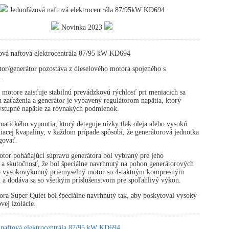
Jednofázová naftová elektrocentrála 87/95kW KD694
Novinka 2023
ová naftová elektrocentrála 87/95 kW KD694
or/generátor pozostáva z dieselového motora spojeného s
.
 motore zaisťuje stabilnú prevádzkovú rýchlosť pri meniacich sa
zaťaženia a generátor je vybavený regulátorom napätia, ktorý
výstupné napätie za rovnakých podmienok.
atického vypnutia, ktorý deteguje nízky tlak oleja alebo vysokú
diacej kvapaliny, v každom prípade spôsobí, že generátorová jednotka
govať.
tor poháňajúci súpravu generátora bol vybraný pre jeho
 a skutočnosť, že bol špeciálne navrhnutý na pohon generátorových
 o vysokovýkonný priemyselný motor so 4-taktným kompresným
 a dodáva sa so všetkým príslušenstvom pre spoľahlivý výkon.
ora Super Quiet bol špeciálne navrhnutý tak, aby poskytoval vysoký
vej izolácie.
 naftová elektrocentrála 87/95 kW KD694