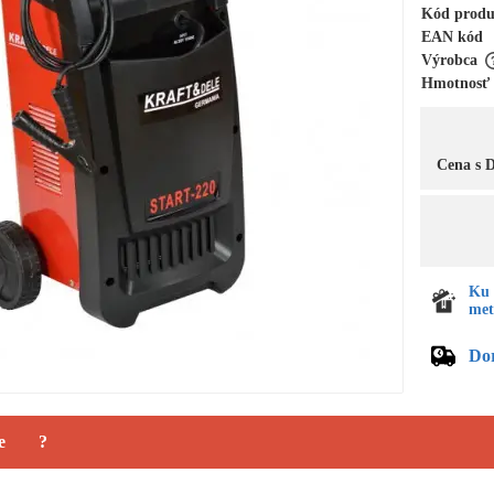
Kód prod
EAN kód
Výrobca
Hmotnosť
Cena s
Ku 
met
Do
e
?