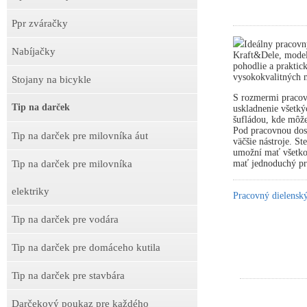
Ppr zváračky
Ideálny pracovn
Nabíjačky
Kraft&Dele, model
pohodlie a praktick
vysokokvalitných m
Stojany na bicykle
S rozmermi pracov
Tip na darček
uskladnenie všetký
šufládou, kde môže
Pod pracovnou dosk
Tip na darček pre milovníka áut
väčšie nástroje. S
umožní mať všetko 
mať jednoduchý prí
Tip na darček pre milovníka
elektriky
Pracovný dielens
Tip na darček pre vodára
Tip na darček pre domáceho kutila
Tip na darček pre stavbára
Darčekový poukaz pre každého