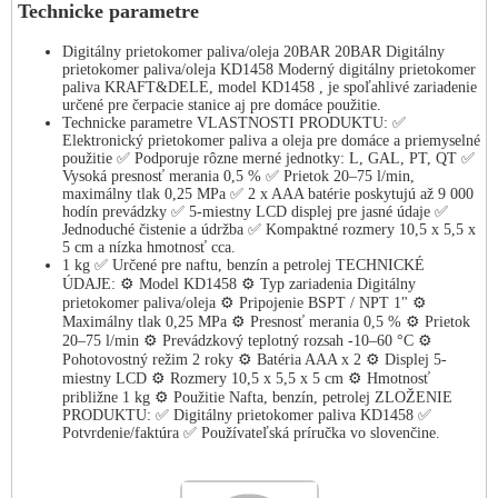
Technicke parametre
Digitálny prietokomer paliva/oleja 20BAR 20BAR Digitálny
prietokomer paliva/oleja KD1458 Moderný digitálny prietokomer
paliva KRAFT&DELE, model KD1458 , je spoľahlivé zariadenie
určené pre čerpacie stanice aj pre domáce použitie.
Technicke parametre VLASTNOSTI PRODUKTU: ✅
Elektronický prietokomer paliva a oleja pre domáce a priemyselné
použitie ✅ Podporuje rôzne merné jednotky: L, GAL, PT, QT ✅
Vysoká presnosť merania 0,5 % ✅ Prietok 20–75 l/min,
maximálny tlak 0,25 MPa ✅ 2 x AAA batérie poskytujú až 9 000
hodín prevádzky ✅ 5-miestny LCD displej pre jasné údaje ✅
Jednoduché čistenie a údržba ✅ Kompaktné rozmery 10,5 x 5,5 x
5 cm a nízka hmotnosť cca.
1 kg ✅ Určené pre naftu, benzín a petrolej TECHNICKÉ
ÚDAJE: ⚙️ Model KD1458 ⚙️ Typ zariadenia Digitálny
prietokomer paliva/oleja ⚙️ Pripojenie BSPT / NPT 1" ⚙️
Maximálny tlak 0,25 MPa ⚙️ Presnosť merania 0,5 % ⚙️ Prietok
20–75 l/min ⚙️ Prevádzkový teplotný rozsah -10–60 °C ⚙️
Pohotovostný režim 2 roky ⚙️ Batéria AAA x 2 ⚙️ Displej 5-
miestny LCD ⚙️ Rozmery 10,5 x 5,5 x 5 cm ⚙️ Hmotnosť
približne 1 kg ⚙️ Použitie Nafta, benzín, petrolej ZLOŽENIE
PRODUKTU: ✅ Digitálny prietokomer paliva KD1458 ✅
Potvrdenie/faktúra ✅ Používateľská príručka vo slovenčine.