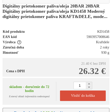
Digitálny prietokomer paliva/oleja 20BAR 20BAR
Digitálny prietokomer paliva/oleja KD1458 Moderný
digitálny prietokomer paliva KRAFT&DELE, mode...
Kód produktu
KD1458
EAN kód
5903957008646
Výrobca
Kraftdele
Záručná doba
2 roky
Hmotnosť
930 g
21.40 €
bez DPH
26.32 €
Cena s DPH
skladom - doručenie do 72
hodín
Vložiť do košíka
Externý sklad: informácia nedostupná