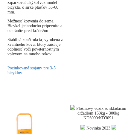
zaparkovať akýkoľvek model
bicykla, o šírke plášťov 35-60
mm.
Možnosť kotvenia do zeme.
Bicykel jednoducho pripevníte a
ochránite pred krádežou.
Stabilná konštrukcia, vyrobená z
kvalitného kovu, ktorý zaisťuje
odolnosť voči poveternostným
vplyvom na mnoho rokov.
Pozinkované stojany pre 3-5
bicyklov
Plošinový vozík so skladacím
držadlom 150kg - 300kg
KD3090/KD3091
Novinka 2023