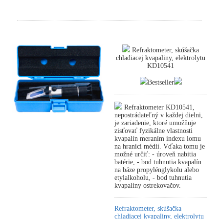
Refraktometer, skúšačka
chladiacej kvapaliny, elektrolytu
KD10541
Bestseller
Refraktometer KD10541,
nepostrádateľný v každej dielni,
je zariadenie, ktoré umožňuje
zisťovať fyzikálne vlastnosti
kvapalín meraním indexu lomu
na hranici médií. Vďaka tomu je
možné určiť: - úroveň nabitia
batérie, - bod tuhnutia kvapalín
na báze propylénglykolu alebo
etylalkoholu, - bod tuhnutia
kvapaliny ostrekovačov.
Refraktometer, skúšačka
chladiacej kvapaliny, elektrolytu