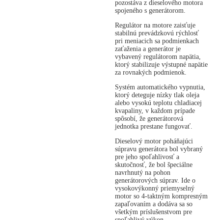
pozostáva z dieselového motora
spojeného s generátorom.
Regulátor na motore zaisťuje
stabilnú prevádzkovú rýchlosť
pri meniacich sa podmienkach
zaťaženia a generátor je
vybavený regulátorom napätia,
ktorý stabilizuje výstupné napätie
za rovnakých podmienok.
Systém automatického vypnutia,
ktorý deteguje nízky tlak oleja
alebo vysokú teplotu chladiacej
kvapaliny, v každom prípade
spôsobí, že generátorová
jednotka prestane fungovať.
Dieselový motor poháňajúci
súpravu generátora bol vybraný
pre jeho spoľahlivosť a
skutočnosť, že bol špeciálne
navrhnutý na pohon
generátorových súprav. Ide o
vysokovýkonný priemyselný
motor so 4-taktným kompresným
zapaľovaním a dodáva sa so
všetkým príslušenstvom pre
spoľahlivý výkon.