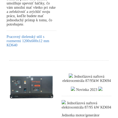
umožňuje upevniť háčiky, čo
vám umožní mať všetko pri ruke
a zefektívniť a zrýchliť svoju
prácu, keďže budete mať
jednoduchý prístup k tomu, čo
potrebujete.
Pracovný dielenský stôl s
rozmermi 1200x600x12 mm
KD640
Jednofázová naftová
elektrocentrála 87/95kW KD694
Novinka 2023
Jednofázová naftová
elektrocentrála 87/95 kW KD694
Jednotka motor/generátor