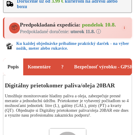
Doručenie už od
3.99 €
kuriérom na adresu alebo
boxu
Predpokladaná expedícia:
pondelok 10.8.
📦
i
Predpokladané doručenie:
utorok 11.8.
ⓘ
Ku každej objednávke pribalíme praktický darček - na výber
nožík, meter alebo rukavice.
Popis
Komentáre
?
Bezpečnosť výrobku - GPSR
Digitálny prietokomer paliva/oleja 20BAR
Umožňuje monitorovanie hladiny paliva a oleja, zabezpečuje presné
meranie a jednoduchú údržbu. Prietokomer je vybavený počítadlom so 4
možnosťami jednotiek: litre (L), galóny (GAL), pinty (PT) a kvarty
(QT). Objednajte si Digitálny prietokomer paliva/oleja 20BAR este dnes
a vyuzite nasu profesionalnu zakaznicku podporu!.