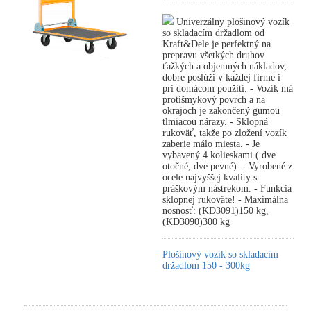
Univerzálny plošinový vozík
so skladacím držadlom od
Kraft&Dele je perfektný na
prepravu všetkých druhov
ťažkých a objemných nákladov,
dobre poslúži v každej firme i
pri domácom použití. - Vozík má
protišmykový povrch a na
okrajoch je zakončený gumou
tlmiacou nárazy. - Sklopná
rukoväť, takže po zložení vozík
zaberie málo miesta. - Je
vybavený 4 kolieskami ( dve
otočné, dve pevné). - Vyrobené z
ocele najvyššej kvality s
práškovým nástrekom. - Funkcia
sklopnej rukoväte! - Maximálna
nosnosť: (KD3091)150 kg,
(KD3090)300 kg
Plošinový vozík so skladacím
držadlom 150 - 300kg