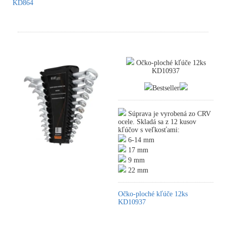
KD864
Očko-ploché kľúče 12ks
KD10937
Bestseller
Súprava je vyrobená zo CRV
ocele. Skladá sa z 12 kusov
kľúčov s veľkosťami:
6-14 mm
17 mm
9 mm
22 mm
Očko-ploché kľúče 12ks
KD10937