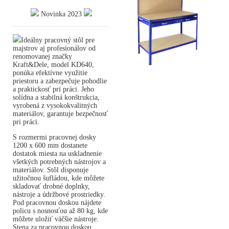
Novinka 2023
Ideálny pracovný stôl pre
majstrov aj profesionálov od
renomovanej značky
Kraft&Dele, model KD640,
ponúka efektívne využitie
priestoru a zabezpečuje pohodlie
a praktickosť pri práci. Jeho
solídna a stabilná konštrukcia,
vyrobená z vysokokvalitných
materiálov, garantuje bezpečnosť
pri práci.
S rozmermi pracovnej dosky
1200 x 600 mm dostanete
dostatok miesta na uskladnenie
všetkých potrebných nástrojov a
materiálov. Stôl disponuje
užitočnou šufládou, kde môžete
skladovať drobné doplnky,
nástroje a údržbové prostriedky.
Pod pracovnou doskou nájdete
policu s nosnosťou až 80 kg, kde
môžete uložiť väčšie nástroje.
Stena za pracovnou doskou