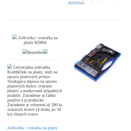
KD10541
Zošívačka / zváračka na
plasty KD864
Bestseller
Univerzálna zošívačka
Kraft&Dele na plasty, slúži na
opravu plastových prvkov.
Vynikajúca súprava na opravu
plastových dielov, zváranie
plastov a maskovanie prípadných
prasklín. Zariadenie sa ľahko
používa a je praktické.
Zariadenie je vybavené až 200 ks
zváracích hrotov (4 druhy po 50
ks) rôznych tvarov
Zošívačka / zváračka na plasty