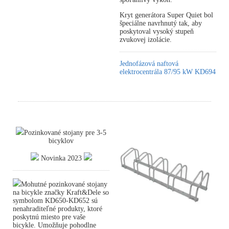
Kryt generátora Super Quiet bol
špeciálne navrhnutý tak, aby
poskytoval vysoký stupeň
zvukovej izolácie.
Jednofázová naftová
elektrocentrála 87/95 kW KD694
Pozinkované stojany pre 3-5
bicyklov
Novinka 2023
Mohutné pozinkované stojany
na bicykle značky Kraft&Dele so
symbolom KD650-KD652 sú
nenahraditeľné produkty, ktoré
poskytnú miesto pre vaše
bicykle. Umožňuje pohodlne