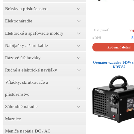
Brúsky a príslušenstvo
Elektronáradie
Dostupnosť
vy
Elektrické a spaľovacie motory
5
s DPH
Nabíjačky a štart káble
Zobraziť detail
Rázové úťahováky
Ozonátor vzduchu 145W s 
KD5357
Ručné a elektrické navijáky
Vŕtačky, skrutkovače a
príslušenstvo
Záhradné náradie
Maznice
Meniče napätia DC / AC