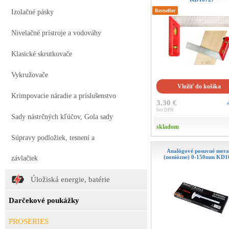
Bestseller
Izolačné pásky
Nivelačné prístroje a vodováhy
Klasické skrutkovače
Vykružovače
Vložiť do košíka
Krimpovacie náradie a príslušenstvo
3.30 €
bez DPH
Sady nástrčných kľúčov, Gola sady
skladom
Súpravy podložiek, tesnení a
Analógové posuvné mera
(noniózne) 0-150mm KD1
závlačiek
Úložiská energie, batérie
Darčekové poukážky
PROSERIES