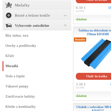
Miešačky
8.30 €
1
bez DPH
Rezné a brúsne kotúče
skladom
Vybavenie autodielne
Šablóna na obkreslenie t
250mm KD10388
Bity imbus, torx
Bestseller
Orechy a predlžováky
Kľúče
Meradlá
Nože a čepele
Vložiť do košíka
3.30 €
Vákuové pumpy
bez DPH
skladom
Zmršťovacie bužírky
Kliešte a kombinačky
Uholník s vodováhou 300
KD10727