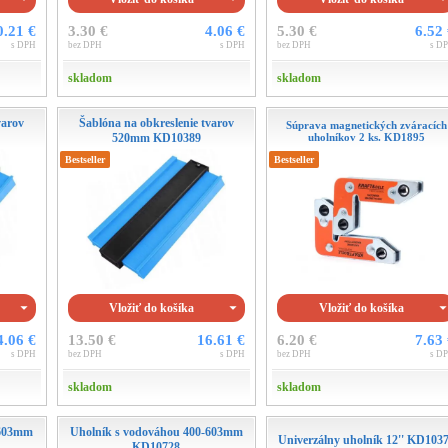
0.21 €
3.30 €
4.06 €
5.30 €
6.52
s DPH
bez DPH
s DPH
bez DPH
s D
skladom
skladom
varov
Šablóna na obkreslenie tvarov
Súprava magnetických zváracích
520mm KD10389
uholníkov 2 ks. KD1895
Bestseller
Bestseller
Vložiť do košíka
Vložiť do košíka
4.06 €
13.50 €
16.61 €
6.20 €
7.63
s DPH
bez DPH
s DPH
bez DPH
s D
skladom
skladom
-603mm
Uholník s vodováhou 400-603mm
Univerzálny uholník 12'' KD103
KD10728