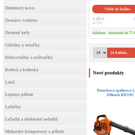
Detektory kovu
Vložiť do košíka
3.20 €
Domáce vodárne
bez DPH
Drotené kefy
skladom - doručenie do 72 
Gilotíny a rezačky
24 ďalších...
Klincovačky a zošivačky
Kolesá a kolieska
Nové produkty
Laná
Dmuchawa spalinowa 
Lepiace pištole
350km/h KD5195
Leštičky
Ležadlá a dielenské sedadlá
Maliarske kompresory a pištole