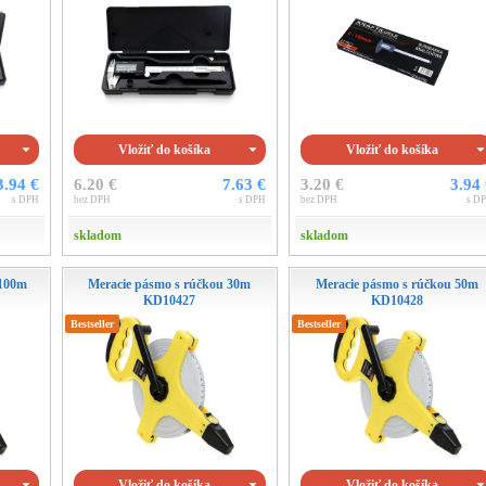
Vložiť do košíka
Vložiť do košíka
3.94 €
6.20 €
7.63 €
3.20 €
3.94
s DPH
bez DPH
s DPH
bez DPH
s D
skladom
skladom
 100m
Meracie pásmo s rúčkou 30m
Meracie pásmo s rúčkou 50m
KD10427
KD10428
Bestseller
Bestseller
Vložiť do košíka
Vložiť do košíka