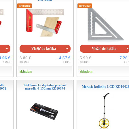
Bestseller
Bestseller
Vložiť do košíka
Vložiť do košíka
4.06 €
3.80 €
4.67 €
5.90 €
7.26
s DPH
bez DPH
s DPH
bez DPH
s D
skladom
skladom
dlo
Elektronické digitálne posuvné
Meracie koliesko LCD KD1042
0072
meradlo 0-150mm KD10074