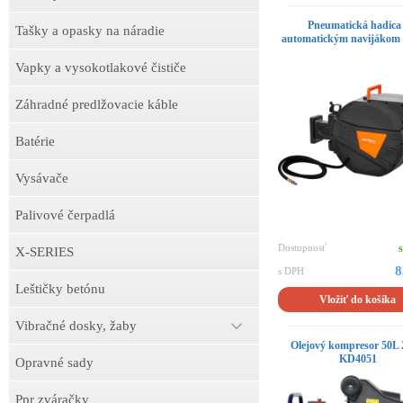
Pneumatická hadica
Tašky a opasky na náradie
automatickým navijákom 
Vapky a vysokotlakové čističe
Záhradné predlžovacie káble
Batérie
Vysávače
Palivové čerpadlá
Dostupnosť
X-SERIES
8
s DPH
Leštičky betónu
Vložiť do košíka
Vibračné dosky, žaby
Olejový kompresor 50L
KD4051
Opravné sady
Ppr zváračky