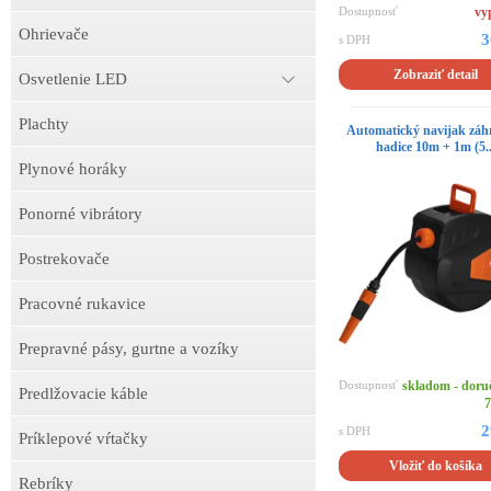
Dostupnosť
vy
Ohrievače
3
s DPH
Zobraziť detail
Osvetlenie LED
Plachty
Automatický navijak záh
hadice 10m + 1m (5..
Plynové horáky
Ponorné vibrátory
Postrekovače
Pracovné rukavice
Prepravné pásy, gurtne a vozíky
Dostupnosť
skladom - doru
Predlžovacie káble
7
2
s DPH
Príklepové vŕtačky
Vložiť do košíka
Rebríky