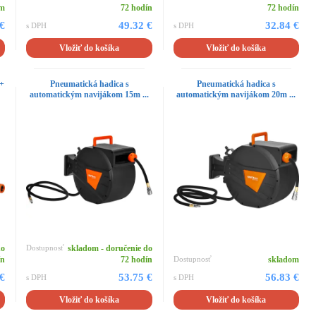
om
72 hodín
72 hodín
 €
49.32 €
32.84 €
s DPH
s DPH
Vložiť do košíka
Vložiť do košíka
 +
Pneumatická hadica s
Pneumatická hadica s
automatickým navijákom 15m ...
automatickým navijákom 20m ...
do
Dostupnosť
skladom - doručenie do
ín
72 hodín
Dostupnosť
skladom
 €
53.75 €
56.83 €
s DPH
s DPH
Vložiť do košíka
Vložiť do košíka