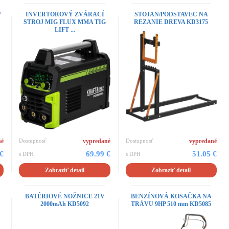
V
INVERTOROVÝ ZVÁRACÍ
STOJAN/PODSTAVEC NA
STROJ MIG FLUX MMA TIG
REZANIE DREVA KD3175
LIFT ...
né
Dostupnosť
vypredané
Dostupnosť
vypredané
 €
69.99 €
51.05 €
s DPH
s DPH
Zobraziť detail
Zobraziť detail
BATÉRIOVÉ NOŽNICE 21V
BENZÍNOVÁ KOSAČKA NA
2000mAh KD5092
TRÁVU 9HP 510 mm KD5085