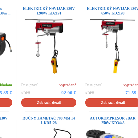
 s
ELEKTRICKÝ NAVIJAK 230V
ELEKTRICKÝ NAVIJAK 230
30m ...
1200W KD2191
650W KD2190
skladom
Dostupnosť
vypredané
Dostupnosť
vypreda
5.85 €
92.00 €
71.59
s DPH
s DPH
Zobraziť detail
Zobraziť detail
 230V
RUČNÝ ZAMETAČ 700 MM 14
AUTOKOMPRESOR 7BAR
L KD5128
250W KD3443