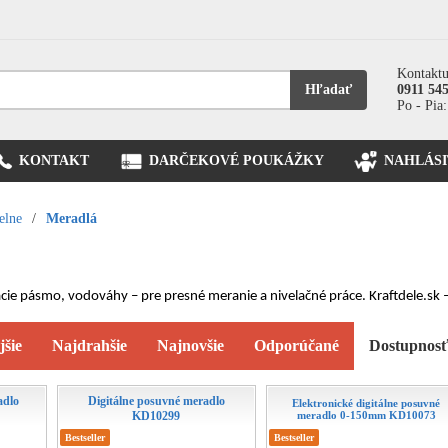
Kontaktu
Hľadať
0911 54
Po - Pia:
KONTAKT
DARČEKOVÉ POUKÁŽKY
NAHLÁSI
elne
/
Meradlá
ie pásmo, vodováhy – pre presné meranie a nivelačné práce. Kraftdele.sk – 
jšie
Najdrahšie
Najnovšie
Odporúčané
Dostupnos
adlo
Digitálne posuvné meradlo
Elektronické digitálne posuvné
KD10299
meradlo 0-150mm KD10073
Bestseller
Bestseller