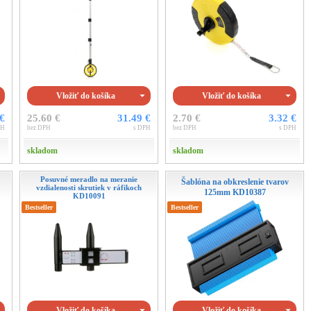
Vložiť do košíka
Vložiť do košíka
 €
25.60 €
31.49 €
2.70 €
3.32 €
PH
bez DPH
s DPH
bez DPH
s DPH
skladom
skladom
Posuvné meradlo na meranie
Šablóna na obkreslenie tvarov
vzdialenosti skrutiek v ráfikoch
125mm KD10387
KD10091
Bestseller
Bestseller
Vložiť do košíka
Vložiť do košíka