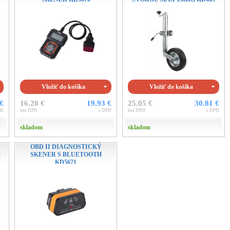
Vložiť do košíka
Vložiť do košíka
 €
16.20 €
19.93 €
25.05 €
30.81 €
PH
bez DPH
s DPH
bez DPH
s DPH
skladom
skladom
OBD II DIAGNOSTICKÝ
2
SKENER S BLUETOOTH
KD5671