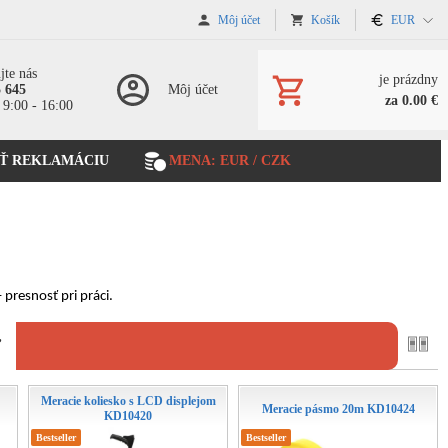
Môj účet
Košík
EUR
jte nás
je prázdny
5 645
Môj účet
za 0.00 €
 9:00 - 16:00
Ť REKLAMÁCIU
MENA: EUR / CZK
presnosť pri práci.
ť
Meracie koliesko s LCD displejom
Meracie pásmo 20m KD10424
KD10420
Bestseller
Bestseller