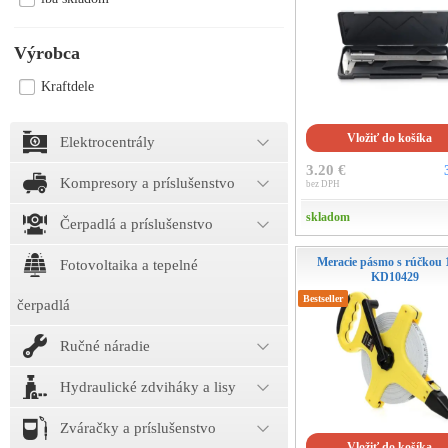
Výrobca
Kraftdele
Vložiť do košíka
Elektrocentrály
3.20 €
Kompresory a príslušenstvo
bez DPH
skladom
Čerpadlá a príslušenstvo
Meracie pásmo s rúčkou
Fotovoltaika a tepelné
KD10429
Bestseller
čerpadlá
Ručné náradie
Hydraulické zdviháky a lisy
Zváračky a príslušenstvo
Vložiť do košíka