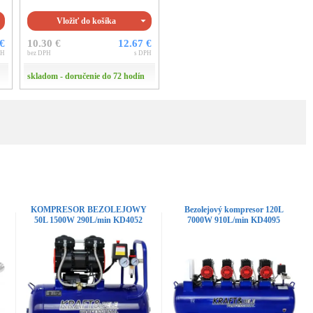
Vložiť do košíka
 €
10.30 €
12.67 €
PH
bez DPH
s DPH
skladom - doručenie do 72 hodín
KOMPRESOR BEZOLEJOWY
Bezolejový kompresor 120L
50L 1500W 290L/min KD4052
7000W 910L/min KD4095