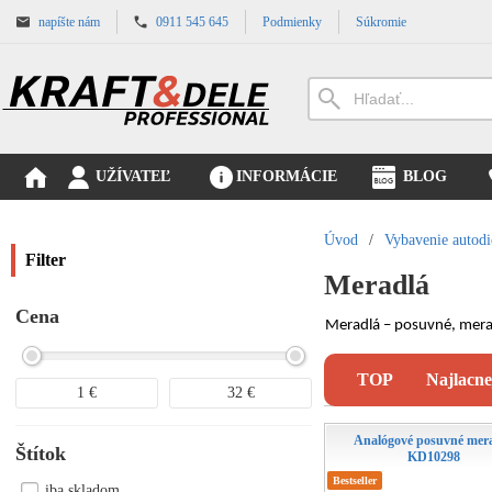
napíšte nám
0911 545 645
Podmienky
Súkromie
UŽÍVATEĽ
INFORMÁCIE
BLOG
Úvod
/
Vybavenie autodi
Filter
Meradlá
Cena
Meradlá – posuvné, merac
TOP
Najlacne
1
€
32
€
Analógové posuvné mer
Štítok
KD10298
Bestseller
iba skladom