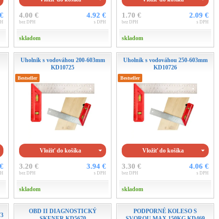
 €
4.00 €
4.92 €
1.70 €
2.09 €
PH
bez DPH
s DPH
bez DPH
s DPH
skladom
skladom
Uholník s vodováhou 200-603mm
Uholník s vodováhou 250-603mm
KD10725
KD10726
Bestseller
Bestseller
Vložiť do košíka
Vložiť do košíka
 €
3.20 €
3.94 €
3.30 €
4.06 €
PH
bez DPH
s DPH
bez DPH
s DPH
skladom
skladom
OBD II DIAGNOSTICKÝ
PODPORNÉ KOLESO S
73
SKENER KD5670
SVOROU MAX 150KG KD469