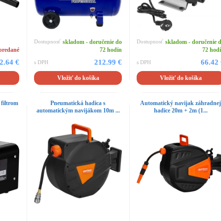
Dostupnosť
skladom - doručenie do
Dostupnosť
skladom - doručenie 
predané
72 hodín
72 hod
2.64 €
212.99 €
66.42
s DPH
s DPH
Vložiť do košíka
Vložiť do košíka
filtrom
Pneumatická hadica s
Automatický navijak záhradne
automatickým navijákom 10m ...
hadice 20m + 2m (1...