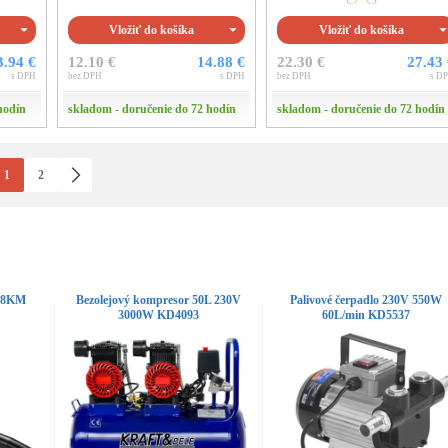
Vložiť do košíka
Vložiť do košíka
3.94 €
12.10 €
14.88 €
22.30 €
27.43
s DPH
bez DPH
s DPH
bez DPH
s D
hodín
skladom - doručenie do 72 hodín
skladom - doručenie do 72 hodín
1
2
2,8KM
Bezolejový kompresor 50L 230V
Palivové čerpadlo 230V 550W
3000W KD4093
60L/min KD5537