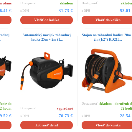
predané
Dostupnosť
skladom
Dostupnosť
sklad
6.41 €
31.73 €
53.01
s DPH
s DPH
Vložiť do košíka
Vložiť do košíka
radnej
Automatický navijak záhradnej
Stojan na záhradnú hadicu 20m
.
hadice 25m + 2m (1...
2m (1/2'') KD215...
čenie do
Dostupnosť
skladom - doručenie 
2 hodín
Dostupnosť
vypredané
72 hod
9.52 €
70.73 €
28.54
s DPH
s DPH
Zobraziť detail
Vložiť do košíka