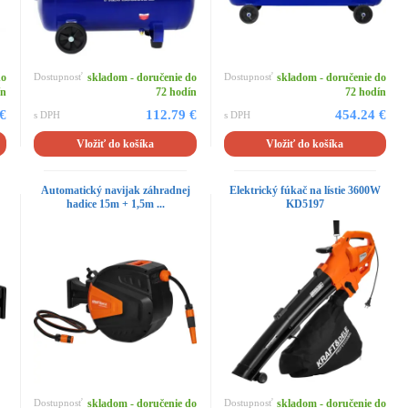
do
Dostupnosť
skladom - doručenie do
Dostupnosť
skladom - doručenie do
ín
72 hodín
72 hodín
 €
112.79 €
454.24 €
s DPH
s DPH
Vložiť do košíka
Vložiť do košíka
j
Automatický navijak záhradnej
Elektrický fúkač na lístie 3600W
hadice 15m + 1,5m ...
KD5197
Dostupnosť
skladom - doručenie do
Dostupnosť
skladom - doručenie do