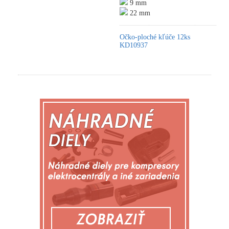
9 mm
22 mm
Očko-ploché kľúče 12ks
KD10937