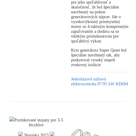
pre jeho spoľahlivosť a
skutočnosť, že bol špeciálne
navrhnutý na pohon
generátorových súprav. Ide o
vysokovýkonný priemyselný
motor so 4-taktným kompresným
zapaľovaním a dodáva sa so
všetkým príslušenstvom pre
spoľahlivý výkon.
Kryt generátora Super Quiet bol
špeciálne navrhnutý tak, aby
poskytoval vysoký stupeň
zvukovej izolácie.
Jednofázová naftová
elektrocentrála 87/95 kW KD694
Pozinkované stojany pre 3-5
bicyklov
Novinka 2023