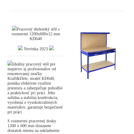
Pracovný dielenský stôl s
rozmermi 1200x600x12 mm
KD640
Novinka 2023
Ideálny pracovný stôl pre
majstrov aj profesionálov od
renomovanej značky
Kraft&Dele, model KD640,
ponúka efektívne využitie
priestoru a zabezpečuje pohodlie
a praktickosť pri práci. Jeho
solídna a stabilná konštrukcia,
vyrobená z vysokokvalitných
materiálov, garantuje bezpečnosť
pri práci.
S rozmermi pracovnej dosky
1200 x 600 mm dostanete
dostatok miesta na uskladnenie