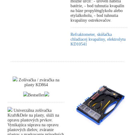
možné určiť: - úroveň nabitia
batérie, - bod tuhnutia kvapalín
na báze propylénglykolu alebo
etylalkoholu, - bod tuhnutia
kvapaliny ostrekovačov.
Refraktometer, skúšačka
chladiacej kvapaliny, elektrolytu
KD10541
Zošívačka / zváračka na
plasty KD864
Bestseller
Univerzálna zošívačka
Kraft&Dele na plasty, slúži na
opravu plastových prvkov.
Vynikajúca súprava na opravu
plastových dielov, zváranie
plastov a maskovanie prípadných