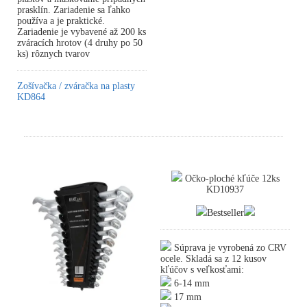
prasklín. Zariadenie sa ľahko
používa a je praktické.
Zariadenie je vybavené až 200 ks
zváracích hrotov (4 druhy po 50
ks) rôznych tvarov
Zošívačka / zváračka na plasty
KD864
Očko-ploché kľúče 12ks
KD10937
Bestseller
Súprava je vyrobená zo CRV
ocele. Skladá sa z 12 kusov
kľúčov s veľkosťami:
6-14 mm
17 mm