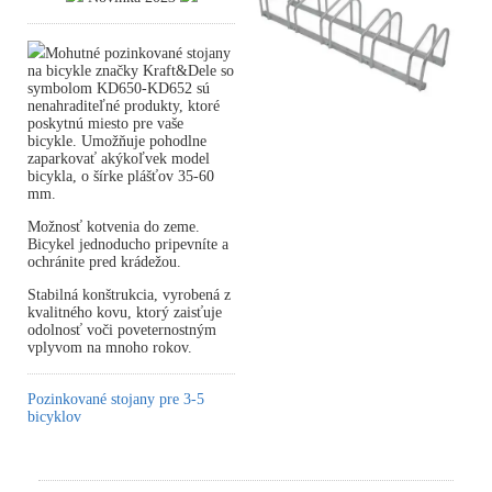
Mohutné pozinkované stojany
na bicykle značky Kraft&Dele so
symbolom KD650-KD652 sú
nenahraditeľné produkty, ktoré
poskytnú miesto pre vaše
bicykle. Umožňuje pohodlne
zaparkovať akýkoľvek model
bicykla, o šírke plášťov 35-60
mm.
Možnosť kotvenia do zeme.
Bicykel jednoducho pripevníte a
ochránite pred krádežou.
Stabilná konštrukcia, vyrobená z
kvalitného kovu, ktorý zaisťuje
odolnosť voči poveternostným
vplyvom na mnoho rokov.
Pozinkované stojany pre 3-5
bicyklov