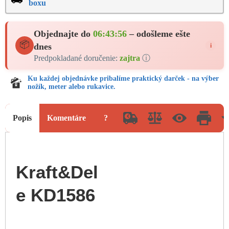
boxu
Objednajte do
06:43:56
– odošleme ešte
📦
dnes
i
Predpokladané doručenie:
zajtra
ⓘ
Ku každej objednávke pribalíme praktický darček - na výber
nožík, meter alebo rukavice.
Popis
Komentáre
?
Kraft&Del
e KD1586