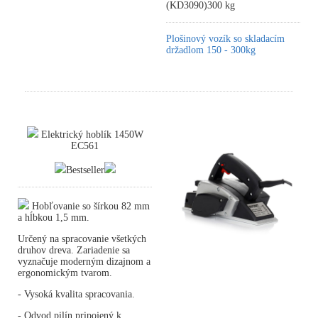
(KD3090)300 kg
Plošinový vozík so skladacím
držadlom 150 - 300kg
Elektrický hoblík 1450W
EC561
Bestseller
Hobľovanie so šírkou 82 mm
a hĺbkou 1,5 mm.
Určený na spracovanie všetkých
druhov dreva. Zariadenie sa
vyznačuje moderným dizajnom a
ergonomickým tvarom.
- Vysoká kvalita spracovania.
- Odvod pilín pripojený k