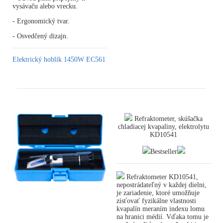
vysávaču alebo vrecku.
- Ergonomický tvar.
- Osvedčený dizajn.
Elektrický hoblík 1450W EC561
Refraktometer, skúšačka
chladiacej kvapaliny, elektrolytu
KD10541
Bestseller
Refraktometer KD10541,
nepostrádateľný v každej dielni,
je zariadenie, ktoré umožňuje
zisťovať fyzikálne vlastnosti
kvapalín meraním indexu lomu
na hranici médií. Vďaka tomu je