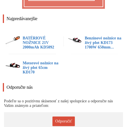
Najpredávanejšie
BATÉRIOVÉ
Benzínové nožnice na
NOŽNICE 21V
živý plot KD173
2000mAh KD5092
1700W 650mm...
Motorové nožnice na
živý plot 65cm
KD170
Odporučte nás
Podeľte sa o pozitívnu skúsenosť z našej spolupráce a odporučte nás
Vašim známym a priateľom:
Odporučiť