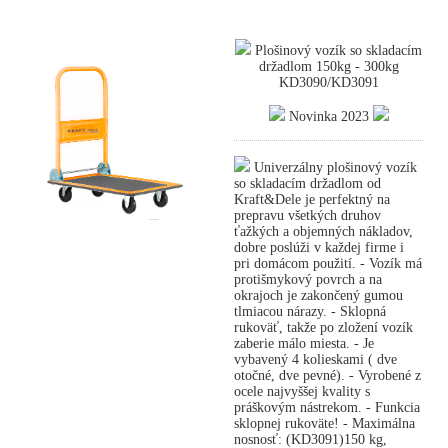
Plošinový vozík so skladacím
držadlom 150kg - 300kg
KD3090/KD3091
Novinka 2023
Univerzálny plošinový vozík
so skladacím držadlom od
Kraft&Dele je perfektný na
prepravu všetkých druhov
ťažkých a objemných nákladov,
dobre poslúži v každej firme i
pri domácom použití. - Vozík má
protišmykový povrch a na
okrajoch je zakončený gumou
tlmiacou nárazy. - Sklopná
rukoväť, takže po zložení vozík
zaberie málo miesta. - Je
vybavený 4 kolieskami ( dve
otočné, dve pevné). - Vyrobené z
ocele najvyššej kvality s
práškovým nástrekom. - Funkcia
sklopnej rukoväte! - Maximálna
nosnosť: (KD3091)150 kg,