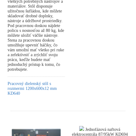
všetkých potrebných nástrojov a
materiálov. Stôl disponuje
užitočnou šufládou, kde môžete
skladovať drobné doplnky,
nástroje a údržbové prostriedky.
Pod pracovnou doskou nájdete
policu s nosnosťou až 80 kg, kde
môžete uložiť väčšie nástroje.
Stena za pracovnou doskou
umožňuje upevniť háčiky, čo
vám umožní mať všetko pri ruke
a zefektívniť a zrýchliť svoju
prácu, keďže budete mať
jednoduchý prístup k tomu, čo
potrebujete.
Pracovný dielenský stôl s
rozmermi 1200x600x12 mm
KD640
Jednofázová naftová
elektrocentrála 87/95kW KD694