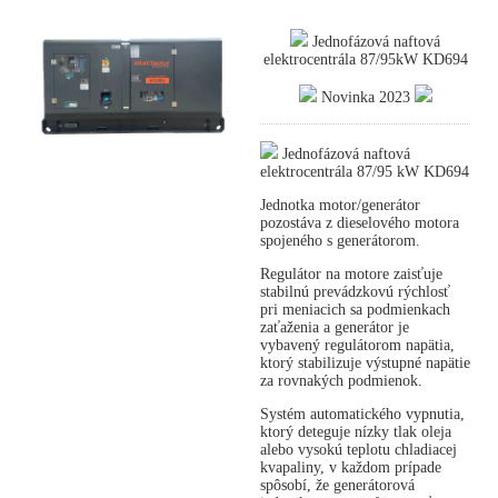
Jednofázová naftová
elektrocentrála 87/95kW KD694
Novinka 2023
Jednofázová naftová
elektrocentrála 87/95 kW KD694
Jednotka motor/generátor
pozostáva z dieselového motora
spojeného s generátorom.
Regulátor na motore zaisťuje
stabilnú prevádzkovú rýchlosť
pri meniacich sa podmienkach
zaťaženia a generátor je
vybavený regulátorom napätia,
ktorý stabilizuje výstupné napätie
za rovnakých podmienok.
Systém automatického vypnutia,
ktorý deteguje nízky tlak oleja
alebo vysokú teplotu chladiacej
kvapaliny, v každom prípade
spôsobí, že generátorová