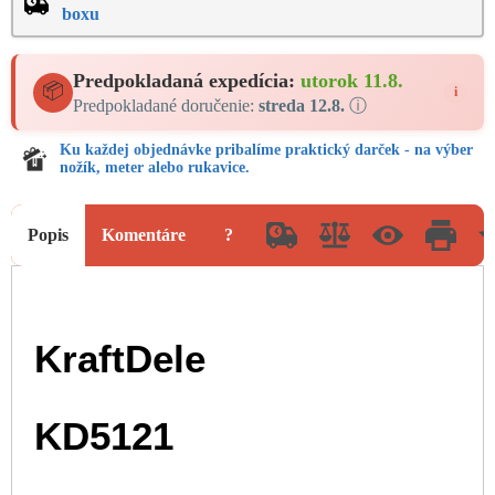
boxu
Predpokladaná expedícia:
utorok 11.8.
📦
i
Predpokladané doručenie:
streda 12.8.
ⓘ
Ku každej objednávke pribalíme praktický darček - na výber
nožík, meter alebo rukavice.
Popis
Komentáre
?
KraftDele
KD5121