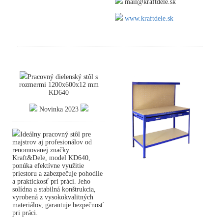
mail@kraftdele.sk
www.kraftdele.sk
Pracovný dielenský stôl s
rozmermi 1200x600x12 mm
KD640
Novinka 2023
Ideálny pracovný stôl pre
majstrov aj profesionálov od
renomovanej značky
Kraft&Dele, model KD640,
ponúka efektívne využitie
priestoru a zabezpečuje pohodlie
a praktickosť pri práci. Jeho
solídna a stabilná konštrukcia,
vyrobená z vysokokvalitných
materiálov, garantuje bezpečnosť
pri práci.