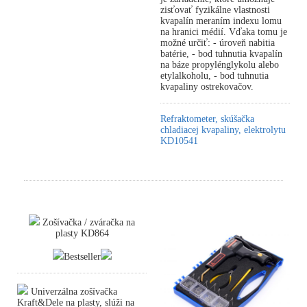
zisťovať fyzikálne vlastnosti
kvapalín meraním indexu lomu
na hranici médií. Vďaka tomu je
možné určiť: - úroveň nabitia
batérie, - bod tuhnutia kvapalín
na báze propylénglykolu alebo
etylalkoholu, - bod tuhnutia
kvapaliny ostrekovačov.
Refraktometer, skúšačka
chladiacej kvapaliny, elektrolytu
KD10541
Zošívačka / zváračka na
plasty KD864
Bestseller
Univerzálna zošívačka
Kraft&Dele na plasty, slúži na