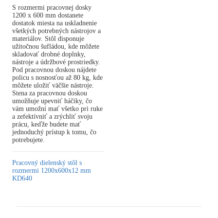
S rozmermi pracovnej dosky
1200 x 600 mm dostanete
dostatok miesta na uskladnenie
všetkých potrebných nástrojov a
materiálov. Stôl disponuje
užitočnou šufládou, kde môžete
skladovať drobné doplnky,
nástroje a údržbové prostriedky.
Pod pracovnou doskou nájdete
policu s nosnosťou až 80 kg, kde
môžete uložiť väčšie nástroje.
Stena za pracovnou doskou
umožňuje upevniť háčiky, čo
vám umožní mať všetko pri ruke
a zefektívniť a zrýchliť svoju
prácu, keďže budete mať
jednoduchý prístup k tomu, čo
potrebujete.
Pracovný dielenský stôl s
rozmermi 1200x600x12 mm
KD640