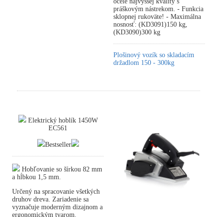
ocele najvyššej kvality s
práškovým nástrekom. - Funkcia
sklopnej rukoväte! - Maximálna
nosnosť: (KD3091)150 kg,
(KD3090)300 kg
Plošinový vozík so skladacím
držadlom 150 - 300kg
Elektrický hoblík 1450W
EC561
Bestseller
Hobľovanie so šírkou 82 mm
a hĺbkou 1,5 mm.
Určený na spracovanie všetkých
druhov dreva. Zariadenie sa
vyznačuje moderným dizajnom a
ergonomickým tvarom.