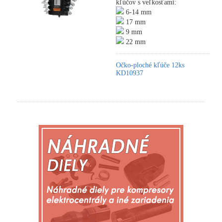
kľúčov s veľkosťami:
6-14 mm
17 mm
9 mm
22 mm
Očko-ploché kľúče 12ks
KD10937