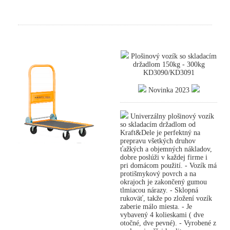
Plošinový vozík so skladacím
držadlom 150kg - 300kg
KD3090/KD3091
Novinka 2023
Univerzálny plošinový vozík
so skladacím držadlom od
Kraft&Dele je perfektný na
prepravu všetkých druhov
ťažkých a objemných nákladov,
dobre poslúži v každej firme i
pri domácom použití. - Vozík má
protišmykový povrch a na
okrajoch je zakončený gumou
tlmiacou nárazy. - Sklopná
rukoväť, takže po zložení vozík
zaberie málo miesta. - Je
vybavený 4 kolieskami ( dve
otočné, dve pevné). - Vyrobené z