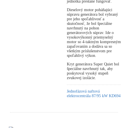
jednotka prestane fungovať.
Dieselový motor poháňajúci
súpravu generátora bol vybraný
pre jeho spoľahlivosť a
skutočnosť, že bol špeciálne
navrhnutý na pohon
generátorových súprav. Ide o
vysokovýkonný priemyselný
motor so 4-taktným kompresným
zapaľovaním a dodáva sa so
všetkým príslušenstvom pre
spoľahlivý výkon.
Kryt generátora Super Quiet bol
špeciálne navrhnutý tak, aby
poskytoval vysoký stupeň
zvukovej izolácie.
Jednofázová naftová
elektrocentrála 87/95 kW KD694