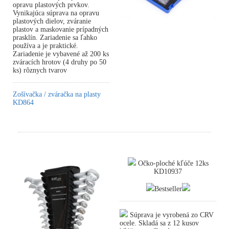
opravu plastových prvkov.
Vynikajúca súprava na opravu
plastových dielov, zváranie
plastov a maskovanie prípadných
prasklín. Zariadenie sa ľahko
používa a je praktické.
Zariadenie je vybavené až 200 ks
zváracích hrotov (4 druhy po 50
ks) rôznych tvarov
Zošívačka / zváračka na plasty
KD864
Očko-ploché kľúče 12ks
KD10937
Bestseller
Súprava je vyrobená zo CRV
ocele. Skladá sa z 12 kusov