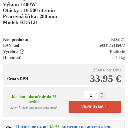
Výkon: 1400W
Otáčky : 10 500 ot./min
Pracovná šírka: 280 mm
Model: KD5121
Kód produktu
KD5121
EAN kód
5903175336972
Výrobca
Kraftdele
Hmotnosť
3,13 kg
27.60 €
bez DPH
33.95 €
Cena s DPH
skladom - doručenie do 72
hodín
Vložiť do košíka
Externý sklad: informácia nedostupná
Doručenie už od
3.99 €
kuriérom na adresu alebo