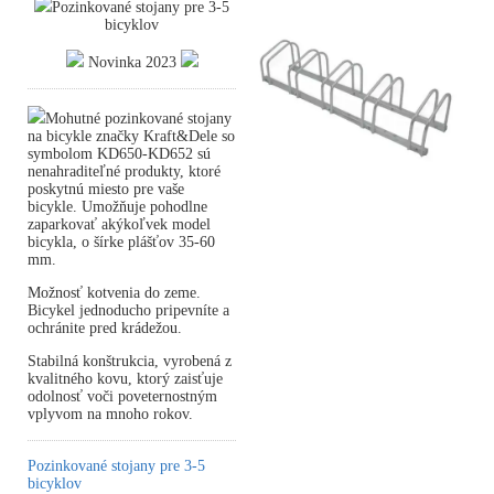
Pozinkované stojany pre 3-5
bicyklov
Novinka 2023
Mohutné pozinkované stojany
na bicykle značky Kraft&Dele so
symbolom KD650-KD652 sú
nenahraditeľné produkty, ktoré
poskytnú miesto pre vaše
bicykle. Umožňuje pohodlne
zaparkovať akýkoľvek model
bicykla, o šírke plášťov 35-60
mm.
Možnosť kotvenia do zeme.
Bicykel jednoducho pripevníte a
ochránite pred krádežou.
Stabilná konštrukcia, vyrobená z
kvalitného kovu, ktorý zaisťuje
odolnosť voči poveternostným
vplyvom na mnoho rokov.
Pozinkované stojany pre 3-5
bicyklov