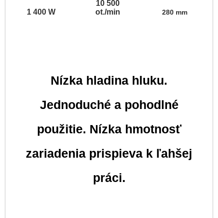
10 500
1 400 W
ot./min
280 mm
Nízka hladina hluku.
Jednoduché a pohodlné
použitie. Nízka hmotnosť
zariadenia prispieva k ľahšej
práci.