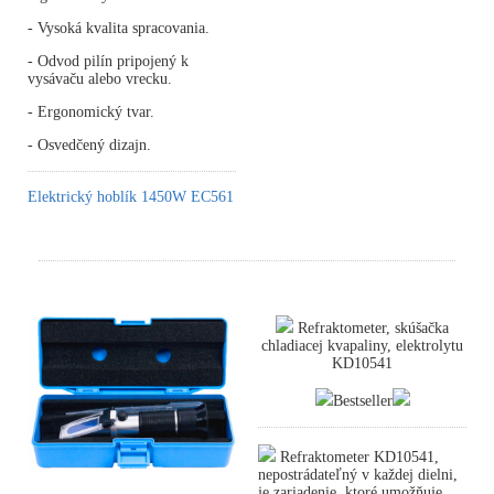
- Vysoká kvalita spracovania.
- Odvod pilín pripojený k
vysávaču alebo vrecku.
- Ergonomický tvar.
- Osvedčený dizajn.
Elektrický hoblík 1450W EC561
Refraktometer, skúšačka
chladiacej kvapaliny, elektrolytu
KD10541
Bestseller
Refraktometer KD10541,
nepostrádateľný v každej dielni,
je zariadenie, ktoré umožňuje