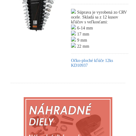
Súprava je vyrobená zo CRV
ocele. Skladá sa z 12 kusov
kľúčov s veľkosťami:
6-14 mm
17 mm
9 mm
22 mm
Očko-ploché kľúče 12ks
KD10937