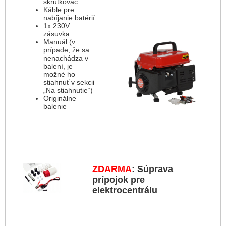
skrutkovač
Káble pre
nabíjanie batérií
1x 230V
zásuvka
Manuál (v
prípade, že sa
nenachádza v
balení, je
možné ho
stiahnuť v sekcii
„Na stiahnutie“)
Originálne
balenie
ZDARMA
: Súprava
prípojok pre
elektrocentrálu