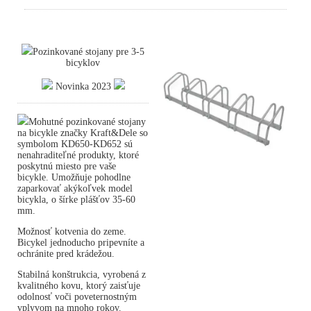
Pozinkované stojany pre 3-5
bicyklov
Novinka 2023
Mohutné pozinkované stojany
na bicykle značky Kraft&Dele so
symbolom KD650-KD652 sú
nenahraditeľné produkty, ktoré
poskytnú miesto pre vaše
bicykle. Umožňuje pohodlne
zaparkovať akýkoľvek model
bicykla, o šírke plášťov 35-60
mm.
Možnosť kotvenia do zeme.
Bicykel jednoducho pripevníte a
ochránite pred krádežou.
Stabilná konštrukcia, vyrobená z
kvalitného kovu, ktorý zaisťuje
odolnosť voči poveternostným
vplyvom na mnoho rokov.