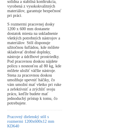
solídna a stabilná konštrukcia,
vyrobená z vysokokvalitných
materiálov, garantuje bezpečnosť
pri práci.
S rozmermi pracovnej dosky
1200 x 600 mm dostanete
dostatok miesta na uskladnenie
všetkých potrebných nástrojov a
materiálov. Stôl disponuje
užitočnou šufládou, kde môžete
skladovať drobné doplnky,
nástroje a údržbové prostriedky.
Pod pracovnou doskou nájdete
policu s nosnosťou až 80 kg, kde
môžete uložiť väčšie nástroje.
Stena za pracovnou doskou
umožňuje upevniť háčiky, čo
vám umožní mať všetko pri ruke
a zefektívniť a zrýchliť svoju
prácu, keďže budete mať
jednoduchý prístup k tomu, čo
potrebujete.
Pracovný dielenský stôl s
rozmermi 1200x600x12 mm
KD640