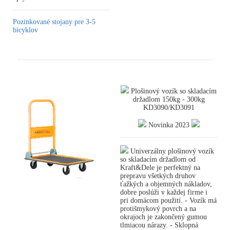
Pozinkované stojany pre 3-5
bicyklov
Plošinový vozík so skladacím
držadlom 150kg - 300kg
KD3090/KD3091
Novinka 2023
Univerzálny plošinový vozík
so skladacím držadlom od
Kraft&Dele je perfektný na
prepravu všetkých druhov
ťažkých a objemných nákladov,
dobre poslúži v každej firme i
pri domácom použití. - Vozík má
protišmykový povrch a na
okrajoch je zakončený gumou
tlmiacou nárazy. - Sklopná