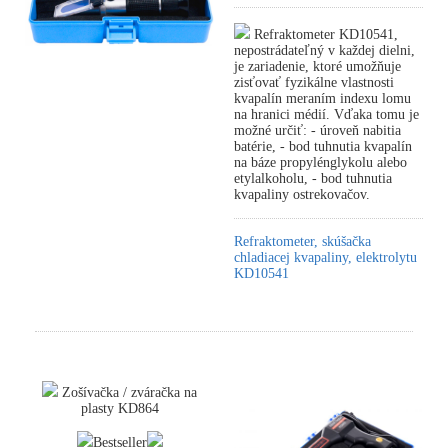
Refraktometer KD10541,
nepostrádateľný v každej dielni,
je zariadenie, ktoré umožňuje
zisťovať fyzikálne vlastnosti
kvapalín meraním indexu lomu
na hranici médií. Vďaka tomu je
možné určiť: - úroveň nabitia
batérie, - bod tuhnutia kvapalín
na báze propylénglykolu alebo
etylalkoholu, - bod tuhnutia
kvapaliny ostrekovačov.
Refraktometer, skúšačka
chladiacej kvapaliny, elektrolytu
KD10541
Zošívačka / zváračka na
plasty KD864
Bestseller