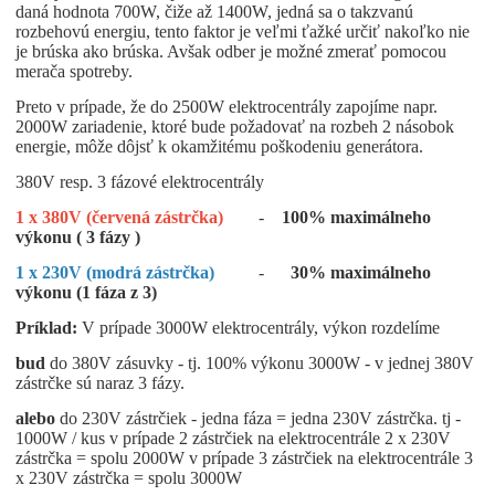
daná hodnota 700W, čiže až 1400W, jedná sa o takzvanú
rozbehovú energiu, tento faktor je veľmi ťažké určiť nakoľko nie
je brúska ako brúska. Avšak odber je možné zmerať pomocou
merača spotreby.
Preto v prípade, že do 2500W elektrocentrály zapojíme napr.
2000W zariadenie, ktoré bude požadovať na rozbeh 2 násobok
energie, môže dôjsť k okamžitému poškodeniu generátora.
380V resp. 3 fázové elektrocentrály
1 x 380V (červená zástrčka)
-
100% maximálneho
výkonu ( 3 fázy )
1 x 230V (modrá zástrčka)
-
30% maximálneho
výkonu (1 fáza z 3)
Príklad:
V prípade 3000W elektrocentrály, výkon rozdelíme
bud
do 380V zásuvky - tj. 100% výkonu 3000W - v jednej 380V
zástrčke sú naraz 3 fázy.
alebo
do 230V zástrčiek - jedna fáza = jedna 230V zástrčka. tj -
1000W / kus v prípade 2 zástrčiek na elektrocentrále 2 x 230V
zástrčka = spolu 2000W v prípade 3 zástrčiek na elektrocentrále 3
x 230V zástrčka = spolu 3000W