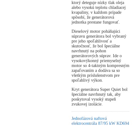
ktorý deteguje nízky tlak oleja
alebo vysokú teplotu chladiacej
kvapaliny, v každom prípade
spôsobí, že generátorová
jednotka prestane fungovať.
Dieselový motor poháňajúci
súpravu generátora bol vybraný
pre jeho spoľahlivosť a
skutočnosť, že bol špeciálne
navrhnutý na pohon
generátorových súprav. Ide o
vysokovýkonný priemyselný
motor so 4-taktným kompresným
zapaľovaním a dodáva sa so
všetkým príslušenstvom pre
spoľahlivý výkon.
Kryt generátora Super Quiet bol
špeciálne navrhnutý tak, aby
poskytoval vysoký stupeň
zvukovej izolácie.
Jednofázová naftová
elektrocentrála 87/95 kW KD694