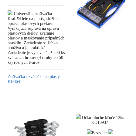
Univerzálna zošívačka
Kraft&Dele na plasty, slúži na
opravu plastových prvkov.
Vynikajúca súprava na opravu
plastových dielov, zváranie
plastov a maskovanie prípadných
prasklín. Zariadenie sa ľahko
používa a je praktické.
Zariadenie je vybavené až 200 ks
zváracích hrotov (4 druhy po 50
ks) rôznych tvarov
Zošívačka / zváračka na plasty
KD864
Očko-ploché kľúče 12ks
KD10937
Bestseller