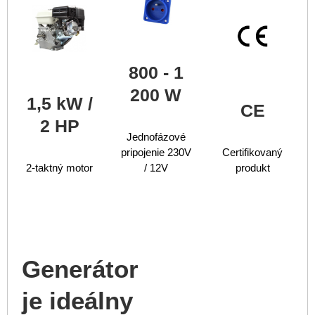
800 - 1
200 W
1,5 kW /
CE
2 HP
Jednofázové
pripojenie 230V
Certifikovaný
2-taktný motor
/ 12V
produkt
Generátor
je ideálny