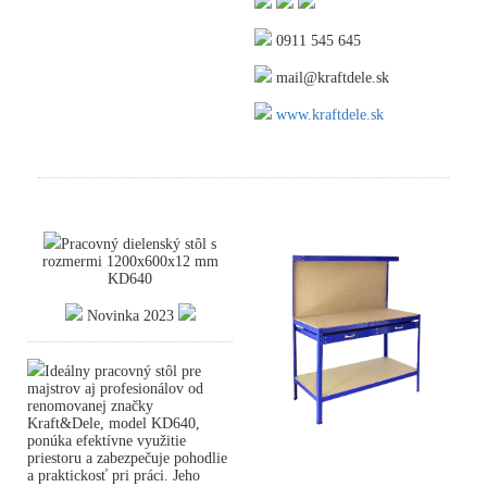
0911 545 645
mail@kraftdele.sk
www.kraftdele.sk
Pracovný dielenský stôl s
rozmermi 1200x600x12 mm
KD640
Novinka 2023
Ideálny pracovný stôl pre
majstrov aj profesionálov od
renomovanej značky
Kraft&Dele, model KD640,
ponúka efektívne využitie
priestoru a zabezpečuje pohodlie
a praktickosť pri práci. Jeho