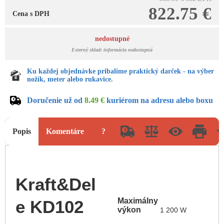
822.75 €
Cena s DPH
nedostupné
Externý sklad: informácia nedostupná
Ku každej objednávke pribalíme praktický darček - na výber
nožík, meter alebo rukavice.
Doručenie už od
8.49 €
kuriérom na adresu alebo boxu
Popis
Komentáre
?
Kraft&Del
Maximálny
e KD102
výkon
1 200 W