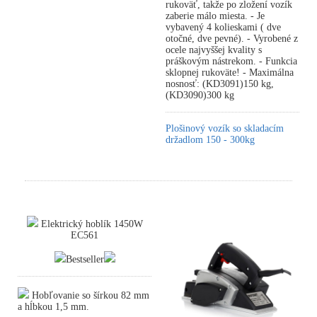
rukoväť, takže po zložení vozík
zaberie málo miesta. - Je
vybavený 4 kolieskami ( dve
otočné, dve pevné). - Vyrobené z
ocele najvyššej kvality s
práškovým nástrekom. - Funkcia
sklopnej rukoväte! - Maximálna
nosnosť: (KD3091)150 kg,
(KD3090)300 kg
Plošinový vozík so skladacím
držadlom 150 - 300kg
Elektrický hoblík 1450W
EC561
Bestseller
Hobľovanie so šírkou 82 mm
a hĺbkou 1,5 mm.