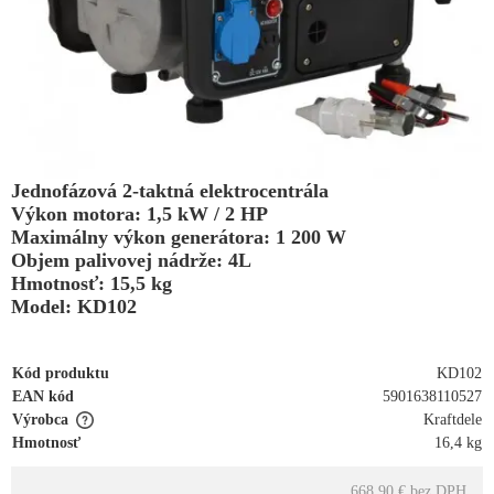
Jednofázová 2-taktná elektrocentrála
Výkon motora: 1,5 kW / 2 HP
Maximálny výkon generátora: 1 200 W
Objem palivovej nádrže: 4L
Hmotnosť: 15,5 kg
Model: KD102
Kód produktu
KD102
EAN kód
5901638110527
Výrobca
Kraftdele
Hmotnosť
16,4 kg
668.90 €
bez DPH