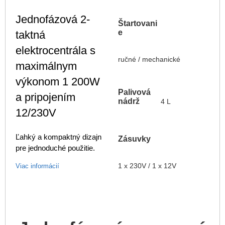
Jednofázová 2-
Štartovani
e
taktná
elektrocentrála s
ručné / mechanické
maximálnym
výkonom 1 200W
Palivová
a pripojením
nádrž
4 L
12/230V
Ľahký a kompaktný dizajn
Zásuvky
pre jednoduché použitie.
1 x 230V / 1 x 12V
Viac informácií