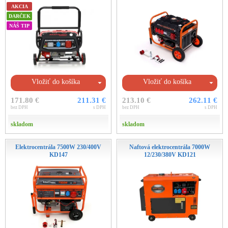
AKCIA
DARČEK
NÁŠ TIP
Vložiť do košíka
Vložiť do košíka
171.80 €
211.31 €
213.10 €
262.11 €
bez DPH
s DPH
bez DPH
s DPH
skladom
skladom
Elektrocentrála 7500W 230/400V
Naftová elektrocentrála 7000W
KD147
12/230/380V KD121