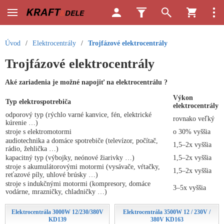
Úvod
/
Elektrocentrály
/
Trojfázové elektrocentrály
Trojfázové elektrocentrály
Aké zariadenia je možné napojiť na elektrocentrálu ?
Výkon
Typ elektrospotrebiča
elektrocentrály
odporový typ (rýchlo varné kanvice, fén, elektrické
rovnako veľký
kúrenie …)
stroje s elektromotormi
o 30% vyššia
audiotechnika a domáce spotrebiče (televízor, počítač,
1,5–2x vyššia
rádio, žehlička …)
kapacitný typ (výbojky, neónové žiarivky …)
1,5–2x vyššia
stroje s akumulátorovými motormi (vysávače, vŕtačky,
1,5–2x vyššia
reťazové píly, uhlové brúsky …)
stroje s indukčnými motormi (kompresory, domáce
3–5x vyššia
vodárne, mrazničky, chladničky …)
Elektrocentrála 3000W 12/230/380V
Elektrocentrála 3500W 12 / 230V /
KD139
380V KD163