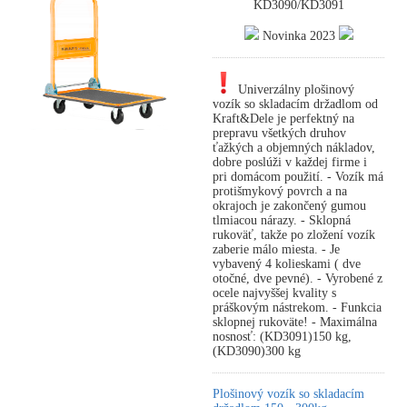
KD3090/KD3091
Novinka 2023
Univerzálny plošinový
vozík so skladacím držadlom od
Kraft&Dele je perfektný na
prepravu všetkých druhov
ťažkých a objemných nákladov,
dobre poslúži v každej firme i
pri domácom použití. - Vozík má
protišmykový povrch a na
okrajoch je zakončený gumou
tlmiacou nárazy. - Sklopná
rukoväť, takže po zložení vozík
zaberie málo miesta. - Je
vybavený 4 kolieskami ( dve
otočné, dve pevné). - Vyrobené z
ocele najvyššej kvality s
práškovým nástrekom. - Funkcia
sklopnej rukoväte! - Maximálna
nosnosť: (KD3091)150 kg,
(KD3090)300 kg
Plošinový vozík so skladacím