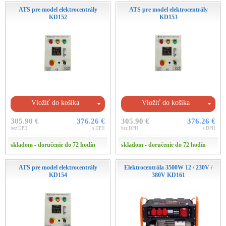
ATS pre model elektrocentrály
ATS pre model elektrocentrály
KD152
KD153
Vložiť do košíka
Vložiť do košíka
305.90 €
376.26 €
305.90 €
376.26 €
bez DPH
s DPH
bez DPH
s DPH
skladom - doručenie do 72 hodín
skladom - doručenie do 72 hodín
ATS pre model elektrocentrály
Elektrocentrála 3500W 12 / 230V /
KD154
380V KD161