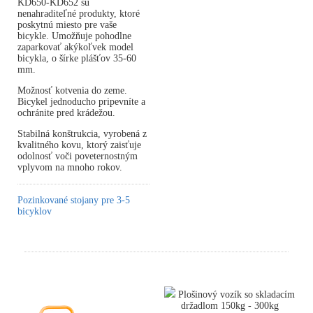
KD650-KD652 sú
nenahraditeľné produkty, ktoré
poskytnú miesto pre vaše
bicykle. Umožňuje pohodlne
zaparkovať akýkoľvek model
bicykla, o šírke plášťov 35-60
mm.
Možnosť kotvenia do zeme.
Bicykel jednoducho pripevníte a
ochránite pred krádežou.
Stabilná konštrukcia, vyrobená z
kvalitného kovu, ktorý zaisťuje
odolnosť voči poveternostným
vplyvom na mnoho rokov.
Pozinkované stojany pre 3-5
bicyklov
Plošinový vozík so skladacím
držadlom 150kg - 300kg