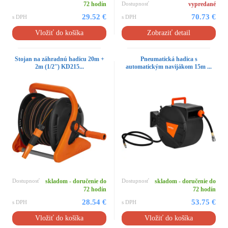
72 hodín
Dostupnosť
vypredané
29.52 €
70.73 €
s DPH
s DPH
Vložiť do košíka
Zobraziť detail
Stojan na záhradnú hadicu 20m +
Pneumatická hadica s
2m (1/2'') KD215...
automatickým navijákom 15m ...
Dostupnosť
skladom - doručenie do
Dostupnosť
skladom - doručenie do
72 hodín
72 hodín
28.54 €
53.75 €
s DPH
s DPH
Vložiť do košíka
Vložiť do košíka