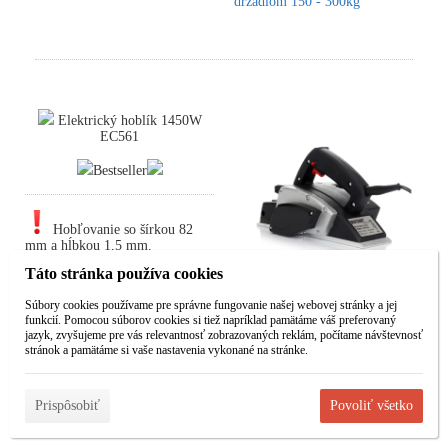
držadlom 150 - 300kg
Elektrický hoblík 1450W
EC561
Bestseller
Hobľovanie so šírkou 82
mm a hĺbkou 1,5 mm.
Táto stránka používa cookies
Určený na spracovanie všetkých
druhov dreva. Zariadenie sa
Súbory cookies používame pre správne fungovanie našej webovej stránky a jej
vyznačuje moderným dizajnom a
funkcií. Pomocou súborov cookies si tiež napríklad pamätáme váš preferovaný
ergonomickým tvarom.
jazyk, zvyšujeme pre vás relevantnosť zobrazovaných reklám, počítame návštevnosť
stránok a pamätáme si vaše nastavenia vykonané na stránke.
- Vysoká kvalita spracovania.
- Odvod pilín pripojený k
vysávaču alebo vrecku.
Prispôsobiť
Povoliť všetko
- Ergonomický tvar.