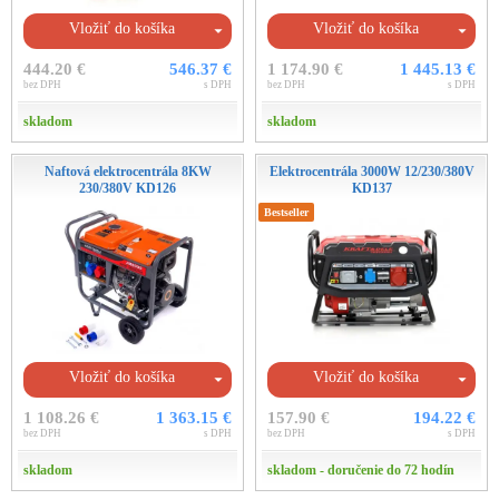
Vložiť do košíka
Vložiť do košíka
444.20 €
546.37 €
1 174.90 €
1 445.13 €
bez DPH
s DPH
bez DPH
s DPH
skladom
skladom
Naftová elektrocentrála 8KW
Elektrocentrála 3000W 12/230/380V
230/380V KD126
KD137
Bestseller
Vložiť do košíka
Vložiť do košíka
1 108.26 €
1 363.15 €
157.90 €
194.22 €
bez DPH
s DPH
bez DPH
s DPH
skladom
skladom - doručenie do 72 hodín