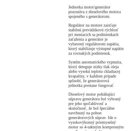
Jednotka motor/generátor
pozostáva z dieselového motora
spojeného s generátorom.
Regulátor na motore zaisťuje
stabilnú prevádzkovú rýchlosť
pri meniacich sa podmienkach
zaťaženia a generátor je
vybavený regulátorom napätia,
ktorý stabilizuje výstupné napätie
za rovnakých podmienok.
Systém automatického vypnutia,
ktorý deteguje nízky tlak oleja
alebo vysokú teplotu chladiacej
kvapaliny, v každom prípade
spôsobí, že generátorová
jednotka prestane fungovať.
Dieselový motor poháňajúci
súpravu generátora bol vybraný
pre jeho spoľahlivosť a
skutočnosť, že bol špeciálne
navrhnutý na pohon
generátorových súprav. Ide o
vysokovýkonný priemyselný
motor so 4-taktným kompresným