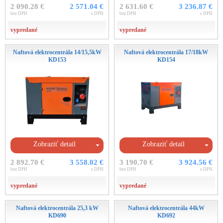
2 090.28 €
2 571.04 €
2 631.60 €
3 236.87 €
bez DPH
s DPH
bez DPH
s DPH
vypredané
vypredané
Naftová elektrocentrála 14/15,5kW
Naftová elektrocentrála 17/18kW
KD153
KD154
Zobraziť detail
Zobraziť detail
2 892.70 €
3 558.02 €
3 190.70 €
3 924.56 €
bez DPH
s DPH
bez DPH
s DPH
vypredané
vypredané
Naftová elektrocentrála 25,3 kW
Naftová elektrocentrála 44kW
KD690
KD692