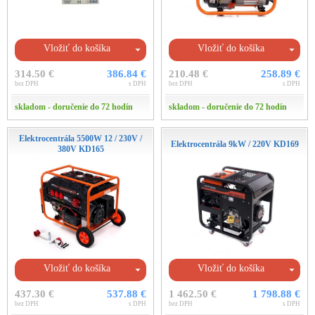
Vložiť do košíka
Vložiť do košíka
314.50 €
386.84 €
210.48 €
258.89 €
bez DPH
s DPH
bez DPH
s DPH
skladom - doručenie do 72 hodín
skladom - doručenie do 72 hodín
Elektrocentrála 5500W 12 / 230V /
Elektrocentrála 9kW / 220V KD169
380V KD165
Vložiť do košíka
Vložiť do košíka
437.30 €
537.88 €
1 462.50 €
1 798.88 €
bez DPH
s DPH
bez DPH
s DPH