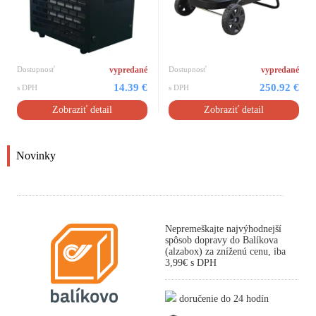
Dostupnosť
vypredané
Dostupnosť
vypredané
14.39 €
250.92 €
s DPH
s DPH
Zobraziť detail
Zobraziť detail
Novinky
Nepremeškajte najvýhodnejší
spôsob dopravy do Balíkova
(alzabox) za zníženú cenu, iba
3,99€ s DPH
doručenie do 24 hodín