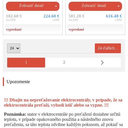
Zobraziť detail
Zobraziť detail
182.60 €
224.60 €
501.20 €
616.48 €
bez DPH
s DPH
bez DPH
s DPH
vypredané
vypredané
24 ďalších...
1
2
Upozornenie
!!! Dbajte na nepreťažovanie elektrocentrály, v prípade, že sa
elektrocentrála preťaží, vyhodí istič alebo sa vypne. !!!
Poznámka:
stator v elektrocentrále po preťažení dosiahne určitú
teplotu, v prípade opakovaného použitia a následného znovu
preťaženia, sa táto teplota zdvihne každým pokusom, až pokiaľ sa