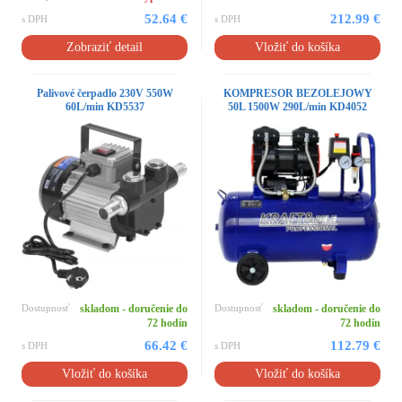
52.64 €
212.99 €
s DPH
s DPH
Zobraziť detail
Vložiť do košíka
Palivové čerpadlo 230V 550W
KOMPRESOR BEZOLEJOWY
60L/min KD5537
50L 1500W 290L/min KD4052
Dostupnosť
skladom - doručenie do
Dostupnosť
skladom - doručenie do
72 hodín
72 hodín
66.42 €
112.79 €
s DPH
s DPH
Vložiť do košíka
Vložiť do košíka