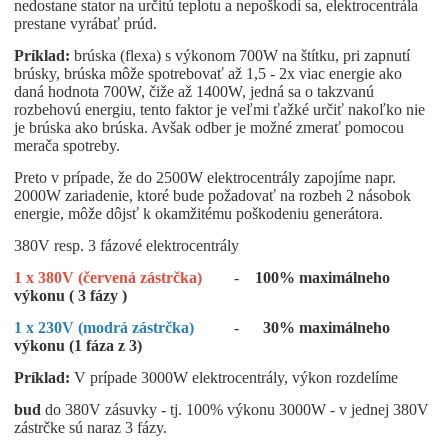
nedostane stator na určitú teplotu a nepoškodí sa, elektrocentrála
prestane vyrábať prúd.
Príklad:
brúska (flexa) s výkonom 700W na štítku, pri zapnutí
brúsky, brúska môže spotrebovať až 1,5 - 2x viac energie ako
daná hodnota 700W, čiže až 1400W, jedná sa o takzvanú
rozbehovú energiu, tento faktor je veľmi ťažké určiť nakoľko nie
je brúska ako brúska. Avšak odber je možné zmerať pomocou
merača spotreby.
Preto v prípade, že do 2500W elektrocentrály zapojíme napr.
2000W zariadenie, ktoré bude požadovať na rozbeh 2 násobok
energie, môže dôjsť k okamžitému poškodeniu generátora.
380V resp. 3 fázové elektrocentrály
1 x 380V (červená zástrčka)
-
100% maximálneho
výkonu ( 3 fázy )
1 x 230V (modrá zástrčka)
-
30% maximálneho
výkonu (1 fáza z 3)
Príklad:
V prípade 3000W elektrocentrály, výkon rozdelíme
bud
do 380V zásuvky - tj. 100% výkonu 3000W - v jednej 380V
zástrčke sú naraz 3 fázy.