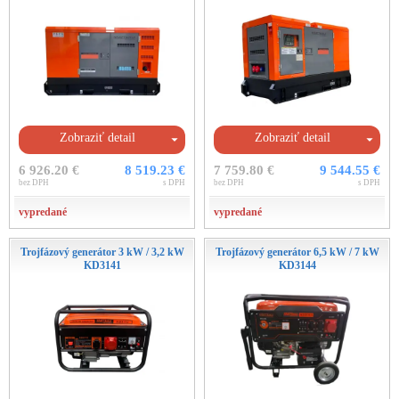
Zobraziť detail
Zobraziť detail
6 926.20 €
8 519.23 €
7 759.80 €
9 544.55 €
bez DPH
s DPH
bez DPH
s DPH
vypredané
vypredané
Trojfázový generátor 3 kW / 3,2 kW
Trojfázový generátor 6,5 kW / 7 kW
KD3141
KD3144