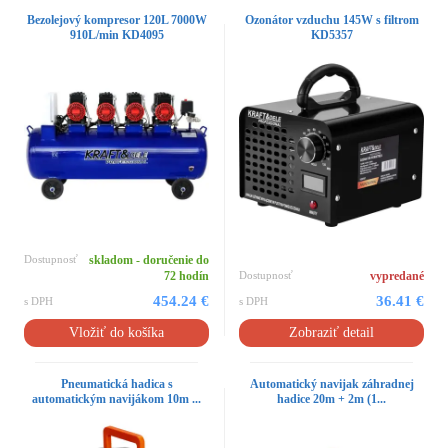
Bezolejový kompresor 120L 7000W
Ozonátor vzduchu 145W s filtrom
910L/min KD4095
KD5357
Dostupnosť
skladom - doručenie do
72 hodín
Dostupnosť
vypredané
454.24 €
36.41 €
s DPH
s DPH
Vložiť do košíka
Zobraziť detail
Pneumatická hadica s
Automatický navijak záhradnej
automatickým navijákom 10m ...
hadice 20m + 2m (1...