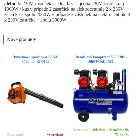
alebo
do 230V zástrčiek - jedna fáza = jedna 230V zástrčka. tj -
1000W / kus v prípade 2 zástrčiek na elektrocentrále 2 x 230V
zástrčka = spolu 2000W v prípade 3 zástrčiek na elektrocentrále 3
x 230V zástrčka = spolu 3000W
Nové produkty
Dmuchawa spalinowa 2,8KM
Bezolejový kompresor 50L 230V
350km/h KD5195
3000W KD4093
Dostupnosť
skladom - doručenie do
Dostupnosť
vypredané
72 hodín