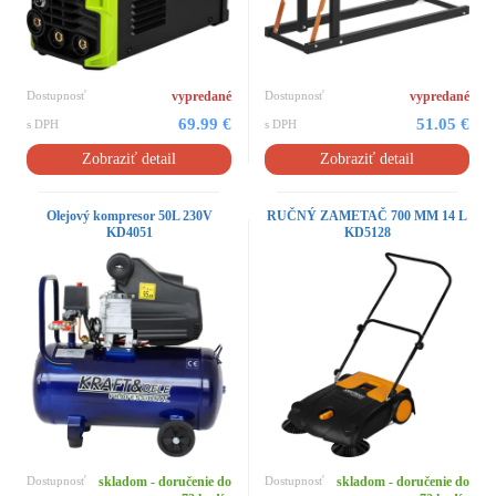
Dostupnosť
vypredané
Dostupnosť
vypredané
69.99 €
51.05 €
s DPH
s DPH
Zobraziť detail
Zobraziť detail
Olejový kompresor 50L 230V
RUČNÝ ZAMETAČ 700 MM 14 L
KD4051
KD5128
Dostupnosť
skladom - doručenie do
Dostupnosť
skladom - doručenie do