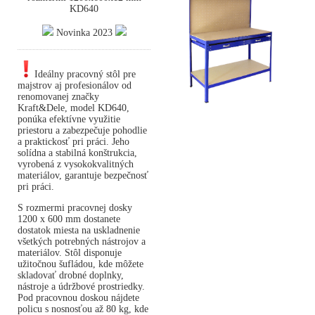
KD640
Novinka 2023
Ideálny pracovný stôl pre
majstrov aj profesionálov od
renomovanej značky
Kraft&Dele, model KD640,
ponúka efektívne využitie
priestoru a zabezpečuje pohodlie
a praktickosť pri práci. Jeho
solídna a stabilná konštrukcia,
vyrobená z vysokokvalitných
materiálov, garantuje bezpečnosť
pri práci.
S rozmermi pracovnej dosky
1200 x 600 mm dostanete
dostatok miesta na uskladnenie
všetkých potrebných nástrojov a
materiálov. Stôl disponuje
užitočnou šufládou, kde môžete
skladovať drobné doplnky,
nástroje a údržbové prostriedky.
Pod pracovnou doskou nájdete
policu s nosnosťou až 80 kg, kde