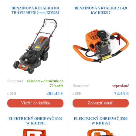
BENZÍNOVÁ KOSAČKA NA
BENZÍNOVÁ VŔTAČKA 2T 4,9
TRÁVU 9HP 510 mm KD5085
kW KD5217
Dostupnosť
skladom - doručenie do
72 hodín
Dostupnosť
vypredané
288.44 €
72.45 €
s DPH
s DPH
Vložiť do košíka
Zobraziť detail
ELEKTRICKÝ OHRIEVAČ 3500
ELEKTRICKÝ OHRIEVAČ 5500
W KD11991
W KD11992