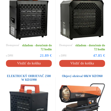
Dostupnosť
skladom - doručenie do
Dostupnosť
skladom - doručenie do
72 hodín
72 hodín
21.89 €
47.85 €
s DPH
s DPH
Vložiť do košíka
Vložiť do košíka
ELEKTRICKÝ OHRIEVAČ 2500
Olejový ohrievač 60kW KD5960
W KD11990