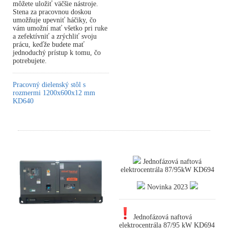
môžete uložiť väčšie nástroje.
Stena za pracovnou doskou
umožňuje upevniť háčiky, čo
vám umožní mať všetko pri ruke
a zefektívniť a zrýchliť svoju
prácu, keďže budete mať
jednoduchý prístup k tomu, čo
potrebujete.
Pracovný dielenský stôl s
rozmermi 1200x600x12 mm
KD640
Jednofázová naftová
elektrocentrála 87/95kW KD694
Novinka 2023
Jednofázová naftová
elektrocentrála 87/95 kW KD694