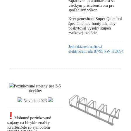
zapaľovaním a dodáva sa so
všetkým príslušenstvom pre
spoľahlivý výkon.
Kryt generátora Super Quiet bol
špeciálne navrhnutý tak, aby
poskytoval vysoký stupeň
zvukovej izolácie.
Jednofázová naftová
elektrocentrála 87/95 kW KD694
Pozinkované stojany pre 3-5
bicyklov
Novinka 2023
Mohutné pozinkované
stojany na bicykle značky
Kraft&Dele so symbolom