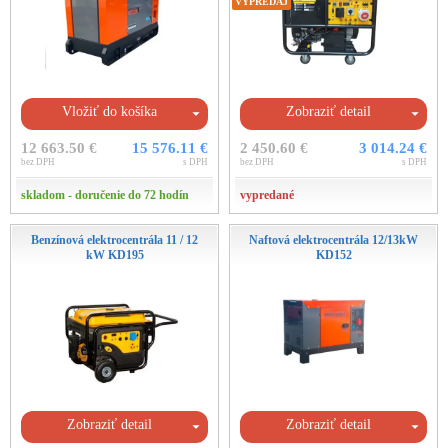
VÝPREDAJ
Vložiť do košíka
Zobraziť detail
12 663.50 €
15 576.11 €
2 450.60 €
3 014.24 €
bez DPH
s DPH
bez DPH
s DPH
skladom - doručenie do 72 hodín
vypredané
Benzínová elektrocentrála 11 / 12
Naftová elektrocentrála 12/13kW
kW KD195
KD152
Zobraziť detail
Zobraziť detail