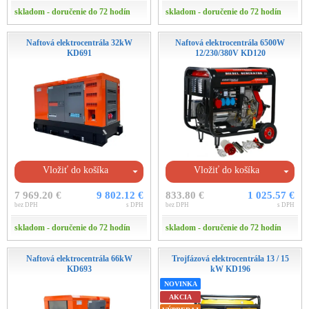
skladom - doručenie do 72 hodín
skladom - doručenie do 72 hodín
Naftová elektrocentrála 32kW
Naftová elektrocentrála 6500W
KD691
12/230/380V KD120
Vložiť do košíka
Vložiť do košíka
7 969.20 €
9 802.12 €
833.80 €
1 025.57 €
bez DPH
s DPH
bez DPH
s DPH
skladom - doručenie do 72 hodín
skladom - doručenie do 72 hodín
Naftová elektrocentrála 66kW
Trojfázová elektrocentrála 13 / 15
KD693
kW KD196
NOVINKA
AKCIA