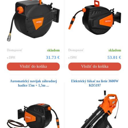
Dostupnosť
skladom
Dostupnosť
skladom
31.73 €
53.01 €
s DPH
s DPH
Vložiť do košíka
Vložiť do košíka
Automatický navijak záhradnej
Elektrický fúkač na lístie 3600W
hadice 15m + 1,5m ...
KD5197