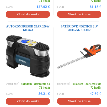
72 hodín
72 hodín
127.92 €
81.18 €
s DPH
s DPH
Vložiť do košíka
Vložiť do košíka
AUTOKOMPRESOR 7BAR 250W
BATÉRIOVÉ NOŽNICE 21V
KD3443
2000mAh KD5092
Dostupnosť
skladom - doručenie do
Dostupnosť
skladom - doručenie do
72 hodín
72 hodín
56.21 €
47.60 €
s DPH
s DPH
Vložiť do košíka
Vložiť do košíka