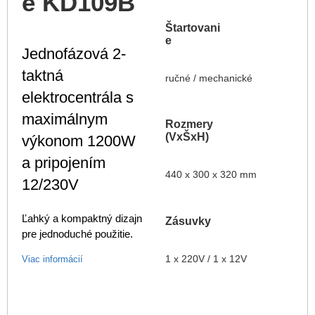
e KD109B
Štartovani
e
Jednofázová 2-
taktná
ručné / mechanické
elektrocentrála s
maximálnym
Rozmery
(VxŠxH)
výkonom 1200W
a pripojením
440 x 300 x 320 mm
12/230V
Ľahký a kompaktný dizajn
Zásuvky
pre jednoduché použitie.
1 x 220V / 1 x 12V
Viac informácií