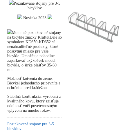
Pozinkované stojany pre 3-5
bicyklov
Novinka 2023
Mohutné pozinkované stojany
na bicykle značky Kraft&Dele so
symbolom KD650-KD652 sú
nenahraditeľné produkty, ktoré
poskytnú miesto pre vaše
bicykle. Umožňuje pohodlne
zaparkovať akýkoľvek model
bicykla, o šírke plášťov 35-60
mm.
Možnosť kotvenia do zeme.
Bicykel jednoducho pripevníte a
ochránite pred krádežou.
Stabilná konštrukcia, vyrobená z
kvalitného kovu, ktorý zaisťuje
odolnosť voči poveternostným
vplyvom na mnoho rokov.
Pozinkované stojany pre 3-5
bicyklov