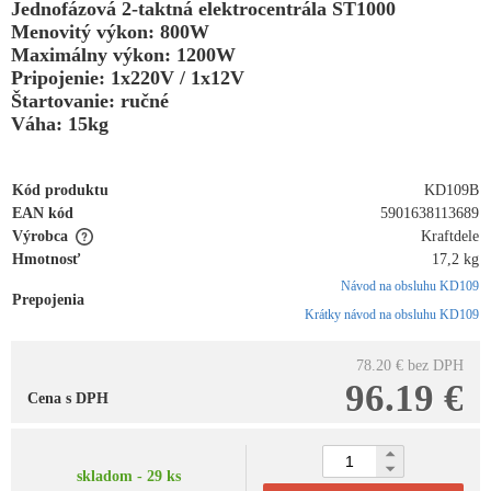
Jednofázová 2-taktná elektrocentrála ST1000
Menovitý výkon: 800W
Maximálny výkon: 1200W
Pripojenie: 1x220V / 1x12V
Štartovanie: ručné
Váha: 15kg
Kód produktu
KD109B
EAN kód
5901638113689
Výrobca
Kraftdele
Hmotnosť
17,2 kg
Návod na obsluhu KD109
Prepojenia
Krátky návod na obsluhu KD109
78.20 €
bez DPH
96.19 €
Cena s DPH
skladom - 29 ks