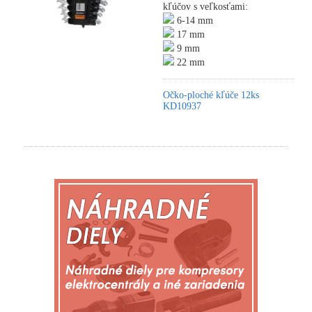
kľúčov s veľkosťami:
6-14 mm
17 mm
9 mm
22 mm
Očko-ploché kľúče 12ks
KD10937