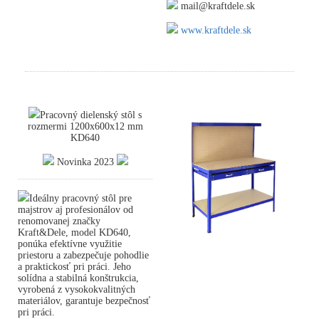
mail@kraftdele.sk
www.kraftdele.sk
Pracovný dielenský stôl s
rozmermi 1200x600x12 mm
KD640
Novinka 2023
Ideálny pracovný stôl pre
majstrov aj profesionálov od
renomovanej značky
Kraft&Dele, model KD640,
ponúka efektívne využitie
priestoru a zabezpečuje pohodlie
a praktickosť pri práci. Jeho
solídna a stabilná konštrukcia,
vyrobená z vysokokvalitných
materiálov, garantuje bezpečnosť
pri práci.