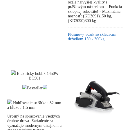
ocele najvyššej kvality s
práškovým nástrekom. - Funkcia
sklopnej rukoväte! - Maximálna
nosnosť: (KD3091)150 kg,
(KD3090)300 kg
Plošinový vozík so skladacím
držadlom 150 - 300kg
Elektrický hoblík 1450W
EC561
Bestseller
Hobľovanie so šírkou 82 mm
a hĺbkou 1,5 mm.
Určený na spracovanie všetkých
druhov dreva. Zariadenie sa
vyznačuje moderným dizajnom a