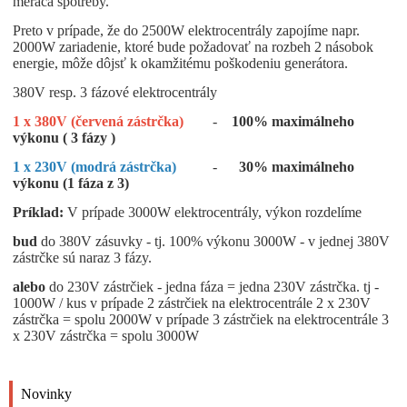
merača spotreby.
Preto v prípade, že do 2500W elektrocentrály zapojíme napr.
2000W zariadenie, ktoré bude požadovať na rozbeh 2 násobok
energie, môže dôjsť k okamžitému poškodeniu generátora.
380V resp. 3 fázové elektrocentrály
1 x 380V (červená zástrčka)
-
100% maximálneho
výkonu ( 3 fázy )
1 x 230V (modrá zástrčka)
-
30% maximálneho
výkonu (1 fáza z 3)
Príklad:
V prípade 3000W elektrocentrály, výkon rozdelíme
bud
do 380V zásuvky - tj. 100% výkonu 3000W - v jednej 380V
zástrčke sú naraz 3 fázy.
alebo
do 230V zástrčiek - jedna fáza = jedna 230V zástrčka. tj -
1000W / kus v prípade 2 zástrčiek na elektrocentrále 2 x 230V
zástrčka = spolu 2000W v prípade 3 zástrčiek na elektrocentrále 3
x 230V zástrčka = spolu 3000W
Novinky