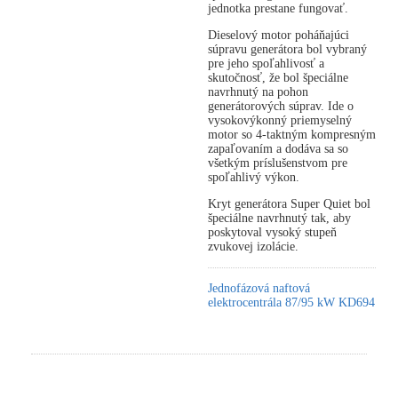
jednotka prestane fungovať.
Dieselový motor poháňajúci
súpravu generátora bol vybraný
pre jeho spoľahlivosť a
skutočnosť, že bol špeciálne
navrhnutý na pohon
generátorových súprav. Ide o
vysokovýkonný priemyselný
motor so 4-taktným kompresným
zapaľovaním a dodáva sa so
všetkým príslušenstvom pre
spoľahlivý výkon.
Kryt generátora Super Quiet bol
špeciálne navrhnutý tak, aby
poskytoval vysoký stupeň
zvukovej izolácie.
Jednofázová naftová
elektrocentrála 87/95 kW KD694