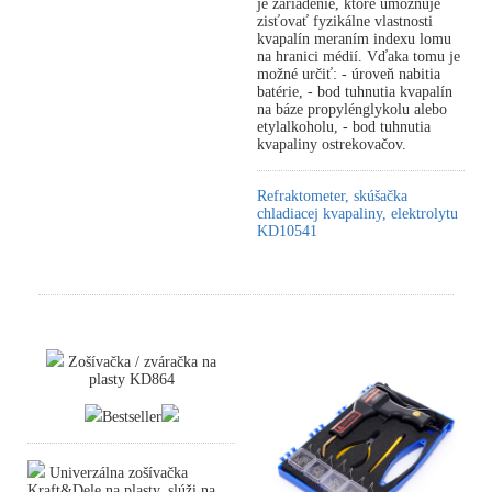
je zariadenie, ktoré umožňuje
zisťovať fyzikálne vlastnosti
kvapalín meraním indexu lomu
na hranici médií. Vďaka tomu je
možné určiť: - úroveň nabitia
batérie, - bod tuhnutia kvapalín
na báze propylénglykolu alebo
etylalkoholu, - bod tuhnutia
kvapaliny ostrekovačov.
Refraktometer, skúšačka
chladiacej kvapaliny, elektrolytu
KD10541
Zošívačka / zváračka na
plasty KD864
Bestseller
Univerzálna zošívačka
Kraft&Dele na plasty, slúži na