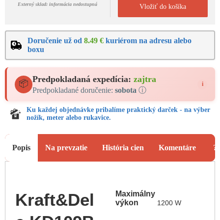
Externý sklad: informácia nedostupná
Vložiť do košíka
Doručenie už od
8.49 €
kuriérom na adresu alebo
boxu
Predpokladaná expedícia:
zajtra
📦
i
Predpokladané doručenie:
sobota
ⓘ
Ku každej objednávke pribalíme praktický darček - na výber
nožík, meter alebo rukavice.
Popis
Na prevzatie
História cien
Komentáre
?
Maximálny
Kraft&Del
výkon
1200 W