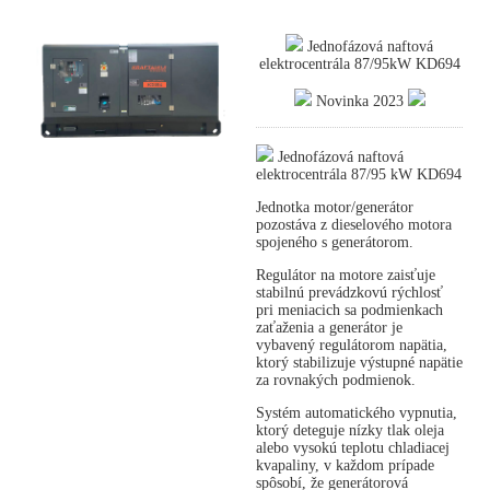
Jednofázová naftová
elektrocentrála 87/95kW KD694
Novinka 2023
Jednofázová naftová
elektrocentrála 87/95 kW KD694
Jednotka motor/generátor
pozostáva z dieselového motora
spojeného s generátorom.
Regulátor na motore zaisťuje
stabilnú prevádzkovú rýchlosť
pri meniacich sa podmienkach
zaťaženia a generátor je
vybavený regulátorom napätia,
ktorý stabilizuje výstupné napätie
za rovnakých podmienok.
Systém automatického vypnutia,
ktorý deteguje nízky tlak oleja
alebo vysokú teplotu chladiacej
kvapaliny, v každom prípade
spôsobí, že generátorová