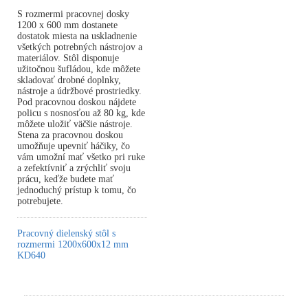
S rozmermi pracovnej dosky
1200 x 600 mm dostanete
dostatok miesta na uskladnenie
všetkých potrebných nástrojov a
materiálov. Stôl disponuje
užitočnou šufládou, kde môžete
skladovať drobné doplnky,
nástroje a údržbové prostriedky.
Pod pracovnou doskou nájdete
policu s nosnosťou až 80 kg, kde
môžete uložiť väčšie nástroje.
Stena za pracovnou doskou
umožňuje upevniť háčiky, čo
vám umožní mať všetko pri ruke
a zefektívniť a zrýchliť svoju
prácu, keďže budete mať
jednoduchý prístup k tomu, čo
potrebujete.
Pracovný dielenský stôl s
rozmermi 1200x600x12 mm
KD640