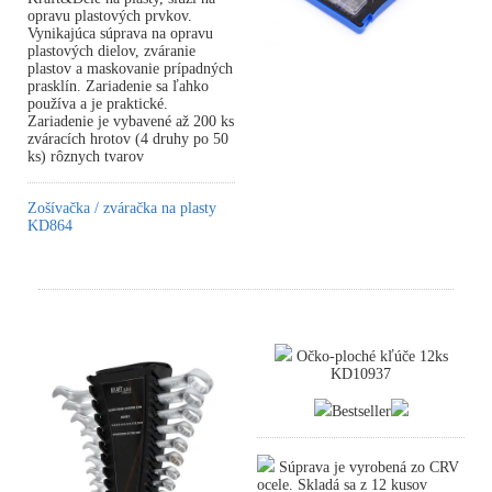
opravu plastových prvkov.
Vynikajúca súprava na opravu
plastových dielov, zváranie
plastov a maskovanie prípadných
prasklín. Zariadenie sa ľahko
používa a je praktické.
Zariadenie je vybavené až 200 ks
zváracích hrotov (4 druhy po 50
ks) rôznych tvarov
Zošívačka / zváračka na plasty
KD864
Očko-ploché kľúče 12ks
KD10937
Bestseller
Súprava je vyrobená zo CRV
ocele. Skladá sa z 12 kusov