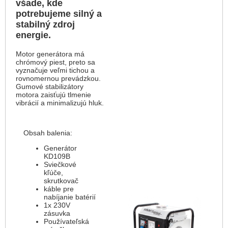
všade, kde
potrebujeme silný a
stabilný zdroj
energie.
Motor generátora má
chrómový piest, preto sa
vyznačuje veľmi tichou a
rovnomernou prevádzkou.
Gumové stabilizátory
motora zaisťujú tlmenie
vibrácií a minimalizujú hluk.
Obsah balenia:
Generátor
KD109B
Sviečkové
kľúče,
skrutkovač
káble pre
nabíjanie batérií
1x 230V
zásuvka
Používateľská