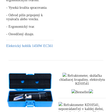
ergonomickým tvarom.
- Vysoká kvalita spracovania.
- Odvod pilín pripojený k
vysávaču alebo vrecku.
- Ergonomický tvar.
- Osvedčený dizajn.
Elektrický hoblík 1450W EC561
Refraktometer, skúšačka
chladiacej kvapaliny, elektrolytu
KD10541
Bestseller
Refraktometer KD10541,
nepostrádateľný v každej dielni,