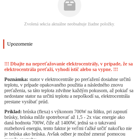
Zvolená sekcia aktuálne neobsahuje žiadne položky.
Upozornenie
!!! Dbajte na nepreťažovanie elektrocentrály, v prípade, že sa
elektrocentrála preťaží, vyhodí istič alebo sa vypne. !!!
Poznámka:
stator v elektrocentrále po preťažení dosiahne určitú
teplotu, v prípade opakovaného použitia a následného znovu
preťaženia, sa táto teplota zdvihne každým pokusom, až pokiaľ sa
nedostane stator na určitú teplotu a nepoškodí sa, elektrocentrála
prestane vyrábať prúd.
Príklad:
brúska (flexa) s výkonom 700W na štítku, pri zapnutí
brúsky, brúska môže spotrebovať až 1,5 - 2x viac energie ako
daná hodnota 700W, čiže až 1400W, jedná sa o takzvanú
rozbehovú energiu, tento faktor je veľmi ťažké určiť nakoľko nie
je brúska ako brúska. Avšak odber je možné zmerať pomocou