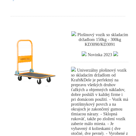
Plošinový vozík so skladacím
držadlom 150kg - 300kg
KD3090/KD3091
Novinka 2023
Univerzálny plošinový vozík
so skladacím držadlom od
Kraft&Dele je perfektný na
prepravu všetkých druhov
ťažkých a objemných nákladov,
dobre poslúži v každej firme i
pri domácom použití. - Vozík má
protišmykový povrch a na
okrajoch je zakončený gumou
tlmiacou nárazy. - Sklopná
rukoväť, takže po zložení vozík
zaberie málo miesta. - Je
vybavený 4 kolieskami ( dve
otočné, dve pevné). - Vyrobené z