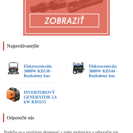
Najpredávanejšie
Elektrocentrála
Elektrocentrála
3000W KD138 -
3000W KD144 -
Rozbalený kus
Rozbalený kus
INVERTOROVÝ
GENERÁTOR 2,6
kW KD3155
Odporučte nás
Podeľte sa o pozitívnu skúsenosť z našej spolupráce a odporučte nás