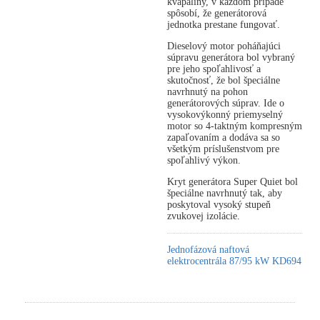
kvapaliny, v každom prípade
spôsobí, že generátorová
jednotka prestane fungovať.
Dieselový motor poháňajúci
súpravu generátora bol vybraný
pre jeho spoľahlivosť a
skutočnosť, že bol špeciálne
navrhnutý na pohon
generátorových súprav. Ide o
vysokovýkonný priemyselný
motor so 4-taktným kompresným
zapaľovaním a dodáva sa so
všetkým príslušenstvom pre
spoľahlivý výkon.
Kryt generátora Super Quiet bol
špeciálne navrhnutý tak, aby
poskytoval vysoký stupeň
zvukovej izolácie.
Jednofázová naftová
elektrocentrála 87/95 kW KD694