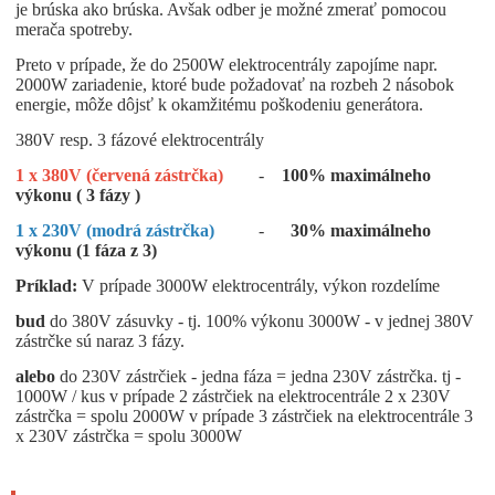
je brúska ako brúska. Avšak odber je možné zmerať pomocou
merača spotreby.
Preto v prípade, že do 2500W elektrocentrály zapojíme napr.
2000W zariadenie, ktoré bude požadovať na rozbeh 2 násobok
energie, môže dôjsť k okamžitému poškodeniu generátora.
380V resp. 3 fázové elektrocentrály
1 x 380V (červená zástrčka)
-
100% maximálneho
výkonu ( 3 fázy )
1 x 230V (modrá zástrčka)
-
30% maximálneho
výkonu (1 fáza z 3)
Príklad:
V prípade 3000W elektrocentrály, výkon rozdelíme
bud
do 380V zásuvky - tj. 100% výkonu 3000W - v jednej 380V
zástrčke sú naraz 3 fázy.
alebo
do 230V zástrčiek - jedna fáza = jedna 230V zástrčka. tj -
1000W / kus v prípade 2 zástrčiek na elektrocentrále 2 x 230V
zástrčka = spolu 2000W v prípade 3 zástrčiek na elektrocentrále 3
x 230V zástrčka = spolu 3000W