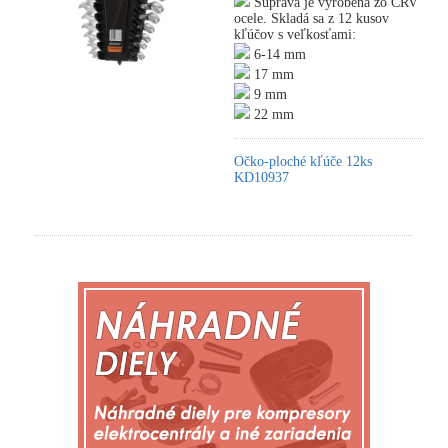
Súprava je vyrobená zo CRV
ocele. Skladá sa z 12 kusov
kľúčov s veľkosťami:
6-14 mm
17 mm
9 mm
22 mm
Očko-ploché kľúče 12ks
KD10937