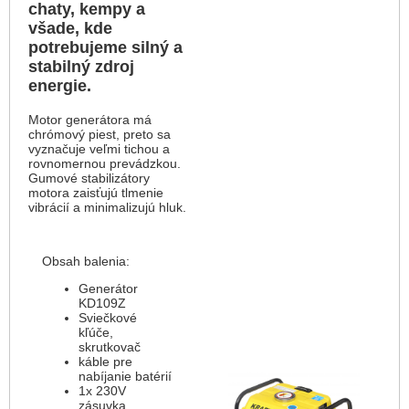
chaty, kempy a
všade, kde
potrebujeme silný a
stabilný zdroj
energie.
Motor generátora má
chrómový piest, preto sa
vyznačuje veľmi tichou a
rovnomernou prevádzkou.
Gumové stabilizátory
motora zaisťujú tlmenie
vibrácií a minimalizujú hluk.
Obsah balenia:
Generátor
KD109Z
Sviečkové
kľúče,
skrutkovač
káble pre
nabíjanie batérií
1x 230V
zásuvka