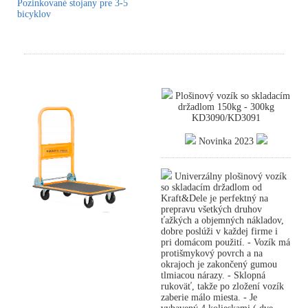
Pozinkované stojany pre 3-5
bicyklov
Plošinový vozík so skladacím
držadlom 150kg - 300kg
KD3090/KD3091
Novinka 2023
Univerzálny plošinový vozík
so skladacím držadlom od
Kraft&Dele je perfektný na
prepravu všetkých druhov
ťažkých a objemných nákladov,
dobre poslúži v každej firme i
pri domácom použití. - Vozík má
protišmykový povrch a na
okrajoch je zakončený gumou
tlmiacou nárazy. - Sklopná
rukoväť, takže po zložení vozík
zaberie málo miesta. - Je