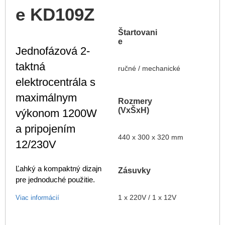
e KD109Z
Štartovani
e
Jednofázová 2-
taktná
ručné / mechanické
elektrocentrála s
maximálnym
Rozmery
(VxŠxH)
výkonom 1200W
a pripojením
440 x 300 x 320 mm
12/230V
Ľahký a kompaktný dizajn
Zásuvky
pre jednoduché použitie.
1 x 220V / 1 x 12V
Viac informácií