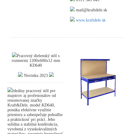
mail@kraftdele.sk
www.kraftdele.sk
Pracovný dielenský stôl s
rozmermi 1200x600x12 mm
KD640
Novinka 2023
Ideálny pracovný stôl pre
majstrov aj profesionálov od
renomovanej značky
Kraft&Dele, model KD640,
ponúka efektívne využitie
priestoru a zabezpečuje pohodlie
a praktickosť pri práci. Jeho
solídna a stabilná konštrukcia,
vyrobená z vysokokvalitných
materiálov, garantuje bezpečnosť