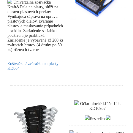
Univerzálna zošívačka
Kraft&Dele na plasty, slúži na
opravu plastových prvkov.
Vynikajúca súprava na opravu
plastových dielov, zváranie
plastov a maskovanie prípadných
prasklín. Zariadenie sa ľahko
používa a je praktické.
Zariadenie je vybavené až 200 ks
zváracích hrotov (4 druhy po 50
ks) rôznych tvarov
Zošívačka / zváračka na plasty
KD864
Očko-ploché kľúče 12ks
KD10937
Bestseller