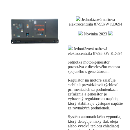
Jednofázová naftová
elektrocentrála 87/95kW KD694
Novinka 2023
Jednofázová naftová
elektrocentrála 87/95 kW KD694
Jednotka motor/generátor
pozostáva z dieselového motora
spojeného s generátorom.
Regulátor na motore zaisťuje
stabilnú prevádzkovú rýchlosť
pri meniacich sa podmienkach
zaťaženia a generátor je
vybavený regulátorom napätia,
ktorý stabilizuje výstupné napätie
za rovnakých podmienok.
Systém automatického vypnutia,
ktorý deteguje nízky tlak oleja
alebo vysokú teplotu chladiacej