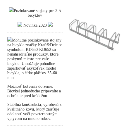
Pozinkované stojany pre 3-5
bicyklov
Novinka 2023
Mohutné pozinkované stojany
na bicykle značky Kraft&Dele so
symbolom KD650-KD652 sú
nenahraditeľné produkty, ktoré
poskytnú miesto pre vaše
bicykle. Umožňuje pohodlne
zaparkovať akýkoľvek model
bicykla, o šírke plášťov 35-60
mm.
Možnosť kotvenia do zeme.
Bicykel jednoducho pripevníte a
ochránite pred krádežou.
Stabilná konštrukcia, vyrobená z
kvalitného kovu, ktorý zaisťuje
odolnosť voči poveternostným
vplyvom na mnoho rokov.