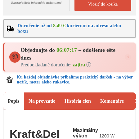
Externý sklad: informácia nedostupná
Vložiť do košíka
Doručenie už od
8.49 €
kuriérom na adresu alebo
boxu
Objednajte do
06:07:16
– odošleme ešte
📦
dnes
i
Predpokladané doručenie:
zajtra
ⓘ
Ku každej objednávke pribalíme praktický darček - na výber
nožík, meter alebo rukavice.
Popis
Na prevzatie
História cien
Komentáre
?
Maximálny
Kraft&Del
výkon
1200 W