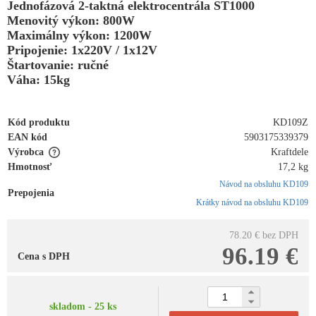
Jednofázová 2-taktná elektrocentrála ST1000
Menovitý výkon: 800W
Maximálny výkon: 1200W
Pripojenie: 1x220V / 1x12V
Štartovanie: ručné
Váha: 15kg
Kód produktu
KD109Z
EAN kód
5903175339379
Výrobca
Kraftdele
Hmotnosť
17,2 kg
Návod na obsluhu KD109
Prepojenia
Krátky návod na obsluhu KD109
78.20 €
bez DPH
96.19 €
Cena s DPH
skladom - 25 ks