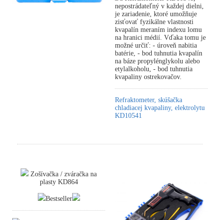
nepostrádateľný v každej dielni,
je zariadenie, ktoré umožňuje
zisťovať fyzikálne vlastnosti
kvapalín meraním indexu lomu
na hranici médií. Vďaka tomu je
možné určiť: - úroveň nabitia
batérie, - bod tuhnutia kvapalín
na báze propylénglykolu alebo
etylalkoholu, - bod tuhnutia
kvapaliny ostrekovačov.
Refraktometer, skúšačka
chladiacej kvapaliny, elektrolytu
KD10541
Zošívačka / zváračka na
plasty KD864
Bestseller