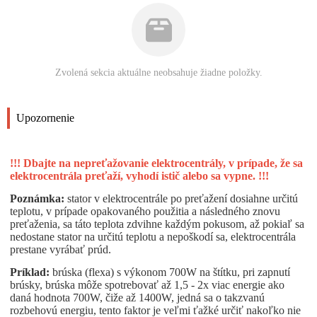
Zvolená sekcia aktuálne neobsahuje žiadne položky.
Upozornenie
!!! Dbajte na nepreťažovanie elektrocentrály, v prípade, že sa
elektrocentrála preťaží, vyhodí istič alebo sa vypne. !!!
Poznámka:
stator v elektrocentrále po preťažení dosiahne určitú
teplotu, v prípade opakovaného použitia a následného znovu
preťaženia, sa táto teplota zdvihne každým pokusom, až pokiaľ sa
nedostane stator na určitú teplotu a nepoškodí sa, elektrocentrála
prestane vyrábať prúd.
Príklad:
brúska (flexa) s výkonom 700W na štítku, pri zapnutí
brúsky, brúska môže spotrebovať až 1,5 - 2x viac energie ako
daná hodnota 700W, čiže až 1400W, jedná sa o takzvanú
rozbehovú energiu, tento faktor je veľmi ťažké určiť nakoľko nie