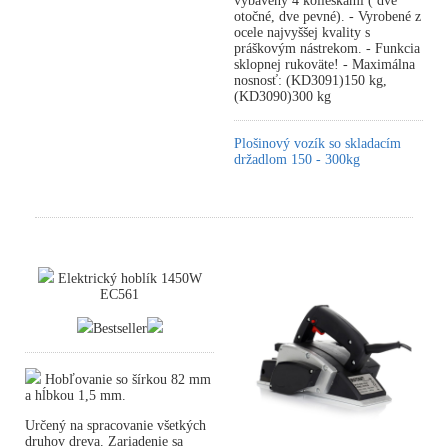
vybavený 4 kolieskami ( dve
otočné, dve pevné). - Vyrobené z
ocele najvyššej kvality s
práškovým nástrekom. - Funkcia
sklopnej rukoväte! - Maximálna
nosnosť: (KD3091)150 kg,
(KD3090)300 kg
Plošinový vozík so skladacím
držadlom 150 - 300kg
Elektrický hoblík 1450W
EC561
Bestseller
Hobľovanie so šírkou 82 mm
a hĺbkou 1,5 mm.
Určený na spracovanie všetkých
druhov dreva. Zariadenie sa