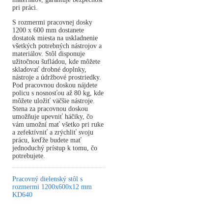
pri práci.
S rozmermi pracovnej dosky
1200 x 600 mm dostanete
dostatok miesta na uskladnenie
všetkých potrebných nástrojov a
materiálov. Stôl disponuje
užitočnou šufládou, kde môžete
skladovať drobné doplnky,
nástroje a údržbové prostriedky.
Pod pracovnou doskou nájdete
policu s nosnosťou až 80 kg, kde
môžete uložiť väčšie nástroje.
Stena za pracovnou doskou
umožňuje upevniť háčiky, čo
vám umožní mať všetko pri ruke
a zefektívniť a zrýchliť svoju
prácu, keďže budete mať
jednoduchý prístup k tomu, čo
potrebujete.
Pracovný dielenský stôl s
rozmermi 1200x600x12 mm
KD640