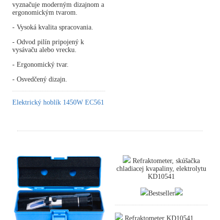
vyznačuje moderným dizajnom a
ergonomickým tvarom.
- Vysoká kvalita spracovania.
- Odvod pilín pripojený k
vysávaču alebo vrecku.
- Ergonomický tvar.
- Osvedčený dizajn.
Elektrický hoblík 1450W EC561
Refraktometer, skúšačka
chladiacej kvapaliny, elektrolytu
KD10541
Bestseller
Refraktometer KD10541,