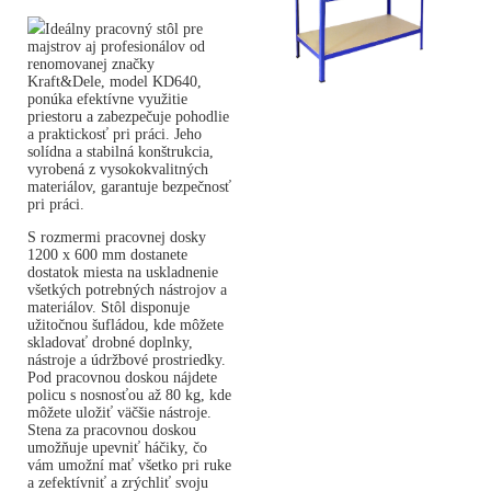
Ideálny pracovný stôl pre
majstrov aj profesionálov od
renomovanej značky
Kraft&Dele, model KD640,
ponúka efektívne využitie
priestoru a zabezpečuje pohodlie
a praktickosť pri práci. Jeho
solídna a stabilná konštrukcia,
vyrobená z vysokokvalitných
materiálov, garantuje bezpečnosť
pri práci.
S rozmermi pracovnej dosky
1200 x 600 mm dostanete
dostatok miesta na uskladnenie
všetkých potrebných nástrojov a
materiálov. Stôl disponuje
užitočnou šufládou, kde môžete
skladovať drobné doplnky,
nástroje a údržbové prostriedky.
Pod pracovnou doskou nájdete
policu s nosnosťou až 80 kg, kde
môžete uložiť väčšie nástroje.
Stena za pracovnou doskou
umožňuje upevniť háčiky, čo
vám umožní mať všetko pri ruke
a zefektívniť a zrýchliť svoju