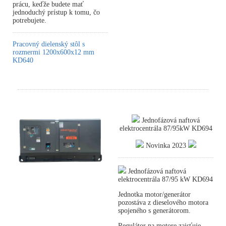
prácu, keďže budete mať
jednoduchý prístup k tomu, čo
potrebujete.
Pracovný dielenský stôl s
rozmermi 1200x600x12 mm
KD640
Jednofázová naftová
elektrocentrála 87/95kW KD694
Novinka 2023
Jednofázová naftová
elektrocentrála 87/95 kW KD694
Jednotka motor/generátor
pozostáva z dieselového motora
spojeného s generátorom.
Regulátor na motore zaisťuje