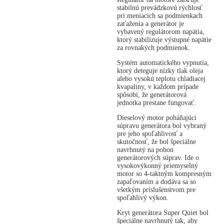
stabilnú prevádzkovú rýchlosť
pri meniacich sa podmienkach
zaťaženia a generátor je
vybavený regulátorom napätia,
ktorý stabilizuje výstupné napätie
za rovnakých podmienok.
Systém automatického vypnutia,
ktorý deteguje nízky tlak oleja
alebo vysokú teplotu chladiacej
kvapaliny, v každom prípade
spôsobí, že generátorová
jednotka prestane fungovať.
Dieselový motor poháňajúci
súpravu generátora bol vybraný
pre jeho spoľahlivosť a
skutočnosť, že bol špeciálne
navrhnutý na pohon
generátorových súprav. Ide o
vysokovýkonný priemyselný
motor so 4-taktným kompresným
zapaľovaním a dodáva sa so
všetkým príslušenstvom pre
spoľahlivý výkon.
Kryt generátora Super Quiet bol
špeciálne navrhnutý tak, aby