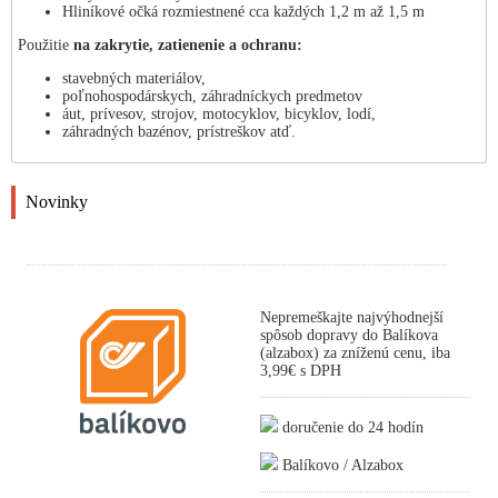
Hliníkové očká rozmiestnené cca každých 1,2 m až 1,5 m
Použitie
na zakrytie, zatienenie a ochranu:
stavebných materiálov,
poľnohospodárskych, záhradníckych predmetov
áut, prívesov, strojov, motocyklov, bicyklov, lodí,
záhradných bazénov, prístreškov atď.
Novinky
Nepremeškajte najvýhodnejší
spôsob dopravy do Balíkova
(alzabox) za zníženú cenu, iba
3,99€ s DPH
doručenie do 24 hodín
Balíkovo / Alzabox