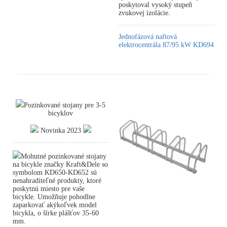
poskytoval vysoký stupeň
zvukovej izolácie.
Jednofázová naftová
elektrocentrála 87/95 kW KD694
Pozinkované stojany pre 3-5
bicyklov
Novinka 2023
Mohutné pozinkované stojany
na bicykle značky Kraft&Dele so
symbolom KD650-KD652 sú
nenahraditeľné produkty, ktoré
poskytnú miesto pre vaše
bicykle. Umožňuje pohodlne
zaparkovať akýkoľvek model
bicykla, o šírke plášťov 35-60
mm.