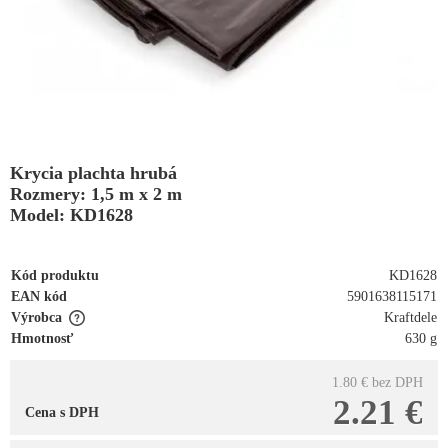
Krycia plachta hrubá
Rozmery: 1,5 m x 2 m
Model: KD1628
Kód produktu
KD1628
EAN kód
5901638115171
Výrobca
Kraftdele
Hmotnosť
630 g
1.80 €
bez DPH
2.21 €
Cena s DPH