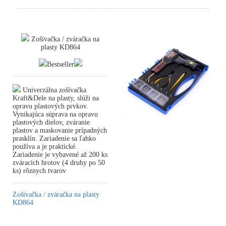
Zošívačka / zváračka na
plasty KD864
Bestseller
Univerzálna zošívačka
Kraft&Dele na plasty, slúži na
opravu plastových prvkov.
Vynikajúca súprava na opravu
plastových dielov, zváranie
plastov a maskovanie prípadných
prasklín. Zariadenie sa ľahko
používa a je praktické.
Zariadenie je vybavené až 200 ks
zváracích hrotov (4 druhy po 50
ks) rôznych tvarov
Zošívačka / zváračka na plasty
KD864