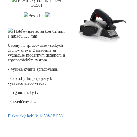
Elektrický hoblík 1450W
EC561
Bestseller
Hobľovanie so šírkou 82 mm
a hĺbkou 1,5 mm.
Určený na spracovanie všetkých
druhov dreva. Zariadenie sa
vyznačuje moderným dizajnom a
ergonomickým tvarom.
- Vysoká kvalita spracovania.
- Odvod pilín pripojený k
vysávaču alebo vrecku.
- Ergonomický tvar.
- Osvedčený dizajn.
Elektrický hoblík 1450W EC561