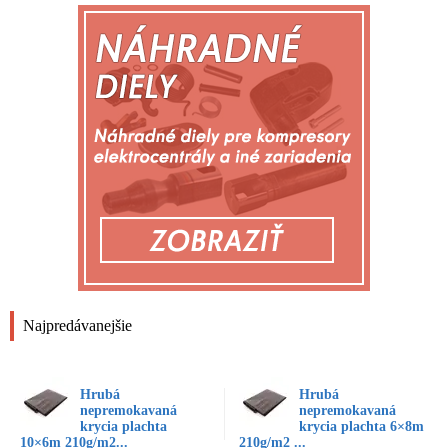
Najpredávanejšie
Hrubá
Hrubá
nepremokavaná
nepremokavaná
krycia plachta
krycia plachta 6×8m
10×6m 210g/m2...
210g/m2 ...