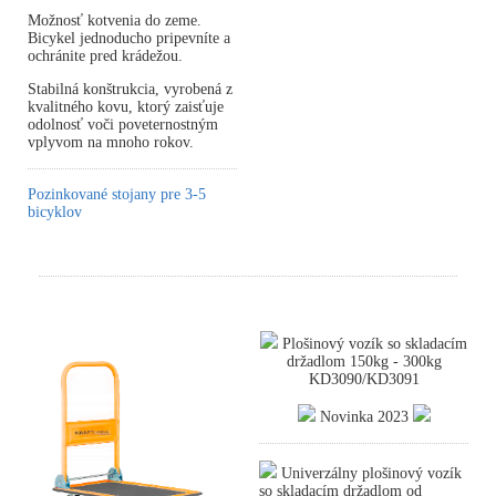
Možnosť kotvenia do zeme.
Bicykel jednoducho pripevníte a
ochránite pred krádežou.
Stabilná konštrukcia, vyrobená z
kvalitného kovu, ktorý zaisťuje
odolnosť voči poveternostným
vplyvom na mnoho rokov.
Pozinkované stojany pre 3-5
bicyklov
Plošinový vozík so skladacím
držadlom 150kg - 300kg
KD3090/KD3091
Novinka 2023
Univerzálny plošinový vozík
so skladacím držadlom od