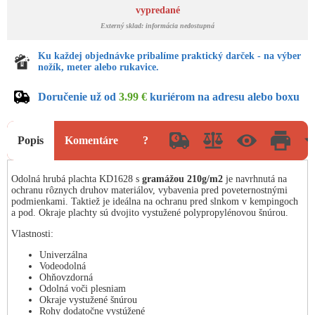
vypredané
Externý sklad: informácia nedostupná
Ku každej objednávke pribalíme praktický darček - na výber
nožík, meter alebo rukavice.
Doručenie už od
3.99 €
kuriérom na adresu alebo boxu
Popis
Komentáre
?
Odolná hrubá plachta KD1628 s
gramážou 210g/m2
je navrhnutá na
ochranu rôznych druhov materiálov, vybavenia pred poveternostnými
podmienkami. Taktiež je ideálna na ochranu pred slnkom v kempingoch
a pod. Okraje plachty sú dvojito vystužené polypropylénovou šnúrou.
Vlastnosti:
Univerzálna
Vodeodolná
Ohňovzdorná
Odolná voči plesniam
Okraje vystužené šnúrou
Rohy dodatočne vystúžené