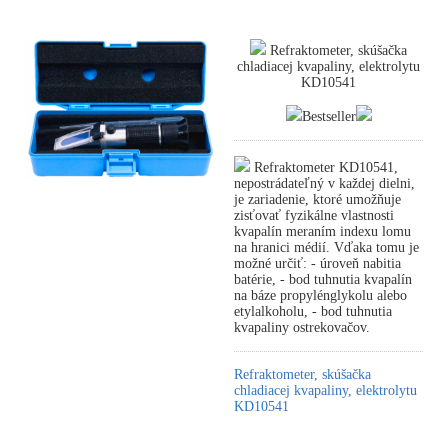
Refraktometer, skúšačka
chladiacej kvapaliny, elektrolytu
KD10541
Bestseller
Refraktometer KD10541,
nepostrádateľný v každej dielni,
je zariadenie, ktoré umožňuje
zisťovať fyzikálne vlastnosti
kvapalín meraním indexu lomu
na hranici médií. Vďaka tomu je
možné určiť: - úroveň nabitia
batérie, - bod tuhnutia kvapalín
na báze propylénglykolu alebo
etylalkoholu, - bod tuhnutia
kvapaliny ostrekovačov.
Refraktometer, skúšačka
chladiacej kvapaliny, elektrolytu
KD10541