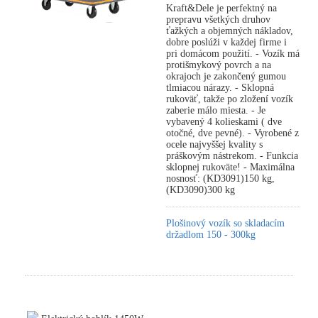
Kraft&Dele je perfektný na
prepravu všetkých druhov
ťažkých a objemných nákladov,
dobre poslúži v každej firme i
pri domácom použití. - Vozík má
protišmykový povrch a na
okrajoch je zakončený gumou
tlmiacou nárazy. - Sklopná
rukoväť, takže po zložení vozík
zaberie málo miesta. - Je
vybavený 4 kolieskami ( dve
otočné, dve pevné). - Vyrobené z
ocele najvyššej kvality s
práškovým nástrekom. - Funkcia
sklopnej rukoväte! - Maximálna
nosnosť: (KD3091)150 kg,
(KD3090)300 kg
Plošinový vozík so skladacím
držadlom 150 - 300kg