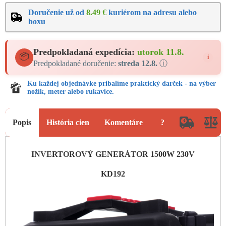
Doručenie už od
8.49 €
kuriérom na adresu alebo
boxu
Predpokladaná expedícia:
utorok 11.8.
📦
i
Predpokladané doručenie:
streda 12.8.
ⓘ
Ku každej objednávke pribalíme praktický darček - na výber
nožík, meter alebo rukavice.
Popis
História cien
Komentáre
?
INVERTOROVÝ GENERÁTOR 1500W 230V
KD192