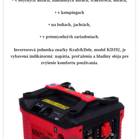
• v obytných autách, nákladných autách, traktoroch, autách,
• v kempingoch
• na lodiach, jachtách,
• v priemyselných zariadeniach.
Invertorová jednotka značky Kraft&Dele, model KD192, je
vybavená indikátormi: napätia, preťaženia a hladiny oleja pre
zvýšenie komfortu používania.