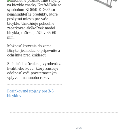
Mohutné pozinkované stojany
na bicykle značky Kraft&Dele so
symbolom KD650-KD652 sú
nenahraditeľné produkty, ktoré
poskytnú miesto pre vaše
bicykle. Umožňuje pohodlne
zaparkovať akýkoľvek model
bicykla, o šírke plášťov 35-60
mm.
Možnosť kotvenia do zeme.
Bicykel jednoducho pripevníte a
ochránite pred krádežou.
Stabilná konštrukcia, vyrobená z
kvalitného kovu, ktorý zaisťuje
odolnosť voči poveternostným
vplyvom na mnoho rokov.
Pozinkované stojany pre 3-5
bicyklov