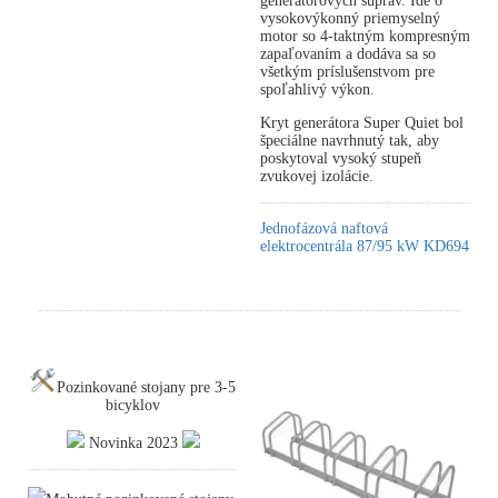
generátorových súprav. Ide o
vysokovýkonný priemyselný
motor so 4-taktným kompresným
zapaľovaním a dodáva sa so
všetkým príslušenstvom pre
spoľahlivý výkon.
Kryt generátora Super Quiet bol
špeciálne navrhnutý tak, aby
poskytoval vysoký stupeň
zvukovej izolácie.
Jednofázová naftová
elektrocentrála 87/95 kW KD694
Pozinkované stojany pre 3-5
bicyklov
Novinka 2023