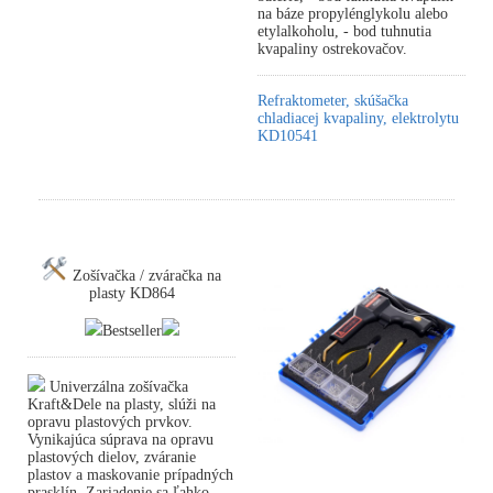
na báze propylénglykolu alebo
etylalkoholu, - bod tuhnutia
kvapaliny ostrekovačov.
Refraktometer, skúšačka
chladiacej kvapaliny, elektrolytu
KD10541
Zošívačka / zváračka na
plasty KD864
Bestseller
Univerzálna zošívačka
Kraft&Dele na plasty, slúži na
opravu plastových prvkov.
Vynikajúca súprava na opravu
plastových dielov, zváranie
plastov a maskovanie prípadných
prasklín. Zariadenie sa ľahko