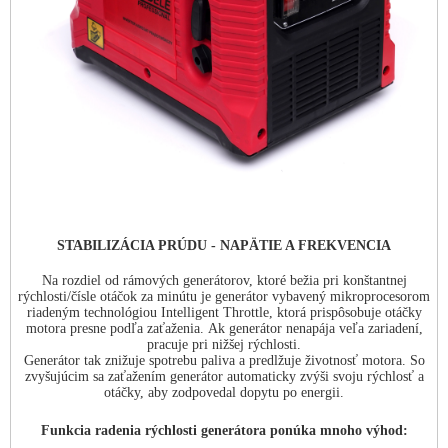
STABILIZÁCIA PRÚDU - NAPÄTIE A FREKVENCIA
Na rozdiel od rámových generátorov, ktoré bežia pri konštantnej
rýchlosti/čísle
otáčok za minútu je generátor
vybavený
mikroprocesorom
riadeným technológiou Intelligent Throttle, ktorá prispôsobuje otáčky
motora presne podľa zaťaženia. Ak generátor nenapája veľa zariadení,
pracuje pri nižšej rýchlosti.
Generátor tak znižuje spotrebu paliva a predlžuje životnosť
motora. So
zvyšujúcim sa zaťažením generátor automaticky zvýši svoju rýchlosť a
otáčky, aby zodpovedal dopytu po energii.
Funkcia radenia rýchlosti generátora ponúka mnoho výhod: