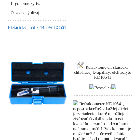
- Ergonomický tvar.
- Osvedčený dizajn.
Elektrický hoblík 1450W EC561
Refraktometer, skúšačka
chladiacej kvapaliny, elektrolytu
KD10541
Bestseller
Refraktometer KD10541,
nepostrádateľný v každej dielni,
je zariadenie, ktoré umožňuje
zisťovať fyzikálne vlastnosti
kvapalín meraním indexu lomu
na hranici médií. Vďaka tomu je
možné určiť: - úroveň nabitia
batérie, - bod tuhnutia kvapalín