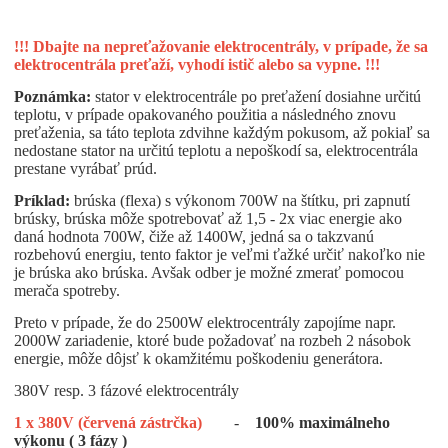
!!! Dbajte na nepreťažovanie elektrocentrály, v prípade, že sa
elektrocentrála preťaží, vyhodí istič alebo sa vypne. !!!
Poznámka:
stator v elektrocentrále po preťažení dosiahne určitú
teplotu, v prípade opakovaného použitia a následného znovu
preťaženia, sa táto teplota zdvihne každým pokusom, až pokiaľ sa
nedostane stator na určitú teplotu a nepoškodí sa, elektrocentrála
prestane vyrábať prúd.
Príklad:
brúska (flexa) s výkonom 700W na štítku, pri zapnutí
brúsky, brúska môže spotrebovať až 1,5 - 2x viac energie ako
daná hodnota 700W, čiže až 1400W, jedná sa o takzvanú
rozbehovú energiu, tento faktor je veľmi ťažké určiť nakoľko nie
je brúska ako brúska. Avšak odber je možné zmerať pomocou
merača spotreby.
Preto v prípade, že do 2500W elektrocentrály zapojíme napr.
2000W zariadenie, ktoré bude požadovať na rozbeh 2 násobok
energie, môže dôjsť k okamžitému poškodeniu generátora.
380V resp. 3 fázové elektrocentrály
1 x 380V (červená zástrčka)
-
100% maximálneho
výkonu ( 3 fázy )