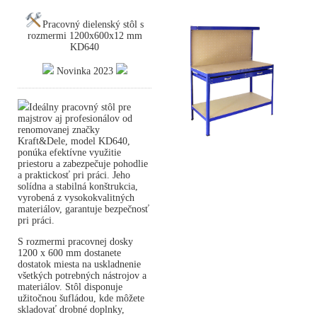
Pracovný dielenský stôl s
rozmermi 1200x600x12 mm
KD640
Novinka 2023
Ideálny pracovný stôl pre
majstrov aj profesionálov od
renomovanej značky
Kraft&Dele, model KD640,
ponúka efektívne využitie
priestoru a zabezpečuje pohodlie
a praktickosť pri práci. Jeho
solídna a stabilná konštrukcia,
vyrobená z vysokokvalitných
materiálov, garantuje bezpečnosť
pri práci.
S rozmermi pracovnej dosky
1200 x 600 mm dostanete
dostatok miesta na uskladnenie
všetkých potrebných nástrojov a
materiálov. Stôl disponuje
užitočnou šufládou, kde môžete
skladovať drobné doplnky,