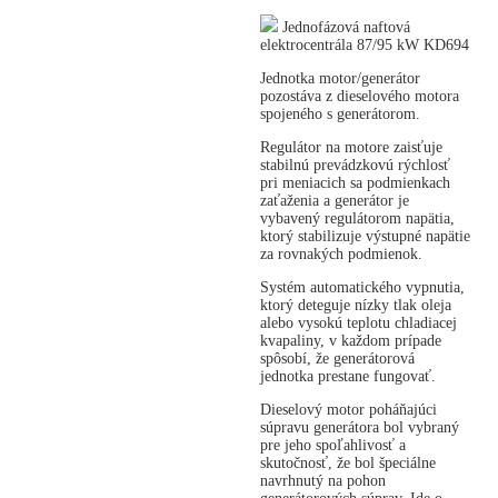
Jednofázová naftová
elektrocentrála 87/95 kW KD694
Jednotka motor/generátor
pozostáva z dieselového motora
spojeného s generátorom.
Regulátor na motore zaisťuje
stabilnú prevádzkovú rýchlosť
pri meniacich sa podmienkach
zaťaženia a generátor je
vybavený regulátorom napätia,
ktorý stabilizuje výstupné napätie
za rovnakých podmienok.
Systém automatického vypnutia,
ktorý deteguje nízky tlak oleja
alebo vysokú teplotu chladiacej
kvapaliny, v každom prípade
spôsobí, že generátorová
jednotka prestane fungovať.
Dieselový motor poháňajúci
súpravu generátora bol vybraný
pre jeho spoľahlivosť a
skutočnosť, že bol špeciálne
navrhnutý na pohon