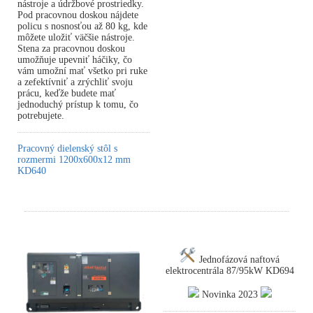
nástroje a údržbové prostriedky.
Pod pracovnou doskou nájdete
policu s nosnosťou až 80 kg, kde
môžete uložiť väčšie nástroje.
Stena za pracovnou doskou
umožňuje upevniť háčiky, čo
vám umožní mať všetko pri ruke
a zefektívniť a zrýchliť svoju
prácu, keďže budete mať
jednoduchý prístup k tomu, čo
potrebujete.
Pracovný dielenský stôl s
rozmermi 1200x600x12 mm
KD640
Jednofázová naftová
elektrocentrála 87/95kW KD694
Novinka 2023