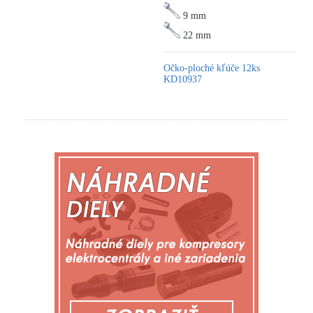
9 mm
22 mm
Očko-ploché kľúče 12ks
KD10937