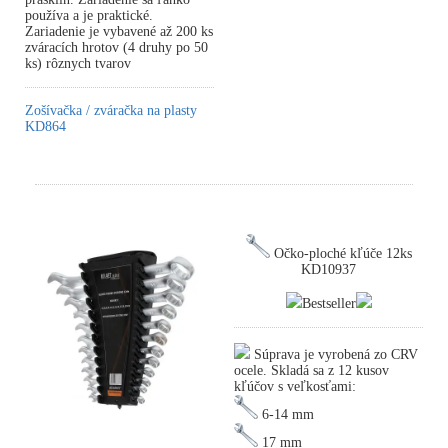
používa a je praktické.
Zariadenie je vybavené až 200 ks
zváracích hrotov (4 druhy po 50
ks) rôznych tvarov
Zošívačka / zváračka na plasty
KD864
Očko-ploché kľúče 12ks
KD10937
Bestseller
Súprava je vyrobená zo CRV
ocele. Skladá sa z 12 kusov
kľúčov s veľkosťami:
6-14 mm
17 mm