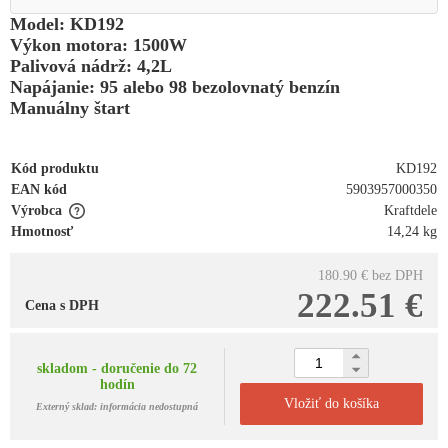
Model: KD192
Výkon motora: 1500W
Palivová nádrž: 4,2L
Napájanie: 95 alebo 98 bezolovnatý benzín
Manuálny štart
Kód produktu
KD192
EAN kód
5903957000350
Výrobca
Kraftdele
Hmotnosť
14,24 kg
180.90 €
bez DPH
222.51 €
Cena s DPH
skladom - doručenie do 72
hodín
Vložiť do košíka
Externý sklad: informácia nedostupná