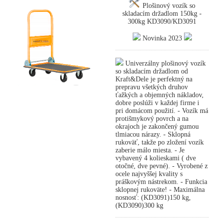
Plošinový vozík so
skladacím držadlom 150kg -
300kg KD3090/KD3091
Novinka 2023
Univerzálny plošinový vozík
so skladacím držadlom od
Kraft&Dele je perfektný na
prepravu všetkých druhov
ťažkých a objemných nákladov,
dobre poslúži v každej firme i
pri domácom použití. - Vozík má
protišmykový povrch a na
okrajoch je zakončený gumou
tlmiacou nárazy. - Sklopná
rukoväť, takže po zložení vozík
zaberie málo miesta. - Je
vybavený 4 kolieskami ( dve
otočné, dve pevné). - Vyrobené z
ocele najvyššej kvality s
práškovým nástrekom. - Funkcia
sklopnej rukoväte! - Maximálna
nosnosť: (KD3091)150 kg,
(KD3090)300 kg