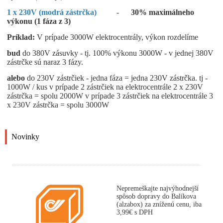
1 x 230V (modrá zástrčka)
-
30% maximálneho
výkonu (1 fáza z 3)
Príklad:
V prípade 3000W elektrocentrály, výkon rozdelíme
bud
do 380V zásuvky - tj. 100% výkonu 3000W - v jednej 380V
zástrčke sú naraz 3 fázy.
alebo
do 230V zástrčiek - jedna fáza = jedna 230V zástrčka. tj -
1000W / kus v prípade 2 zástrčiek na elektrocentrále 2 x 230V
zástrčka = spolu 2000W v prípade 3 zástrčiek na elektrocentrále 3
x 230V zástrčka = spolu 3000W
Novinky
Nepremeškajte najvýhodnejší
spôsob dopravy do Balíkova
(alzabox) za zníženú cenu, iba
3,99€ s DPH