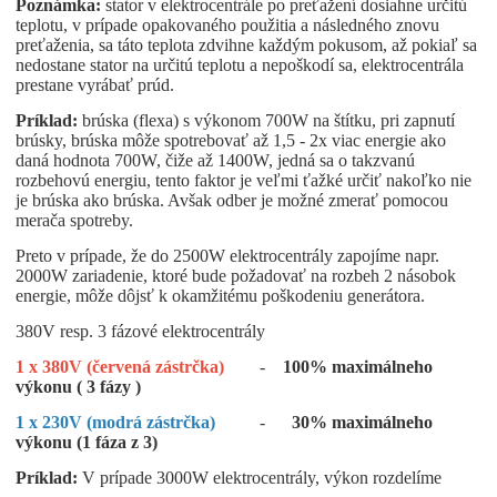
Poznámka:
stator v elektrocentrále po preťažení dosiahne určitú
teplotu, v prípade opakovaného použitia a následného znovu
preťaženia, sa táto teplota zdvihne každým pokusom, až pokiaľ sa
nedostane stator na určitú teplotu a nepoškodí sa, elektrocentrála
prestane vyrábať prúd.
Príklad:
brúska (flexa) s výkonom 700W na štítku, pri zapnutí
brúsky, brúska môže spotrebovať až 1,5 - 2x viac energie ako
daná hodnota 700W, čiže až 1400W, jedná sa o takzvanú
rozbehovú energiu, tento faktor je veľmi ťažké určiť nakoľko nie
je brúska ako brúska. Avšak odber je možné zmerať pomocou
merača spotreby.
Preto v prípade, že do 2500W elektrocentrály zapojíme napr.
2000W zariadenie, ktoré bude požadovať na rozbeh 2 násobok
energie, môže dôjsť k okamžitému poškodeniu generátora.
380V resp. 3 fázové elektrocentrály
1 x 380V (červená zástrčka)
-
100% maximálneho
výkonu ( 3 fázy )
1 x 230V (modrá zástrčka)
-
30% maximálneho
výkonu (1 fáza z 3)
Príklad:
V prípade 3000W elektrocentrály, výkon rozdelíme