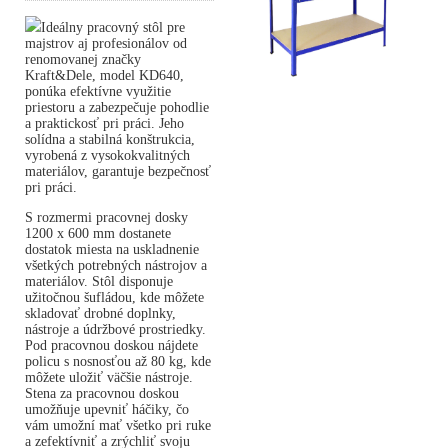
Ideálny pracovný stôl pre
majstrov aj profesionálov od
renomovanej značky
Kraft&Dele, model KD640,
ponúka efektívne využitie
priestoru a zabezpečuje pohodlie
a praktickosť pri práci. Jeho
solídna a stabilná konštrukcia,
vyrobená z vysokokvalitných
materiálov, garantuje bezpečnosť
pri práci.
S rozmermi pracovnej dosky
1200 x 600 mm dostanete
dostatok miesta na uskladnenie
všetkých potrebných nástrojov a
materiálov. Stôl disponuje
užitočnou šufládou, kde môžete
skladovať drobné doplnky,
nástroje a údržbové prostriedky.
Pod pracovnou doskou nájdete
policu s nosnosťou až 80 kg, kde
môžete uložiť väčšie nástroje.
Stena za pracovnou doskou
umožňuje upevniť háčiky, čo
vám umožní mať všetko pri ruke
a zefektívniť a zrýchliť svoju