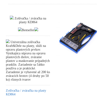
Zošívačka / zváračka na
plasty KD864
Bestseller
Univerzálna zošívačka
Kraft&Dele na plasty, slúži na
opravu plastových prvkov.
Vynikajúca súprava na opravu
plastových dielov, zváranie
plastov a maskovanie prípadných
prasklín. Zariadenie sa ľahko
používa a je praktické.
Zariadenie je vybavené až 200 ks
zváracích hrotov (4 druhy po 50
ks) rôznych tvarov
Zošívačka / zváračka na plasty
KD864