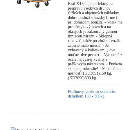
Kraft&Dele je perfektný na
prepravu všetkých druhov
ťažkých a objemných nákladov,
dobre poslúži v každej firme i
pri domácom použití. - Vozík má
protišmykový povrch a na
okrajoch je zakončený gumou
tlmiacou nárazy. - Sklopná
rukoväť, takže po zložení vozík
zaberie málo miesta. - Je
vybavený 4 kolieskami ( dve
otočné, dve pevné). - Vyrobené z
ocele najvyššej kvality s
práškovým nástrekom. - Funkcia
sklopnej rukoväte! - Maximálna
nosnosť: (KD3091)150 kg,
(KD3090)300 kg
Plošinový vozík so skladacím
držadlom 150 - 300kg