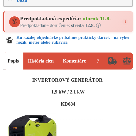
boxu
Predpokladaná expedícia:
utorok 11.8.
📦
i
Predpokladané doručenie:
streda 12.8.
ⓘ
Ku každej objednávke pribalíme praktický darček - na výber
nožík, meter alebo rukavice.
Popis
História cien
Komentáre
?
INVERTOROVÝ GENERÁTOR
1,9 kW / 2,1 kW
KD684