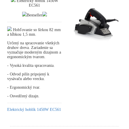
Elektrický hoblík 1450W
EC561
Bestseller
Hobľovanie so šírkou 82 mm
a hĺbkou 1,5 mm.
Určený na spracovanie všetkých
druhov dreva. Zariadenie sa
vyznačuje moderným dizajnom a
ergonomickým tvarom.
- Vysoká kvalita spracovania.
- Odvod pilín pripojený k
vysávaču alebo vrecku.
- Ergonomický tvar.
- Osvedčený dizajn.
Elektrický hoblík 1450W EC561