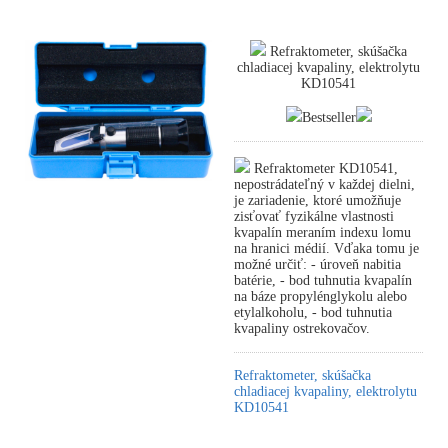
Refraktometer, skúšačka
chladiacej kvapaliny, elektrolytu
KD10541
Bestseller
Refraktometer KD10541,
nepostrádateľný v každej dielni,
je zariadenie, ktoré umožňuje
zisťovať fyzikálne vlastnosti
kvapalín meraním indexu lomu
na hranici médií. Vďaka tomu je
možné určiť: - úroveň nabitia
batérie, - bod tuhnutia kvapalín
na báze propylénglykolu alebo
etylalkoholu, - bod tuhnutia
kvapaliny ostrekovačov.
Refraktometer, skúšačka
chladiacej kvapaliny, elektrolytu
KD10541