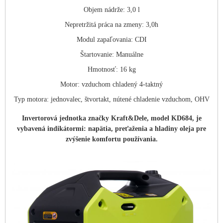
Objem nádrže: 3,0 l
Nepretržitá práca na zmeny: 3,0h
Modul zapaľovania: CDI
Štartovanie: Manuálne
Hmotnosť: 16 kg
Motor: vzduchom chladený 4-taktný
Typ motora: jednovalec, štvortakt, nútené chladenie vzduchom, OHV
Invertorová jednotka značky Kraft&Dele, model KD684, je
vybavená indikátormi: napätia, preťaženia a hladiny oleja pre
zvýšenie komfortu používania.