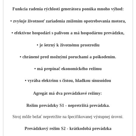
Funkcia radenia rýchlosti generátora ponúka mnoho výhod:
• zvyšuje životnosť zariadenia znížením opotrebovania motora,
• efektívne hospodári s palivom a má hospodárnu prevádzku,
• je šetrný k životnému prostrediu
• chránené pred možnými poruchami a poškodením.
• má prepínač ekonomického režimu
• vyrába elektrinu s čistou, hladkou sínusoidou
Agregát má dva prevádzkové režimy:
Režim prevádzky S1 - nepretržitá prevádzka.
Stroj môže bežať nepretržite na špecifikovanej výstupnej úrovni.
Prevádzkový režim S2 - krátkodobá prevádzka