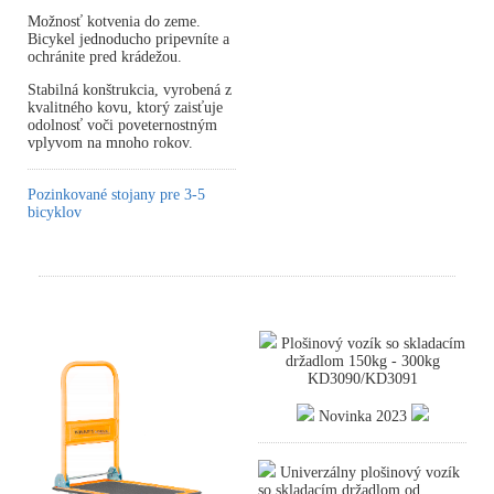
Možnosť kotvenia do zeme.
Bicykel jednoducho pripevníte a
ochránite pred krádežou.
Stabilná konštrukcia, vyrobená z
kvalitného kovu, ktorý zaisťuje
odolnosť voči poveternostným
vplyvom na mnoho rokov.
Pozinkované stojany pre 3-5
bicyklov
Plošinový vozík so skladacím
držadlom 150kg - 300kg
KD3090/KD3091
Novinka 2023
Univerzálny plošinový vozík
so skladacím držadlom od