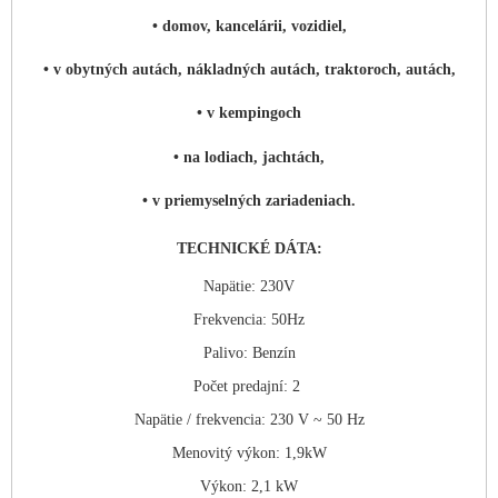
• domov, kancelárii, vozidiel,
• v obytných autách, nákladných autách, traktoroch, autách,
• v kempingoch
• na lodiach, jachtách,
• v priemyselných zariadeniach.
TECHNICKÉ DÁTA:
Napätie: 230V
Frekvencia: 50Hz
Palivo: Benzín
Počet predajní: 2
Napätie / frekvencia: 230 V ~ 50 Hz
Menovitý výkon: 1,9kW
Výkon: 2,1 kW