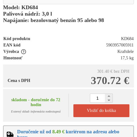
Model: KD684
Palivová nádrž: 3,0 l
Napájanie: bezolovnatý benzín 95 alebo 98
Kód produktu
KD684
EAN kód
5903957005911
Výrobca
Kraftdele
Hmotnosť
17,5 kg
301.40 €
bez DPH
370.72 €
Cena s DPH
skladom - doručenie do 72
hodín
Vložiť do košíka
Externý sklad: informácia nedostupná
Doručenie už od
8.49 €
kuriérom na adresu alebo