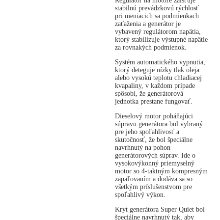
Regulátor na motore zaisťuje
stabilnú prevádzkovú rýchlosť
pri meniacich sa podmienkach
zaťaženia a generátor je
vybavený regulátorom napätia,
ktorý stabilizuje výstupné napätie
za rovnakých podmienok.
Systém automatického vypnutia,
ktorý deteguje nízky tlak oleja
alebo vysokú teplotu chladiacej
kvapaliny, v každom prípade
spôsobí, že generátorová
jednotka prestane fungovať.
Dieselový motor poháňajúci
súpravu generátora bol vybraný
pre jeho spoľahlivosť a
skutočnosť, že bol špeciálne
navrhnutý na pohon
generátorových súprav. Ide o
vysokovýkonný priemyselný
motor so 4-taktným kompresným
zapaľovaním a dodáva sa so
všetkým príslušenstvom pre
spoľahlivý výkon.
Kryt generátora Super Quiet bol
špeciálne navrhnutý tak, aby