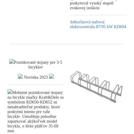
poskytoval vysoký stupeň
zvukovej izolácie.
Jednofázová naftová
elektrocentrála 87/95 kW KD694
Pozinkované stojany pre 3-5
bicyklov
Novinka 2023
Mohutné pozinkované stojany
na bicykle značky Kraft&Dele so
symbolom KD650-KD652 sú
nenahraditeľné produkty, ktoré
poskytnú miesto pre vaše
bicykle. Umožňuje pohodlne
zaparkovať akýkoľvek model
bicykla, o šírke plášťov 35-60
mm.