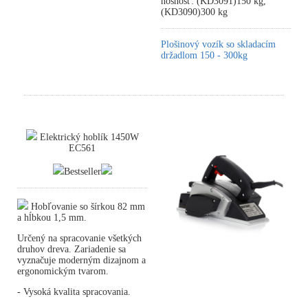
nosnosť: (KD3091)150 kg,
(KD3090)300 kg
Plošinový vozík so skladacím
držadlom 150 - 300kg
Elektrický hoblík 1450W
EC561
Bestseller
Hobľovanie so šírkou 82 mm
a hĺbkou 1,5 mm.
Určený na spracovanie všetkých
druhov dreva. Zariadenie sa
vyznačuje moderným dizajnom a
ergonomickým tvarom.
- Vysoká kvalita spracovania.