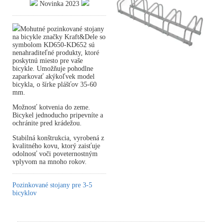
Novinka 2023
Mohutné pozinkované stojany
na bicykle značky Kraft&Dele so
symbolom KD650-KD652 sú
nenahraditeľné produkty, ktoré
poskytnú miesto pre vaše
bicykle. Umožňuje pohodlne
zaparkovať akýkoľvek model
bicykla, o šírke plášťov 35-60
mm.
Možnosť kotvenia do zeme.
Bicykel jednoducho pripevníte a
ochránite pred krádežou.
Stabilná konštrukcia, vyrobená z
kvalitného kovu, ktorý zaisťuje
odolnosť voči poveternostným
vplyvom na mnoho rokov.
Pozinkované stojany pre 3-5
bicyklov