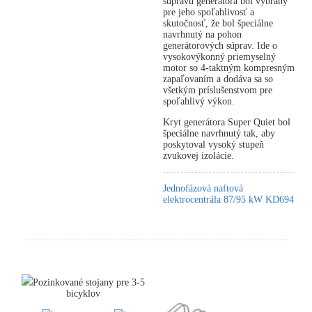
súpravu generátora bol vybraný
pre jeho spoľahlivosť a
skutočnosť, že bol špeciálne
navrhnutý na pohon
generátorových súprav. Ide o
vysokovýkonný priemyselný
motor so 4-taktným kompresným
zapaľovaním a dodáva sa so
všetkým príslušenstvom pre
spoľahlivý výkon.
Kryt generátora Super Quiet bol
špeciálne navrhnutý tak, aby
poskytoval vysoký stupeň
zvukovej izolácie.
Jednofázová naftová
elektrocentrála 87/95 kW KD694
Pozinkované stojany pre 3-5
bicyklov