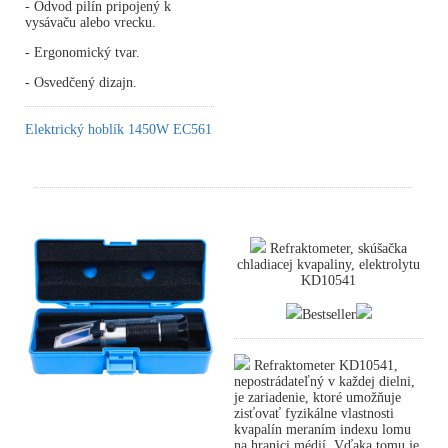
- Odvod pilín pripojený k
vysávaču alebo vrecku.
- Ergonomický tvar.
- Osvedčený dizajn.
Elektrický hoblík 1450W EC561
Refraktometer, skúšačka
chladiacej kvapaliny, elektrolytu
KD10541
Bestseller
Refraktometer KD10541,
nepostrádateľný v každej dielni,
je zariadenie, ktoré umožňuje
zisťovať fyzikálne vlastnosti
kvapalín meraním indexu lomu
na hranici médií. Vďaka tomu je