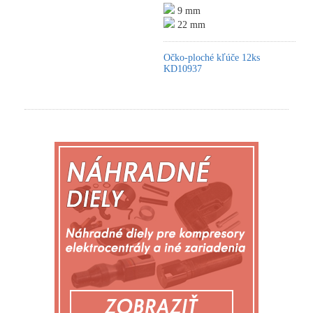
9 mm
22 mm
Očko-ploché kľúče 12ks
KD10937