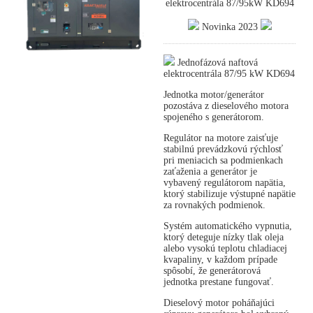
elektrocentrála 87/95kW KD694
Novinka 2023
Jednofázová naftová
elektrocentrála 87/95 kW KD694
Jednotka motor/generátor
pozostáva z dieselového motora
spojeného s generátorom.
Regulátor na motore zaisťuje
stabilnú prevádzkovú rýchlosť
pri meniacich sa podmienkach
zaťaženia a generátor je
vybavený regulátorom napätia,
ktorý stabilizuje výstupné napätie
za rovnakých podmienok.
Systém automatického vypnutia,
ktorý deteguje nízky tlak oleja
alebo vysokú teplotu chladiacej
kvapaliny, v každom prípade
spôsobí, že generátorová
jednotka prestane fungovať.
Dieselový motor poháňajúci