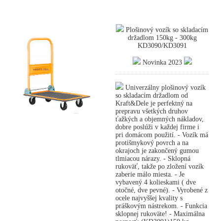
Plošinový vozík so skladacím
držadlom 150kg - 300kg
KD3090/KD3091
Novinka 2023
Univerzálny plošinový vozík
so skladacím držadlom od
Kraft&Dele je perfektný na
prepravu všetkých druhov
ťažkých a objemných nákladov,
dobre poslúži v každej firme i
pri domácom použití. - Vozík má
protišmykový povrch a na
okrajoch je zakončený gumou
tlmiacou nárazy. - Sklopná
rukoväť, takže po zložení vozík
zaberie málo miesta. - Je
vybavený 4 kolieskami ( dve
otočné, dve pevné). - Vyrobené z
ocele najvyššej kvality s
práškovým nástrekom. - Funkcia
sklopnej rukoväte! - Maximálna