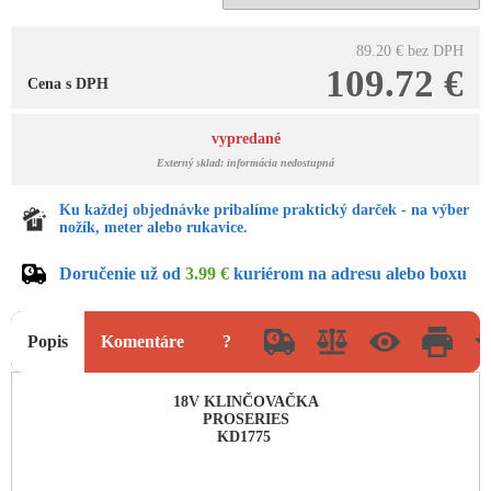
89.20 €
bez DPH
109.72 €
Cena s DPH
vypredané
Externý sklad: informácia nedostupná
Ku každej objednávke pribalíme praktický darček - na výber
nožík, meter alebo rukavice.
Doručenie už od
3.99 €
kuriérom na adresu alebo boxu
Popis
Komentáre
?
18V KLINČOVAČKA
PROSERIES
KD1775