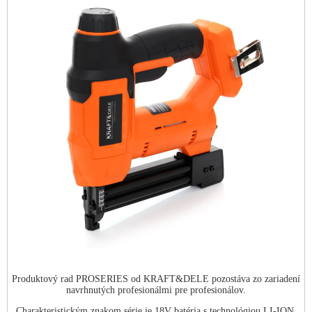
Produktový rad PROSERIES od KRAFT&DELE pozostáva zo zariadení
navrhnutých profesionálmi pre profesionálov.
Charakteristickým znakom série je 18V batéria s technológiou LI-ION,