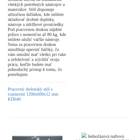
všetkých potrebných nástrojov a
materiálov. Stôl disponuje
užitočnou šufládou, kde môžete
skladovať drobné doplnky,
nástroje a údržbové prostriedky.
Pod pracovnou doskou nájdete
policu s nosnosťou až 80 kg, kde
môžete uložiť väčšie nástroje.
Stena za pracovnou doskou
umožňuje upevniť háčiky, čo
vám umožní mať všetko pri ruke
a zefektívniť a zrýchliť svoju
prácu, keďže budete mať
jednoduchý prístup k tomu, čo
potrebujete.
Pracovný dielenský stôl s
rozmermi 1200x600x12 mm
KD640
Jednofázová naftová