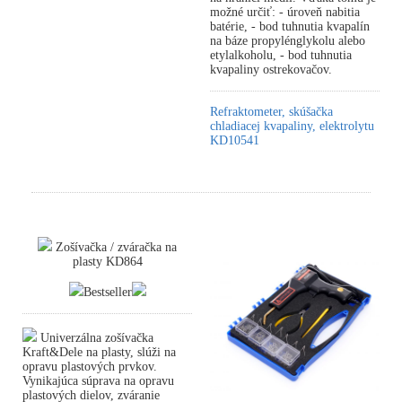
možné určiť: - úroveň nabitia
batérie, - bod tuhnutia kvapalín
na báze propylénglykolu alebo
etylalkoholu, - bod tuhnutia
kvapaliny ostrekovačov.
Refraktometer, skúšačka
chladiacej kvapaliny, elektrolytu
KD10541
Zošívačka / zváračka na
plasty KD864
Bestseller
Univerzálna zošívačka
Kraft&Dele na plasty, slúži na
opravu plastových prvkov.
Vynikajúca súprava na opravu
plastových dielov, zváranie