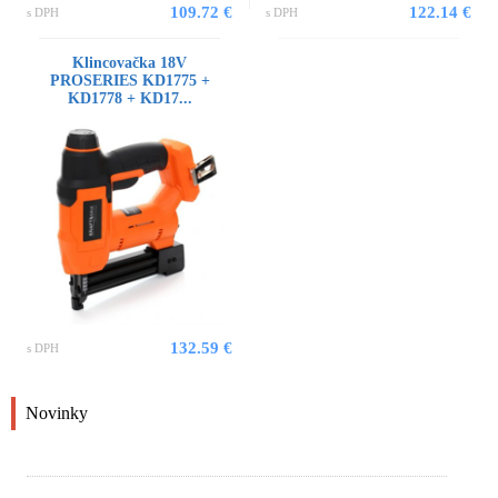
109.72 €
122.14 €
s DPH
s DPH
Klincovačka 18V
PROSERIES KD1775 +
KD1778 + KD17...
132.59 €
s DPH
Novinky