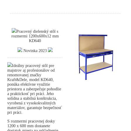
Pracovný dielenský stôl s
rozmermi 1200x600x12 mm
KD640
Novinka 2023
Ideálny pracovný stôl pre
majstrov aj profesionálov od
renomovanej značky
Kraft&Dele, model KD640,
ponúka efektívne využitie
priestoru a zabezpečuje pohodlie
a praktickosť pri práci. Jeho
solídna a stabilná konštrukcia,
vyrobená z vysokokvalitných
materiálov, garantuje bezpečnosť
pri práci.
S rozmermi pracovnej dosky
1200 x 600 mm dostanete
dostatok miesta na uskladnenie