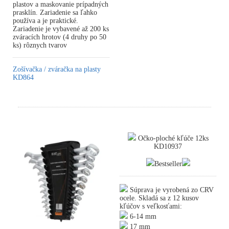
plastov a maskovanie prípadných
prasklín. Zariadenie sa ľahko
používa a je praktické.
Zariadenie je vybavené až 200 ks
zváracích hrotov (4 druhy po 50
ks) rôznych tvarov
Zošívačka / zváračka na plasty
KD864
Očko-ploché kľúče 12ks
KD10937
Bestseller
Súprava je vyrobená zo CRV
ocele. Skladá sa z 12 kusov
kľúčov s veľkosťami:
6-14 mm
17 mm