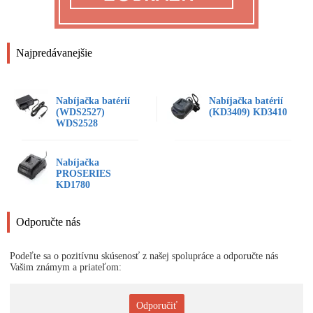
Najpredávanejšie
Nabíjačka batérií
Nabíjačka batérií
(WDS2527)
(KD3409) KD3410
WDS2528
Nabíjačka
PROSERIES
KD1780
Odporučte nás
Podeľte sa o pozitívnu skúsenosť z našej spolupráce a odporučte nás
Vašim známym a priateľom:
Odporučiť