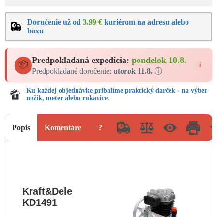
Doručenie už od
3.99 €
kuriérom na adresu alebo
boxu
Predpokladaná expedícia:
pondelok 10.8.
📦
i
Predpokladané doručenie:
utorok 11.8.
ⓘ
Ku každej objednávke pribalíme praktický darček - na výber
nožík, meter alebo rukavice.
Popis
Komentáre
?
Kraft&Dele
KD1491