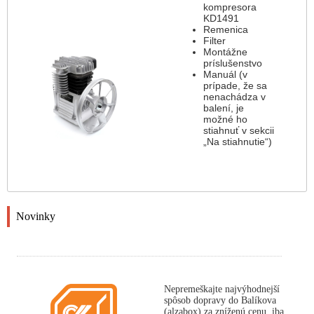
kompresora
KD1491
Remenica
Filter
Montážne
príslušenstvo
Manuál (v
prípade, že sa
nenachádza v
balení, je
možné ho
stiahnuť v sekcii
„Na stiahnutie“)
Novinky
Nepremeškajte najvýhodnejší
spôsob dopravy do Balíkova
(alzabox) za zníženú cenu, iba