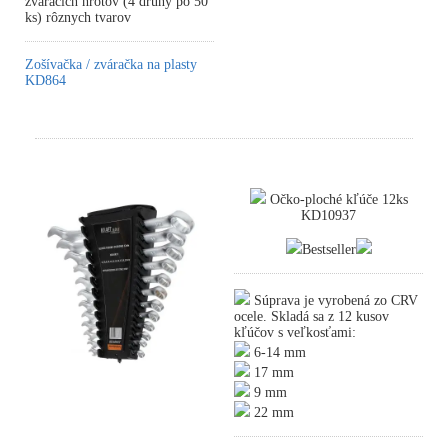
zváracích hrotov (4 druhy po 50
ks) rôznych tvarov
Zošívačka / zváračka na plasty
KD864
Očko-ploché kľúče 12ks
KD10937
Bestseller
Súprava je vyrobená zo CRV
ocele. Skladá sa z 12 kusov
kľúčov s veľkosťami:
6-14 mm
17 mm
9 mm
22 mm