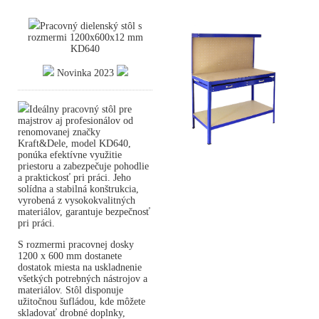
Pracovný dielenský stôl s
rozmermi 1200x600x12 mm
KD640
Novinka 2023
Ideálny pracovný stôl pre
majstrov aj profesionálov od
renomovanej značky
Kraft&Dele, model KD640,
ponúka efektívne využitie
priestoru a zabezpečuje pohodlie
a praktickosť pri práci. Jeho
solídna a stabilná konštrukcia,
vyrobená z vysokokvalitných
materiálov, garantuje bezpečnosť
pri práci.
S rozmermi pracovnej dosky
1200 x 600 mm dostanete
dostatok miesta na uskladnenie
všetkých potrebných nástrojov a
materiálov. Stôl disponuje
užitočnou šufládou, kde môžete
skladovať drobné doplnky,