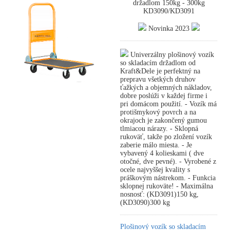
držadlom 150kg - 300kg
KD3090/KD3091
Novinka 2023
Univerzálny plošinový vozík
so skladacím držadlom od
Kraft&Dele je perfektný na
prepravu všetkých druhov
ťažkých a objemných nákladov,
dobre poslúži v každej firme i
pri domácom použití. - Vozík má
protišmykový povrch a na
okrajoch je zakončený gumou
tlmiacou nárazy. - Sklopná
rukoväť, takže po zložení vozík
zaberie málo miesta. - Je
vybavený 4 kolieskami ( dve
otočné, dve pevné). - Vyrobené z
ocele najvyššej kvality s
práškovým nástrekom. - Funkcia
sklopnej rukoväte! - Maximálna
nosnosť: (KD3091)150 kg,
(KD3090)300 kg
Plošinový vozík so skladacím