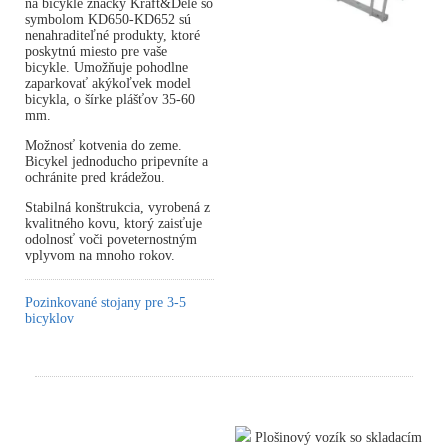
na bicykle značky Kraft&Dele so
symbolom KD650-KD652 sú
nenahraditeľné produkty, ktoré
poskytnú miesto pre vaše
bicykle. Umožňuje pohodlne
zaparkovať akýkoľvek model
bicykla, o šírke plášťov 35-60
mm.
Možnosť kotvenia do zeme.
Bicykel jednoducho pripevníte a
ochránite pred krádežou.
Stabilná konštrukcia, vyrobená z
kvalitného kovu, ktorý zaisťuje
odolnosť voči poveternostným
vplyvom na mnoho rokov.
Pozinkované stojany pre 3-5
bicyklov
Plošinový vozík so skladacím