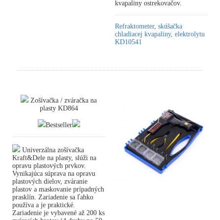
kvapaliny ostrekovačov.
Refraktometer, skúšačka
chladiacej kvapaliny, elektrolytu
KD10541
Zošívačka / zváračka na
plasty KD864
Bestseller
Univerzálna zošívačka
Kraft&Dele na plasty, slúži na
opravu plastových prvkov.
Vynikajúca súprava na opravu
plastových dielov, zváranie
plastov a maskovanie prípadných
prasklín. Zariadenie sa ľahko
používa a je praktické.
Zariadenie je vybavené až 200 ks