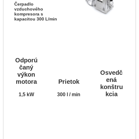
Čerpadlo
vzduchového
kompresora s
kapacitou 300 L/min
Odporú
čaný
Osvedč
výkon
ená
motora
Prietok
konštru
kcia
1,5 kW
300 l / min