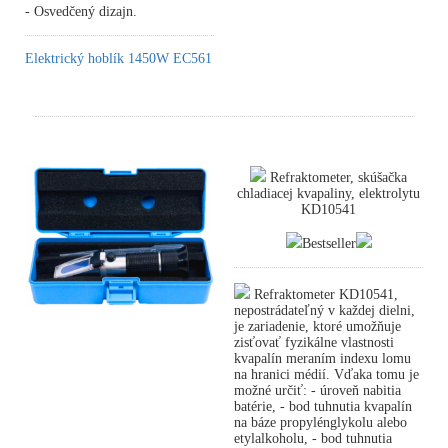
- Osvedčený dizajn.
Elektrický hoblík 1450W EC561
Refraktometer, skúšačka
chladiacej kvapaliny, elektrolytu
KD10541
Bestseller
Refraktometer KD10541,
nepostrádateľný v každej dielni,
je zariadenie, ktoré umožňuje
zisťovať fyzikálne vlastnosti
kvapalín meraním indexu lomu
na hranici médií. Vďaka tomu je
možné určiť: - úroveň nabitia
batérie, - bod tuhnutia kvapalín
na báze propylénglykolu alebo
etylalkoholu, - bod tuhnutia