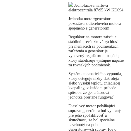
Jednofázová naftová
elektrocentrála 87/95 kW KD694
Jednotka motor/generátor
pozostáva z dieselového motora
spojeného s generátorom.
Regulátor na motore zaisťuje
stabilnú prevádzkovú rýchlosť
pri meniacich sa podmienkach
zaťaženia a generátor je
vybavený regulátorom napätia,
ktorý stabilizuje výstupné napätie
za rovnakých podmienok.
Systém automatického vypnutia,
ktorý deteguje nízky tlak oleja
alebo vysokú teplotu chladiacej
kvapaliny, v každom prípade
spôsobí, že generátorová
jednotka prestane fungovať.
Dieselový motor poháňajúci
súpravu generátora bol vybraný
pre jeho spoľahlivosť a
skutočnosť, že bol špeciálne
navrhnutý na pohon
generátorových súprav. Ide o