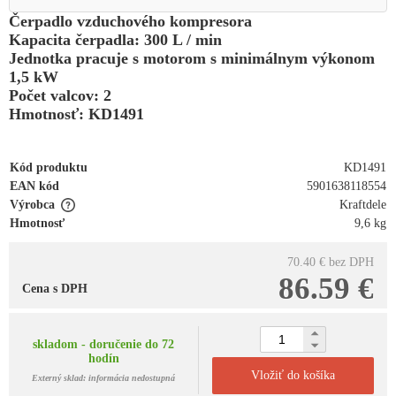
Čerpadlo vzduchového kompresora
Kapacita čerpadla: 300 L / min
Jednotka pracuje s motorom s minimálnym výkonom
1,5 kW
Počet valcov: 2
Hmotnosť: KD1491
Kód produktu
KD1491
EAN kód
5901638118554
Výrobca
Kraftdele
Hmotnosť
9,6 kg
70.40 €
bez DPH
86.59 €
Cena s DPH
skladom - doručenie do 72
hodín
Vložiť do košíka
Externý sklad: informácia nedostupná