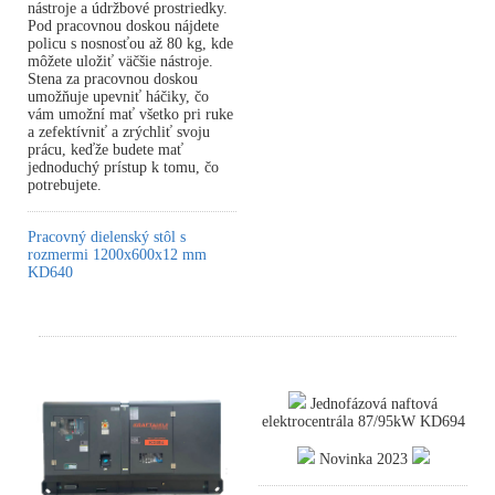
nástroje a údržbové prostriedky.
Pod pracovnou doskou nájdete
policu s nosnosťou až 80 kg, kde
môžete uložiť väčšie nástroje.
Stena za pracovnou doskou
umožňuje upevniť háčiky, čo
vám umožní mať všetko pri ruke
a zefektívniť a zrýchliť svoju
prácu, keďže budete mať
jednoduchý prístup k tomu, čo
potrebujete.
Pracovný dielenský stôl s
rozmermi 1200x600x12 mm
KD640
Jednofázová naftová
elektrocentrála 87/95kW KD694
Novinka 2023