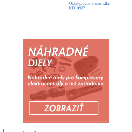
Očko-ploché kľúče 12ks
KD10937