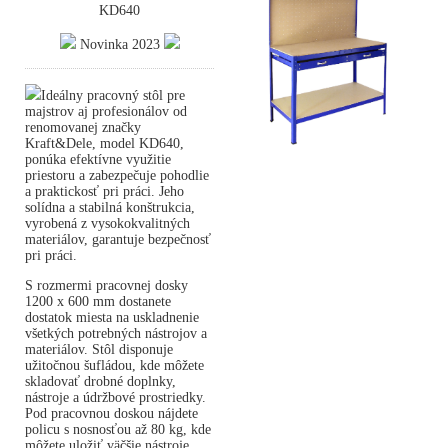
KD640
Novinka 2023
Ideálny pracovný stôl pre
majstrov aj profesionálov od
renomovanej značky
Kraft&Dele, model KD640,
ponúka efektívne využitie
priestoru a zabezpečuje pohodlie
a praktickosť pri práci. Jeho
solídna a stabilná konštrukcia,
vyrobená z vysokokvalitných
materiálov, garantuje bezpečnosť
pri práci.
S rozmermi pracovnej dosky
1200 x 600 mm dostanete
dostatok miesta na uskladnenie
všetkých potrebných nástrojov a
materiálov. Stôl disponuje
užitočnou šufládou, kde môžete
skladovať drobné doplnky,
nástroje a údržbové prostriedky.
Pod pracovnou doskou nájdete
policu s nosnosťou až 80 kg, kde
môžete uložiť väčšie nástroje.