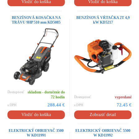
Vložiť do košíka
Vložiť do košíka
BENZÍNOVÁ KOSAČKA NA
BENZÍNOVÁ VŔTAČKA 2T 4,9
TRÁVU 9HP 510 mm KD5085
kW KD5217
Dostupnosť
skladom - doručenie do
72 hodín
Dostupnosť
vypredané
288.44 €
72.45 €
s DPH
s DPH
Vložiť do košíka
Zobraziť detail
ELEKTRICKÝ OHRIEVAČ 3500
ELEKTRICKÝ OHRIEVAČ 5500
W KD11991
W KD11992