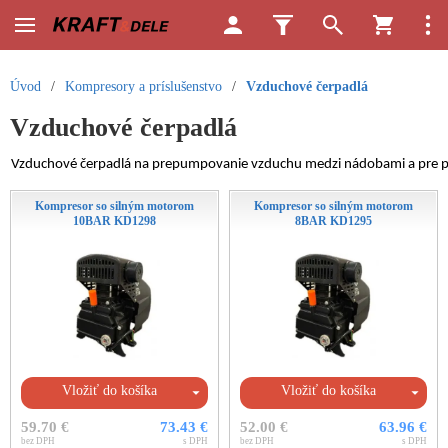
Úvod
/
Kompresory a príslušenstvo
/
Vzduchové čerpadlá
Vzduchové čerpadlá
Vzduchové čerpadlá na prepumpovanie vzduchu medzi nádobami a pre pne
Kompresor so silným motorom
Kompresor so silným motorom
10BAR KD1298
8BAR KD1295
Vložiť do košíka
Vložiť do košíka
59.70 €
73.43 €
52.00 €
63.96 €
bez DPH
s DPH
bez DPH
s DPH