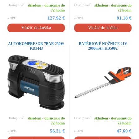
Dostupnosť
skladom - doručenie do
Dostupnosť
skladom - doručenie do
72 hodín
72 hodín
127.92 €
81.18 €
s DPH
s DPH
Vložiť do košíka
Vložiť do košíka
AUTOKOMPRESOR 7BAR 250W
BATÉRIOVÉ NOŽNICE 21V
KD3443
2000mAh KD5092
Dostupnosť
skladom - doručenie do
Dostupnosť
skladom - doručenie do
72 hodín
72 hodín
56.21 €
47.60 €
s DPH
s DPH