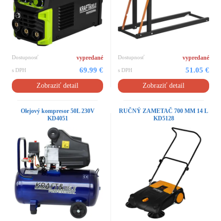
Dostupnosť
vypredané
Dostupnosť
vypredané
69.99 €
51.05 €
s DPH
s DPH
Zobraziť detail
Zobraziť detail
Olejový kompresor 50L 230V
RUČNÝ ZAMETAČ 700 MM 14 L
KD4051
KD5128