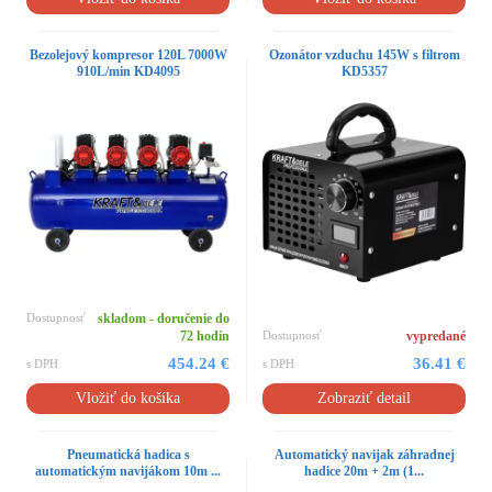
Bezolejový kompresor 120L 7000W
Ozonátor vzduchu 145W s filtrom
910L/min KD4095
KD5357
Dostupnosť
skladom - doručenie do
72 hodín
Dostupnosť
vypredané
454.24 €
36.41 €
s DPH
s DPH
Vložiť do košíka
Zobraziť detail
Pneumatická hadica s
Automatický navijak záhradnej
automatickým navijákom 10m ...
hadice 20m + 2m (1...