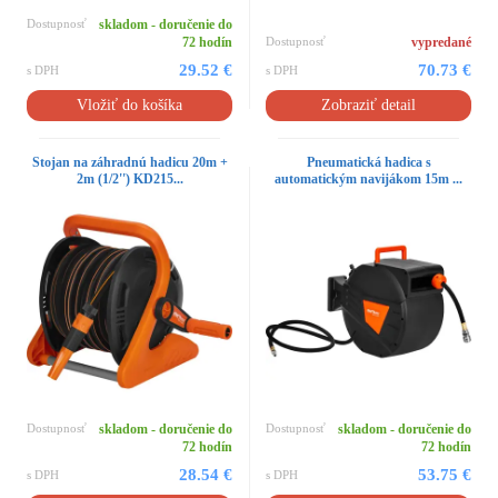
Dostupnosť
skladom - doručenie do
72 hodín
Dostupnosť
vypredané
29.52 €
70.73 €
s DPH
s DPH
Vložiť do košíka
Zobraziť detail
Stojan na záhradnú hadicu 20m +
Pneumatická hadica s
2m (1/2'') KD215...
automatickým navijákom 15m ...
Dostupnosť
skladom - doručenie do
Dostupnosť
skladom - doručenie do
72 hodín
72 hodín
28.54 €
53.75 €
s DPH
s DPH