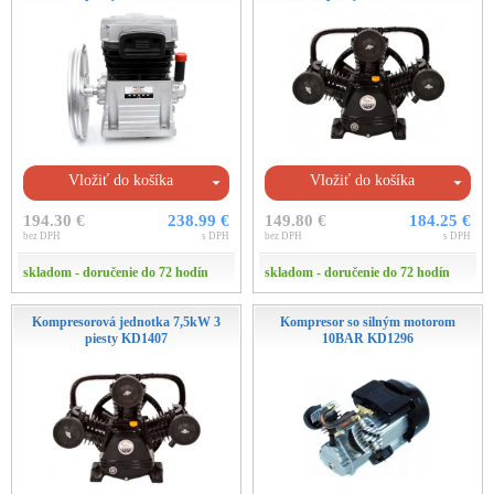
Vložiť do košíka
Vložiť do košíka
194.30 €
238.99 €
149.80 €
184.25 €
bez DPH
s DPH
bez DPH
s DPH
skladom - doručenie do 72 hodín
skladom - doručenie do 72 hodín
Kompresorová jednotka 7,5kW 3
Kompresor so silným motorom
piesty KD1407
10BAR KD1296