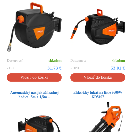
Dostupnosť
skladom
Dostupnosť
skladom
31.73 €
53.01 €
s DPH
s DPH
Vložiť do košíka
Vložiť do košíka
Automatický navijak záhradnej
Elektrický fúkač na lístie 3600W
hadice 15m + 1,5m ...
KD5197