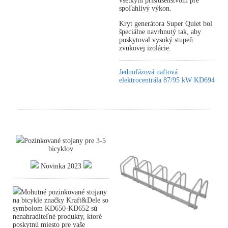
všetkým príslušenstvom pre
spoľahlivý výkon.
Kryt generátora Super Quiet bol
špeciálne navrhnutý tak, aby
poskytoval vysoký stupeň
zvukovej izolácie.
Jednofázová naftová
elektrocentrála 87/95 kW KD694
Pozinkované stojany pre 3-5
bicyklov
Novinka 2023
Mohutné pozinkované stojany
na bicykle značky Kraft&Dele so
symbolom KD650-KD652 sú
nenahraditeľné produkty, ktoré
poskytnú miesto pre vaše