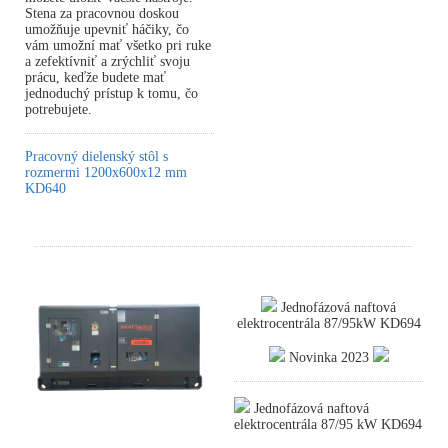
Stena za pracovnou doskou
umožňuje upevniť háčiky, čo
vám umožní mať všetko pri ruke
a zefektívniť a zrýchliť svoju
prácu, keďže budete mať
jednoduchý prístup k tomu, čo
potrebujete.
Pracovný dielenský stôl s
rozmermi 1200x600x12 mm
KD640
Jednofázová naftová
elektrocentrála 87/95kW KD694
Novinka 2023
Jednofázová naftová
elektrocentrála 87/95 kW KD694