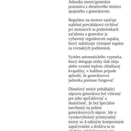
Jednotka motor/generátor
pozostáva z dieselového motora
spojeného s generátorom.
Regulátor na motore zaisťuje
stabilnú prevádzkovú rýchlosť
pri meniacich sa podmienkach
zaťaženia a generátor je
vybavený regulátorom napätia,
ktorý stabilizuje výstupné napätie
za rovnakých podmienok.
Systém automatického vypnutia,
ktorý deteguje nízky tlak oleja
alebo vysokú teplotu chladiacej
kvapaliny, v každom prípade
spôsobí, že generátorová
jednotka prestane fungovať.
Dieselový motor poháňajúci
súpravu generátora bol vybraný
pre jeho spoľahlivosť a
skutočnosť, že bol špeciálne
navrhnutý na pohon
generátorových súprav. Ide o
vysokovýkonný priemyselný
motor so 4-taktným kompresným
zapaľovaním a dodáva sa so