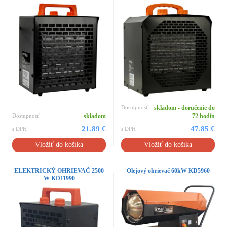
Dostupnosť
skladom - doručenie do
Dostupnosť
skladom
72 hodín
21.89 €
47.85 €
s DPH
s DPH
Vložiť do košíka
Vložiť do košíka
ELEKTRICKÝ OHRIEVAČ 2500
Olejový ohrievač 60kW KD5960
W KD11990