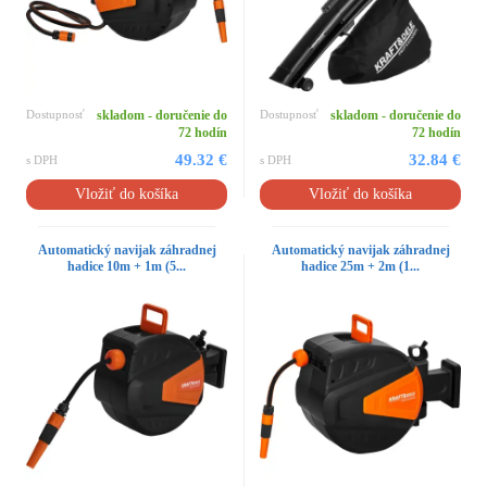
Dostupnosť
skladom - doručenie do
Dostupnosť
skladom - doručenie do
72 hodín
72 hodín
49.32 €
32.84 €
s DPH
s DPH
Vložiť do košíka
Vložiť do košíka
Automatický navijak záhradnej
Automatický navijak záhradnej
hadice 10m + 1m (5...
hadice 25m + 2m (1...