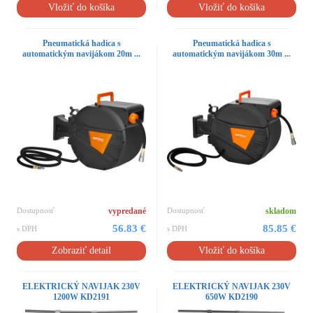
Vložiť do košíka
Vložiť do košíka
Pneumatická hadica s
Pneumatická hadica s
automatickým navijákom 20m ...
automatickým navijákom 30m ...
Dostupnosť
vypredané
Dostupnosť
skladom
56.83 €
85.85 €
s DPH
s DPH
Zobraziť detail
Vložiť do košíka
ELEKTRICKÝ NAVIJAK 230V
ELEKTRICKÝ NAVIJAK 230V
1200W KD2191
650W KD2190