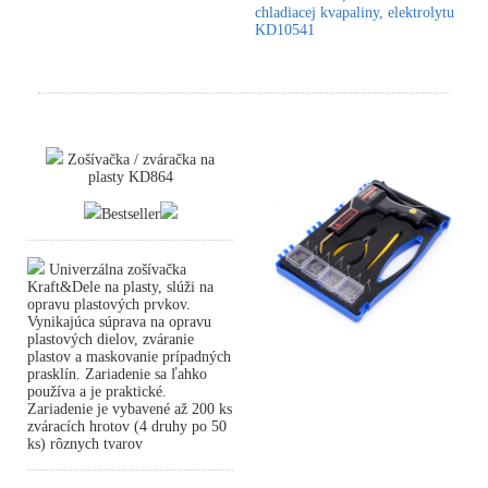
chladiacej kvapaliny, elektrolytu
KD10541
Zošívačka / zváračka na
plasty KD864
Bestseller
Univerzálna zošívačka
Kraft&Dele na plasty, slúži na
opravu plastových prvkov.
Vynikajúca súprava na opravu
plastových dielov, zváranie
plastov a maskovanie prípadných
prasklín. Zariadenie sa ľahko
používa a je praktické.
Zariadenie je vybavené až 200 ks
zváracích hrotov (4 druhy po 50
ks) rôznych tvarov