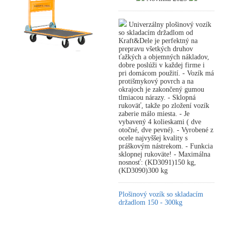
Univerzálny plošinový vozík
so skladacím držadlom od
Kraft&Dele je perfektný na
prepravu všetkých druhov
ťažkých a objemných nákladov,
dobre poslúži v každej firme i
pri domácom použití. - Vozík má
protišmykový povrch a na
okrajoch je zakončený gumou
tlmiacou nárazy. - Sklopná
rukoväť, takže po zložení vozík
zaberie málo miesta. - Je
vybavený 4 kolieskami ( dve
otočné, dve pevné). - Vyrobené z
ocele najvyššej kvality s
práškovým nástrekom. - Funkcia
sklopnej rukoväte! - Maximálna
nosnosť: (KD3091)150 kg,
(KD3090)300 kg
Plošinový vozík so skladacím
držadlom 150 - 300kg