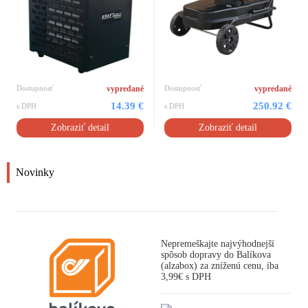
Dostupnosť
vypredané
Dostupnosť
vypredané
14.39 €
250.92 €
s DPH
s DPH
Zobraziť detail
Zobraziť detail
Novinky
Nepremeškajte najvýhodnejší
spôsob dopravy do Balíkova
(alzabox) za zníženú cenu, iba
3,99€ s DPH