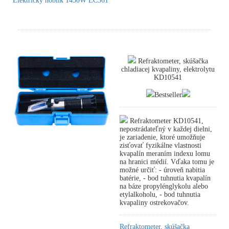
Elektrický hoblík 1450W EC561
Refraktometer, skúšačka
chladiacej kvapaliny, elektrolytu
KD10541
Bestseller
Refraktometer KD10541,
nepostrádateľný v každej dielni,
je zariadenie, ktoré umožňuje
zisťovať fyzikálne vlastnosti
kvapalín meraním indexu lomu
na hranici médií. Vďaka tomu je
možné určiť: - úroveň nabitia
batérie, - bod tuhnutia kvapalín
na báze propylénglykolu alebo
etylalkoholu, - bod tuhnutia
kvapaliny ostrekovačov.
Refraktometer, skúšačka