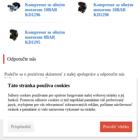
Kompresor so silným
Kompresor so silným
motorom 10BAR
motorom 10BAR
KD1296
KD1298
Kompresor so silným
motorom 8BAR
KD1295
Odporučte nás
Podeľte sa o pozitívnu skúsenosť z našej spolupráce a odporučte nás
Vašim známym a priateľom:
Táto stránka používa cookies
Súbory cookies používame pre správne fungovanie našej webovej stránky a jej
Odporučiť
funkcií. Pomocou súborov cookies si tiež napríklad pamätáme váš preferovaný
jazyk, zvyšujeme pre vás relevantnosť zobrazovaných reklám, počítame návštevnosť
stránok a pamätáme si vaše nastavenia vykonané na stránke.
Prispôsobiť
Povoliť všetko
Informácie