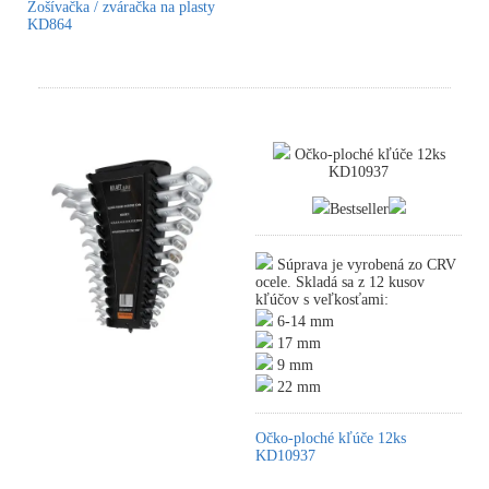
Zošívačka / zváračka na plasty
KD864
Očko-ploché kľúče 12ks
KD10937
Bestseller
Súprava je vyrobená zo CRV
ocele. Skladá sa z 12 kusov
kľúčov s veľkosťami:
6-14 mm
17 mm
9 mm
22 mm
Očko-ploché kľúče 12ks
KD10937