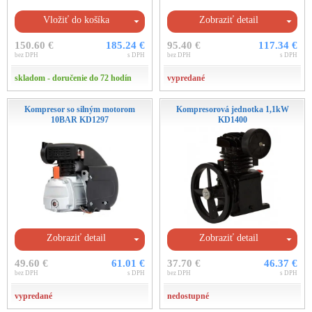
Vložiť do košíka
Zobraziť detail
150.60 €
185.24 €
95.40 €
117.34 €
bez DPH
s DPH
bez DPH
s DPH
skladom - doručenie do 72 hodín
vypredané
Kompresor so silným motorom
Kompresorová jednotka 1,1kW
10BAR KD1297
KD1400
Zobraziť detail
Zobraziť detail
49.60 €
61.01 €
37.70 €
46.37 €
bez DPH
s DPH
bez DPH
s DPH
vypredané
nedostupné