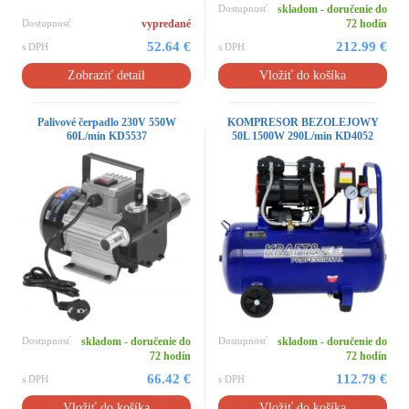
Dostupnosť
skladom - doručenie do
Dostupnosť
vypredané
72 hodín
52.64 €
212.99 €
s DPH
s DPH
Zobraziť detail
Vložiť do košíka
Palivové čerpadlo 230V 550W
KOMPRESOR BEZOLEJOWY
60L/min KD5537
50L 1500W 290L/min KD4052
Dostupnosť
skladom - doručenie do
Dostupnosť
skladom - doručenie do
72 hodín
72 hodín
66.42 €
112.79 €
s DPH
s DPH
Vložiť do košíka
Vložiť do košíka