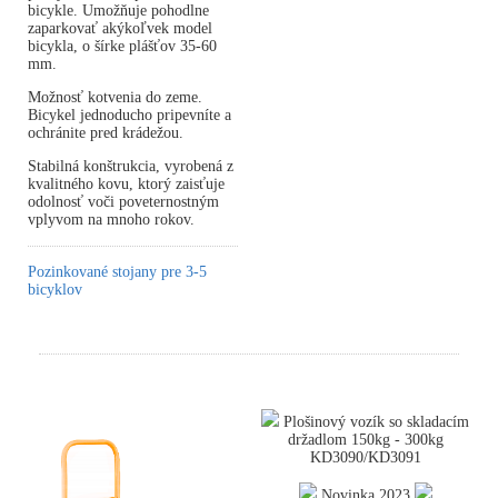
bicykle. Umožňuje pohodlne
zaparkovať akýkoľvek model
bicykla, o šírke plášťov 35-60
mm.
Možnosť kotvenia do zeme.
Bicykel jednoducho pripevníte a
ochránite pred krádežou.
Stabilná konštrukcia, vyrobená z
kvalitného kovu, ktorý zaisťuje
odolnosť voči poveternostným
vplyvom na mnoho rokov.
Pozinkované stojany pre 3-5
bicyklov
Plošinový vozík so skladacím
držadlom 150kg - 300kg
KD3090/KD3091
Novinka 2023