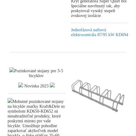
Kryt generátora Super Quiet bol
špeciálne navrhnutý tak, aby
poskytoval vysoký stupeň
zvukovej izolácie.
Jednofázová naftová
elektrocentrála 87/95 kW KD694
Pozinkované stojany pre 3-5
bicyklov
Novinka 2023
Mohutné pozinkované stojany
na bicykle značky Kraft&Dele so
symbolom KD650-KD652 sú
nenahraditeľné produkty, ktoré
poskytnú miesto pre vaše
bicykle. Umožňuje pohodlne
zaparkovať akýkoľvek model
bicykla, o šírke plášťov 35-60