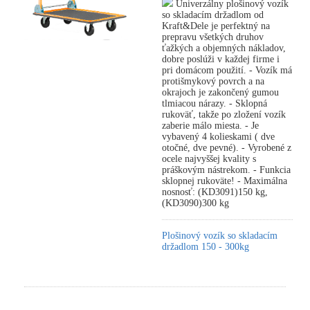
Univerzálny plošinový vozík
so skladacím držadlom od
Kraft&Dele je perfektný na
prepravu všetkých druhov
ťažkých a objemných nákladov,
dobre poslúži v každej firme i
pri domácom použití. - Vozík má
protišmykový povrch a na
okrajoch je zakončený gumou
tlmiacou nárazy. - Sklopná
rukoväť, takže po zložení vozík
zaberie málo miesta. - Je
vybavený 4 kolieskami ( dve
otočné, dve pevné). - Vyrobené z
ocele najvyššej kvality s
práškovým nástrekom. - Funkcia
sklopnej rukoväte! - Maximálna
nosnosť: (KD3091)150 kg,
(KD3090)300 kg
Plošinový vozík so skladacím
držadlom 150 - 300kg