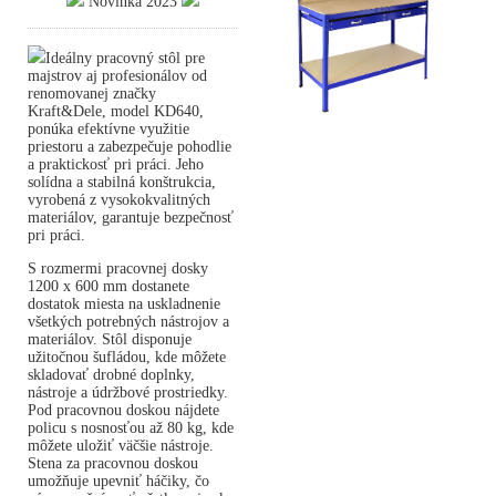
Novinka 2023
Ideálny pracovný stôl pre
majstrov aj profesionálov od
renomovanej značky
Kraft&Dele, model KD640,
ponúka efektívne využitie
priestoru a zabezpečuje pohodlie
a praktickosť pri práci. Jeho
solídna a stabilná konštrukcia,
vyrobená z vysokokvalitných
materiálov, garantuje bezpečnosť
pri práci.
S rozmermi pracovnej dosky
1200 x 600 mm dostanete
dostatok miesta na uskladnenie
všetkých potrebných nástrojov a
materiálov. Stôl disponuje
užitočnou šufládou, kde môžete
skladovať drobné doplnky,
nástroje a údržbové prostriedky.
Pod pracovnou doskou nájdete
policu s nosnosťou až 80 kg, kde
môžete uložiť väčšie nástroje.
Stena za pracovnou doskou
umožňuje upevniť háčiky, čo