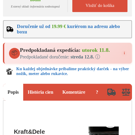
Vložiť do košíka
Externý sklad: informácia nedostupná
Doručenie už od
19.99 €
kuriérom na adresu alebo
boxu
Predpokladaná expedícia:
utorok 11.8.
📦
i
Predpokladané doručenie:
streda 12.8.
ⓘ
Ku každej objednávke pribalíme praktický darček - na výber
nožík, meter alebo rukavice.
Popis
História cien
Komentáre
?
Kraft&Dele