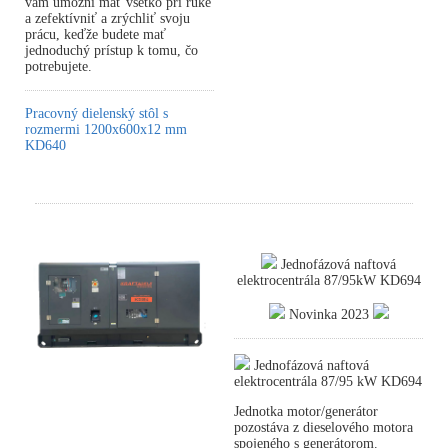
vám umožní mať všetko pri ruke
a zefektívniť a zrýchliť svoju
prácu, keďže budete mať
jednoduchý prístup k tomu, čo
potrebujete.
Pracovný dielenský stôl s
rozmermi 1200x600x12 mm
KD640
Jednofázová naftová
elektrocentrála 87/95kW KD694
Novinka 2023
Jednofázová naftová
elektrocentrála 87/95 kW KD694
Jednotka motor/generátor
pozostáva z dieselového motora
spojeného s generátorom.