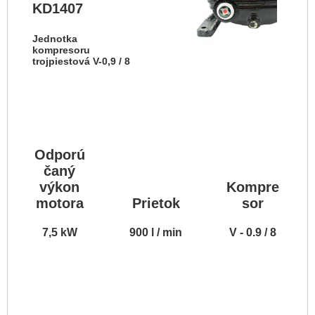
KD1407
Jednotka
kompresoru
trojpiestová V-0,9 / 8
Odporú
čaný
výkon
Kompre
motora
Prietok
sor
7,5 kW
900 l / min
V - 0.9 / 8