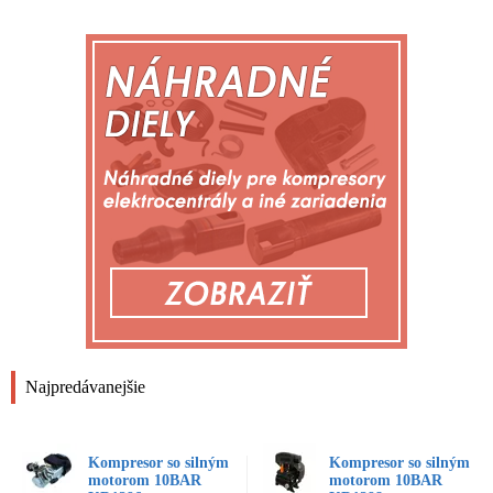
Najpredávanejšie
Kompresor so silným
Kompresor so silným
motorom 10BAR
motorom 10BAR