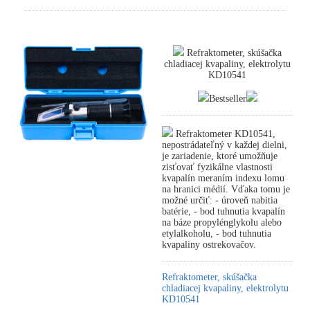
Refraktometer, skúšačka
chladiacej kvapaliny, elektrolytu
KD10541
Bestseller
Refraktometer KD10541,
nepostrádateľný v každej dielni,
je zariadenie, ktoré umožňuje
zisťovať fyzikálne vlastnosti
kvapalín meraním indexu lomu
na hranici médií. Vďaka tomu je
možné určiť: - úroveň nabitia
batérie, - bod tuhnutia kvapalín
na báze propylénglykolu alebo
etylalkoholu, - bod tuhnutia
kvapaliny ostrekovačov.
Refraktometer, skúšačka
chladiacej kvapaliny, elektrolytu
KD10541