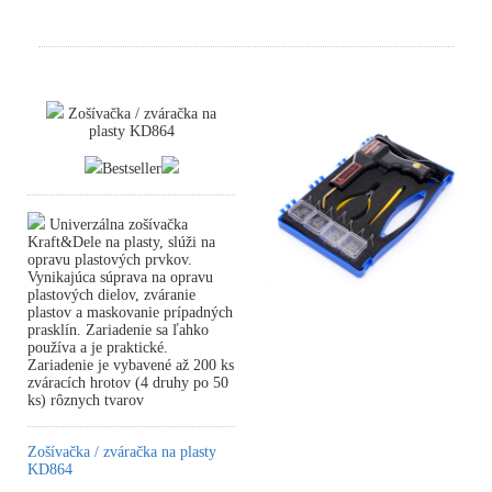
Zošívačka / zváračka na
plasty KD864
Bestseller
Univerzálna zošívačka
Kraft&Dele na plasty, slúži na
opravu plastových prvkov.
Vynikajúca súprava na opravu
plastových dielov, zváranie
plastov a maskovanie prípadných
prasklín. Zariadenie sa ľahko
používa a je praktické.
Zariadenie je vybavené až 200 ks
zváracích hrotov (4 druhy po 50
ks) rôznych tvarov
Zošívačka / zváračka na plasty
KD864