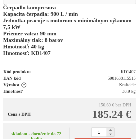
Čerpadlo kompresora
Kapacita čerpadla: 900 L / min
Jednotka pracuje s motorom s minimálnym výkonom
7,5 kW
Priemer valca: 90 mm
Maximálny tlak: 8 barov
Hmotnosť: 40 kg
Hmotnosť: KD1407
Kód produktu
KD1407
EAN kód
5901638115515
Výrobca
Kraftdele
Hmotnosť
38,9 kg
150.60 €
bez DPH
185.24 €
Cena s DPH
skladom - doručenie do 72
hodín