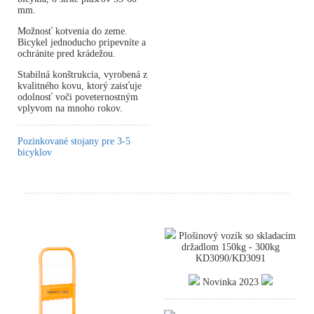
mm.
Možnosť kotvenia do zeme.
Bicykel jednoducho pripevníte a
ochránite pred krádežou.
Stabilná konštrukcia, vyrobená z
kvalitného kovu, ktorý zaisťuje
odolnosť voči poveternostným
vplyvom na mnoho rokov.
Pozinkované stojany pre 3-5
bicyklov
Plošinový vozík so skladacím
držadlom 150kg - 300kg
KD3090/KD3091
Novinka 2023