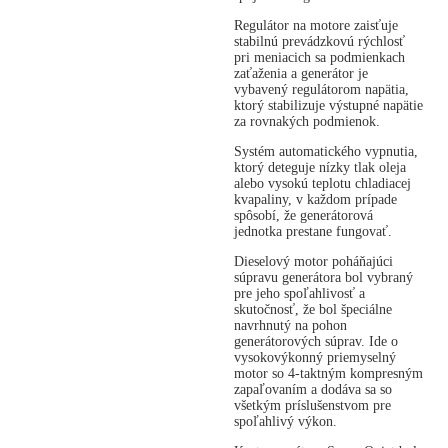
Regulátor na motore zaisťuje
stabilnú prevádzkovú rýchlosť
pri meniacich sa podmienkach
zaťaženia a generátor je
vybavený regulátorom napätia,
ktorý stabilizuje výstupné napätie
za rovnakých podmienok.
Systém automatického vypnutia,
ktorý deteguje nízky tlak oleja
alebo vysokú teplotu chladiacej
kvapaliny, v každom prípade
spôsobí, že generátorová
jednotka prestane fungovať.
Dieselový motor poháňajúci
súpravu generátora bol vybraný
pre jeho spoľahlivosť a
skutočnosť, že bol špeciálne
navrhnutý na pohon
generátorových súprav. Ide o
vysokovýkonný priemyselný
motor so 4-taktným kompresným
zapaľovaním a dodáva sa so
všetkým príslušenstvom pre
spoľahlivý výkon.