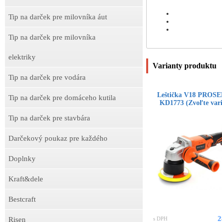
Tip na darček pre milovníka áut
Tip na darček pre milovníka
elektriky
Varianty produktu
Tip na darček pre vodára
Leštička V18 PROS
Tip na darček pre domáceho kutila
KD1773 (Zvoľte vari
Tip na darček pre stavbára
Darčekový poukaz pre každého
Doplnky
Kraft&dele
Bestcraft
2
s DPH
Risen