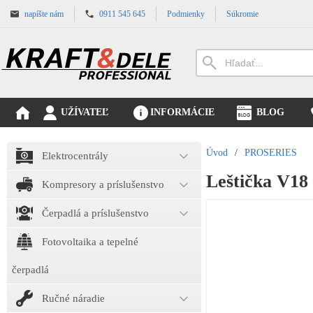
napíšte nám
0911 545 645
Podmienky
Súkromie
UŽÍVATEĽ
INFORMÁCIE
BLOG
Úvod
/
PROSERIES
Elektrocentrály
Leštička V1
Kompresory a príslušenstvo
Čerpadlá a príslušenstvo
Fotovoltaika a tepelné
čerpadlá
Ručné náradie