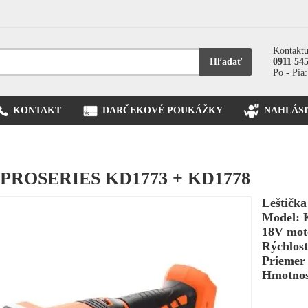
Kontaktu
Hľadať
0911 54
Po - Pia:
KONTAKT
DARČEKOVÉ POUKÁŽKY
NAHLÁSI
8 PROSERIES KD1773 + KD1778
Leštička
Model: 
18V mot
Rýchlosť
Priemer 
Hmotnos