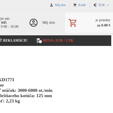
Môj účet
Košík
EUR
jte nás
je prázdny
5 645
Môj účet
za 0.00 €
 9:00 - 16:00
Ť REKLAMÁCIU
MENA: EUR / CZK
KD1773
or
 otáčok: 3000-6000 ot./min
leštiaceho kotúča: 125 mm
ť: 2,23 kg