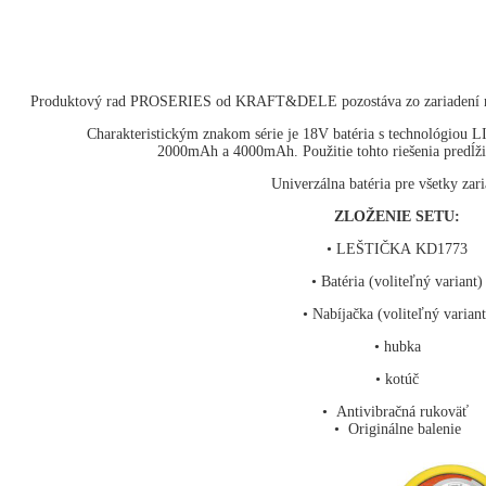
Produktový rad PROSERIES od KRAFT&DELE pozostáva zo zariadení nav
Charakteristickým znakom série je 18V batéria s technológiou L
2000mAh a 4000mAh. Použitie tohto riešenia predĺž
Univerzálna batéria pre všetky zari
ZLOŽENIE SETU:
• LEŠTIČKA KD1773
• Batéria (voliteľný variant)
• Nabíjačka (voliteľný variant
• hubka
• kotúč
• Antivibračná rukoväť
• Originálne balenie