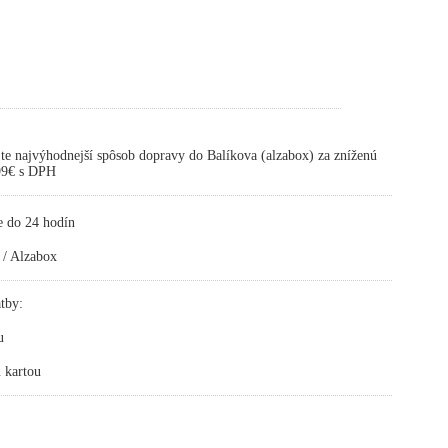
te najvýhodnejší spôsob dopravy do Balíkova (alzabox) za zníženú
,99€ s DPH
e do 24 hodín
 / Alzabox
tby:
u
 kartou