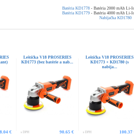
Batéria KD1778
- Batéria 2000 mAh Li
Batéria KD1779
- Batéria 4000 mAh Li
Nabíjačka KD1780
ERIES
Leštička V18 PROSERIES
Leštička V18 PROSERIES
ant)
KD1773 (bez batérie a nab...
KD1773 + KD1780 (s
nabíja...
8.04 €
90.65 €
100.37
s DPH
s DPH