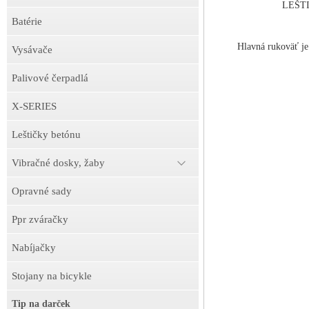
LEŠTIČ
Batérie
Hlavná rukoväť je
Vysávače
Palivové čerpadlá
X-SERIES
Leštičky betónu
Vibračné dosky, žaby
Opravné sady
Ppr zváračky
Nabíjačky
Stojany na bicykle
Tip na darček