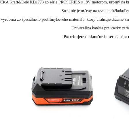
KA Kraft&Dele KD1773 zo série PROSERIES s 18V motorom, určený na brúse
Stroj nie je určený na rezanie akéhokoľv
 vyrobená zo špeciálneho protišmykového materiálu, ktorý uľahčuje držanie za
Univerzálna batéria pre všetky zari
Potrebujete dodatočne batérie alebo