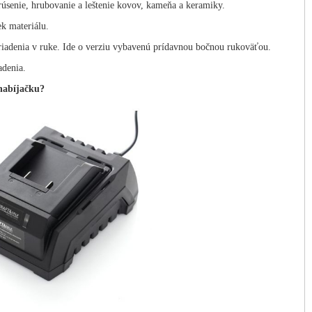
nie, hrubovanie a leštenie kovov, kameňa a keramiky.
ek materiálu.
riadenia v ruke. Ide o verziu vybavenú prídavnou bočnou rukoväťou.
adenia.
 nabíjačku?