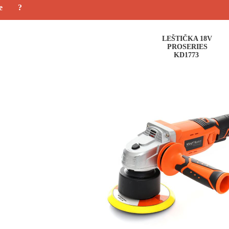
e
?
LEŠTIČKA 18V
PROSERIES
KD1773