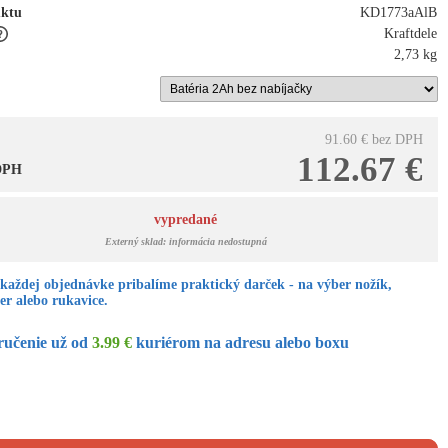
uktu
KD1773aAlB
Kraftdele
2,73 kg
91.60 €
bez DPH
112.67 €
 DPH
vypredané
Externý sklad: informácia nedostupná
každej objednávke pribalíme praktický darček - na výber nožík,
er alebo rukavice.
ručenie už od
3.99 €
kuriérom na adresu alebo boxu