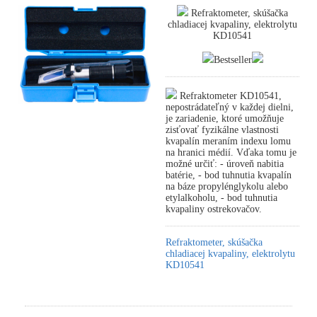
Refraktometer, skúšačka
chladiacej kvapaliny, elektrolytu
KD10541
Bestseller
Refraktometer KD10541,
nepostrádateľný v každej dielni,
je zariadenie, ktoré umožňuje
zisťovať fyzikálne vlastnosti
kvapalín meraním indexu lomu
na hranici médií. Vďaka tomu je
možné určiť: - úroveň nabitia
batérie, - bod tuhnutia kvapalín
na báze propylénglykolu alebo
etylalkoholu, - bod tuhnutia
kvapaliny ostrekovačov.
Refraktometer, skúšačka
chladiacej kvapaliny, elektrolytu
KD10541