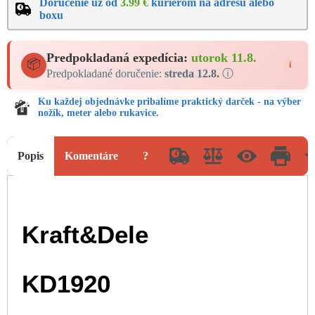
Doručenie už od
3.99 €
kuriérom na adresu alebo
boxu
Predpokladaná expedícia:
utorok 11.8.
📦
i
Predpokladané doručenie:
streda 12.8.
ⓘ
Ku každej objednávke pribalíme praktický darček - na výber
nožík, meter alebo rukavice.
Popis
Komentáre
?
Kraft&Dele
KD1920