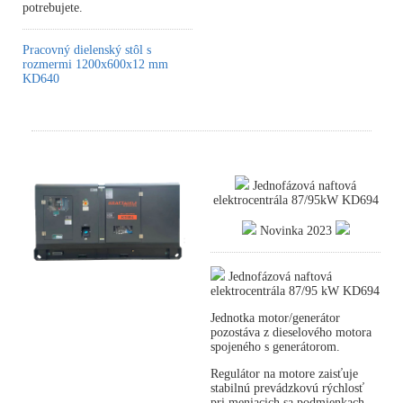
potrebujete.
Pracovný dielenský stôl s
rozmermi 1200x600x12 mm
KD640
Jednofázová naftová
elektrocentrála 87/95kW KD694
Novinka 2023
Jednofázová naftová
elektrocentrála 87/95 kW KD694
Jednotka motor/generátor
pozostáva z dieselového motora
spojeného s generátorom.
Regulátor na motore zaisťuje
stabilnú prevádzkovú rýchlosť
pri meniacich sa podmienkach