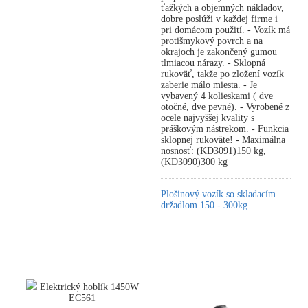
ťažkých a objemných nákladov,
dobre poslúži v každej firme i
pri domácom použití. - Vozík má
protišmykový povrch a na
okrajoch je zakončený gumou
tlmiacou nárazy. - Sklopná
rukoväť, takže po zložení vozík
zaberie málo miesta. - Je
vybavený 4 kolieskami ( dve
otočné, dve pevné). - Vyrobené z
ocele najvyššej kvality s
práškovým nástrekom. - Funkcia
sklopnej rukoväte! - Maximálna
nosnosť: (KD3091)150 kg,
(KD3090)300 kg
Plošinový vozík so skladacím
držadlom 150 - 300kg
Elektrický hoblík 1450W
EC561