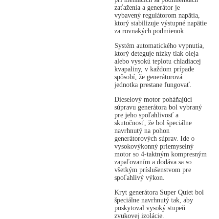
zaťaženia a generátor je
vybavený regulátorom napätia,
ktorý stabilizuje výstupné napätie
za rovnakých podmienok.
Systém automatického vypnutia,
ktorý deteguje nízky tlak oleja
alebo vysokú teplotu chladiacej
kvapaliny, v každom prípade
spôsobí, že generátorová
jednotka prestane fungovať.
Dieselový motor poháňajúci
súpravu generátora bol vybraný
pre jeho spoľahlivosť a
skutočnosť, že bol špeciálne
navrhnutý na pohon
generátorových súprav. Ide o
vysokovýkonný priemyselný
motor so 4-taktným kompresným
zapaľovaním a dodáva sa so
všetkým príslušenstvom pre
spoľahlivý výkon.
Kryt generátora Super Quiet bol
špeciálne navrhnutý tak, aby
poskytoval vysoký stupeň
zvukovej izolácie.