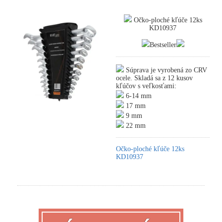
Očko-ploché kľúče 12ks
KD10937
Bestseller
Súprava je vyrobená zo CRV
ocele. Skladá sa z 12 kusov
kľúčov s veľkosťami:
6-14 mm
17 mm
9 mm
22 mm
Očko-ploché kľúče 12ks
KD10937