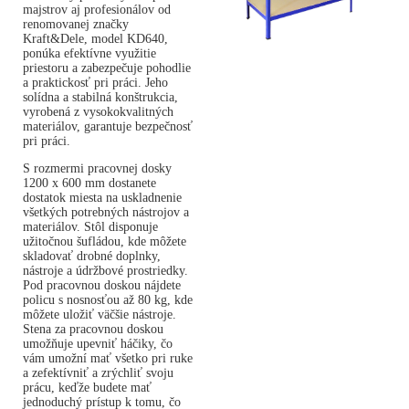
majstrov aj profesionálov od
renomovanej značky
Kraft&Dele, model KD640,
ponúka efektívne využitie
priestoru a zabezpečuje pohodlie
a praktickosť pri práci. Jeho
solídna a stabilná konštrukcia,
vyrobená z vysokokvalitných
materiálov, garantuje bezpečnosť
pri práci.
S rozmermi pracovnej dosky
1200 x 600 mm dostanete
dostatok miesta na uskladnenie
všetkých potrebných nástrojov a
materiálov. Stôl disponuje
užitočnou šufládou, kde môžete
skladovať drobné doplnky,
nástroje a údržbové prostriedky.
Pod pracovnou doskou nájdete
policu s nosnosťou až 80 kg, kde
môžete uložiť väčšie nástroje.
Stena za pracovnou doskou
umožňuje upevniť háčiky, čo
vám umožní mať všetko pri ruke
a zefektívniť a zrýchliť svoju
prácu, keďže budete mať
jednoduchý prístup k tomu, čo