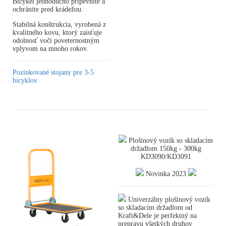
Bicykel jednoducho pripevníte a
ochránite pred krádežou.
Stabilná konštrukcia, vyrobená z
kvalitného kovu, ktorý zaisťuje
odolnosť voči poveternostným
vplyvom na mnoho rokov.
Pozinkované stojany pre 3-5
bicyklov
Plošinový vozík so skladacím
držadlom 150kg - 300kg
KD3090/KD3091
Novinka 2023
Univerzálny plošinový vozík
so skladacím držadlom od
Kraft&Dele je perfektný na
prepravu všetkých druhov