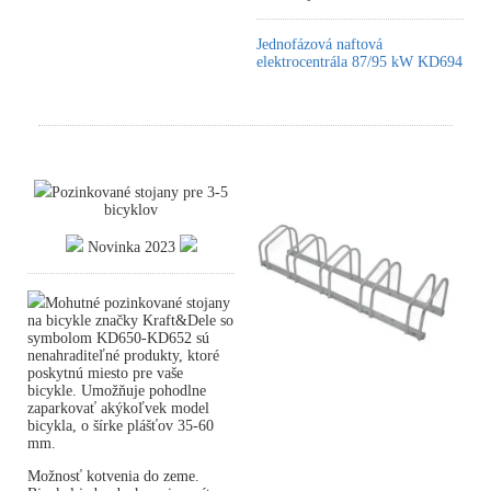
Jednofázová naftová
elektrocentrála 87/95 kW KD694
Pozinkované stojany pre 3-5
bicyklov
Novinka 2023
Mohutné pozinkované stojany
na bicykle značky Kraft&Dele so
symbolom KD650-KD652 sú
nenahraditeľné produkty, ktoré
poskytnú miesto pre vaše
bicykle. Umožňuje pohodlne
zaparkovať akýkoľvek model
bicykla, o šírke plášťov 35-60
mm.
Možnosť kotvenia do zeme.