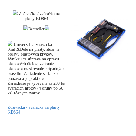
Zošívačka / zváračka na
plasty KD864
Bestseller
Univerzálna zošívačka
Kraft&Dele na plasty, slúži na
opravu plastových prvkov.
Vynikajúca súprava na opravu
plastových dielov, zváranie
plastov a maskovanie prípadných
prasklín. Zariadenie sa ľahko
používa a je praktické.
Zariadenie je vybavené až 200 ks
zváracích hrotov (4 druhy po 50
ks) rôznych tvarov
Zošívačka / zváračka na plasty
KD864