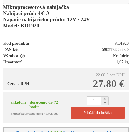
Mikroprocesorová nabíjačka
Nabíjací prúd: 4/8 A
Napätie nabíjacieho prúdu: 12V / 24V
Model: KD1920
Kód produktu
KD1920
EAN kód
5903175338020
Výrobca
Kraftdele
Hmotnosť
1,07 kg
22.60 €
bez DPH
27.80 €
Cena s DPH
skladom - doručenie do 72
hodín
Vložiť do košíka
Externý sklad: informácia nedostupná