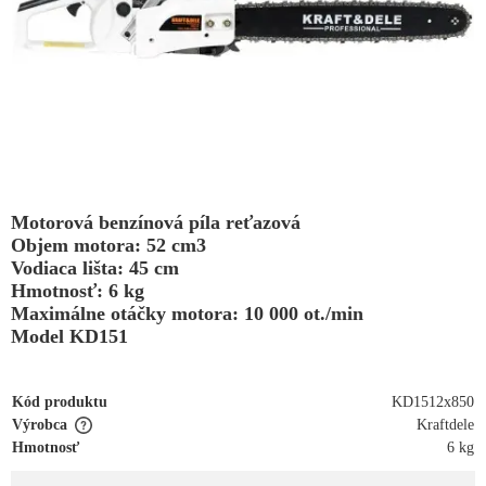
Motorová benzínová píla reťazová
Objem motora: 52 cm3
Vodiaca lišta: 45 cm
Hmotnosť: 6 kg
Maximálne otáčky motora: 10 000 ot./min
Model KD151
Kód produktu
KD1512x850
Výrobca
Kraftdele
Hmotnosť
6 kg