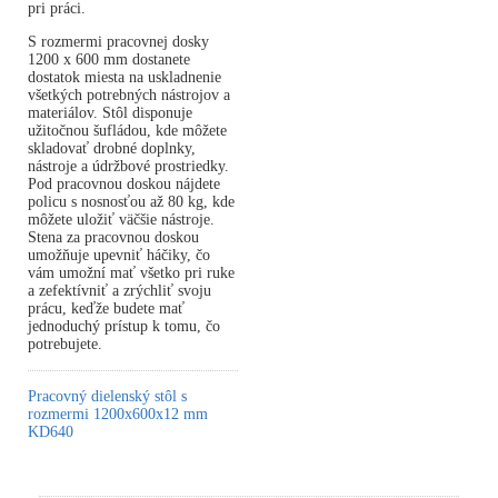
pri práci.
S rozmermi pracovnej dosky
1200 x 600 mm dostanete
dostatok miesta na uskladnenie
všetkých potrebných nástrojov a
materiálov. Stôl disponuje
užitočnou šufládou, kde môžete
skladovať drobné doplnky,
nástroje a údržbové prostriedky.
Pod pracovnou doskou nájdete
policu s nosnosťou až 80 kg, kde
môžete uložiť väčšie nástroje.
Stena za pracovnou doskou
umožňuje upevniť háčiky, čo
vám umožní mať všetko pri ruke
a zefektívniť a zrýchliť svoju
prácu, keďže budete mať
jednoduchý prístup k tomu, čo
potrebujete.
Pracovný dielenský stôl s
rozmermi 1200x600x12 mm
KD640