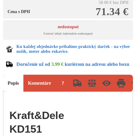
58.00 €
bez DPH
71.34 €
Cena s DPH
nedostupné
Externý sklad: informácia nedostupná
Ku každej objednávke pribalíme praktický darček - na výber
nožík, meter alebo rukavice.
Doručenie už od
3.99 €
kuriérom na adresu alebo boxu
Popis
Komentáre
?
Kraft&Dele
KD151