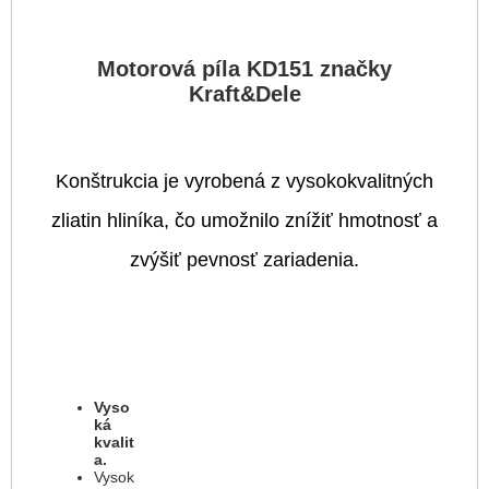
Motorová píla KD151 značky
Kraft&Dele
Konštrukcia je vyrobená z vysokokvalitných
zliatin hliníka, čo umožnilo znížiť hmotnosť a
zvýšiť pevnosť zariadenia.
Vyso
ká
kvalit
a.
Vysok