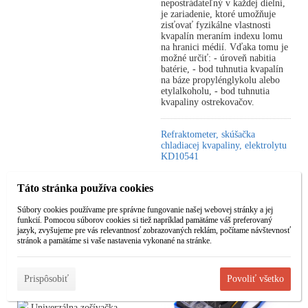
nepostrádateľný v každej dielni,
je zariadenie, ktoré umožňuje
zisťovať fyzikálne vlastnosti
kvapalín meraním indexu lomu
na hranici médií. Vďaka tomu je
možné určiť: - úroveň nabitia
batérie, - bod tuhnutia kvapalín
na báze propylénglykolu alebo
etylalkoholu, - bod tuhnutia
kvapaliny ostrekovačov.
Refraktometer, skúšačka
chladiacej kvapaliny, elektrolytu
KD10541
Táto stránka používa cookies
Súbory cookies používame pre správne fungovanie našej webovej stránky a jej
funkcií. Pomocou súborov cookies si tiež napríklad pamätáme váš preferovaný
jazyk, zvyšujeme pre vás relevantnosť zobrazovaných reklám, počítame návštevnosť
Zošívačka / zváračka na
stránok a pamätáme si vaše nastavenia vykonané na stránke.
plasty KD864
Bestseller
Prispôsobiť
Povoliť všetko
Univerzálna zošívačka