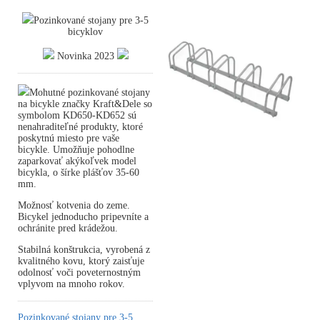
Pozinkované stojany pre 3-5
bicyklov
Novinka 2023
Mohutné pozinkované stojany
na bicykle značky Kraft&Dele so
symbolom KD650-KD652 sú
nenahraditeľné produkty, ktoré
poskytnú miesto pre vaše
bicykle. Umožňuje pohodlne
zaparkovať akýkoľvek model
bicykla, o šírke plášťov 35-60
mm.
Možnosť kotvenia do zeme.
Bicykel jednoducho pripevníte a
ochránite pred krádežou.
Stabilná konštrukcia, vyrobená z
kvalitného kovu, ktorý zaisťuje
odolnosť voči poveternostným
vplyvom na mnoho rokov.
Pozinkované stojany pre 3-5