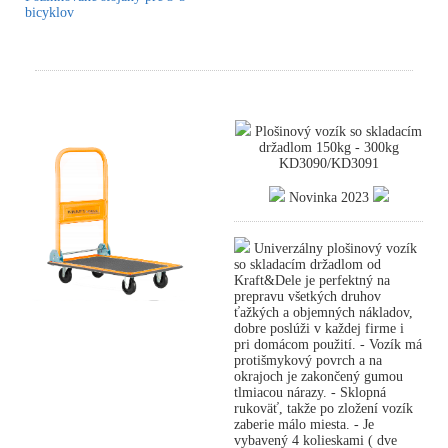
bicyklov
Plošinový vozík so skladacím
držadlom 150kg - 300kg
KD3090/KD3091
Novinka 2023
Univerzálny plošinový vozík
so skladacím držadlom od
Kraft&Dele je perfektný na
prepravu všetkých druhov
ťažkých a objemných nákladov,
dobre poslúži v každej firme i
pri domácom použití. - Vozík má
protišmykový povrch a na
okrajoch je zakončený gumou
tlmiacou nárazy. - Sklopná
rukoväť, takže po zložení vozík
zaberie málo miesta. - Je
vybavený 4 kolieskami ( dve