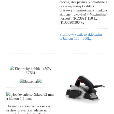
otočné, dve pevné). - Vyrobené z
ocele najvyššej kvality s
práškovým nástrekom. - Funkcia
sklopnej rukoväte! - Maximálna
nosnosť: (KD3091)150 kg,
(KD3090)300 kg
Plošinový vozík so skladacím
držadlom 150 - 300kg
Elektrický hoblík 1450W
EC561
Bestseller
Hobľovanie so šírkou 82 mm
a hĺbkou 1,5 mm.
Určený na spracovanie všetkých
druhov dreva. Zariadenie sa