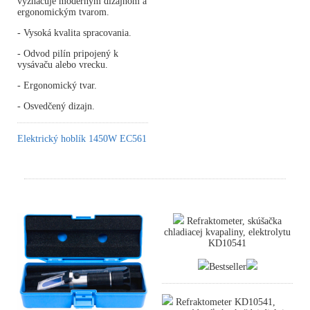
vyznačuje moderným dizajnom a
ergonomickým tvarom.
- Vysoká kvalita spracovania.
- Odvod pilín pripojený k
vysávaču alebo vrecku.
- Ergonomický tvar.
- Osvedčený dizajn.
Elektrický hoblík 1450W EC561
Refraktometer, skúšačka
chladiacej kvapaliny, elektrolytu
KD10541
Bestseller
Refraktometer KD10541,