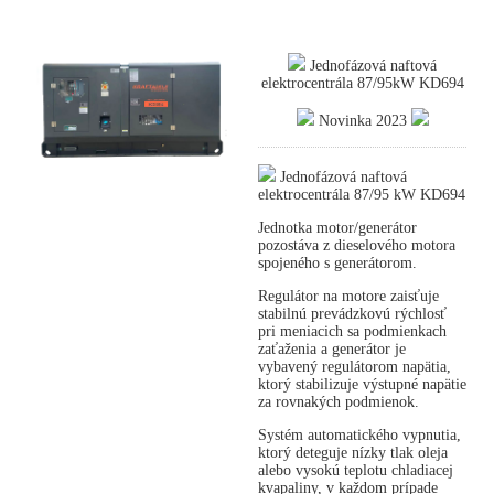
Jednofázová naftová
elektrocentrála 87/95kW KD694
Novinka 2023
Jednofázová naftová
elektrocentrála 87/95 kW KD694
Jednotka motor/generátor
pozostáva z dieselového motora
spojeného s generátorom.
Regulátor na motore zaisťuje
stabilnú prevádzkovú rýchlosť
pri meniacich sa podmienkach
zaťaženia a generátor je
vybavený regulátorom napätia,
ktorý stabilizuje výstupné napätie
za rovnakých podmienok.
Systém automatického vypnutia,
ktorý deteguje nízky tlak oleja
alebo vysokú teplotu chladiacej
kvapaliny, v každom prípade