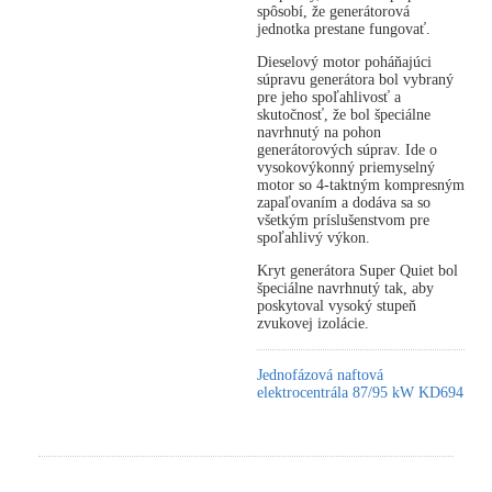
spôsobí, že generátorová
jednotka prestane fungovať.
Dieselový motor poháňajúci
súpravu generátora bol vybraný
pre jeho spoľahlivosť a
skutočnosť, že bol špeciálne
navrhnutý na pohon
generátorových súprav. Ide o
vysokovýkonný priemyselný
motor so 4-taktným kompresným
zapaľovaním a dodáva sa so
všetkým príslušenstvom pre
spoľahlivý výkon.
Kryt generátora Super Quiet bol
špeciálne navrhnutý tak, aby
poskytoval vysoký stupeň
zvukovej izolácie.
Jednofázová naftová
elektrocentrála 87/95 kW KD694