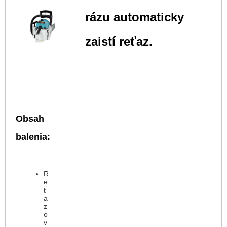
rázu automaticky
zaistí reťaz.
Obsah
balenia:
R
e
ť
a
z
o
v