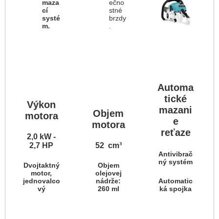
maza
ečno
cí
stné
systé
brzdy
m.
.
Automa
tické
Výkon
mazani
Objem
motora
e
motora
reťaze
2,0 kW -
2,7 HP
52 cm³
Antivibrač
ný systém
Dvojtaktný
Objem
motor,
olejovej
jednovalco
nádrže:
Automatic
vý
260 ml
ká spojka