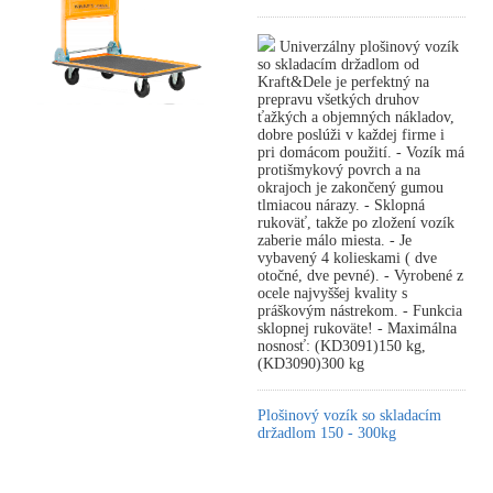
Univerzálny plošinový vozík
so skladacím držadlom od
Kraft&Dele je perfektný na
prepravu všetkých druhov
ťažkých a objemných nákladov,
dobre poslúži v každej firme i
pri domácom použití. - Vozík má
protišmykový povrch a na
okrajoch je zakončený gumou
tlmiacou nárazy. - Sklopná
rukoväť, takže po zložení vozík
zaberie málo miesta. - Je
vybavený 4 kolieskami ( dve
otočné, dve pevné). - Vyrobené z
ocele najvyššej kvality s
práškovým nástrekom. - Funkcia
sklopnej rukoväte! - Maximálna
nosnosť: (KD3091)150 kg,
(KD3090)300 kg
Plošinový vozík so skladacím
držadlom 150 - 300kg