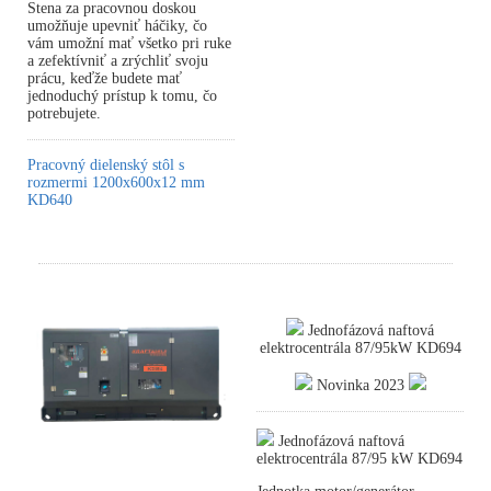
Stena za pracovnou doskou
umožňuje upevniť háčiky, čo
vám umožní mať všetko pri ruke
a zefektívniť a zrýchliť svoju
prácu, keďže budete mať
jednoduchý prístup k tomu, čo
potrebujete.
Pracovný dielenský stôl s
rozmermi 1200x600x12 mm
KD640
Jednofázová naftová
elektrocentrála 87/95kW KD694
Novinka 2023
Jednofázová naftová
elektrocentrála 87/95 kW KD694