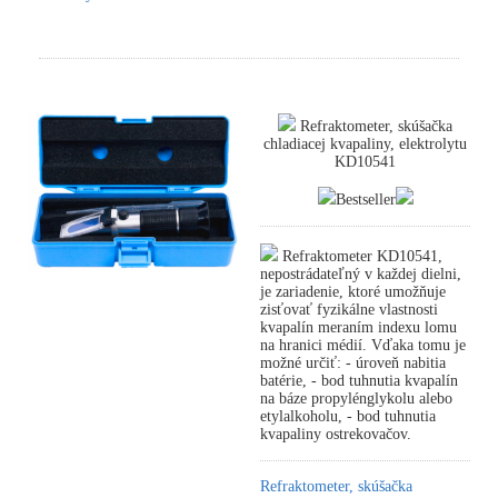
Refraktometer, skúšačka
chladiacej kvapaliny, elektrolytu
KD10541
Bestseller
Refraktometer KD10541,
nepostrádateľný v každej dielni,
je zariadenie, ktoré umožňuje
zisťovať fyzikálne vlastnosti
kvapalín meraním indexu lomu
na hranici médií. Vďaka tomu je
možné určiť: - úroveň nabitia
batérie, - bod tuhnutia kvapalín
na báze propylénglykolu alebo
etylalkoholu, - bod tuhnutia
kvapaliny ostrekovačov.
Refraktometer, skúšačka