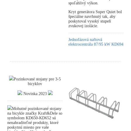
spoľahlivý výkon.
Kryt generátora Super Quiet bol
špeciálne navrhnutý tak, aby
poskytoval vysoký stupeň
zvukovej izolácie.
Jednofázová naftová
elektrocentrála 87/95 kW KD694
Pozinkované stojany pre 3-5
bicyklov
Novinka 2023
Mohutné pozinkované stojany
na bicykle značky Kraft&Dele so
symbolom KD650-KD652 sú
nenahraditeľné produkty, ktoré
poskytnú miesto pre vaše