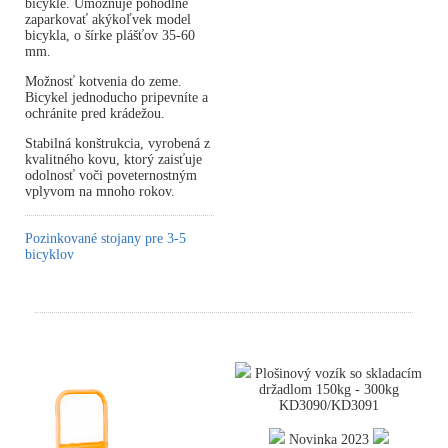
bicykle. Umožňuje pohodlne
zaparkovať akýkoľvek model
bicykla, o šírke plášťov 35-60
mm.
Možnosť kotvenia do zeme.
Bicykel jednoducho pripevníte a
ochránite pred krádežou.
Stabilná konštrukcia, vyrobená z
kvalitného kovu, ktorý zaisťuje
odolnosť voči poveternostným
vplyvom na mnoho rokov.
Pozinkované stojany pre 3-5
bicyklov
Plošinový vozík so skladacím
držadlom 150kg - 300kg
KD3090/KD3091
Novinka 2023