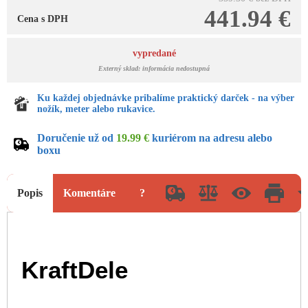
441.94 €
Cena s DPH
vypredané
Externý sklad: informácia nedostupná
Ku každej objednávke pribalíme praktický darček - na výber
nožík, meter alebo rukavice.
Doručenie už od
19.99 €
kuriérom na adresu alebo
boxu
Popis
Komentáre
?
KraftDele