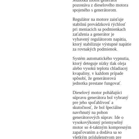
Jednotka motor/generátor
pozostáva z dieselového motora
spojeného s generátorom.
Regulátor na motore zaisťuje
stabilnú prevádzkovú rýchlosť
pri meniacich sa podmienkach
zaťaženia a generátor je
vybavený regulátorom napätia,
ktorý stabilizuje výstupné napätie
za rovnakých podmienok.
Systém automatického vypnutia,
ktorý deteguje nízky tlak oleja
alebo vysokú teplotu chladiacej
kvapaliny, v každom prípade
spôsobí, že generátorová
jednotka prestane fungovať.
Dieselový motor poháňajúci
súpravu generátora bol vybraný
pre jeho spoľahlivosť a
skutočnosť, že bol špeciálne
navrhnutý na pohon
generátorových súprav. Ide o
vysokovýkonný priemyselný
motor so 4-taktným kompresným
zapaľovaním a dodáva sa so
všetkým príslušenstvom pre