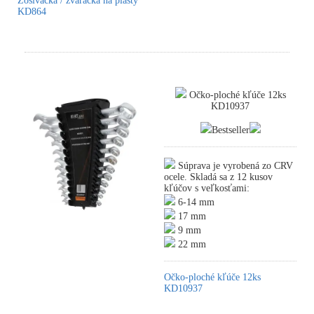
Zošívačka / zváračka na plasty
KD864
Očko-ploché kľúče 12ks
KD10937
Bestseller
Súprava je vyrobená zo CRV
ocele. Skladá sa z 12 kusov
kľúčov s veľkosťami:
6-14 mm
17 mm
9 mm
22 mm
Očko-ploché kľúče 12ks
KD10937