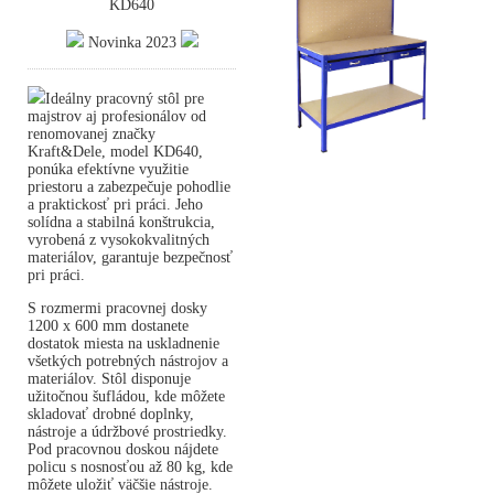
KD640
Novinka 2023
Ideálny pracovný stôl pre
majstrov aj profesionálov od
renomovanej značky
Kraft&Dele, model KD640,
ponúka efektívne využitie
priestoru a zabezpečuje pohodlie
a praktickosť pri práci. Jeho
solídna a stabilná konštrukcia,
vyrobená z vysokokvalitných
materiálov, garantuje bezpečnosť
pri práci.
S rozmermi pracovnej dosky
1200 x 600 mm dostanete
dostatok miesta na uskladnenie
všetkých potrebných nástrojov a
materiálov. Stôl disponuje
užitočnou šufládou, kde môžete
skladovať drobné doplnky,
nástroje a údržbové prostriedky.
Pod pracovnou doskou nájdete
policu s nosnosťou až 80 kg, kde
môžete uložiť väčšie nástroje.