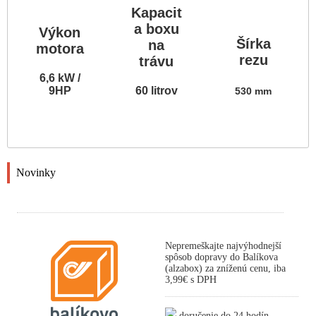
Kapacit
a boxu
Výkon
Šírka
na
motora
rezu
trávu
6,6 kW /
9HP
60 litrov
530 mm
Novinky
Nepremeškajte najvýhodnejší
spôsob dopravy do Balíkova
(alzabox) za zníženú cenu, iba
3,99€ s DPH
doručenie do 24 hodín