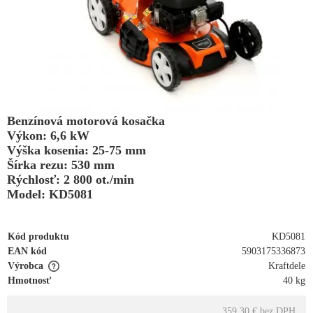
Benzínová motorová kosačka
Výkon: 6,6 kW
Výška kosenia: 25-75 mm
Šírka rezu: 530 mm
Rýchlosť: 2 800 ot./min
Model: KD5081
Kód produktu
KD5081
EAN kód
5903175336873
Výrobca
Kraftdele
Hmotnosť
40 kg
359.30 €
bez DPH