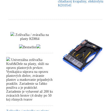
chladiacej kvapaliny, elektrolytu
KD10541
Zošívačka / zváračka na
plasty KD864
Bestseller
Univerzálna zošívačka
Kraft&Dele na plasty, slúži na
opravu plastových prvkov.
Vynikajúca súprava na opravu
plastových dielov, zváranie
plastov a maskovanie prípadných
prasklín. Zariadenie sa ľahko
používa a je praktické.
Zariadenie je vybavené až 200 ks
zváracích hrotov (4 druhy po 50
ks) rôznych tvarov