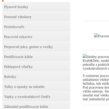
Plynové horáky
Ponorné vibrátory
Postrekovače
Pracov
Pracovné rukavice
Prepravné pásy, gurtne a vozíky
Predlžovacie káble
Ideálny pracovn
Kraft&Dele, model
pohodlie a praktick
Príklepové vŕtačky
vysokokvalitných m
S rozmermi pracov
Rebríky
uskladnenie všetký
šufládou, kde môže
Tašky a opasky na náradie
Pod pracovnou dosk
väčšie nástroje. S
umožní mať všetko 
Vapky a vysokotlakové čističe
mať jednoduchý prí
Záhradné predlžovacie káble