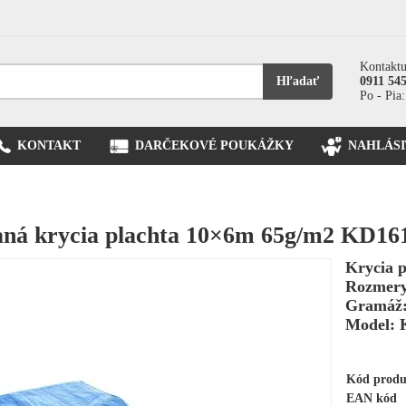
Kontaktu
Hľadať
0911 54
Po - Pia:
KONTAKT
DARČEKOVÉ POUKÁŽKY
NAHLÁSI
ná krycia plachta 10×6m 65g/m2 KD16
Krycia 
Rozmery
Gramáž:
Model: 
Kód prod
EAN kód