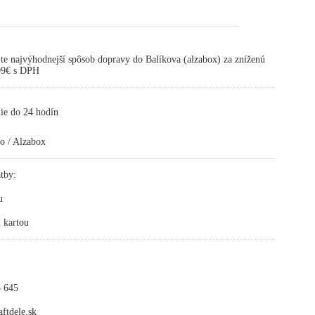
te najvýhodnejší spôsob dopravy do Balíkova (alzabox) za zníženú
,99€ s DPH
ie do 24 hodín
o / Alzabox
tby:
u
 kartou
 645
ftdele.sk