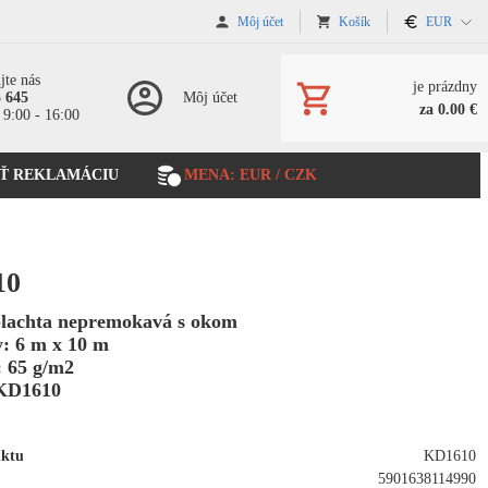
Môj účet
Košík
EUR
jte nás
je prázdny
5 645
Môj účet
za 0.00 €
 9:00 - 16:00
Ť REKLAMÁCIU
MENA: EUR / CZK
10
plachta nepremokavá s okom
: 6 m x 10 m
 65 g/m2
KD1610
uktu
KD1610
5901638114990