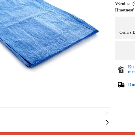
Výrobca
Hmotnosť
Cena s
Ku 
met
Do