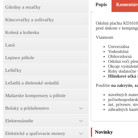
Popis
Komentár
Gilotíny a rezačky
Klincovačky a zošivačky
Odolná plachta KD1610
pred slnkom v kempingo
Kolesá a kolieska
Vlastnosti:
Laná
Univerzálna
Vodeodolná
Ohňovzdorná
Lepiace pištole
Odolná voči ple
Okraje vystužené
Leštičky
Rohy dodatočne 
Hliníkové očká 
Ležadlá a dielenské sedadlá
Použitie
na zakrytie, z
stavebných mater
Maliarske kompresory a pištole
poľnohospodársk
áut, prívesov, st
Brúsky a príslušenstvo
záhradných bazén
Elektronáradie
Novinky
Elektrické a spaľovacie motory