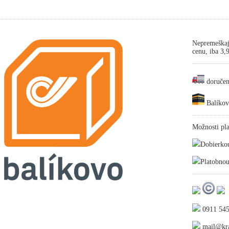
Nepremeškaj
cenu, iba 3
doručen
Balíkov
Možnosti pla
Dobierko
Platobnou
0911 545
mail@kra