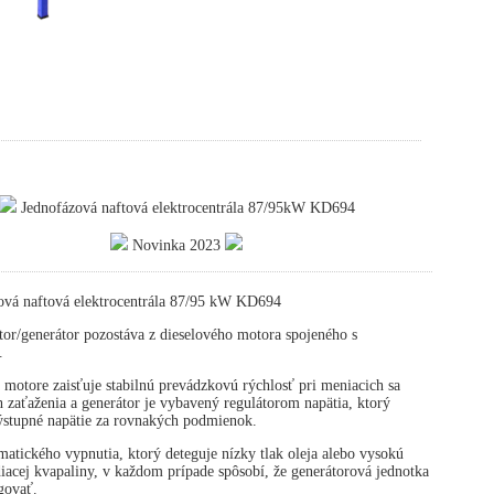
Jednofázová naftová elektrocentrála 87/95kW KD694
Novinka 2023
ová naftová elektrocentrála 87/95 kW KD694
or/generátor pozostáva z dieselového motora spojeného s
.
 motore zaisťuje stabilnú prevádzkovú rýchlosť pri meniacich sa
zaťaženia a generátor je vybavený regulátorom napätia, ktorý
výstupné napätie za rovnakých podmienok.
atického vypnutia, ktorý deteguje nízky tlak oleja alebo vysokú
diacej kvapaliny, v každom prípade spôsobí, že generátorová jednotka
govať.