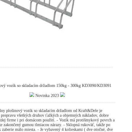
ový vozík so skladacím držadlom 150kg - 300kg KD3090/KD3091
Novinka 2023
ny plošinový vozík so skladacím držadlom od Kraft&Dele je
a prepravu všetkých druhov ťažkých a objemných nákladov, dobre
ždej firme i pri domácom použití. - Vozík má protišmykový povrch a
je zakončený gumou tlmiacou nárazy. - Sklopná rukoväť, takže po
k zaberie málo miesta. - Je vybavený 4 kolieskami ( dve otočné, dve