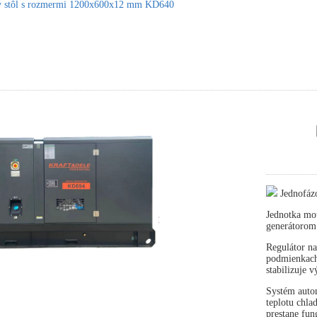
ký stôl s rozmermi 1200x600x12 mm KD640
Jednofáz
Jednotka mot
generátorom
Regulátor na
podmienkach 
stabilizuje 
Systém autom
teplotu chla
prestane fun