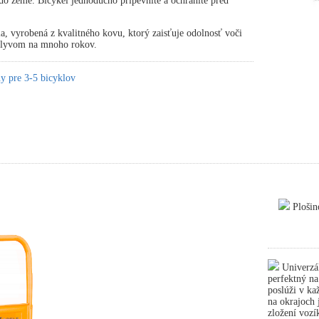
o zeme. Bicykel jednoducho pripevníte a ochránite pred
ia, vyrobená z kvalitného kovu, ktorý zaisťuje odolnosť voči
plyvom na mnoho rokov.
y pre 3-5 bicyklov
Plošin
Univerzál
perfektný n
poslúži v ka
na okrajoch 
zložení vozí