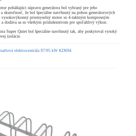
tor poháňajúci súpravu generátora bol vybraný pre jeho
 a skutočnosť, že bol špeciálne navrhnutý na pohon generátorových
 o vysokovýkonný priemyselný motor so 4-taktným kompresným
 a dodáva sa so všetkým príslušenstvom pre spoľahlivý výkon.
ora Super Quiet bol špeciálne navrhnutý tak, aby poskytoval vysoký
vej izolácie.
 naftová elektrocentrála 87/95 kW KD694