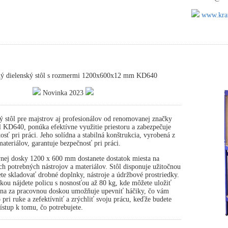
www.kraf
ný dielenský stôl s rozmermi 1200x600x12 mm KD640
Novinka 2023
ý stôl pre majstrov aj profesionálov od renomovanej značky
 KD640, ponúka efektívne využitie priestoru a zabezpečuje
osť pri práci. Jeho solídna a stabilná konštrukcia, vyrobená z
ateriálov, garantuje bezpečnosť pri práci.
nej dosky 1200 x 600 mm dostanete dostatok miesta na
ch potrebných nástrojov a materiálov. Stôl disponuje užitočnou
te skladovať drobné doplnky, nástroje a údržbové prostriedky.
ou nájdete policu s nosnosťou až 80 kg, kde môžete uložiť
tena za pracovnou doskou umožňuje upevniť háčiky, čo vám
pri ruke a zefektívniť a zrýchliť svoju prácu, keďže budete
stup k tomu, čo potrebujete.