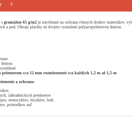
e
?
 s
gramážou 65 g/m2
je navrhnutá na ochranu rôznych druhov materiálov, vyb
ch a pod. Okraje plachty sú dvojito vystužené polypropylénovou šnúrou.
sniam
 šnúrou
vystúžené
s priemerom cca 12 mm rozmiestnené cca každých 1,2 m až 1,5 m
atienenie a ochranu:
iálov,
ych, záhradníckych predmetov
rojov, motocyklov, bicyklov, lodí,
ov, prístreškov atď.