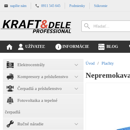
napíšte nám
0911 545 645
Podmienky
Súkromie
UŽÍVATEĽ
INFORMÁCIE
BLOG
Úvod
/
Plachty
Elektrocentrály
Nepremokava
Kompresory a príslušenstvo
Čerpadlá a príslušenstvo
Fotovoltaika a tepelné
čerpadlá
Ručné náradie