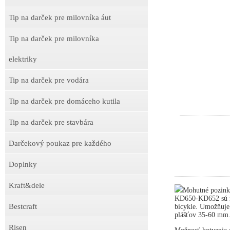
Tip na darček pre milovníka áut
Tip na darček pre milovníka
elektriky
Tip na darček pre vodára
Tip na darček pre domáceho kutila
Tip na darček pre stavbára
Darčekový poukaz pre každého
Doplnky
Kraft&dele
Mohutné pozink
KD650-KD652 sú ne
Bestcraft
bicykle. Umožňuje
plášťov 35-60 mm
Risen