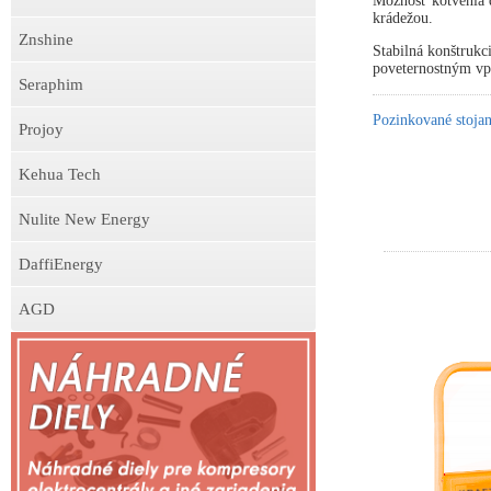
Možnosť kotvenia d
krádežou.
Znshine
Stabilná konštrukc
poveternostným v
Seraphim
Pozinkované stojan
Projoy
Kehua Tech
Nulite New Energy
DaffiEnergy
AGD