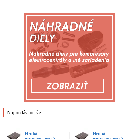
Najpredávanejšie
Hrubá
Hrubá
nepremokavaná
nepremokavaná