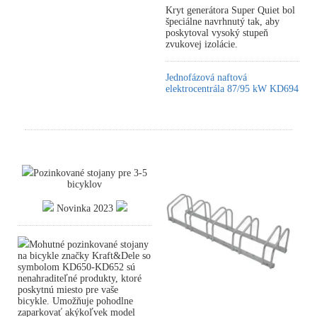
Kryt generátora Super Quiet bol
špeciálne navrhnutý tak, aby
poskytoval vysoký stupeň
zvukovej izolácie.
Jednofázová naftová
elektrocentrála 87/95 kW KD694
Pozinkované stojany pre 3-5
bicyklov
Novinka 2023
Mohutné pozinkované stojany
na bicykle značky Kraft&Dele so
symbolom KD650-KD652 sú
nenahraditeľné produkty, ktoré
poskytnú miesto pre vaše
bicykle. Umožňuje pohodlne
zaparkovať akýkoľvek model