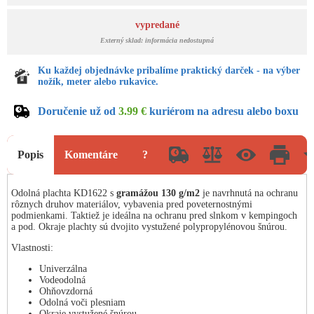
vypredané
Externý sklad: informácia nedostupná
Ku každej objednávke pribalíme praktický darček - na výber
nožík, meter alebo rukavice.
Doručenie už od
3.99 €
kuriérom na adresu alebo boxu
Popis
Komentáre
?
Odolná plachta KD1622 s
gramážou 130 g/m2
je navrhnutá na ochranu
rôznych druhov materiálov, vybavenia pred poveternostnými
podmienkami. Taktiež je ideálna na ochranu pred slnkom v kempingoch
a pod. Okraje plachty sú dvojito vystužené polypropylénovou šnúrou.
Vlastnosti:
Univerzálna
Vodeodolná
Ohňovzdorná
Odolná voči plesniam
Okraje vystužené šnúrou