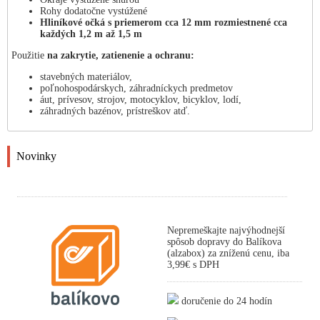
Rohy dodatočne vystúžené
Hliníkové očká s priemerom cca 12 mm rozmiestnené cca
každých 1,2 m až 1,5 m
Použitie
na zakrytie, zatienenie a ochranu:
stavebných materiálov,
poľnohospodárskych, záhradníckych predmetov
áut, prívesov, strojov, motocyklov, bicyklov, lodí,
záhradných bazénov, prístreškov atď.
Novinky
Nepremeškajte najvýhodnejší
spôsob dopravy do Balíkova
(alzabox) za zníženú cenu, iba
3,99€ s DPH
doručenie do 24 hodín