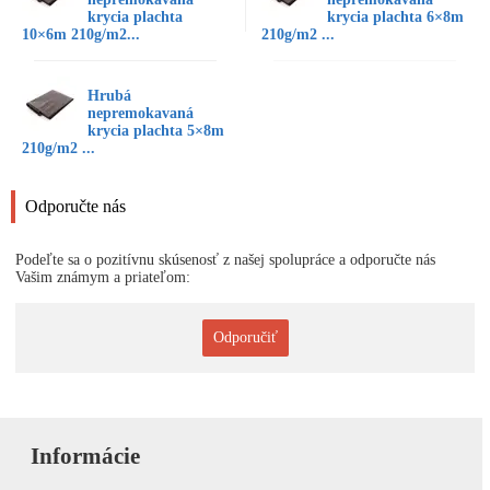
krycia plachta
krycia plachta 6×8m
10×6m 210g/m2...
210g/m2 ...
Hrubá
nepremokavaná
krycia plachta 5×8m
210g/m2 ...
Odporučte nás
Podeľte sa o pozitívnu skúsenosť z našej spolupráce a odporučte nás
Vašim známym a priateľom:
Odporučiť
Informácie