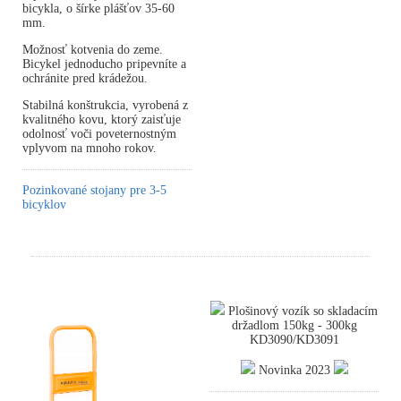
bicykla, o šírke plášťov 35-60
mm.
Možnosť kotvenia do zeme.
Bicykel jednoducho pripevníte a
ochránite pred krádežou.
Stabilná konštrukcia, vyrobená z
kvalitného kovu, ktorý zaisťuje
odolnosť voči poveternostným
vplyvom na mnoho rokov.
Pozinkované stojany pre 3-5
bicyklov
Plošinový vozík so skladacím
držadlom 150kg - 300kg
KD3090/KD3091
Novinka 2023