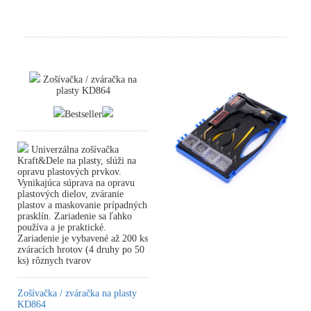
Zošívačka / zváračka na
plasty KD864
Bestseller
Univerzálna zošívačka
Kraft&Dele na plasty, slúži na
opravu plastových prvkov.
Vynikajúca súprava na opravu
plastových dielov, zváranie
plastov a maskovanie prípadných
prasklín. Zariadenie sa ľahko
používa a je praktické.
Zariadenie je vybavené až 200 ks
zváracích hrotov (4 druhy po 50
ks) rôznych tvarov
Zošívačka / zváračka na plasty
KD864