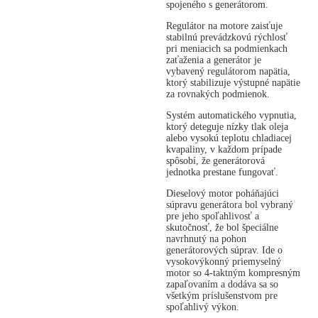
spojeného s generátorom.
Regulátor na motore zaisťuje
stabilnú prevádzkovú rýchlosť
pri meniacich sa podmienkach
zaťaženia a generátor je
vybavený regulátorom napätia,
ktorý stabilizuje výstupné napätie
za rovnakých podmienok.
Systém automatického vypnutia,
ktorý deteguje nízky tlak oleja
alebo vysokú teplotu chladiacej
kvapaliny, v každom prípade
spôsobí, že generátorová
jednotka prestane fungovať.
Dieselový motor poháňajúci
súpravu generátora bol vybraný
pre jeho spoľahlivosť a
skutočnosť, že bol špeciálne
navrhnutý na pohon
generátorových súprav. Ide o
vysokovýkonný priemyselný
motor so 4-taktným kompresným
zapaľovaním a dodáva sa so
všetkým príslušenstvom pre
spoľahlivý výkon.