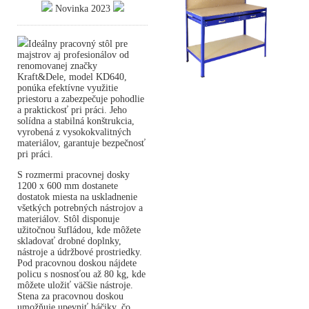
Novinka 2023
Ideálny pracovný stôl pre
majstrov aj profesionálov od
renomovanej značky
Kraft&Dele, model KD640,
ponúka efektívne využitie
priestoru a zabezpečuje pohodlie
a praktickosť pri práci. Jeho
solídna a stabilná konštrukcia,
vyrobená z vysokokvalitných
materiálov, garantuje bezpečnosť
pri práci.
S rozmermi pracovnej dosky
1200 x 600 mm dostanete
dostatok miesta na uskladnenie
všetkých potrebných nástrojov a
materiálov. Stôl disponuje
užitočnou šufládou, kde môžete
skladovať drobné doplnky,
nástroje a údržbové prostriedky.
Pod pracovnou doskou nájdete
policu s nosnosťou až 80 kg, kde
môžete uložiť väčšie nástroje.
Stena za pracovnou doskou
umožňuje upevniť háčiky, čo