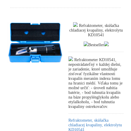
Refraktometer, skúšačka
chladiacej kvapaliny, elektrolytu
KD10541
Bestseller
Refraktometer KD10541,
nepostrádateľný v každej dielni,
je zariadenie, ktoré umožňuje
zisťovať fyzikálne vlastnosti
kvapalín meraním indexu lomu
na hranici médií. Vďaka tomu je
možné určiť: - úroveň nabitia
batérie, - bod tuhnutia kvapalín
na báze propylénglykolu alebo
etylalkoholu, - bod tuhnutia
kvapaliny ostrekovačov.
Refraktometer, skúšačka
chladiacej kvapaliny, elektrolytu
KD10541