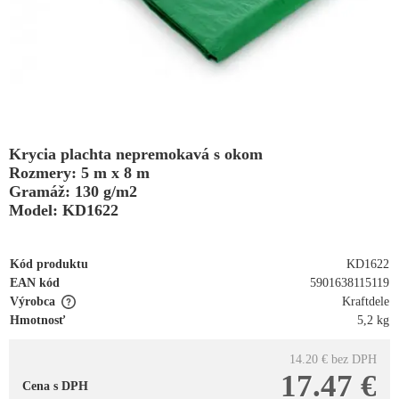
Krycia plachta nepremokavá s okom
Rozmery: 5 m x 8 m
Gramáž: 130 g/m2
Model: KD1622
Kód produktu
KD1622
EAN kód
5901638115119
Výrobca
Kraftdele
Hmotnosť
5,2 kg
14.20 €
bez DPH
17.47 €
Cena s DPH