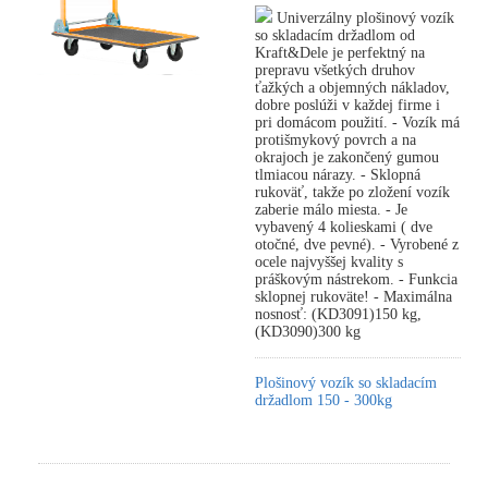
Univerzálny plošinový vozík
so skladacím držadlom od
Kraft&Dele je perfektný na
prepravu všetkých druhov
ťažkých a objemných nákladov,
dobre poslúži v každej firme i
pri domácom použití. - Vozík má
protišmykový povrch a na
okrajoch je zakončený gumou
tlmiacou nárazy. - Sklopná
rukoväť, takže po zložení vozík
zaberie málo miesta. - Je
vybavený 4 kolieskami ( dve
otočné, dve pevné). - Vyrobené z
ocele najvyššej kvality s
práškovým nástrekom. - Funkcia
sklopnej rukoväte! - Maximálna
nosnosť: (KD3091)150 kg,
(KD3090)300 kg
Plošinový vozík so skladacím
držadlom 150 - 300kg