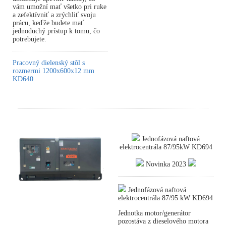
vám umožní mať všetko pri ruke
a zefektívniť a zrýchliť svoju
prácu, keďže budete mať
jednoduchý prístup k tomu, čo
potrebujete.
Pracovný dielenský stôl s
rozmermi 1200x600x12 mm
KD640
Jednofázová naftová
elektrocentrála 87/95kW KD694
Novinka 2023
Jednofázová naftová
elektrocentrála 87/95 kW KD694
Jednotka motor/generátor
pozostáva z dieselového motora