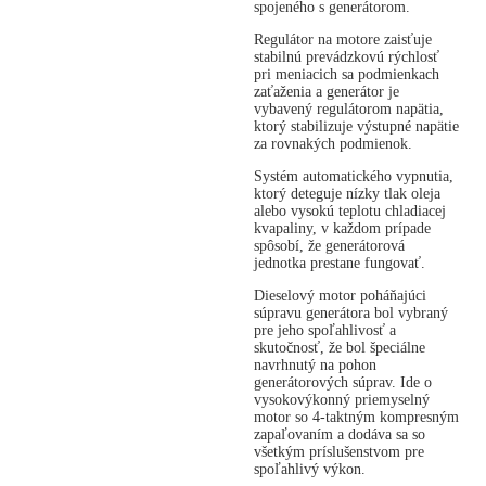
spojeného s generátorom.
Regulátor na motore zaisťuje
stabilnú prevádzkovú rýchlosť
pri meniacich sa podmienkach
zaťaženia a generátor je
vybavený regulátorom napätia,
ktorý stabilizuje výstupné napätie
za rovnakých podmienok.
Systém automatického vypnutia,
ktorý deteguje nízky tlak oleja
alebo vysokú teplotu chladiacej
kvapaliny, v každom prípade
spôsobí, že generátorová
jednotka prestane fungovať.
Dieselový motor poháňajúci
súpravu generátora bol vybraný
pre jeho spoľahlivosť a
skutočnosť, že bol špeciálne
navrhnutý na pohon
generátorových súprav. Ide o
vysokovýkonný priemyselný
motor so 4-taktným kompresným
zapaľovaním a dodáva sa so
všetkým príslušenstvom pre
spoľahlivý výkon.