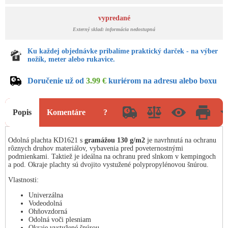
vypredané
Externý sklad: informácia nedostupná
Ku každej objednávke pribalíme praktický darček - na výber
nožík, meter alebo rukavice.
Doručenie už od
3.99 €
kuriérom na adresu alebo boxu
Popis
Komentáre
?
Odolná plachta KD1621 s
gramážou 130 g/m2
je navrhnutá na ochranu
rôznych druhov materiálov, vybavenia pred poveternostnými
podmienkami. Taktiež je ideálna na ochranu pred slnkom v kempingoch
a pod. Okraje plachty sú dvojito vystužené polypropylénovou šnúrou.
Vlastnosti:
Univerzálna
Vodeodolná
Ohňovzdorná
Odolná voči plesniam
Okraje vystužené šnúrou