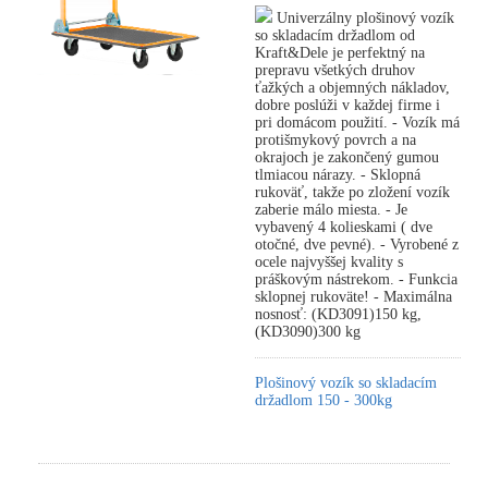
Univerzálny plošinový vozík
so skladacím držadlom od
Kraft&Dele je perfektný na
prepravu všetkých druhov
ťažkých a objemných nákladov,
dobre poslúži v každej firme i
pri domácom použití. - Vozík má
protišmykový povrch a na
okrajoch je zakončený gumou
tlmiacou nárazy. - Sklopná
rukoväť, takže po zložení vozík
zaberie málo miesta. - Je
vybavený 4 kolieskami ( dve
otočné, dve pevné). - Vyrobené z
ocele najvyššej kvality s
práškovým nástrekom. - Funkcia
sklopnej rukoväte! - Maximálna
nosnosť: (KD3091)150 kg,
(KD3090)300 kg
Plošinový vozík so skladacím
držadlom 150 - 300kg