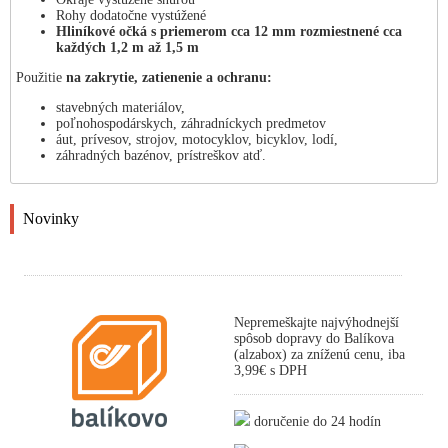
Rohy dodatočne vystúžené
Hliníkové očká s priemerom cca 12 mm rozmiestnené cca
každých 1,2 m až 1,5 m
Použitie
na zakrytie, zatienenie a ochranu:
stavebných materiálov,
poľnohospodárskych, záhradníckych predmetov
áut, prívesov, strojov, motocyklov, bicyklov, lodí,
záhradných bazénov, prístreškov atď.
Novinky
Nepremeškajte najvýhodnejší
spôsob dopravy do Balíkova
(alzabox) za zníženú cenu, iba
3,99€ s DPH
doručenie do 24 hodín