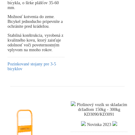
bicykla, o šírke plášťov 35-60
mm.
Možnosť kotvenia do zeme.
Bicykel jednoducho pripevníte a
ochránite pred krádežou.
Stabilná konštrukcia, vyrobená z
kvalitného kovu, ktorý zaisťuje
odolnosť voči poveternostným
vplyvom na mnoho rokov.
Pozinkované stojany pre 3-5
bicyklov
Plošinový vozík so skladacím
držadlom 150kg - 300kg
KD3090/KD3091
Novinka 2023