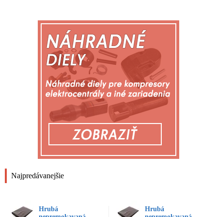
Najpredávanejšie
Hrubá
Hrubá
nepremokavaná
nepremokavaná