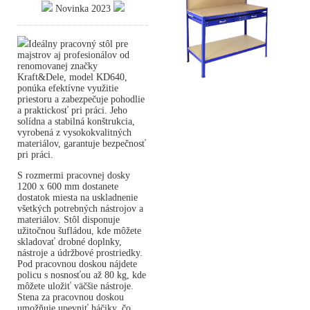
Novinka 2023
Ideálny pracovný stôl pre
majstrov aj profesionálov od
renomovanej značky
Kraft&Dele, model KD640,
ponúka efektívne využitie
priestoru a zabezpečuje pohodlie
a praktickosť pri práci. Jeho
solídna a stabilná konštrukcia,
vyrobená z vysokokvalitných
materiálov, garantuje bezpečnosť
pri práci.
S rozmermi pracovnej dosky
1200 x 600 mm dostanete
dostatok miesta na uskladnenie
všetkých potrebných nástrojov a
materiálov. Stôl disponuje
užitočnou šufládou, kde môžete
skladovať drobné doplnky,
nástroje a údržbové prostriedky.
Pod pracovnou doskou nájdete
policu s nosnosťou až 80 kg, kde
môžete uložiť väčšie nástroje.
Stena za pracovnou doskou
umožňuje upevniť háčiky, čo