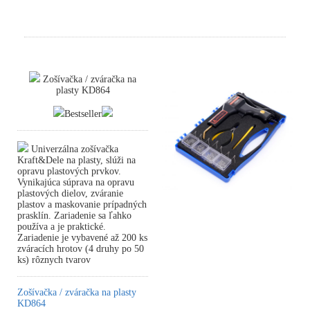
Zošívačka / zváračka na
plasty KD864
Bestseller
Univerzálna zošívačka
Kraft&Dele na plasty, slúži na
opravu plastových prvkov.
Vynikajúca súprava na opravu
plastových dielov, zváranie
plastov a maskovanie prípadných
prasklín. Zariadenie sa ľahko
používa a je praktické.
Zariadenie je vybavené až 200 ks
zváracích hrotov (4 druhy po 50
ks) rôznych tvarov
Zošívačka / zváračka na plasty
KD864