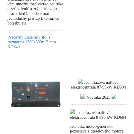
vám umožní mať všetko pri ruke
a zefektívniť a zrýchliť svoju
prácu, keďže budete mať
jednoduchý prístup k tomu, čo
potrebujete.
Pracovný dielenský stôl s
rozmermi 1200x600x12 mm
KD640
Jednofázová naftová
elektrocentrála 87/95kW KD694
Novinka 2023
Jednofázová naftová
elektrocentrála 87/95 kW KD694
Jednotka motor/generátor
pozostáva z dieselového motora