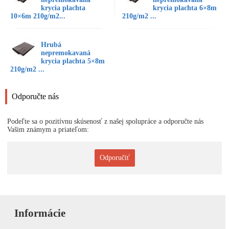
krycia plachta
krycia plachta 6×8m
10×6m 210g/m2...
210g/m2 ...
Hrubá
nepremokavaná
krycia plachta 5×8m
210g/m2 ...
Odporučte nás
Podeľte sa o pozitívnu skúsenosť z našej spolupráce a odporučte nás
Vašim známym a priateľom:
Odporučiť
Informácie