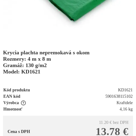
Krycia plachta nepremokavá s okom
Rozmery: 4 m x 8 m
Gramáž: 130 g/m2
Model: KD1621
Kód produktu
KD1621
EAN kód
5901638115102
Výrobca
Kraftdele
Hmotnosť
4,16 kg
11.20 €
bez DPH
13.78 €
Cena s DPH