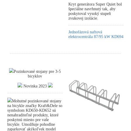
Kryt generátora Super Quiet bol
špeciálne navrhnutý tak, aby
poskytoval vysoký stupeň
zvukovej izolácie.
Jednofázová naftová
elektrocentrála 87/95 kW KD694
Pozinkované stojany pre 3-5
bicyklov
Novinka 2023
Mohutné pozinkované stojany
na bicykle značky Kraft&Dele so
symbolom KD650-KD652 sú
nenahraditeľné produkty, ktoré
poskytnú miesto pre vaše
bicykle. Umožňuje pohodlne
zaparkovať akýkoľvek model