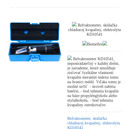
Refraktometer, skúšačka
chladiacej kvapaliny, elektrolytu
KD10541
Bestseller
Refraktometer KD10541,
nepostrádateľný v každej dielni,
je zariadenie, ktoré umožňuje
zisťovať fyzikálne vlastnosti
kvapalín meraním indexu lomu
na hranici médií. Vďaka tomu je
možné určiť: - úroveň nabitia
batérie, - bod tuhnutia kvapalín
na báze propylénglykolu alebo
etylalkoholu, - bod tuhnutia
kvapaliny ostrekovačov.
Refraktometer, skúšačka
chladiacej kvapaliny, elektrolytu
KD10541