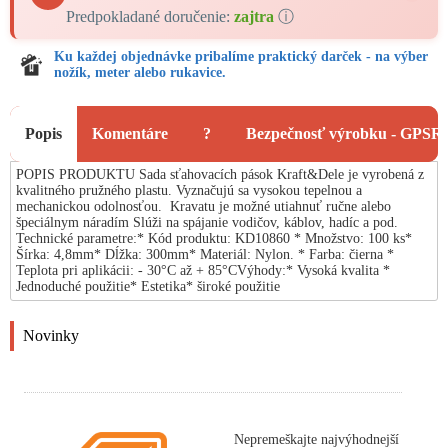
Predpokladané doručenie:
zajtra
ⓘ
Ku každej objednávke pribalíme praktický darček - na výber
nožík, meter alebo rukavice.
Popis
Komentáre
?
Bezpečnosť výrobku - GPSR
POPIS PRODUKTU Sada sťahovacích pások Kraft&Dele je vyrobená z
kvalitného pružného plastu. Vyznačujú sa vysokou tepelnou a
mechanickou odolnosťou. Kravatu je možné utiahnuť ručne alebo
špeciálnym náradím Slúži na spájanie vodičov, káblov, hadíc a pod.
Technické parametre:* Kód produktu: KD10860 * Množstvo: 100 ks*
Šírka: 4,8mm* Dĺžka: 300mm* Materiál: Nylon. * Farba: čierna *
Teplota pri aplikácii: - 30°C až + 85°CVýhody:* Vysoká kvalita *
Jednoduché použitie* Estetika* široké použitie
Novinky
Nepremeškajte najvýhodnejší