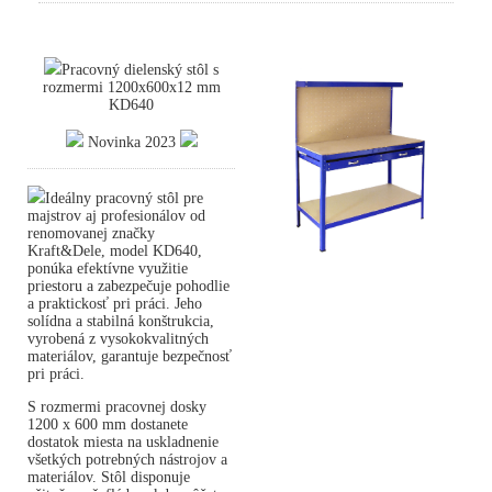
Pracovný dielenský stôl s
rozmermi 1200x600x12 mm
KD640
Novinka 2023
Ideálny pracovný stôl pre
majstrov aj profesionálov od
renomovanej značky
Kraft&Dele, model KD640,
ponúka efektívne využitie
priestoru a zabezpečuje pohodlie
a praktickosť pri práci. Jeho
solídna a stabilná konštrukcia,
vyrobená z vysokokvalitných
materiálov, garantuje bezpečnosť
pri práci.
S rozmermi pracovnej dosky
1200 x 600 mm dostanete
dostatok miesta na uskladnenie
všetkých potrebných nástrojov a
materiálov. Stôl disponuje