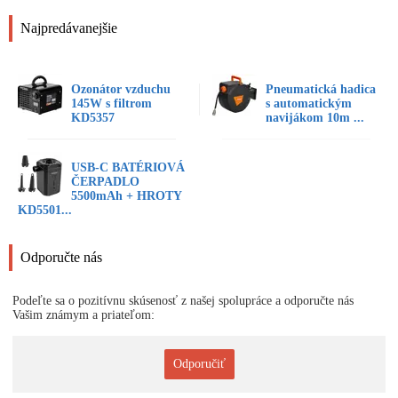
Najpredávanejšie
Ozonátor vzduchu
Pneumatická hadica
145W s filtrom
s automatickým
KD5357
navijákom 10m ...
USB-C BATÉRIOVÁ
ČERPADLO
5500mAh + HROTY
KD5501...
Odporučte nás
Podeľte sa o pozitívnu skúsenosť z našej spolupráce a odporučte nás
Vašim známym a priateľom:
Odporučiť