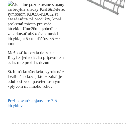
Mohutné pozinkované stojany
na bicykle značky Kraft&Dele so
symbolom KD650-KD652 sú
nenahraditeľné produkty, ktoré
poskytnú miesto pre vaše
bicykle. Umožňuje pohodlne
zaparkovať akýkoľvek model
bicykla, o šírke plášťov 35-60
mm.
Možnosť kotvenia do zeme.
Bicykel jednoducho pripevníte a
ochránite pred krádežou.
Stabilná konštrukcia, vyrobená z
kvalitného kovu, ktorý zaisťuje
odolnosť voči poveternostným
vplyvom na mnoho rokov.
Pozinkované stojany pre 3-5
bicyklov