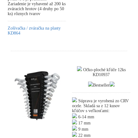
Zariadenie je vybavené až 200 ks
zváracích hrotov (4 druhy po 50
ks) rôznych tvarov
Zošívačka / zváračka na plasty
KD864
Očko-ploché kľúče 12ks
KD10937
Bestseller
Súprava je vyrobená zo CRV
ocele. Skladá sa z 12 kusov
kľúčov s veľkosťami:
6-14 mm
17 mm
9 mm
22 mm