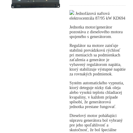
Jednofázová naftová
elektrocentrála 87/95 kW KD694
Jednotka motor/generátor
pozostáva z dieselového motora
spojeného s generátorom.
Regulátor na motore zaisťuje
stabilnú prevádzkovú rýchlosť
pri meniacich sa podmienkach
zaťaženia a generátor je
vybavený regulátorom napätia,
ktorý stabilizuje výstupné napätie
za rovnakých podmienok.
Systém automatického vypnutia,
ktorý deteguje nízky tlak oleja
alebo vysokú teplotu chladiacej
kvapaliny, v každom prípade
spôsobí, že generátorová
jednotka prestane fungovať.
Dieselový motor poháňajúci
súpravu generátora bol vybraný
pre jeho spoľahlivosť a
skutočnosť, že bol špeciálne