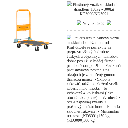
Plošinový vozík so skladacím
držadlom 150kg - 300kg
KD3090/KD3091
Novinka 2023
Univerzálny plošinový vozík
so skladacím držadlom od
Kraft&Dele je perfektný na
prepravu všetkých druhov
ťažkých a objemných nákladov,
dobre poslúži v každej firme i
pri domácom použití. - Vozík má
protišmykový povrch a na
okrajoch je zakončený gumou
tlmiacou nárazy. - Sklopná
rukoväť, takže po zložení vozík
zaberie málo miesta. - Je
vybavený 4 kolieskami ( dve
otočné, dve pevné). - Vyrobené z
ocele najvyššej kvality s
práškovým nástrekom. - Funkcia
sklopnej rukoväte! - Maximálna
nosnosť: (KD3091)150 kg,
(KD3090)300 kg