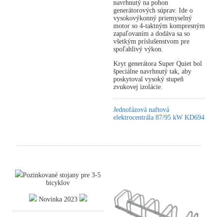
navrhnutý na pohon
generátorových súprav. Ide o
vysokovýkonný priemyselný
motor so 4-taktným kompresným
zapaľovaním a dodáva sa so
všetkým príslušenstvom pre
spoľahlivý výkon.
Kryt generátora Super Quiet bol
špeciálne navrhnutý tak, aby
poskytoval vysoký stupeň
zvukovej izolácie.
Jednofázová naftová
elektrocentrála 87/95 kW KD694
Pozinkované stojany pre 3-5
bicyklov
Novinka 2023