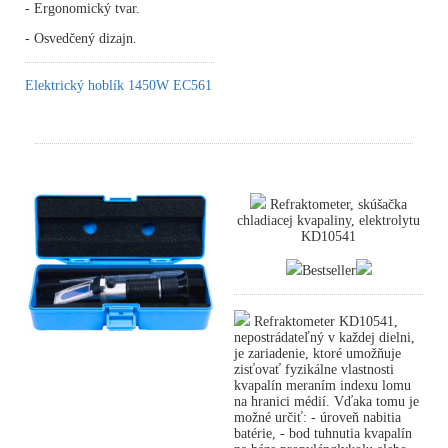
- Ergonomický tvar.
- Osvedčený dizajn.
Elektrický hoblík 1450W EC561
Refraktometer, skúšačka
chladiacej kvapaliny, elektrolytu
KD10541
Bestseller
Refraktometer KD10541,
nepostrádateľný v každej dielni,
je zariadenie, ktoré umožňuje
zisťovať fyzikálne vlastnosti
kvapalín meraním indexu lomu
na hranici médií. Vďaka tomu je
možné určiť: - úroveň nabitia
batérie, - bod tuhnutia kvapalín