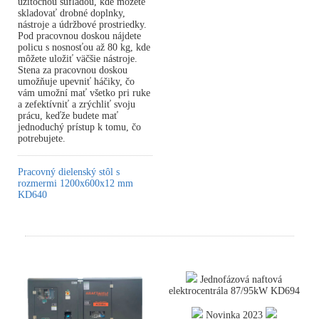
užitočnou šufládou, kde môžete
skladovať drobné doplnky,
nástroje a údržbové prostriedky.
Pod pracovnou doskou nájdete
policu s nosnosťou až 80 kg, kde
môžete uložiť väčšie nástroje.
Stena za pracovnou doskou
umožňuje upevniť háčiky, čo
vám umožní mať všetko pri ruke
a zefektívniť a zrýchliť svoju
prácu, keďže budete mať
jednoduchý prístup k tomu, čo
potrebujete.
Pracovný dielenský stôl s
rozmermi 1200x600x12 mm
KD640
Jednofázová naftová
elektrocentrála 87/95kW KD694
Novinka 2023