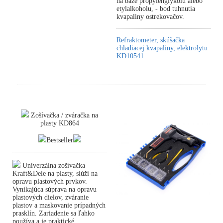
na báze propylénglykolu alebo
etylalkoholu, - bod tuhnutia
kvapaliny ostrekovačov.
Refraktometer, skúšačka
chladiacej kvapaliny, elektrolytu
KD10541
Zošívačka / zváračka na
plasty KD864
Bestseller
Univerzálna zošívačka
Kraft&Dele na plasty, slúži na
opravu plastových prvkov.
Vynikajúca súprava na opravu
plastových dielov, zváranie
plastov a maskovanie prípadných
prasklín. Zariadenie sa ľahko
používa a je praktické.