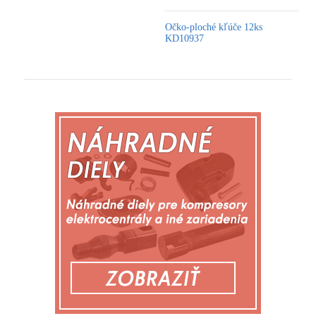
Očko-ploché kľúče 12ks
KD10937