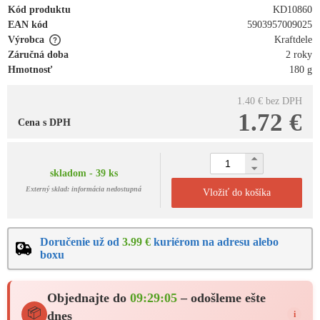
Kód produktu
KD10860
EAN kód
5903957009025
Výrobca
Kraftdele
Záručná doba
2 roky
Hmotnosť
180 g
1.40 €
bez DPH
1.72 €
Cena s DPH
skladom - 39 ks
Externý sklad: informácia nedostupná
Vložiť do košíka
Doručenie už od
3.99 €
kuriérom na adresu alebo
boxu
Objednajte do
09:29:05
– odošleme ešte
📦
dnes
i