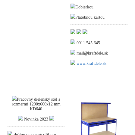
Dobierkou
Platobnou kartou
0911 545 645
mail@kraftdele.sk
www.kraftdele.sk
Pracovný dielenský stôl s
rozmermi 1200x600x12 mm
KD640
Novinka 2023
Ideálny pracovný stôl pre