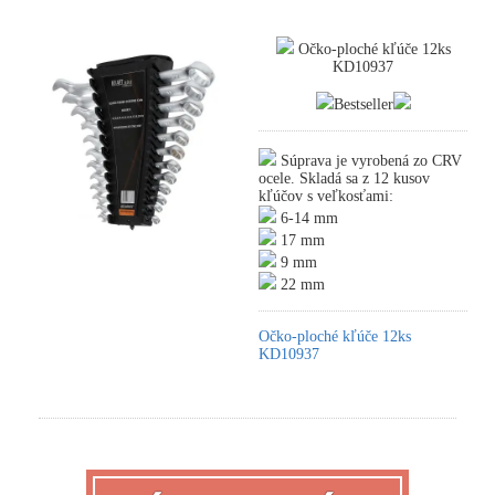
Očko-ploché kľúče 12ks
KD10937
Bestseller
Súprava je vyrobená zo CRV
ocele. Skladá sa z 12 kusov
kľúčov s veľkosťami:
6-14 mm
17 mm
9 mm
22 mm
Očko-ploché kľúče 12ks
KD10937