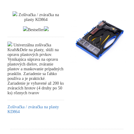
Zošívačka / zváračka na
plasty KD864
Bestseller
Univerzálna zošívačka
Kraft&Dele na plasty, slúži na
opravu plastových prvkov.
Vynikajúca súprava na opravu
plastových dielov, zváranie
plastov a maskovanie prípadných
prasklín. Zariadenie sa ľahko
používa a je praktické.
Zariadenie je vybavené až 200 ks
zváracích hrotov (4 druhy po 50
ks) rôznych tvarov
Zošívačka / zváračka na plasty
KD864