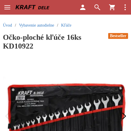
Úvod
/
Vybavenie autodielne
/
Kľúče
Očko-ploché kľúče 16ks
Bestseller
KD10922