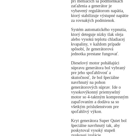
pri meniacich sa podmienkach
zaťaženia a generátor je
vybavený regulátorom napätia,
ktorý stabilizuje výstupné napätie
za rovnakých podmienok.
Systém automatického vypnutia,
ktorý deteguje nízky tlak oleja
alebo vysokú teplotu chladiacej
kvapaliny, v každom prípade
spôsobí, že generátorová
jednotka prestane fungovať.
Dieselový motor poháňajúci
súpravu generátora bol vybraný
pre jeho spoľahlivosť a
skutočnosť, že bol špeciálne
navrhnutý na pohon
generátorových súprav. Ide o
vysokovýkonný priemyselný
motor so 4-taktným kompresným
zapaľovaním a dodáva sa so
všetkým príslušenstvom pre
spoľahlivý výkon.
Kryt generátora Super Quiet bol
špeciálne navrhnutý tak, aby
poskytoval vysoký stupeň
zvukovej izolácie.