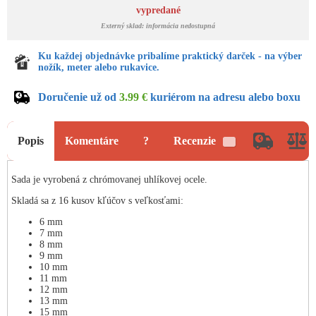
vypredané
Externý sklad: informácia nedostupná
Ku každej objednávke pribalíme praktický darček - na výber
nožík, meter alebo rukavice.
Doručenie už od
3.99 €
kuriérom na adresu alebo boxu
Popis
Komentáre
?
Recenzie
1
Sada je vyrobená z chrómovanej uhlíkovej ocele.
Skladá sa z 16 kusov kľúčov s veľkosťami:
6 mm
7 mm
8 mm
9 mm
10 mm
11 mm
12 mm
13 mm
15 mm