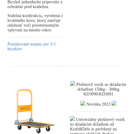
Bicykel jednoducho pripevníte a
ochránite pred krádežou.
Stabilná konštrukcia, vyrobená z
kvalitného kovu, ktorý zaisťuje
odolnosť voči poveternostným
vplyvom na mnoho rokov.
Pozinkované stojany pre 3-5
bicyklov
Plošinový vozík so skladacím
držadlom 150kg - 300kg
KD3090/KD3091
Novinka 2023
Univerzálny plošinový vozík
so skladacím držadlom od
Kraft&Dele je perfektný na
prepravu všetkých druhov