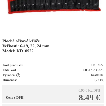
Ploché očkové kľúče
Veľkosti: 6-19, 22, 24 mm
Model: KD10922
Kód produktu
KD10922
EAN kód
5903175333223
Výrobca
Kraftdele
Hmotnosť
1,22 kg
6.90 €
bez DPH
8.49 €
Cena s DPH