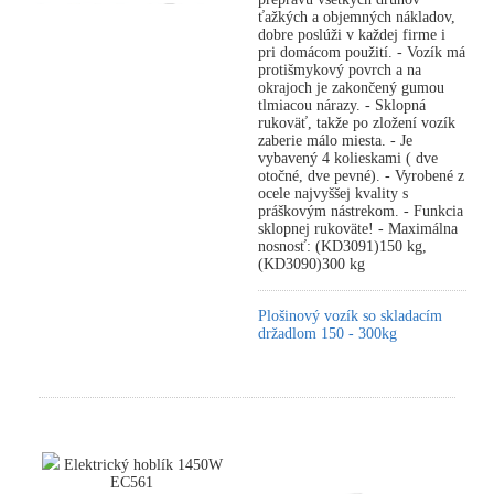
ťažkých a objemných nákladov,
dobre poslúži v každej firme i
pri domácom použití. - Vozík má
protišmykový povrch a na
okrajoch je zakončený gumou
tlmiacou nárazy. - Sklopná
rukoväť, takže po zložení vozík
zaberie málo miesta. - Je
vybavený 4 kolieskami ( dve
otočné, dve pevné). - Vyrobené z
ocele najvyššej kvality s
práškovým nástrekom. - Funkcia
sklopnej rukoväte! - Maximálna
nosnosť: (KD3091)150 kg,
(KD3090)300 kg
Plošinový vozík so skladacím
držadlom 150 - 300kg
Elektrický hoblík 1450W
EC561