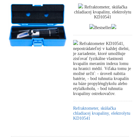
Refraktometer, skúšačka
chladiacej kvapaliny, elektrolytu
KD10541
Bestseller
Refraktometer KD10541,
nepostrádateľný v každej dielni,
je zariadenie, ktoré umožňuje
zisťovať fyzikálne vlastnosti
kvapalín meraním indexu lomu
na hranici médií. Vďaka tomu je
možné určiť: - úroveň nabitia
batérie, - bod tuhnutia kvapalín
na báze propylénglykolu alebo
etylalkoholu, - bod tuhnutia
kvapaliny ostrekovačov.
Refraktometer, skúšačka
chladiacej kvapaliny, elektrolytu
KD10541