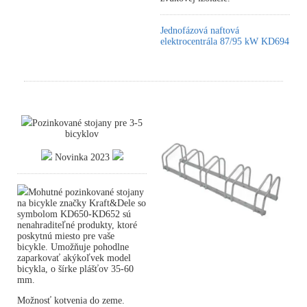
Jednofázová naftová
elektrocentrála 87/95 kW KD694
Pozinkované stojany pre 3-5
bicyklov
Novinka 2023
Mohutné pozinkované stojany
na bicykle značky Kraft&Dele so
symbolom KD650-KD652 sú
nenahraditeľné produkty, ktoré
poskytnú miesto pre vaše
bicykle. Umožňuje pohodlne
zaparkovať akýkoľvek model
bicykla, o šírke plášťov 35-60
mm.
Možnosť kotvenia do zeme.