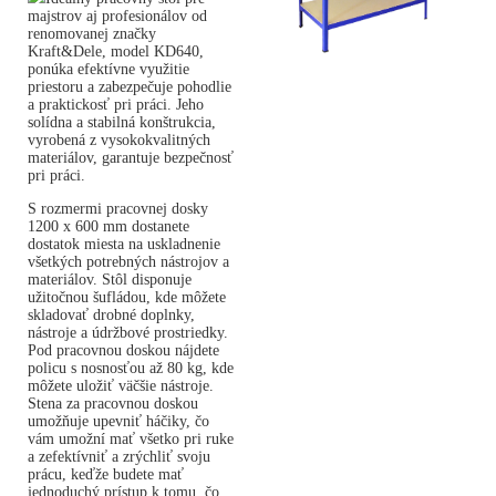
majstrov aj profesionálov od
renomovanej značky
Kraft&Dele, model KD640,
ponúka efektívne využitie
priestoru a zabezpečuje pohodlie
a praktickosť pri práci. Jeho
solídna a stabilná konštrukcia,
vyrobená z vysokokvalitných
materiálov, garantuje bezpečnosť
pri práci.
S rozmermi pracovnej dosky
1200 x 600 mm dostanete
dostatok miesta na uskladnenie
všetkých potrebných nástrojov a
materiálov. Stôl disponuje
užitočnou šufládou, kde môžete
skladovať drobné doplnky,
nástroje a údržbové prostriedky.
Pod pracovnou doskou nájdete
policu s nosnosťou až 80 kg, kde
môžete uložiť väčšie nástroje.
Stena za pracovnou doskou
umožňuje upevniť háčiky, čo
vám umožní mať všetko pri ruke
a zefektívniť a zrýchliť svoju
prácu, keďže budete mať
jednoduchý prístup k tomu, čo