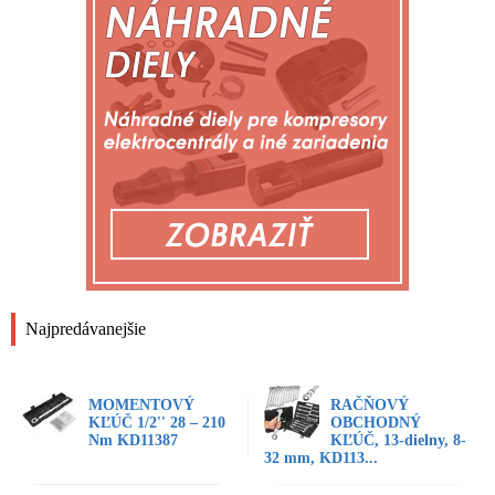
Najpredávanejšie
MOMENTOVÝ
RAČŇOVÝ
KĽÚČ 1/2'' 28 – 210
OBCHODNÝ
Nm KD11387
KĽÚČ, 13-dielny, 8-
32 mm, KD113...