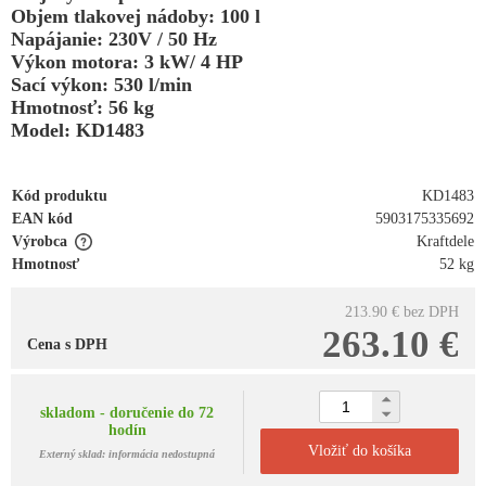
Objem tlakovej nádoby: 100 l
Napájanie: 230V / 50 Hz
Výkon motora: 3 kW/ 4 HP
Sací výkon: 530 l/min
Hmotnosť: 56 kg
Model: KD1483
Kód produktu
KD1483
EAN kód
5903175335692
Výrobca
Kraftdele
Hmotnosť
52 kg
213.90 €
bez DPH
263.10 €
Cena s DPH
skladom - doručenie do 72
hodín
Vložiť do košíka
Externý sklad: informácia nedostupná