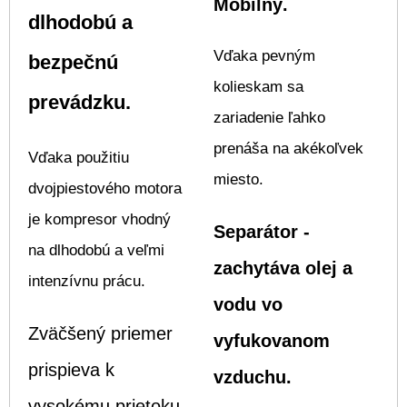
Mobilný.
dlhodobú a
Vďaka pevným
bezpečnú
kolieskam sa
prevádzku.
zariadenie ľahko
prenáša na akékoľvek
Vďaka použitiu
miesto.
dvojpiestového motora
je kompresor vhodný
Separátor -
na dlhodobú a veľmi
zachytáva olej a
intenzívnu prácu.
vodu vo
Zväčšený priemer
vyfukovanom
prispieva k
vzduchu.
vysokému prietoku