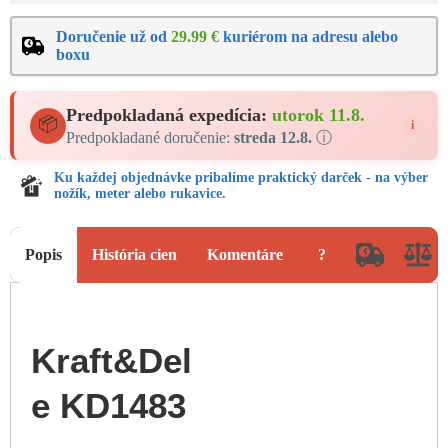
Doručenie už od
29.99 €
kuriérom na adresu alebo
boxu
Predpokladaná expedícia:
utorok 11.8.
📦
i
Predpokladané doručenie:
streda 12.8.
ⓘ
Ku každej objednávke pribalíme praktický darček - na výber
nožík, meter alebo rukavice.
Popis
História cien
Komentáre
?
Kraft&Del
e KD1483