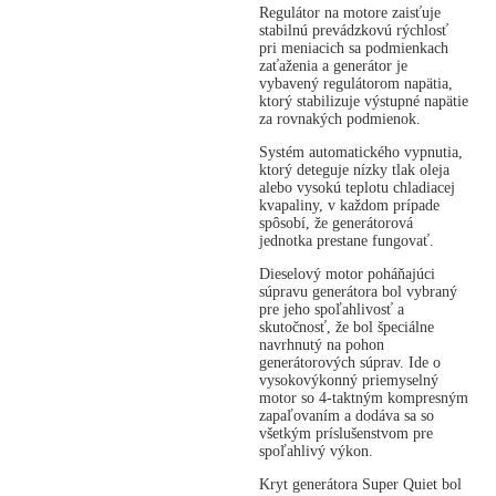
Regulátor na motore zaisťuje
stabilnú prevádzkovú rýchlosť
pri meniacich sa podmienkach
zaťaženia a generátor je
vybavený regulátorom napätia,
ktorý stabilizuje výstupné napätie
za rovnakých podmienok.
Systém automatického vypnutia,
ktorý deteguje nízky tlak oleja
alebo vysokú teplotu chladiacej
kvapaliny, v každom prípade
spôsobí, že generátorová
jednotka prestane fungovať.
Dieselový motor poháňajúci
súpravu generátora bol vybraný
pre jeho spoľahlivosť a
skutočnosť, že bol špeciálne
navrhnutý na pohon
generátorových súprav. Ide o
vysokovýkonný priemyselný
motor so 4-taktným kompresným
zapaľovaním a dodáva sa so
všetkým príslušenstvom pre
spoľahlivý výkon.
Kryt generátora Super Quiet bol