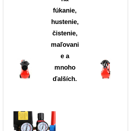
fúkanie,
hustenie,
čistenie,
maľovani
e a
mnoho
ďalších.