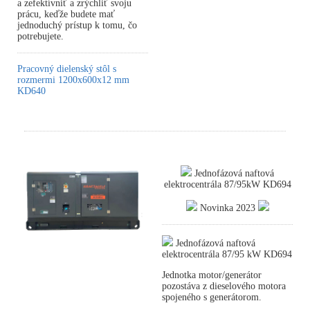
a zefektívniť a zrýchliť svoju
prácu, keďže budete mať
jednoduchý prístup k tomu, čo
potrebujete.
Pracovný dielenský stôl s
rozmermi 1200x600x12 mm
KD640
Jednofázová naftová
elektrocentrála 87/95kW KD694
Novinka 2023
Jednofázová naftová
elektrocentrála 87/95 kW KD694
Jednotka motor/generátor
pozostáva z dieselového motora
spojeného s generátorom.