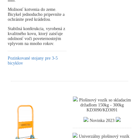
mm.
Možnosť kotvenia do zeme.
Bicykel jednoducho pripevníte a
ochránite pred krádežou.
Stabilná konštrukcia, vyrobená z
kvalitného kovu, ktorý zaisťuje
odolnosť voči poveternostným
vplyvom na mnoho rokov.
Pozinkované stojany pre 3-5
bicyklov
Plošinový vozík so skladacím
držadlom 150kg - 300kg
KD3090/KD3091
Novinka 2023
Univerzálny plošinový vozík