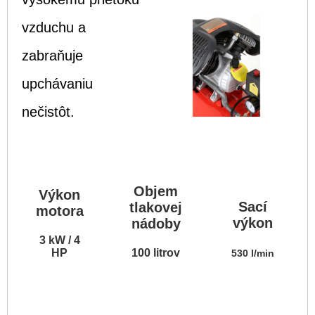
vzduchu a
zabraňuje
upchávaniu
nečistôt.
Objem
Výkon
Sací
tlakovej
motora
výkon
nádoby
3 kW / 4
HP
100 litrov
530 l/min