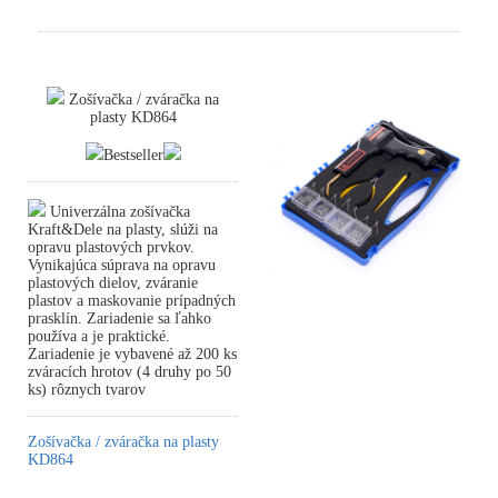
Zošívačka / zváračka na
plasty KD864
Bestseller
Univerzálna zošívačka
Kraft&Dele na plasty, slúži na
opravu plastových prvkov.
Vynikajúca súprava na opravu
plastových dielov, zváranie
plastov a maskovanie prípadných
prasklín. Zariadenie sa ľahko
používa a je praktické.
Zariadenie je vybavené až 200 ks
zváracích hrotov (4 druhy po 50
ks) rôznych tvarov
Zošívačka / zváračka na plasty
KD864