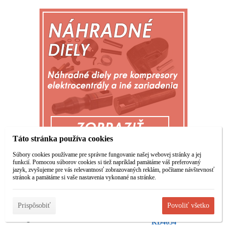
Táto stránka používa cookies
Súbory cookies používame pre správne fungovanie našej webovej stránky a jej
funkcií. Pomocou súborov cookies si tiež napríklad pamätáme váš preferovaný
jazyk, zvyšujeme pre vás relevantnosť zobrazovaných reklám, počítame návštevnosť
Najpredávanejšie
stránok a pamätáme si vaše nastavenia vykonané na stránke.
Prispôsobiť
Povoliť všetko
Olejový kompresor
Olejový kompresor
50L 230V KD4051
100L 2 piesty 230V
KD4054