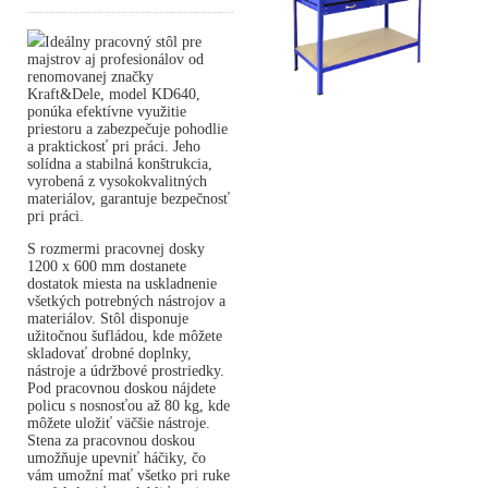
Ideálny pracovný stôl pre
majstrov aj profesionálov od
renomovanej značky
Kraft&Dele, model KD640,
ponúka efektívne využitie
priestoru a zabezpečuje pohodlie
a praktickosť pri práci. Jeho
solídna a stabilná konštrukcia,
vyrobená z vysokokvalitných
materiálov, garantuje bezpečnosť
pri práci.
S rozmermi pracovnej dosky
1200 x 600 mm dostanete
dostatok miesta na uskladnenie
všetkých potrebných nástrojov a
materiálov. Stôl disponuje
užitočnou šufládou, kde môžete
skladovať drobné doplnky,
nástroje a údržbové prostriedky.
Pod pracovnou doskou nájdete
policu s nosnosťou až 80 kg, kde
môžete uložiť väčšie nástroje.
Stena za pracovnou doskou
umožňuje upevniť háčiky, čo
vám umožní mať všetko pri ruke