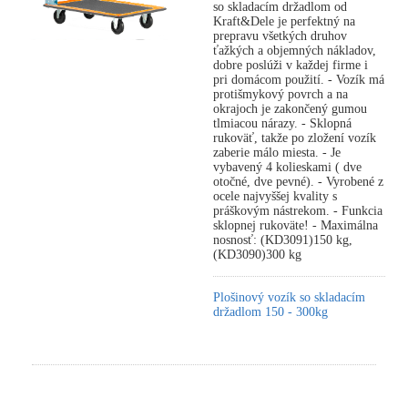
so skladacím držadlom od
Kraft&Dele je perfektný na
prepravu všetkých druhov
ťažkých a objemných nákladov,
dobre poslúži v každej firme i
pri domácom použití. - Vozík má
protišmykový povrch a na
okrajoch je zakončený gumou
tlmiacou nárazy. - Sklopná
rukoväť, takže po zložení vozík
zaberie málo miesta. - Je
vybavený 4 kolieskami ( dve
otočné, dve pevné). - Vyrobené z
ocele najvyššej kvality s
práškovým nástrekom. - Funkcia
sklopnej rukoväte! - Maximálna
nosnosť: (KD3091)150 kg,
(KD3090)300 kg
Plošinový vozík so skladacím
držadlom 150 - 300kg