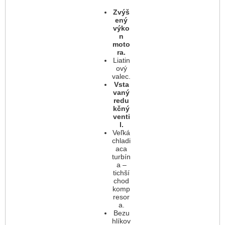
Zvýš
ený
výko
n
moto
ra.
Liatin
ový
valec.
Vsta
vaný
redu
kčný
venti
l.
Veľká
chladi
aca
turbín
a –
tichší
chod
komp
resor
a.
Bezu
hlíkov