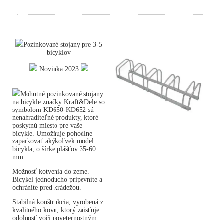
Pozinkované stojany pre 3-5
bicyklov
Novinka 2023
Mohutné pozinkované stojany
na bicykle značky Kraft&Dele so
symbolom KD650-KD652 sú
nenahraditeľné produkty, ktoré
poskytnú miesto pre vaše
bicykle. Umožňuje pohodlne
zaparkovať akýkoľvek model
bicykla, o šírke plášťov 35-60
mm.
Možnosť kotvenia do zeme.
Bicykel jednoducho pripevníte a
ochránite pred krádežou.
Stabilná konštrukcia, vyrobená z
kvalitného kovu, ktorý zaisťuje
odolnosť voči poveternostným