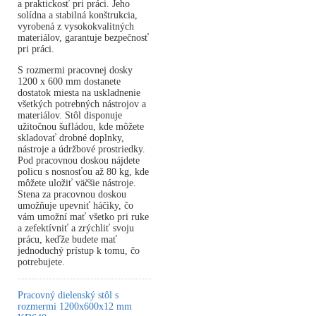
a praktickosť pri práci. Jeho
solídna a stabilná konštrukcia,
vyrobená z vysokokvalitných
materiálov, garantuje bezpečnosť
pri práci.
S rozmermi pracovnej dosky
1200 x 600 mm dostanete
dostatok miesta na uskladnenie
všetkých potrebných nástrojov a
materiálov. Stôl disponuje
užitočnou šufládou, kde môžete
skladovať drobné doplnky,
nástroje a údržbové prostriedky.
Pod pracovnou doskou nájdete
policu s nosnosťou až 80 kg, kde
môžete uložiť väčšie nástroje.
Stena za pracovnou doskou
umožňuje upevniť háčiky, čo
vám umožní mať všetko pri ruke
a zefektívniť a zrýchliť svoju
prácu, keďže budete mať
jednoduchý prístup k tomu, čo
potrebujete.
Pracovný dielenský stôl s
rozmermi 1200x600x12 mm