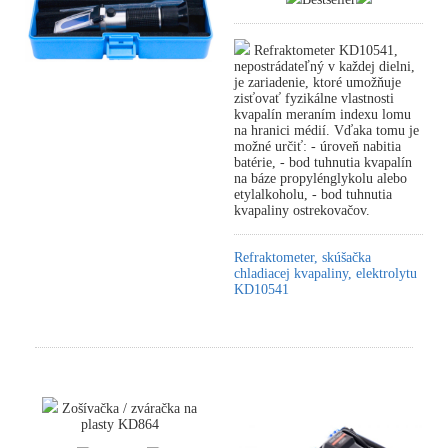
Refraktometer KD10541,
nepostrádateľný v každej dielni,
je zariadenie, ktoré umožňuje
zisťovať fyzikálne vlastnosti
kvapalín meraním indexu lomu
na hranici médií. Vďaka tomu je
možné určiť: - úroveň nabitia
batérie, - bod tuhnutia kvapalín
na báze propylénglykolu alebo
etylalkoholu, - bod tuhnutia
kvapaliny ostrekovačov.
Refraktometer, skúšačka
chladiacej kvapaliny, elektrolytu
KD10541
Zošívačka / zváračka na
plasty KD864