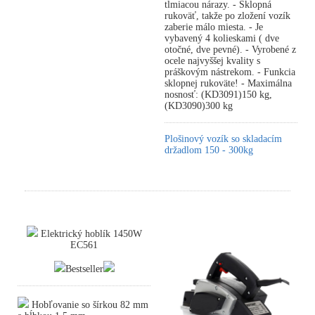
tlmiacou nárazy. - Sklopná
rukoväť, takže po zložení vozík
zaberie málo miesta. - Je
vybavený 4 kolieskami ( dve
otočné, dve pevné). - Vyrobené z
ocele najvyššej kvality s
práškovým nástrekom. - Funkcia
sklopnej rukoväte! - Maximálna
nosnosť: (KD3091)150 kg,
(KD3090)300 kg
Plošinový vozík so skladacím
držadlom 150 - 300kg
Elektrický hoblík 1450W
EC561
Bestseller
Hobľovanie so šírkou 82 mm