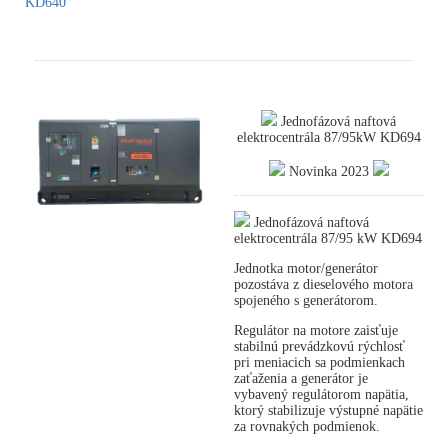
KD640
Jednofázová naftová
elektrocentrála 87/95kW KD694
Novinka 2023
Jednofázová naftová
elektrocentrála 87/95 kW KD694
Jednotka motor/generátor
pozostáva z dieselového motora
spojeného s generátorom.
Regulátor na motore zaisťuje
stabilnú prevádzkovú rýchlosť
pri meniacich sa podmienkach
zaťaženia a generátor je
vybavený regulátorom napätia,
ktorý stabilizuje výstupné napätie
za rovnakých podmienok.