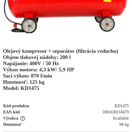
Olejový kompresor + separátor (filtrácia vzduchu)
Objem tlakovej nádoby: 200 l
Napájanie: 400V / 50 Hz
Výkon motora: 4,3 kW/ 5,9 HP
Sací výkon: 870 l/min
Hmotnosť: 125 kg
Model: KD1475
Kód produktu
KD1475
EAN kód
5901638118479
Výrobca
Kraftdele
Hmotnosť
98 kg