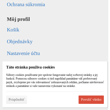
Ochrana súkromia
Môj profil
Košík
Objednávky
Nastavenie účtu
Reklamácie
Táto stránka používa cookies
Súbory cookies používame pre správne fungovanie našej webovej stránky a jej
Obľúbené
funkcií. Pomocou súborov cookies si tiež napríklad pamätáme váš preferovaný
jazyk, zvyšujeme pre vás relevantnosť zobrazovaných reklám, počítame návštevnosť
stránok a pamätáme si vaše nastavenia vykonané na stránke.
Odstúpenie od zmluvy
Prispôsobiť
Povoliť všetko
Kontakty