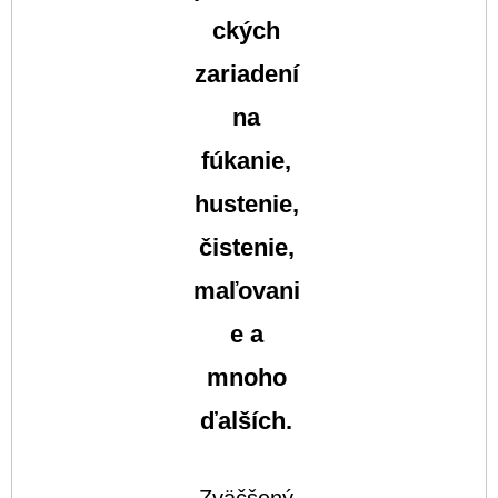
ckých
zariadení
na
fúkanie,
hustenie,
čistenie,
maľovani
e a
mnoho
ďalších.
Zväčšený