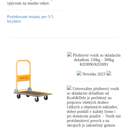
vplyvom na mnoho rokov.
Pozinkované stojany pre 3-5
bicyklov
Plošinový vozík so skladacím
držadlom 150kg - 300kg
KD3090/KD3091
Novinka 2023
Univerzálny plošinový vozík
so skladacím držadlom od
Kraft&Dele je perfektný na
prepravu všetkých druhov
ťažkých a objemných nákladov,
dobre poslúži v každej firme i
pri domácom použití. - Vozík má
protišmykový povrch a na
okrajoch je zakončený gumou