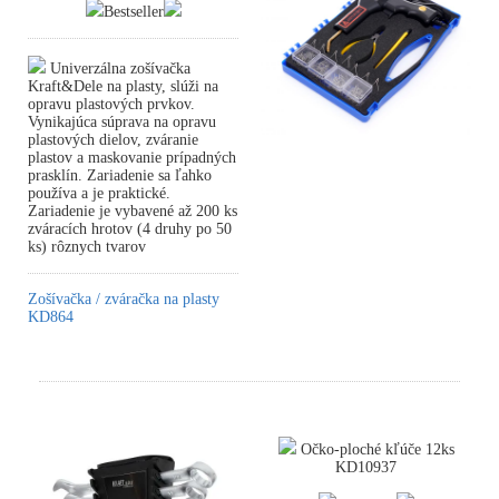
Bestseller
Univerzálna zošívačka
Kraft&Dele na plasty, slúži na
opravu plastových prvkov.
Vynikajúca súprava na opravu
plastových dielov, zváranie
plastov a maskovanie prípadných
prasklín. Zariadenie sa ľahko
používa a je praktické.
Zariadenie je vybavené až 200 ks
zváracích hrotov (4 druhy po 50
ks) rôznych tvarov
Zošívačka / zváračka na plasty
KD864
Očko-ploché kľúče 12ks
KD10937