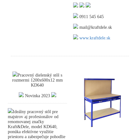
0911 545 645
mail@kraftdele.sk
www.kraftdele.sk
Pracovný dielenský stôl s
rozmermi 1200x600x12 mm
KD640
Novinka 2023
Ideálny pracovný stôl pre
majstrov aj profesionálov od
renomovanej značky
Kraft&Dele, model KD640,
ponúka efektívne využitie
priestoru a zabezpečuje pohodlie