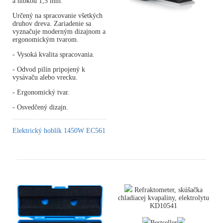
a hĺbkou 1,5 mm.
Určený na spracovanie všetkých
druhov dreva. Zariadenie sa
vyznačuje moderným dizajnom a
ergonomickým tvarom.
- Vysoká kvalita spracovania.
- Odvod pilín pripojený k
vysávaču alebo vrecku.
- Ergonomický tvar.
- Osvedčený dizajn.
Elektrický hoblík 1450W EC561
Refraktometer, skúšačka
chladiacej kvapaliny, elektrolytu
KD10541
Bestseller