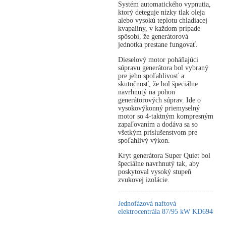
Systém automatického vypnutia,
ktorý deteguje nízky tlak oleja
alebo vysokú teplotu chladiacej
kvapaliny, v každom prípade
spôsobí, že generátorová
jednotka prestane fungovať.
Dieselový motor poháňajúci
súpravu generátora bol vybraný
pre jeho spoľahlivosť a
skutočnosť, že bol špeciálne
navrhnutý na pohon
generátorových súprav. Ide o
vysokovýkonný priemyselný
motor so 4-taktným kompresným
zapaľovaním a dodáva sa so
všetkým príslušenstvom pre
spoľahlivý výkon.
Kryt generátora Super Quiet bol
špeciálne navrhnutý tak, aby
poskytoval vysoký stupeň
zvukovej izolácie.
Jednofázová naftová
elektrocentrála 87/95 kW KD694