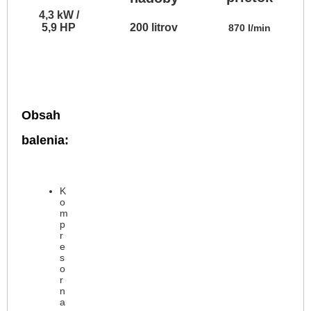
4,3 kW /
5,9 HP
200 litrov
870 l/min
Obsah
balenia:
K
o
m
p
r
e
s
o
r
n
a