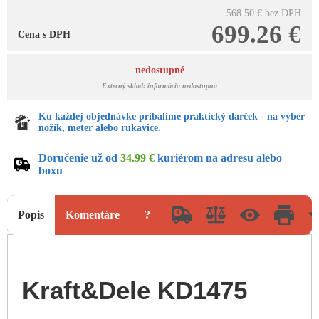
568.50 €
bez DPH
699.26 €
Cena s DPH
nedostupné
Externý sklad: informácia nedostupná
Ku každej objednávke pribalíme praktický darček - na výber
nožík, meter alebo rukavice.
Doručenie už od
34.99 €
kuriérom na adresu alebo
boxu
Popis
Komentáre
?
Kraft&Dele KD1475