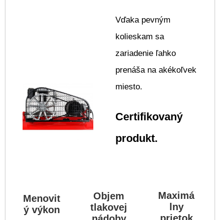
Vďaka pevným
kolieskam sa
zariadenie ľahko
prenáša na akékoľvek
miesto.
Certifikovaný
produkt.
Maximá
Objem
Menovit
lny
tlakovej
ý výkon
prietok
nádoby