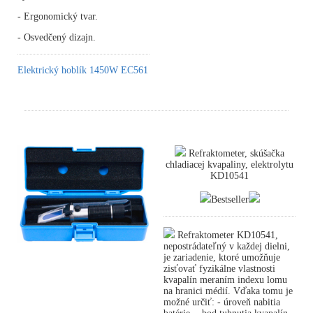
- Ergonomický tvar.
- Osvedčený dizajn.
Elektrický hoblík 1450W EC561
Refraktometer, skúšačka
chladiacej kvapaliny, elektrolytu
KD10541
Bestseller
Refraktometer KD10541,
nepostrádateľný v každej dielni,
je zariadenie, ktoré umožňuje
zisťovať fyzikálne vlastnosti
kvapalín meraním indexu lomu
na hranici médií. Vďaka tomu je
možné určiť: - úroveň nabitia