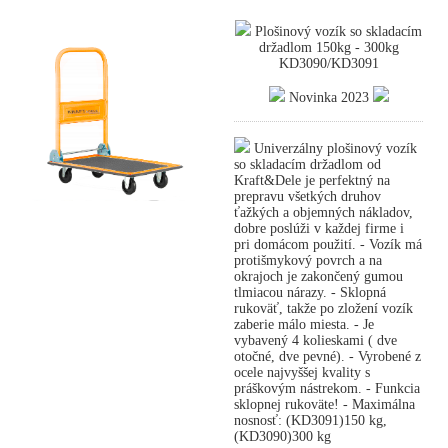
Plošinový vozík so skladacím
držadlom 150kg - 300kg
KD3090/KD3091
Novinka 2023
Univerzálny plošinový vozík
so skladacím držadlom od
Kraft&Dele je perfektný na
prepravu všetkých druhov
ťažkých a objemných nákladov,
dobre poslúži v každej firme i
pri domácom použití. - Vozík má
protišmykový povrch a na
okrajoch je zakončený gumou
tlmiacou nárazy. - Sklopná
rukoväť, takže po zložení vozík
zaberie málo miesta. - Je
vybavený 4 kolieskami ( dve
otočné, dve pevné). - Vyrobené z
ocele najvyššej kvality s
práškovým nástrekom. - Funkcia
sklopnej rukoväte! - Maximálna
nosnosť: (KD3091)150 kg,
(KD3090)300 kg