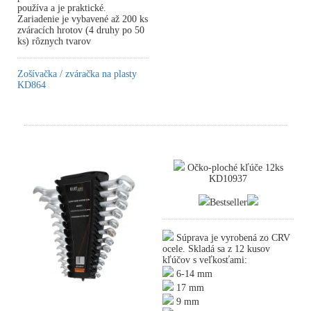
používa a je praktické.
Zariadenie je vybavené až 200 ks
zváracích hrotov (4 druhy po 50
ks) rôznych tvarov
Zošívačka / zváračka na plasty
KD864
Očko-ploché kľúče 12ks
KD10937
Bestseller
Súprava je vyrobená zo CRV
ocele. Skladá sa z 12 kusov
kľúčov s veľkosťami:
6-14 mm
17 mm
9 mm