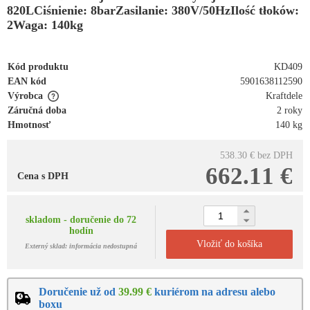
820LCiśnienie: 8barZasilanie: 380V/50HzIlość tłoków:
2Waga: 140kg
Kód produktu
KD409
EAN kód
5901638112590
Výrobca
Kraftdele
Záručná doba
2 roky
Hmotnosť
140 kg
538.30 €
bez DPH
662.11 €
Cena s DPH
skladom - doručenie do 72
hodín
Vložiť do košíka
Externý sklad: informácia nedostupná
Doručenie už od
39.99 €
kuriérom na adresu alebo
boxu