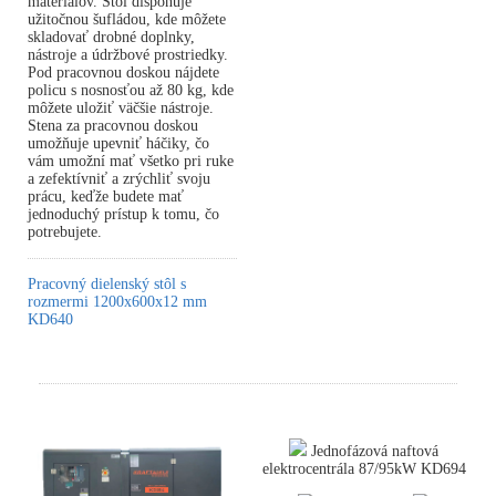
materiálov. Stôl disponuje
užitočnou šufládou, kde môžete
skladovať drobné doplnky,
nástroje a údržbové prostriedky.
Pod pracovnou doskou nájdete
policu s nosnosťou až 80 kg, kde
môžete uložiť väčšie nástroje.
Stena za pracovnou doskou
umožňuje upevniť háčiky, čo
vám umožní mať všetko pri ruke
a zefektívniť a zrýchliť svoju
prácu, keďže budete mať
jednoduchý prístup k tomu, čo
potrebujete.
Pracovný dielenský stôl s
rozmermi 1200x600x12 mm
KD640
Jednofázová naftová
elektrocentrála 87/95kW KD694