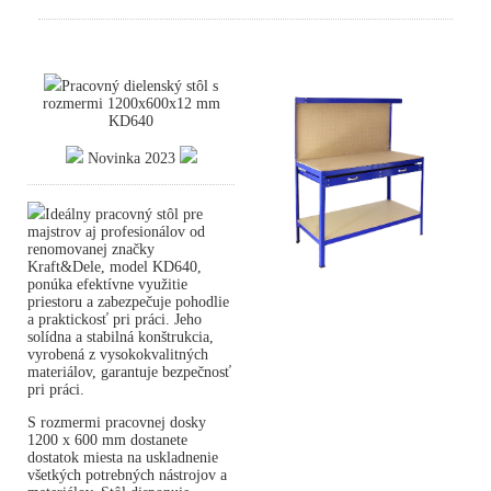
Pracovný dielenský stôl s
rozmermi 1200x600x12 mm
KD640
Novinka 2023
Ideálny pracovný stôl pre
majstrov aj profesionálov od
renomovanej značky
Kraft&Dele, model KD640,
ponúka efektívne využitie
priestoru a zabezpečuje pohodlie
a praktickosť pri práci. Jeho
solídna a stabilná konštrukcia,
vyrobená z vysokokvalitných
materiálov, garantuje bezpečnosť
pri práci.
S rozmermi pracovnej dosky
1200 x 600 mm dostanete
dostatok miesta na uskladnenie
všetkých potrebných nástrojov a