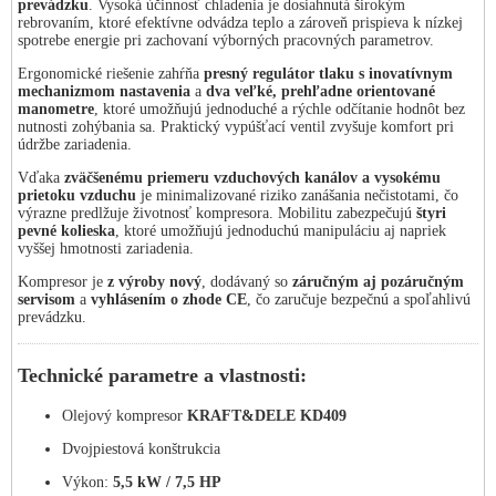
prevádzku
. Vysoká účinnosť chladenia je dosiahnutá širokým
rebrovaním, ktoré efektívne odvádza teplo a zároveň prispieva k nízkej
spotrebe energie pri zachovaní výborných pracovných parametrov.
Ergonomické riešenie zahŕňa
presný regulátor tlaku s inovatívnym
mechanizmom nastavenia
a
dva veľké, prehľadne orientované
manometre
, ktoré umožňujú jednoduché a rýchle odčítanie hodnôt bez
nutnosti zohýbania sa. Praktický vypúšťací ventil zvyšuje komfort pri
údržbe zariadenia.
Vďaka
zväčšenému priemeru vzduchových kanálov a vysokému
prietoku vzduchu
je minimalizované riziko zanášania nečistotami, čo
výrazne predlžuje životnosť kompresora. Mobilitu zabezpečujú
štyri
pevné kolieska
, ktoré umožňujú jednoduchú manipuláciu aj napriek
vyššej hmotnosti zariadenia.
Kompresor je
z výroby nový
, dodávaný so
záručným aj pozáručným
servisom
a
vyhlásením o zhode CE
, čo zaručuje bezpečnú a spoľahlivú
prevádzku.
Technické parametre a vlastnosti:
Olejový kompresor
KRAFT&DELE KD409
Dvojpiestová konštrukcia
Výkon:
5,5 kW / 7,5 HP