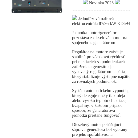
Novinka 2023
Jednofázová naftová
elektrocentrála 87/95 kW KD694
Jednotka motor/generátor
pozostáva z dieselového motora
spojeného s generátorom.
Regulátor na motore zaisťuje
stabilnú prevádzkovú rýchlosť
pri meniacich sa podmienkach
zaťaženia a generátor je
vybavený regulátorom napätia,
ktorý stabilizuje výstupné napätie
za rovnakých podmienok.
Systém automatického vypnutia,
ktorý deteguje nízky tlak oleja
alebo vysokú teplotu chladiacej
kvapaliny, v každom prípade
spôsobí, že generátorová
jednotka prestane fungovať.
Dieselový motor poháňajúci
súpravu generátora bol vybraný
pre jeho spoľahlivosť a