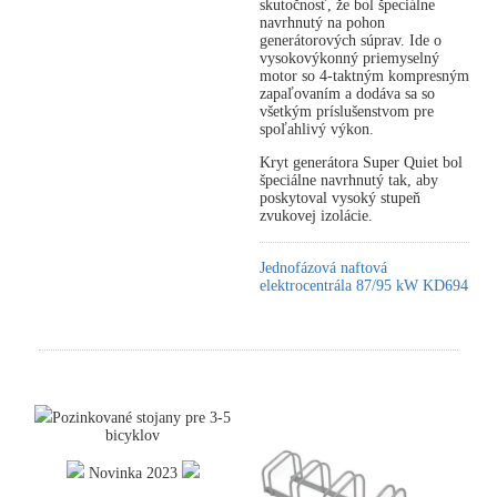
skutočnosť, že bol špeciálne
navrhnutý na pohon
generátorových súprav. Ide o
vysokovýkonný priemyselný
motor so 4-taktným kompresným
zapaľovaním a dodáva sa so
všetkým príslušenstvom pre
spoľahlivý výkon.
Kryt generátora Super Quiet bol
špeciálne navrhnutý tak, aby
poskytoval vysoký stupeň
zvukovej izolácie.
Jednofázová naftová
elektrocentrála 87/95 kW KD694
Pozinkované stojany pre 3-5
bicyklov
Novinka 2023