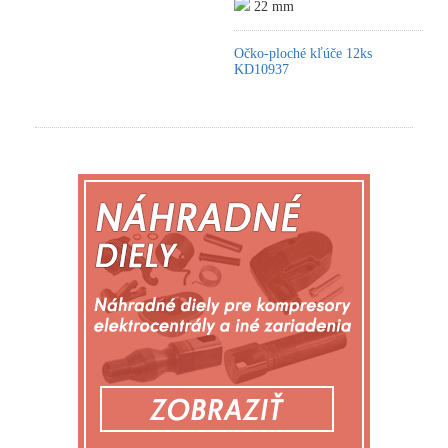
22 mm
Očko-ploché kľúče 12ks
KD10937