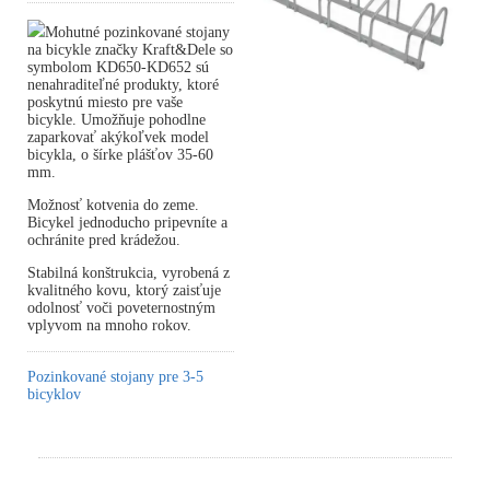
Mohutné pozinkované stojany
na bicykle značky Kraft&Dele so
symbolom KD650-KD652 sú
nenahraditeľné produkty, ktoré
poskytnú miesto pre vaše
bicykle. Umožňuje pohodlne
zaparkovať akýkoľvek model
bicykla, o šírke plášťov 35-60
mm.
Možnosť kotvenia do zeme.
Bicykel jednoducho pripevníte a
ochránite pred krádežou.
Stabilná konštrukcia, vyrobená z
kvalitného kovu, ktorý zaisťuje
odolnosť voči poveternostným
vplyvom na mnoho rokov.
Pozinkované stojany pre 3-5
bicyklov