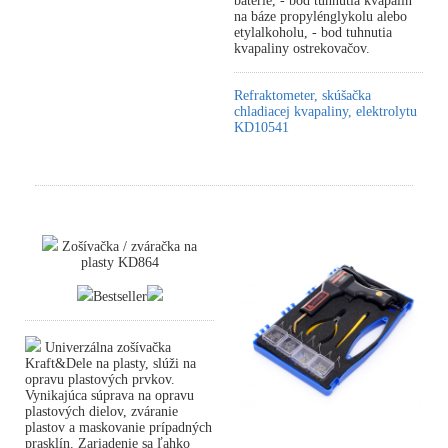
batérie, - bod tuhnutia kvapalín
na báze propylénglykolu alebo
etylalkoholu, - bod tuhnutia
kvapaliny ostrekovačov.
Refraktometer, skúšačka
chladiacej kvapaliny, elektrolytu
KD10541
Zošívačka / zváračka na
plasty KD864
Bestseller
Univerzálna zošívačka
Kraft&Dele na plasty, slúži na
opravu plastových prvkov.
Vynikajúca súprava na opravu
plastových dielov, zváranie
plastov a maskovanie prípadných
prasklín. Zariadenie sa ľahko