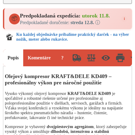
Predpokladaná expedícia:
utorok 11.8.
📦
i
Predpokladané doručenie:
streda 12.8.
ⓘ
Ku každej objednávke pribalíme praktický darček - na výber
nožík, meter alebo rukavice.
Popis
Komentáre
?
Olejový kompresor KRAFT&DELE KD409 –
profesionálny výkon pre náročné použitie
Vysoko výkonný olejový kompresor
KRAFT&DELE KD409
je
spoľahlivé a robustné riešenie určené pre profesionálne aj
poloprofesionálne použitie v dielňach, servisoch, garážach a firmách.
Vďaka svojej konštrukcii a vysokému výkonu je ideálny na napájanie
širokého spektra pneumatického náradia – hustenie, čistenie,
prefukovanie, lakovanie či iné technické práce.
Kompresor je vybavený
dvojpiestovým agregátom
, ktorý zabezpečuje
vysoký výkon a umožňuje
dlhodobú, intenzívnu a stabilnú