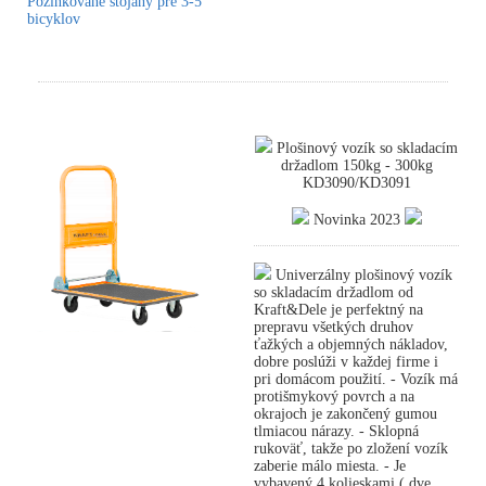
Pozinkované stojany pre 3-5
bicyklov
Plošinový vozík so skladacím
držadlom 150kg - 300kg
KD3090/KD3091
Novinka 2023
Univerzálny plošinový vozík
so skladacím držadlom od
Kraft&Dele je perfektný na
prepravu všetkých druhov
ťažkých a objemných nákladov,
dobre poslúži v každej firme i
pri domácom použití. - Vozík má
protišmykový povrch a na
okrajoch je zakončený gumou
tlmiacou nárazy. - Sklopná
rukoväť, takže po zložení vozík
zaberie málo miesta. - Je
vybavený 4 kolieskami ( dve