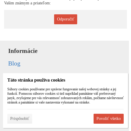
Vašim známym a priateľom:
Odporučiť
Informácie
Blog
Galéria
Táto stránka používa cookies
Súbory cookies používame pre správne fungovanie našej webovej stránky a jej
Všetko o nákupe
funkcií. Pomocou súborov cookies si tiež napríklad pamätáme váš preferovaný
jazyk, zvyšujeme pre vás relevantnosť zobrazovaných reklám, počítame návštevnosť
stránok a pamätáme si vaše nastavenia vykonané na stránke.
Obchodné podmienky
Ochrana súkromia
Prispôsobiť
Povoliť všetko