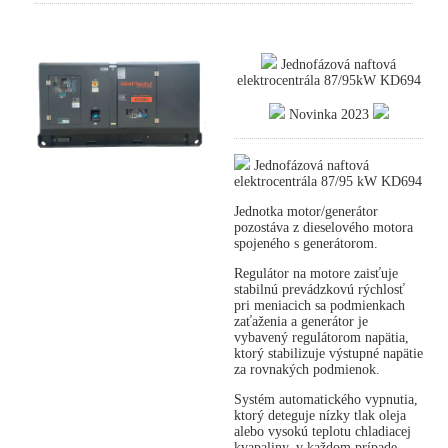
Jednofázová naftová
elektrocentrála 87/95kW KD694
Novinka 2023
Jednofázová naftová
elektrocentrála 87/95 kW KD694
Jednotka motor/generátor
pozostáva z dieselového motora
spojeného s generátorom.
Regulátor na motore zaisťuje
stabilnú prevádzkovú rýchlosť
pri meniacich sa podmienkach
zaťaženia a generátor je
vybavený regulátorom napätia,
ktorý stabilizuje výstupné napätie
za rovnakých podmienok.
Systém automatického vypnutia,
ktorý deteguje nízky tlak oleja
alebo vysokú teplotu chladiacej
kvapaliny, v každom prípade