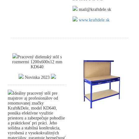
mail@kraftdele.sk
www.kraftdele.sk
Pracovný dielenský stôl s
rozmermi 1200x600x12 mm
KD640
Novinka 2023
Ideálny pracovný stôl pre
majstrov aj profesionálov od
renomovanej značky
Kraft&Dele, model KD640,
ponúka efektívne využitie
priestoru a zabezpečuje pohodlie
a praktickosť pri práci. Jeho
solídna a stabilná konštrukcia,
vyrobená z vysokokvalitných
materiálov, garantuje bezpečnosť