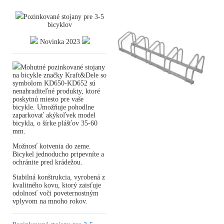
Pozinkované stojany pre 3-5
bicyklov
Novinka 2023
Mohutné pozinkované stojany
na bicykle značky Kraft&Dele so
symbolom KD650-KD652 sú
nenahraditeľné produkty, ktoré
poskytnú miesto pre vaše
bicykle. Umožňuje pohodlne
zaparkovať akýkoľvek model
bicykla, o šírke plášťov 35-60
mm.
Možnosť kotvenia do zeme.
Bicykel jednoducho pripevníte a
ochránite pred krádežou.
Stabilná konštrukcia, vyrobená z
kvalitného kovu, ktorý zaisťuje
odolnosť voči poveternostným
vplyvom na mnoho rokov.