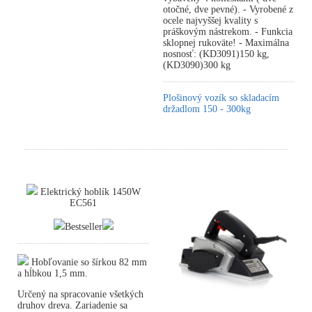
otočné, dve pevné). - Vyrobené z
ocele najvyššej kvality s
práškovým nástrekom. - Funkcia
sklopnej rukoväte! - Maximálna
nosnosť: (KD3091)150 kg,
(KD3090)300 kg
Plošinový vozík so skladacím
držadlom 150 - 300kg
Elektrický hoblík 1450W
EC561
Bestseller
Hobľovanie so šírkou 82 mm
a hĺbkou 1,5 mm.
Určený na spracovanie všetkých
druhov dreva. Zariadenie sa