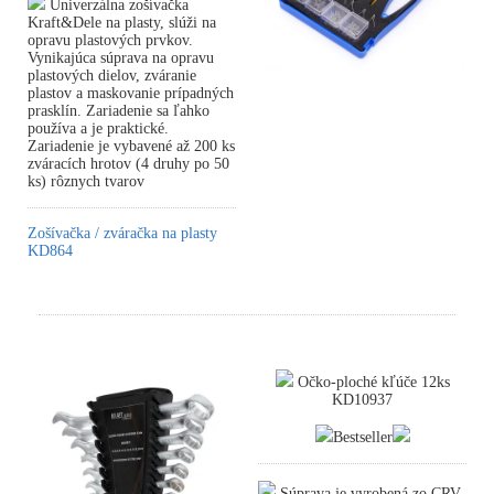
Univerzálna zošívačka
Kraft&Dele na plasty, slúži na
opravu plastových prvkov.
Vynikajúca súprava na opravu
plastových dielov, zváranie
plastov a maskovanie prípadných
prasklín. Zariadenie sa ľahko
používa a je praktické.
Zariadenie je vybavené až 200 ks
zváracích hrotov (4 druhy po 50
ks) rôznych tvarov
Zošívačka / zváračka na plasty
KD864
Očko-ploché kľúče 12ks
KD10937
Bestseller
Súprava je vyrobená zo CRV