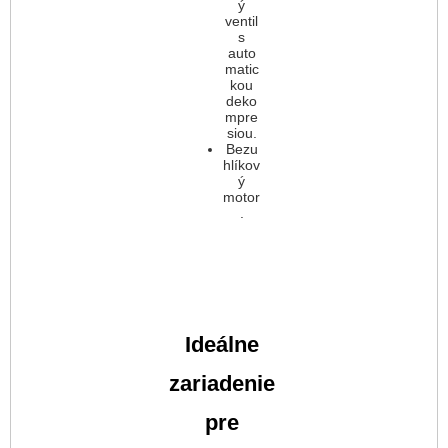
ý
ventil
s
auto
matic
kou
deko
mpre
siou.
Bezu
hlíkov
ý
motor
.
Ideálne
zariadenie
pre