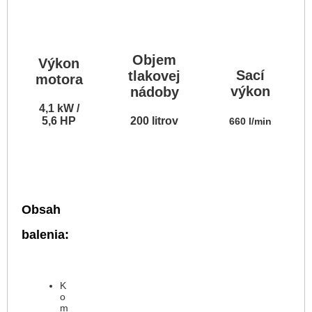
Objem
Výkon
Sací
tlakovej
motora
výkon
nádoby
4,1 kW /
5,6 HP
200 litrov
660 l/min
Obsah
balenia:
K
o
m