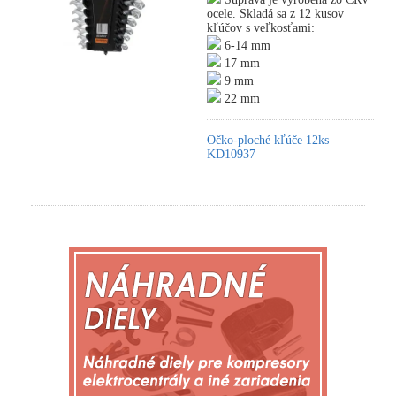
ocele. Skladá sa z 12 kusov
kľúčov s veľkosťami:
6-14 mm
17 mm
9 mm
22 mm
Očko-ploché kľúče 12ks
KD10937