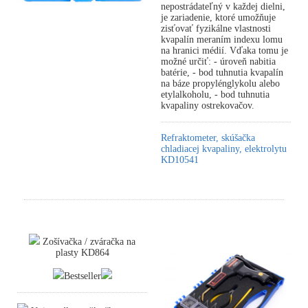
nepostrádateľný v každej dielni,
je zariadenie, ktoré umožňuje
zisťovať fyzikálne vlastnosti
kvapalín meraním indexu lomu
na hranici médií. Vďaka tomu je
možné určiť: - úroveň nabitia
batérie, - bod tuhnutia kvapalín
na báze propylénglykolu alebo
etylalkoholu, - bod tuhnutia
kvapaliny ostrekovačov.
Refraktometer, skúšačka
chladiacej kvapaliny, elektrolytu
KD10541
Zošívačka / zváračka na
plasty KD864
Bestseller