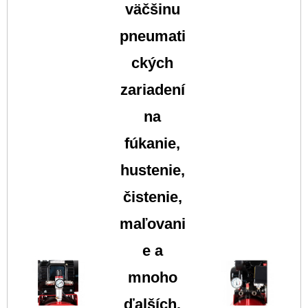
väčšinu
pneumati
ckých
zariadení
na
fúkanie,
hustenie,
čistenie,
maľovani
e a
mnoho
ďalších.