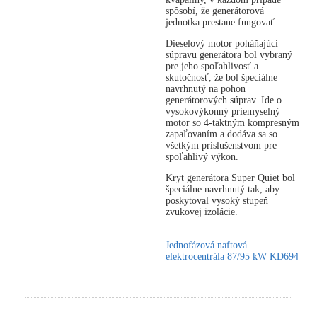
spôsobí, že generátorová
jednotka prestane fungovať.
Dieselový motor poháňajúci
súpravu generátora bol vybraný
pre jeho spoľahlivosť a
skutočnosť, že bol špeciálne
navrhnutý na pohon
generátorových súprav. Ide o
vysokovýkonný priemyselný
motor so 4-taktným kompresným
zapaľovaním a dodáva sa so
všetkým príslušenstvom pre
spoľahlivý výkon.
Kryt generátora Super Quiet bol
špeciálne navrhnutý tak, aby
poskytoval vysoký stupeň
zvukovej izolácie.
Jednofázová naftová
elektrocentrála 87/95 kW KD694