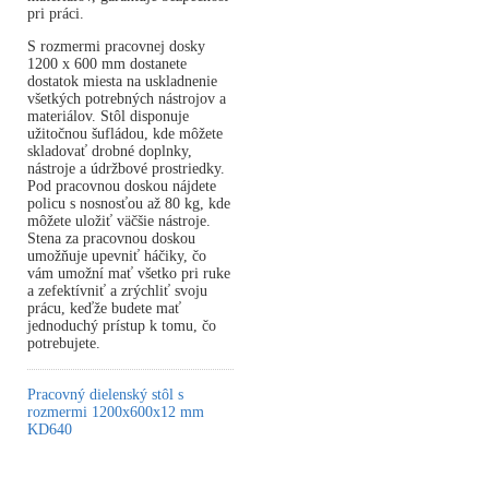
pri práci.
S rozmermi pracovnej dosky
1200 x 600 mm dostanete
dostatok miesta na uskladnenie
všetkých potrebných nástrojov a
materiálov. Stôl disponuje
užitočnou šufládou, kde môžete
skladovať drobné doplnky,
nástroje a údržbové prostriedky.
Pod pracovnou doskou nájdete
policu s nosnosťou až 80 kg, kde
môžete uložiť väčšie nástroje.
Stena za pracovnou doskou
umožňuje upevniť háčiky, čo
vám umožní mať všetko pri ruke
a zefektívniť a zrýchliť svoju
prácu, keďže budete mať
jednoduchý prístup k tomu, čo
potrebujete.
Pracovný dielenský stôl s
rozmermi 1200x600x12 mm
KD640