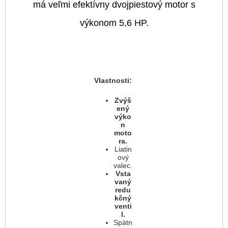
má veľmi efektívny dvojpiestový motor s
výkonom 5,6 HP.
Vlastnosti:
Zvýš
ený
výko
n
moto
ra.
Liatin
ový
valec.
Vsta
vaný
redu
kčný
venti
l.
Spätn