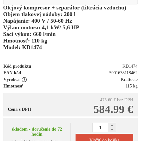
Olejový kompresor + separátor (filtrácia vzduchu)
Objem tlakovej nádoby: 200 l
Napájanie: 400 V / 50-60 Hz
Výkon motora: 4,1 kW/ 5,6 HP
Sací výkon: 660 l/min
Hmotnosť: 110 kg
Model: KD1474
Kód produktu
KD1474
EAN kód
5901638118462
Výrobca
Kraftdele
Hmotnosť
115 kg
475.60 €
bez DPH
584.99 €
Cena s DPH
skladom - doručenie do 72
hodín
Vložiť do košíka