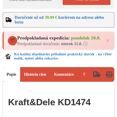
Externý sklad: informácia nedostupná
Doručenie už od
39.99 €
kuriérom na adresu alebo
boxu
Predpokladaná expedícia:
pondelok 10.8.
📦
i
Predpokladané doručenie:
utorok 11.8.
ⓘ
Ku každej objednávke pribalíme praktický darček - na výber
nožík, meter alebo rukavice.
Popis
História cien
Komentáre
?
Kraft&Dele KD1474