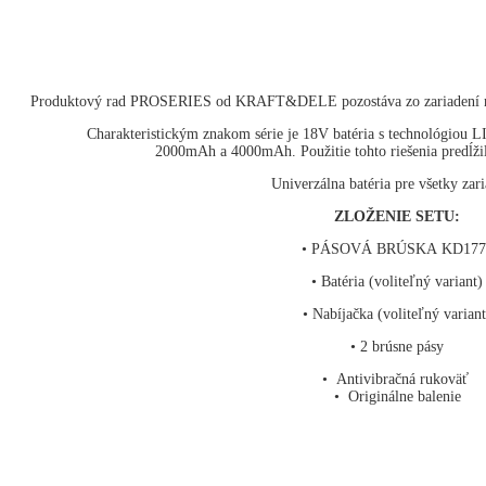
Produktový rad PROSERIES od KRAFT&DELE pozostáva zo zariadení nav
Charakteristickým znakom série je 18V batéria s technológiou L
2000mAh a 4000mAh. Použitie tohto riešenia predĺži
Univerzálna batéria pre všetky zari
ZLOŽENIE SETU:
• PÁSOVÁ BRÚSKA KD177
• Batéria (voliteľný variant)
• Nabíjačka (voliteľný variant
• 2 brúsne pásy
• Antivibračná rukoväť
• Originálne balenie