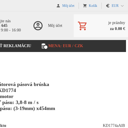
Môj účet
Košík
EUR
jte nás
je prázdny
5 645
Môj účet
za 0.00 €
 9:00 - 16:00
Ť REKLAMÁCIU
MENA: EUR / CZK
torová pásová brúska
KD1774
motor
 pásu: 3,8-8 m / s
 pásu: (3-19mm) x454mm
uktu
KD1774aAlB