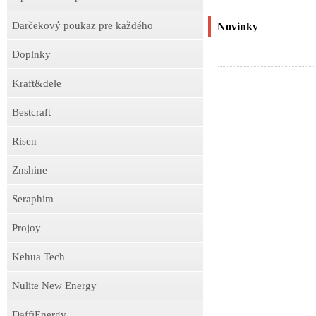
Darčekový poukaz pre každého
Novinky
Doplnky
Kraft&dele
Bestcraft
Risen
Znshine
Seraphim
Projoy
Kehua Tech
Nulite New Energy
DaffiEnergy