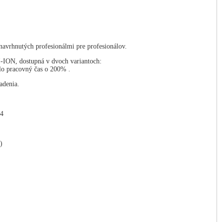
rhnutých profesionálmi pre profesionálov.
I-ION, dostupná v dvoch variantoch:
lo pracovný čas o 200% .
adenia.
4
)