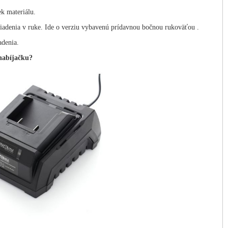
ek materiálu.
riadenia v ruke. Ide o verziu vybavenú prídavnou bočnou rukoväťou .
adenia.
 nabíjačku?