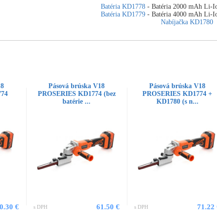
Batéria KD1778
- Batéria 2000 mAh Li
Batéria KD1779
- Batéria 4000 mAh Li
Nabíjačka KD1780
18
Pásová brúska V18
Pásová brúska V18
74
PROSERIES KD1774 (bez
PROSERIES KD1774 +
batérie ...
KD1780 (s n...
0.30 €
61.50 €
71.22
s DPH
s DPH