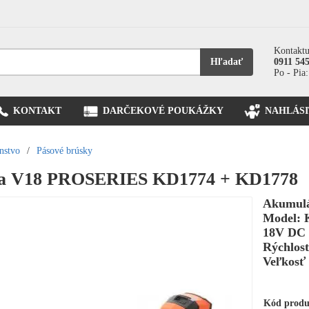
Kontaktu
Hľadať
0911 54
Po - Pia:
KONTAKT
DARČEKOVÉ POUKÁŽKY
NAHLÁSI
nstvo
/
Pásové brúsky
ka V18 PROSERIES KD1774 + KD1778
Akumulá
Model: 
18V DC 
Rýchlosť
Veľkosť
Kód prod