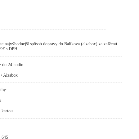
te najvýhodnejší spôsob dopravy do Balíkova (alzabox) za zníženú
,99€ s DPH
e do 24 hodín
 / Alzabox
tby:
u
 kartou
 645