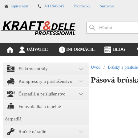
napíšte nám
0911 545 645
Podmienky
Súkromie
UŽÍVATEĽ
INFORMÁCIE
BLOG
Úvod
/
Brúsky a prísluše
Elektrocentrály
Pásová brús
Kompresory a príslušenstvo
Čerpadlá a príslušenstvo
Fotovoltaika a tepelné
čerpadlá
Ručné náradie