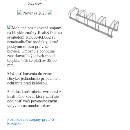
bicyklov
Novinka 2023
Mohutné pozinkované stojany
na bicykle značky Kraft&Dele so
symbolom KD650-KD652 sú
nenahraditeľné produkty, ktoré
poskytnú miesto pre vaše
bicykle. Umožňuje pohodlne
zaparkovať akýkoľvek model
bicykla, o šírke plášťov 35-60
mm.
Možnosť kotvenia do zeme.
Bicykel jednoducho pripevníte a
ochránite pred krádežou.
Stabilná konštrukcia, vyrobená z
kvalitného kovu, ktorý zaisťuje
odolnosť voči poveternostným
vplyvom na mnoho rokov.
Pozinkované stojany pre 3-5
bicyklov