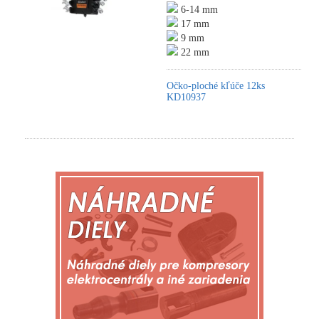
6-14 mm
17 mm
9 mm
22 mm
Očko-ploché kľúče 12ks
KD10937