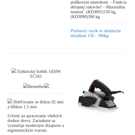
práškovým nástrekom. - Funkcia
sklopnej rukoväte! - Maximálna
nosnosť: (KD3091)150 kg,
(KD3090)300 kg
Plošinový vozík so skladacím
držadlom 150 - 300kg
Elektrický hoblík 1450W
EC561
Bestseller
Hobľovanie so šírkou 82 mm
a hĺbkou 1,5 mm.
Určený na spracovanie všetkých
druhov dreva. Zariadenie sa
vyznačuje moderným dizajnom a
ergonomickým tvarom.