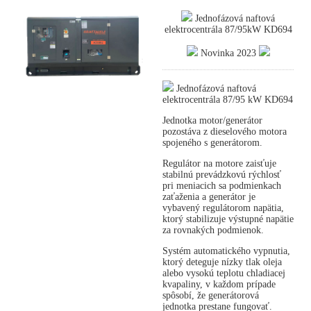
Jednofázová naftová
elektrocentrála 87/95kW KD694
Novinka 2023
Jednofázová naftová
elektrocentrála 87/95 kW KD694
Jednotka motor/generátor
pozostáva z dieselového motora
spojeného s generátorom.
Regulátor na motore zaisťuje
stabilnú prevádzkovú rýchlosť
pri meniacich sa podmienkach
zaťaženia a generátor je
vybavený regulátorom napätia,
ktorý stabilizuje výstupné napätie
za rovnakých podmienok.
Systém automatického vypnutia,
ktorý deteguje nízky tlak oleja
alebo vysokú teplotu chladiacej
kvapaliny, v každom prípade
spôsobí, že generátorová
jednotka prestane fungovať.