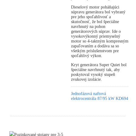
Dieselový motor poháňajúci
súpravu generátora bol vybraný
pre jeho spoľahlivosť a
skutočnosť, že bol špeciálne
navrhnutý na pohon
generátorových súprav. Ide o
vysokovýkonný priemyselný
motor so 4-taktným kompresným
zapaľovaním a dodáva sa so
všetkým príslušenstvom pre
spoľahlivý výkon.
Kryt generátora Super Quiet bol
špeciálne navrhnutý tak, aby
poskytoval vysoký stupeň
zvukovej izolácie.
Jednofázová naftová
elektrocentrála 87/95 kW KD694
Pozinkované stojany pre 3-5