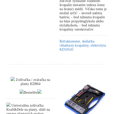
zisťovať fyzikálne vlastnosti
kvapalín meraním indexu lomu
na hranici médií. Vďaka tomu je
možné určiť: - úroveň nabitia
batérie, - bod tuhnutia kvapalín
na báze propylénglykolu alebo
etylalkoholu, - bod tuhnutia
kvapaliny ostrekovačov.
Refraktometer, skúšačka
chladiacej kvapaliny, elektrolytu
KD10541
Zošívačka / zváračka na
plasty KD864
Bestseller
Univerzálna zošívačka
Kraft&Dele na plasty, slúži na
opravu plastových prvkov.