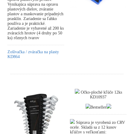
Vynikajúca súprava na opravu
plastových dielov, zváranie
plastov a maskovanie prípadných
prasklín. Zariadenie sa ľahko
používa a je praktické.
Zariadenie je vybavené až 200 ks
zváracích hrotov (4 druhy po 50
ks) rôznych tvarov
Zošívačka / zváračka na plasty
KD864
Očko-ploché kľúče 12ks
KD10937
Bestseller
Súprava je vyrobená zo CRV
ocele. Skladá sa z 12 kusov
kľúčov s veľkosťami: