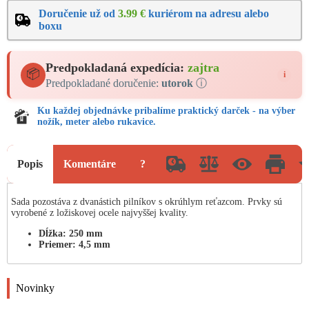
Doručenie už od
3.99 €
kuriérom na adresu alebo
boxu
Predpokladaná expedícia:
zajtra
📦
i
Predpokladané doručenie:
utorok
ⓘ
Ku každej objednávke pribalíme praktický darček - na výber
nožík, meter alebo rukavice.
Popis
Komentáre
?
Sada pozostáva z dvanástich pilníkov s okrúhlym reťazcom. Prvky sú
vyrobené z ložiskovej ocele najvyššej kvality.
Dĺžka: 250 mm
Priemer: 4,5 mm
Novinky