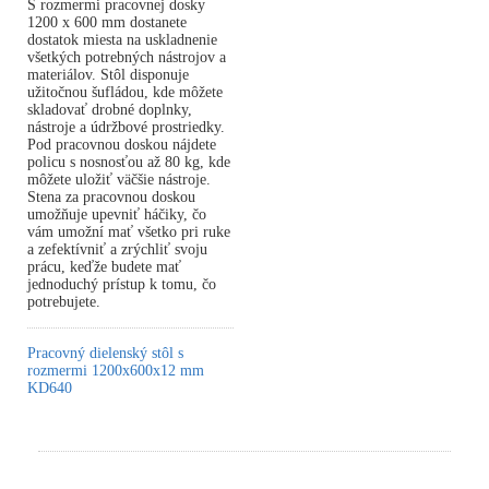
S rozmermi pracovnej dosky
1200 x 600 mm dostanete
dostatok miesta na uskladnenie
všetkých potrebných nástrojov a
materiálov. Stôl disponuje
užitočnou šufládou, kde môžete
skladovať drobné doplnky,
nástroje a údržbové prostriedky.
Pod pracovnou doskou nájdete
policu s nosnosťou až 80 kg, kde
môžete uložiť väčšie nástroje.
Stena za pracovnou doskou
umožňuje upevniť háčiky, čo
vám umožní mať všetko pri ruke
a zefektívniť a zrýchliť svoju
prácu, keďže budete mať
jednoduchý prístup k tomu, čo
potrebujete.
Pracovný dielenský stôl s
rozmermi 1200x600x12 mm
KD640