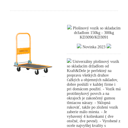
Plošinový vozík so skladacím
držadlom 150kg - 300kg
KD3090/KD3091
Novinka 2023
Univerzálny plošinový vozík
so skladacím držadlom od
Kraft&Dele je perfektný na
prepravu všetkých druhov
ťažkých a objemných nákladov,
dobre poslúži v každej firme i
pri domácom použití. - Vozík má
protišmykový povrch a na
okrajoch je zakončený gumou
tlmiacou nárazy. - Sklopná
rukoväť, takže po zložení vozík
zaberie málo miesta. - Je
vybavený 4 kolieskami ( dve
otočné, dve pevné). - Vyrobené z
ocele najvyššej kvality s