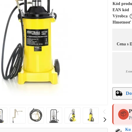
Kód prod
EAN kód
Výrobca
Hmotnosť
Cena s
Exte
Do
P
📦
P
Ku 