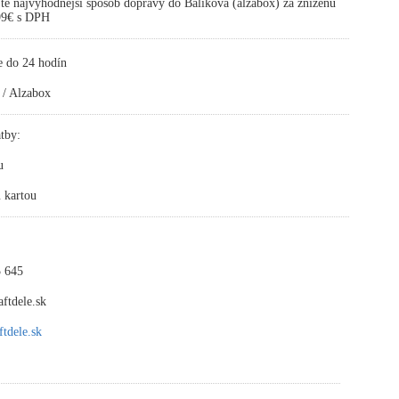
te najvýhodnejší spôsob dopravy do Balíkova (alzabox) za zníženú
,99€ s DPH
e do 24 hodín
 / Alzabox
tby:
u
 kartou
 645
ftdele.sk
tdele.sk