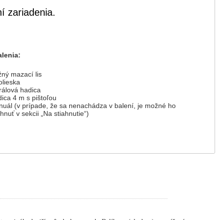
í zariadenia.
lenia:
ný mazací lis
olieska
rálová hadica
ica 4 m s pištoľou
uál (v prípade, že sa nenachádza v balení, je možné ho
ahnuť v sekcii „Na stiahnutie“)