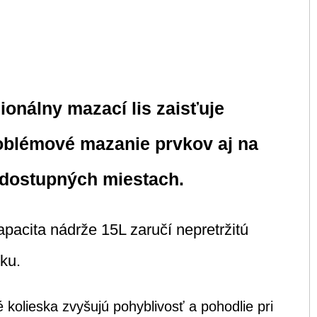
ionálny mazací lis zaisťuje
oblémové mazanie prvkov aj na
 dostupných miestach.
apacita nádrže 15L zaručí nepretržitú
ku.
é kolieska zvyšujú pohyblivosť a pohodlie pri