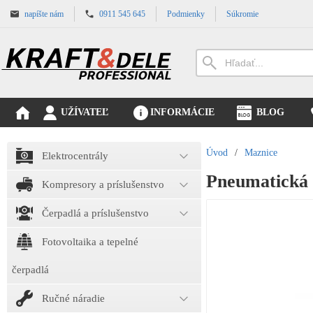
napíšte nám
0911 545 645
Podmienky
Súkromie
UŽÍVATEĽ
INFORMÁCIE
BLOG
Úvod
/
Maznice
Elektrocentrály
Pneumatická
Kompresory a príslušenstvo
Čerpadlá a príslušenstvo
Fotovoltaika a tepelné
čerpadlá
Ručné náradie