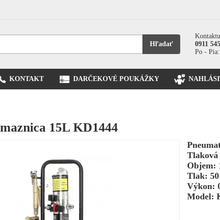
Kontaktu
Hľadať
0911 54
Po - Pia:
KONTAKT
DARČEKOVÉ POUKÁŽKY
NAHLÁSI
 maznica 15L KD1444
Pneumati
Tlaková
Objem: 
Tlak: 50
Výkon: 0
Model: 