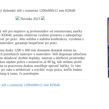
ný dielenský stôl s rozmermi 1200x600x12 mm KD640
Novinka 2023
ý stôl pre majstrov aj profesionálov od renomovanej značky
 KD640, ponúka efektívne využitie priestoru a zabezpečuje
osť pri práci. Jeho solídna a stabilná konštrukcia, vyrobená z
ateriálov, garantuje bezpečnosť pri práci.
nej dosky 1200 x 600 mm dostanete dostatok miesta na
ch potrebných nástrojov a materiálov. Stôl disponuje užitočnou
te skladovať drobné doplnky, nástroje a údržbové prostriedky.
ou nájdete policu s nosnosťou až 80 kg, kde môžete uložiť
tena za pracovnou doskou umožňuje upevniť háčiky, čo vám
pri ruke a zefektívniť a zrýchliť svoju prácu, keďže budete
stup k tomu, čo potrebujete.
ký stôl s rozmermi 1200x600x12 mm KD640