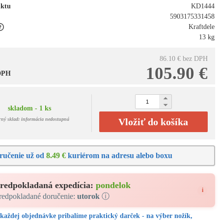
uktu
KD1444
5903175331458
Kraftdele
13 kg
86.10 €
bez DPH
105.90 €
 DPH
skladom - 1 ks
rný sklad: informácia nedostupná
Vložiť do košíka
ručenie už od
8.49 €
kuriérom na adresu alebo boxu
redpokladaná expedícia:
pondelok
i
redpokladané doručenie:
utorok
ⓘ
každej objednávke pribalíme praktický darček - na výber nožík,