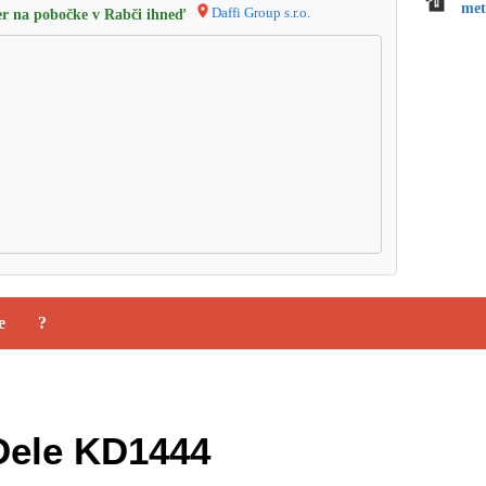
met
Daffi Group s.r.o.
r na pobočke v Rabči ihneď
e
?
Dele KD1444