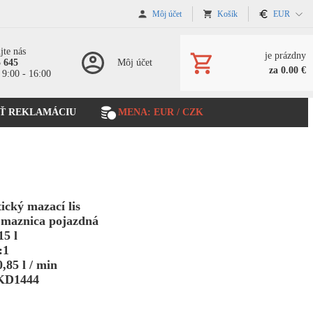
Môj účet
Košík
EUR
jte nás
je prázdny
5 645
Môj účet
za 0.00 €
 9:00 - 16:00
Ť REKLAMÁCIU
MENA: EUR / CZK
cký mazací lis
 maznica pojazdná
15 l
:1
,85 l / min
KD1444