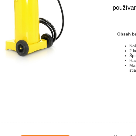
používan
Obsah ba
Nož
2 k
Špi
Had
Man
sti