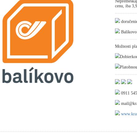
Nepremeškaj
cenu, iba 3
doručeni
Balíkovo
Možnosti pla
Dobierko
Platobnou
0911 545
mail@kra
www.kraf