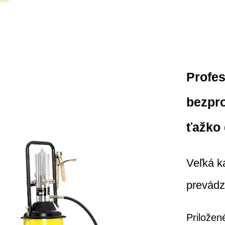
Profes
bezpr
ťažko
Veľká k
prevádz
Priložen