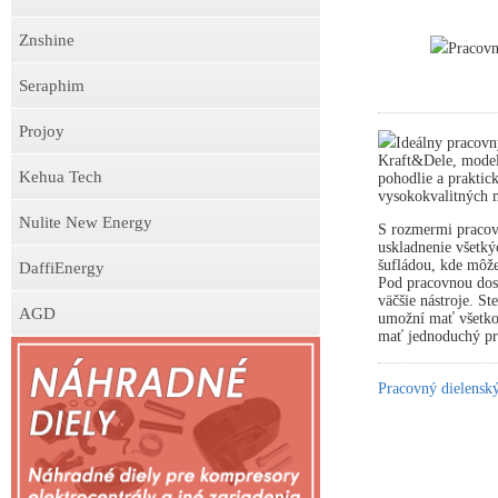
Znshine
Pracov
Seraphim
Projoy
Ideálny pracovn
Kraft&Dele, model
Kehua Tech
pohodlie a praktick
vysokokvalitných m
Nulite New Energy
S rozmermi pracov
uskladnenie všetký
šufládou, kde môže
DaffiEnergy
Pod pracovnou dosk
väčšie nástroje. S
AGD
umožní mať všetko 
mať jednoduchý prí
Pracovný dielens