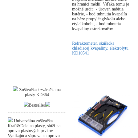
na hranici médií. Vďaka tomu je
možné určiť: - úroveň nabitia
batérie, - bod tuhnutia kvapalín
na báze propylénglykolu alebo
etylalkoholu, - bod tuhnutia
kvapaliny ostrekovačov.
Refraktometer, skúšačka
chladiacej kvapaliny, elektrolytu
KD10541
Zošívačka / zváračka na
plasty KD864
Bestseller
Univerzálna zošívačka
Kraft&Dele na plasty, slúži na
opravu plastových prvkov.
Vynikajúca súprava na opravu