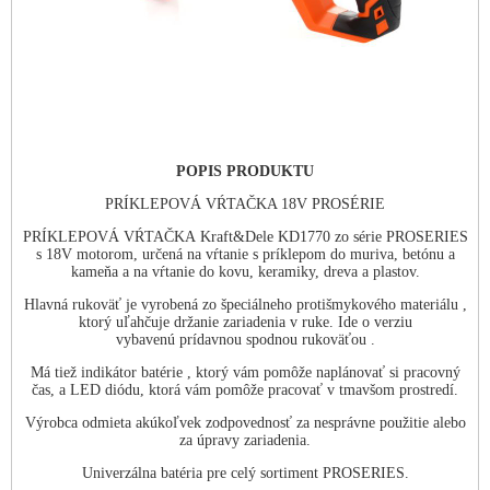
POPIS PRODUKTU
PRÍKLEPOVÁ VŔTAČKA 18V PROSÉRIE
PRÍKLEPOVÁ VŔTAČKA Kraft&Dele KD1770 zo série PROSERIES
s 18V motorom, určená na vŕtanie s príklepom do muriva, betónu a
kameňa a na vŕtanie do kovu, keramiky, dreva a plastov.
Hlavná rukoväť je vyrobená zo špeciálneho protišmykového materiálu ,
ktorý uľahčuje držanie zariadenia v ruke. Ide o verziu
vybavenú prídavnou spodnou rukoväťou .
Má tiež indikátor batérie , ktorý vám pomôže naplánovať si pracovný
čas, a LED diódu, ktorá vám pomôže pracovať v tmavšom prostredí.
Výrobca odmieta akúkoľvek zodpovednosť za nesprávne použitie alebo
za úpravy zariadenia.
Univerzálna batéria pre celý sortiment PROSERIES.