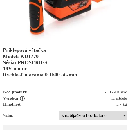
Príklepová vŕtačka
Model: KD1770
Séria: PROSERIES
18V motor
Rýchlosť otáčania 0-1500 ot./min
Kód produktu
KD1770aBlW
Výrobca
Kraftdele
Hmotnosť
3,7 kg
Variant