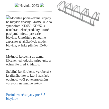
Novinka 2023
Mohutné pozinkované stojany
na bicykle značky Kraft&Dele so
symbolom KD650-KD652 sú
nenahraditeľné produkty, ktoré
poskytnú miesto pre vaše
bicykle. Umožňuje pohodlne
zaparkovať akýkoľvek model
bicykla, o šírke plášťov 35-60
mm.
Možnosť kotvenia do zeme.
Bicykel jednoducho pripevníte a
ochránite pred krádežou.
Stabilná konštrukcia, vyrobená z
kvalitného kovu, ktorý zaisťuje
odolnosť voči poveternostným
vplyvom na mnoho rokov.
Pozinkované stojany pre 3-5
bicyklov