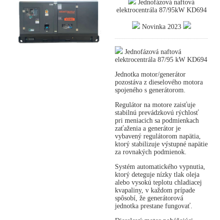
Jednofázová naftová
elektrocentrála 87/95kW KD694
Novinka 2023
Jednofázová naftová
elektrocentrála 87/95 kW KD694
Jednotka motor/generátor
pozostáva z dieselového motora
spojeného s generátorom.
Regulátor na motore zaisťuje
stabilnú prevádzkovú rýchlosť
pri meniacich sa podmienkach
zaťaženia a generátor je
vybavený regulátorom napätia,
ktorý stabilizuje výstupné napätie
za rovnakých podmienok.
Systém automatického vypnutia,
ktorý deteguje nízky tlak oleja
alebo vysokú teplotu chladiacej
kvapaliny, v každom prípade
spôsobí, že generátorová
jednotka prestane fungovať.