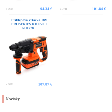
94.34 €
101.84 €
s DPH
s DPH
Príklepová vŕtačka 18V
PROSERIES KD1770 +
KD1778...
107.87 €
s DPH
Novinky