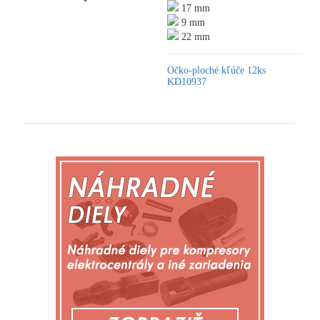
17 mm
9 mm
22 mm
Očko-ploché kľúče 12ks
KD10937