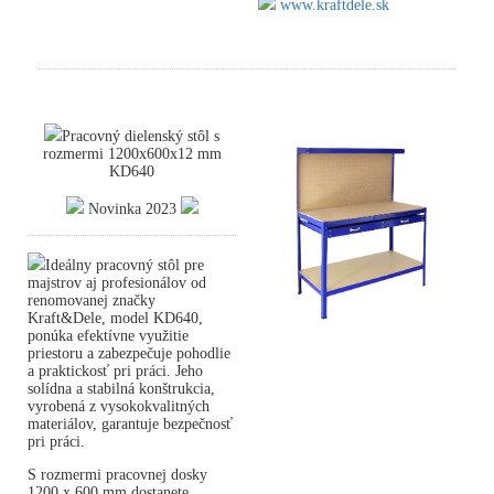
www.kraftdele.sk
Pracovný dielenský stôl s
rozmermi 1200x600x12 mm
KD640
Novinka 2023
Ideálny pracovný stôl pre
majstrov aj profesionálov od
renomovanej značky
Kraft&Dele, model KD640,
ponúka efektívne využitie
priestoru a zabezpečuje pohodlie
a praktickosť pri práci. Jeho
solídna a stabilná konštrukcia,
vyrobená z vysokokvalitných
materiálov, garantuje bezpečnosť
pri práci.
S rozmermi pracovnej dosky
1200 x 600 mm dostanete