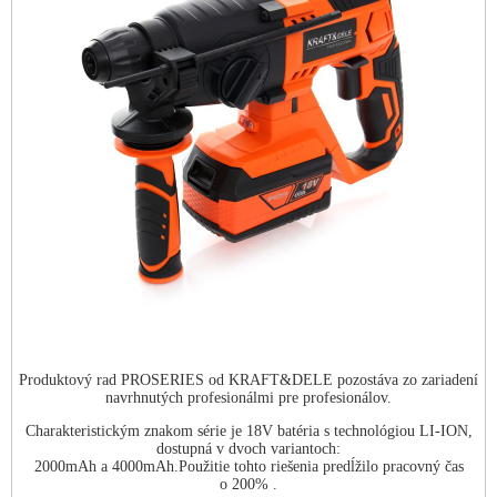
Produktový rad PROSERIES od KRAFT&DELE pozostáva zo zariadení
navrhnutých profesionálmi pre profesionálov.
Charakteristickým znakom série je 18V batéria s technológiou LI-ION,
dostupná v dvoch variantoch:
2000mAh a 4000mAh.Použitie tohto riešenia predĺžilo pracovný čas
o 200% .