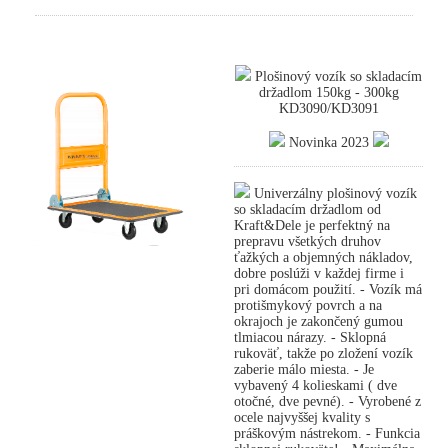
Plošinový vozík so skladacím
držadlom 150kg - 300kg
KD3090/KD3091
Novinka 2023
Univerzálny plošinový vozík
so skladacím držadlom od
Kraft&Dele je perfektný na
prepravu všetkých druhov
ťažkých a objemných nákladov,
dobre poslúži v každej firme i
pri domácom použití. - Vozík má
protišmykový povrch a na
okrajoch je zakončený gumou
tlmiacou nárazy. - Sklopná
rukoväť, takže po zložení vozík
zaberie málo miesta. - Je
vybavený 4 kolieskami ( dve
otočné, dve pevné). - Vyrobené z
ocele najvyššej kvality s
práškovým nástrekom. - Funkcia