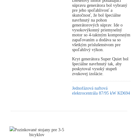
Dieselový motor poháňajúci
súpravu generátora bol vybraný
pre jeho spoľahlivosť a
skutočnosť, že bol špeciálne
navrhnutý na pohon
generátorových súprav. Ide o
vysokovýkonný priemyselný
motor so 4-taktným kompresným
zapaľovaním a dodáva sa so
všetkým príslušenstvom pre
spoľahlivý výkon.
Kryt generátora Super Quiet bol
špeciálne navrhnutý tak, aby
poskytoval vysoký stupeň
zvukovej izolácie.
Jednofázová naftová
elektrocentrála 87/95 kW KD694
Pozinkované stojany pre 3-5
bicyklov