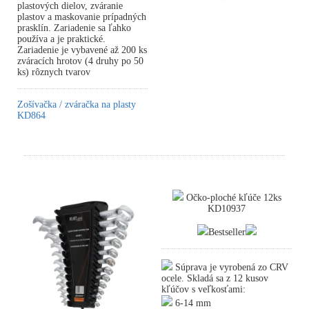
plastových dielov, zváranie
plastov a maskovanie prípadných
prasklín. Zariadenie sa ľahko
používa a je praktické.
Zariadenie je vybavené až 200 ks
zváracích hrotov (4 druhy po 50
ks) rôznych tvarov
Zošívačka / zváračka na plasty
KD864
Očko-ploché kľúče 12ks
KD10937
Bestseller
Súprava je vyrobená zo CRV
ocele. Skladá sa z 12 kusov
kľúčov s veľkosťami:
6-14 mm