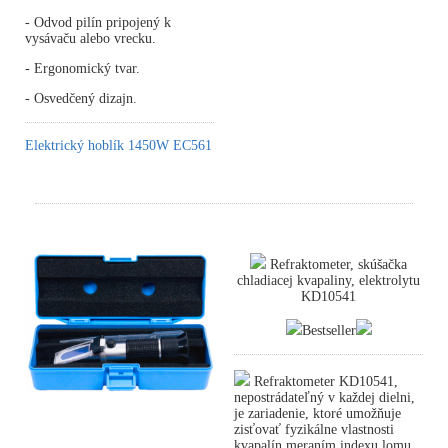
- Odvod pilín pripojený k
vysávaču alebo vrecku.
- Ergonomický tvar.
- Osvedčený dizajn.
Elektrický hoblík 1450W EC561
Refraktometer, skúšačka
chladiacej kvapaliny, elektrolytu
KD10541
Bestseller
Refraktometer KD10541,
nepostrádateľný v každej dielni,
je zariadenie, ktoré umožňuje
zisťovať fyzikálne vlastnosti
kvapalín meraním indexu lomu