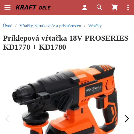
Úvod
/
Vŕtačky, skrutkovače a príslušenstvo
/
Vŕtačky
Príklepová vŕtačka 18V PROSERIES
KD1770 + KD1780