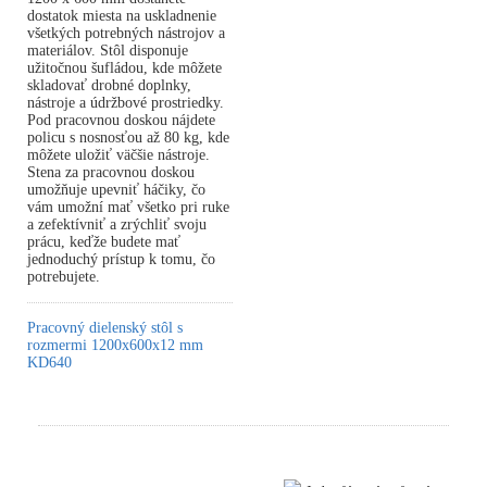
dostatok miesta na uskladnenie
všetkých potrebných nástrojov a
materiálov. Stôl disponuje
užitočnou šufládou, kde môžete
skladovať drobné doplnky,
nástroje a údržbové prostriedky.
Pod pracovnou doskou nájdete
policu s nosnosťou až 80 kg, kde
môžete uložiť väčšie nástroje.
Stena za pracovnou doskou
umožňuje upevniť háčiky, čo
vám umožní mať všetko pri ruke
a zefektívniť a zrýchliť svoju
prácu, keďže budete mať
jednoduchý prístup k tomu, čo
potrebujete.
Pracovný dielenský stôl s
rozmermi 1200x600x12 mm
KD640