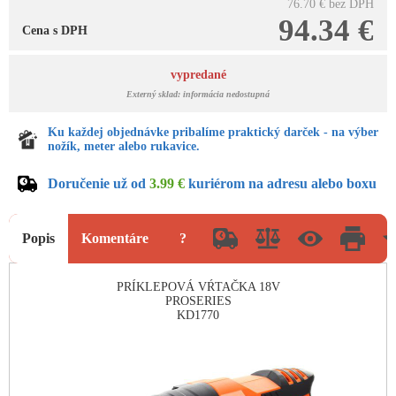
76.70 €
bez DPH
94.34 €
Cena s DPH
vypredané
Externý sklad: informácia nedostupná
Ku každej objednávke pribalíme praktický darček - na výber
nožík, meter alebo rukavice.
Doručenie už od
3.99 €
kuriérom na adresu alebo boxu
Popis
Komentáre
?
PRÍKLEPOVÁ VŔTAČKA 18V
PROSERIES
KD1770