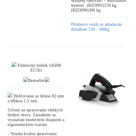
sklopnej rukoväte! - Maximálna
nosnosť: (KD3091)150 kg,
(KD3090)300 kg
Plošinový vozík so skladacím
držadlom 150 - 300kg
Elektrický hoblík 1450W
EC561
Bestseller
Hobľovanie so šírkou 82 mm
a hĺbkou 1,5 mm.
Určený na spracovanie všetkých
druhov dreva. Zariadenie sa
vyznačuje moderným dizajnom a
ergonomickým tvarom.
- Vysoká kvalita spracovania.