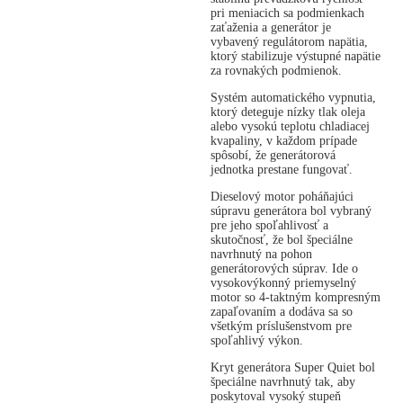
pri meniacich sa podmienkach
zaťaženia a generátor je
vybavený regulátorom napätia,
ktorý stabilizuje výstupné napätie
za rovnakých podmienok.
Systém automatického vypnutia,
ktorý deteguje nízky tlak oleja
alebo vysokú teplotu chladiacej
kvapaliny, v každom prípade
spôsobí, že generátorová
jednotka prestane fungovať.
Dieselový motor poháňajúci
súpravu generátora bol vybraný
pre jeho spoľahlivosť a
skutočnosť, že bol špeciálne
navrhnutý na pohon
generátorových súprav. Ide o
vysokovýkonný priemyselný
motor so 4-taktným kompresným
zapaľovaním a dodáva sa so
všetkým príslušenstvom pre
spoľahlivý výkon.
Kryt generátora Super Quiet bol
špeciálne navrhnutý tak, aby
poskytoval vysoký stupeň