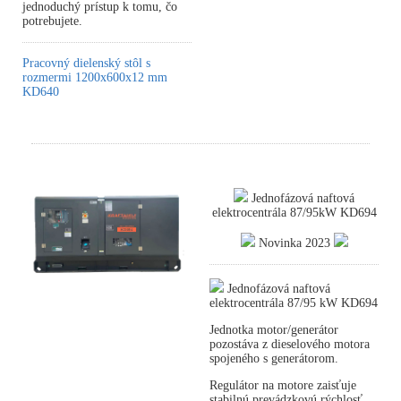
jednoduchý prístup k tomu, čo
potrebujete.
Pracovný dielenský stôl s
rozmermi 1200x600x12 mm
KD640
Jednofázová naftová
elektrocentrála 87/95kW KD694
Novinka 2023
Jednofázová naftová
elektrocentrála 87/95 kW KD694
Jednotka motor/generátor
pozostáva z dieselového motora
spojeného s generátorom.
Regulátor na motore zaisťuje
stabilnú prevádzkovú rýchlosť