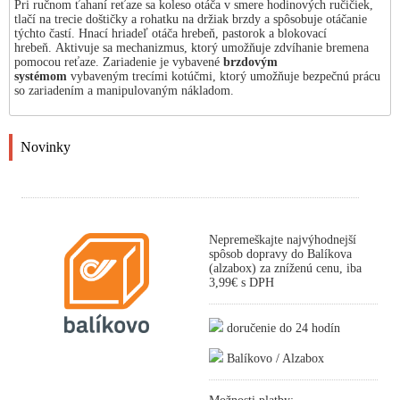
Pri ručnom ťahaní reťaze sa koleso otáča v smere hodinových ručičiek,
tlačí na trecie doštičky a rohatku na držiak brzdy a spôsobuje otáčanie
týchto častí. Hnací hriadeľ otáča hrebeň, pastorok a blokovací
hrebeň. Aktivuje sa mechanizmus, ktorý umožňuje zdvíhanie bremena
pomocou reťaze. Zariadenie je vybavené
brzdovým
systémom
vybaveným trecími kotúčmi, ktorý umožňuje bezpečnú prácu
so zariadením a manipulovaným nákladom.
Novinky
Nepremeškajte najvýhodnejší
spôsob dopravy do Balíkova
(alzabox) za zníženú cenu, iba
3,99€ s DPH
doručenie do 24 hodín
Balíkovo / Alzabox