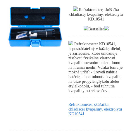
Refraktometer, skúšačka
chladiacej kvapaliny, elektrolytu
KD10541
Bestseller
Refraktometer KD10541,
nepostrádateľný v každej dielni,
je zariadenie, ktoré umožňuje
zisťovať fyzikálne vlastnosti
kvapalín meraním indexu lomu
na hranici médií. Vďaka tomu je
možné určiť: - úroveň nabitia
batérie, - bod tuhnutia kvapalín
na báze propylénglykolu alebo
etylalkoholu, - bod tuhnutia
kvapaliny ostrekovačov.
Refraktometer, skúšačka
chladiacej kvapaliny, elektrolytu
KD10541