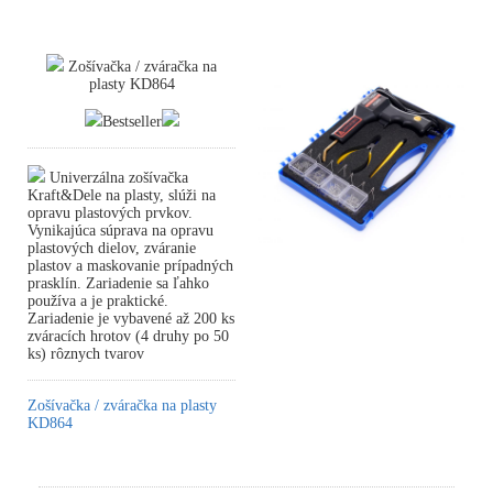
Zošívačka / zváračka na
plasty KD864
Bestseller
Univerzálna zošívačka
Kraft&Dele na plasty, slúži na
opravu plastových prvkov.
Vynikajúca súprava na opravu
plastových dielov, zváranie
plastov a maskovanie prípadných
prasklín. Zariadenie sa ľahko
používa a je praktické.
Zariadenie je vybavené až 200 ks
zváracích hrotov (4 druhy po 50
ks) rôznych tvarov
Zošívačka / zváračka na plasty
KD864