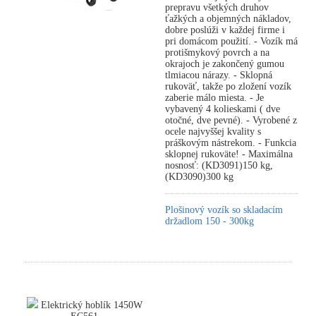
prepravu všetkých druhov
ťažkých a objemných nákladov,
dobre poslúži v každej firme i
pri domácom použití. - Vozík má
protišmykový povrch a na
okrajoch je zakončený gumou
tlmiacou nárazy. - Sklopná
rukoväť, takže po zložení vozík
zaberie málo miesta. - Je
vybavený 4 kolieskami ( dve
otočné, dve pevné). - Vyrobené z
ocele najvyššej kvality s
práškovým nástrekom. - Funkcia
sklopnej rukoväte! - Maximálna
nosnosť: (KD3091)150 kg,
(KD3090)300 kg
Plošinový vozík so skladacím
držadlom 150 - 300kg
Elektrický hoblík 1450W