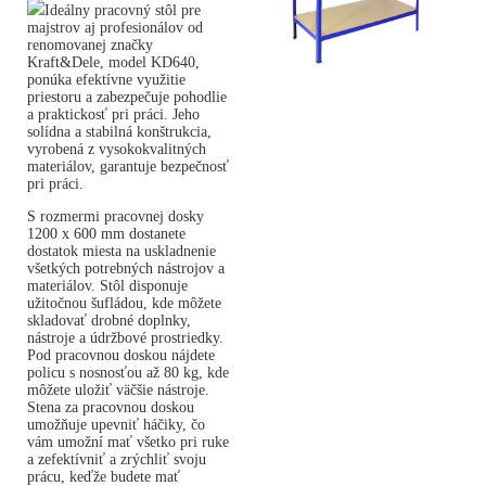
Ideálny pracovný stôl pre
majstrov aj profesionálov od
renomovanej značky
Kraft&Dele, model KD640,
ponúka efektívne využitie
priestoru a zabezpečuje pohodlie
a praktickosť pri práci. Jeho
solídna a stabilná konštrukcia,
vyrobená z vysokokvalitných
materiálov, garantuje bezpečnosť
pri práci.
S rozmermi pracovnej dosky
1200 x 600 mm dostanete
dostatok miesta na uskladnenie
všetkých potrebných nástrojov a
materiálov. Stôl disponuje
užitočnou šufládou, kde môžete
skladovať drobné doplnky,
nástroje a údržbové prostriedky.
Pod pracovnou doskou nájdete
policu s nosnosťou až 80 kg, kde
môžete uložiť väčšie nástroje.
Stena za pracovnou doskou
umožňuje upevniť háčiky, čo
vám umožní mať všetko pri ruke
a zefektívniť a zrýchliť svoju
prácu, keďže budete mať