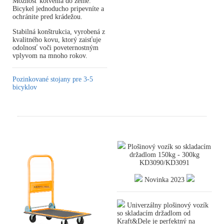
Možnosť kotvenia do zeme.
Bicykel jednoducho pripevníte a
ochránite pred krádežou.
Stabilná konštrukcia, vyrobená z
kvalitného kovu, ktorý zaisťuje
odolnosť voči poveternostným
vplyvom na mnoho rokov.
Pozinkované stojany pre 3-5
bicyklov
Plošinový vozík so skladacím
držadlom 150kg - 300kg
KD3090/KD3091
Novinka 2023
Univerzálny plošinový vozík
so skladacím držadlom od
Kraft&Dele je perfektný na