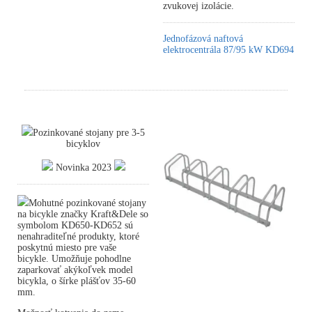
zvukovej izolácie.
Jednofázová naftová
elektrocentrála 87/95 kW KD694
Pozinkované stojany pre 3-5
bicyklov
Novinka 2023
Mohutné pozinkované stojany
na bicykle značky Kraft&Dele so
symbolom KD650-KD652 sú
nenahraditeľné produkty, ktoré
poskytnú miesto pre vaše
bicykle. Umožňuje pohodlne
zaparkovať akýkoľvek model
bicykla, o šírke plášťov 35-60
mm.