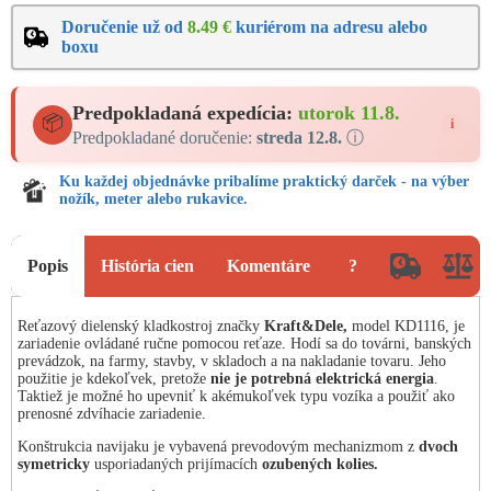
Doručenie už od
8.49 €
kuriérom na adresu alebo
boxu
Predpokladaná expedícia:
utorok 11.8.
📦
i
Predpokladané doručenie:
streda 12.8.
ⓘ
Ku každej objednávke pribalíme praktický darček - na výber
nožík, meter alebo rukavice.
Popis
História cien
Komentáre
?
Reťazový dielenský kladkostroj značky
Kraft&Dele,
model KD1116, je
zariadenie ovládané ručne pomocou reťaze. Hodí sa do továrni, banských
prevádzok, na farmy, stavby, v skladoch a na nakladanie tovaru. Jeho
použitie je kdekoľvek, pretože
nie je potrebná elektrická energia
.
Taktiež je možné ho upevniť k akémukoľvek typu vozíka a použiť ako
prenosné zdvíhacie zariadenie.
Konštrukcia navijaku je vybavená prevodovým mechanizmom z
dvoch
symetricky
usporiadaných prijímacích
ozubených kolies.