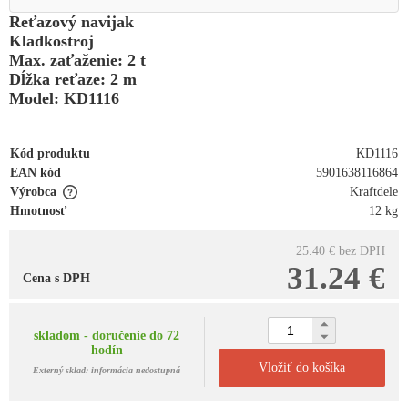
Reťazový navijak
Kladkostroj
Max. zaťaženie: 2 t
Dĺžka reťaze: 2 m
Model: KD1116
Kód produktu
KD1116
EAN kód
5901638116864
Výrobca
Kraftdele
Hmotnosť
12 kg
25.40 €
bez DPH
31.24 €
Cena s DPH
skladom - doručenie do 72
hodín
Vložiť do košíka
Externý sklad: informácia nedostupná