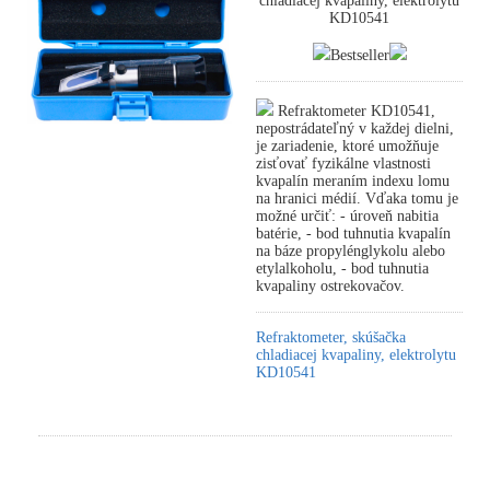
chladiacej kvapaliny, elektrolytu
KD10541
Bestseller
Refraktometer KD10541,
nepostrádateľný v každej dielni,
je zariadenie, ktoré umožňuje
zisťovať fyzikálne vlastnosti
kvapalín meraním indexu lomu
na hranici médií. Vďaka tomu je
možné určiť: - úroveň nabitia
batérie, - bod tuhnutia kvapalín
na báze propylénglykolu alebo
etylalkoholu, - bod tuhnutia
kvapaliny ostrekovačov.
Refraktometer, skúšačka
chladiacej kvapaliny, elektrolytu
KD10541