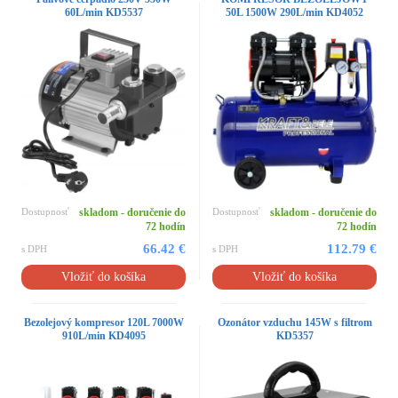
60L/min KD5537
50L 1500W 290L/min KD4052
Dostupnosť
skladom - doručenie do
Dostupnosť
skladom - doručenie do
72 hodín
72 hodín
66.42 €
112.79 €
s DPH
s DPH
Vložiť do košíka
Vložiť do košíka
Bezolejový kompresor 120L 7000W
Ozonátor vzduchu 145W s filtrom
910L/min KD4095
KD5357