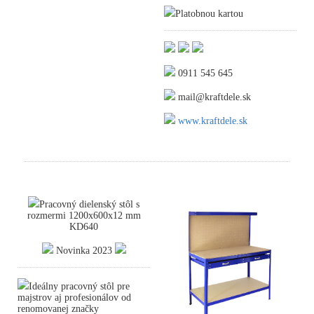
Platobnou kartou
0911 545 645
mail@kraftdele.sk
www.kraftdele.sk
Pracovný dielenský stôl s
rozmermi 1200x600x12 mm
KD640
Novinka 2023
Ideálny pracovný stôl pre
majstrov aj profesionálov od
renomovanej značky