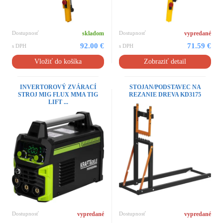
Dostupnosť
skladom
Dostupnosť
vypredané
92.00 €
71.59 €
s DPH
s DPH
Vložiť do košíka
Zobraziť detail
INVERTOROVÝ ZVÁRACÍ
STOJAN/PODSTAVEC NA
STROJ MIG FLUX MMA TIG
REZANIE DREVA KD3175
LIFT ...
Dostupnosť
vypredané
Dostupnosť
vypredané