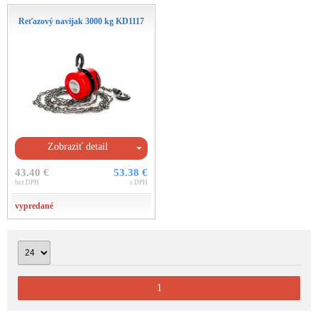
Reťazový navijak 3000 kg KD1117
Zobraziť detail
43.40 €
53.38 €
bez DPH
s DPH
vypredané
1