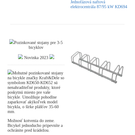
Jednofázová naftová
elektrocentrála 87/95 kW KD694
Pozinkované stojany pre 3-5
bicyklov
Novinka 2023
Mohutné pozinkované stojany
na bicykle značky Kraft&Dele so
symbolom KD650-KD652 sú
nenahraditeľné produkty, ktoré
poskytnú miesto pre vaše
bicykle. Umožňuje pohodlne
zaparkovať akýkoľvek model
bicykla, o šírke plášťov 35-60
mm.
Možnosť kotvenia do zeme.
Bicykel jednoducho pripevníte a
ochránite pred krádežou.