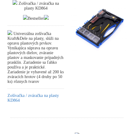
Zošívačka / zváračka na
plasty KD864
Bestseller
Univerzálna zošívačka
Kraft&Dele na plasty, slúži na
opravu plastových prvkov.
Vynikajúca súprava na opravu
plastových dielov, zváranie
plastov a maskovanie prípadných
prasklín. Zariadenie sa ľahko
používa a je praktické.
Zariadenie je vybavené až 200 ks
zváracích hrotov (4 druhy po 50
ks) rôznych tvarov
Zošívačka / zváračka na plasty
KD864