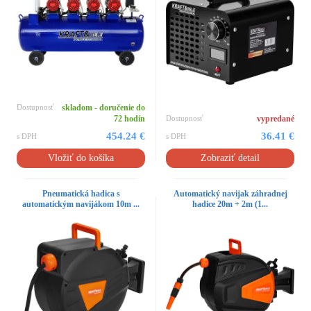
Dostupnosť
skladom - doručenie do
72 hodín
Dostupnosť
vypredané
454.24 €
36.41 €
s DPH
s DPH
Vložiť do košíka
Zobraziť detail
Pneumatická hadica s
Automatický navijak záhradnej
automatickým navijákom 10m ...
hadice 20m + 2m (1...