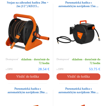
Stojan na záhradnú hadicu 20m +
Pneumatická hadica s
2m (1/2'') KD215...
automatickým navijákom 15m ...
Dostupnosť
skladom - doručenie do
Dostupnosť
skladom - doručenie do
72 hodín
72 hodín
28.54 €
53.75 €
s DPH
s DPH
Vložiť do košíka
Vložiť do košíka
Pneumatická hadica s
Pneumatická hadica s
automatickým navijákom 20m ...
automatickým navijákom 30m ...