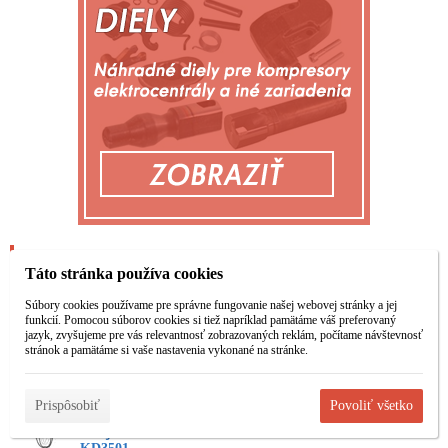
Najpredávanejšie
Táto stránka používa cookies
Súbory cookies používame pre správne fungovanie našej webovej stránky a jej
funkcií. Pomocou súborov cookies si tiež napríklad pamätáme váš preferovaný
Ručný navijak 3T
Ručný navijak s
jazyk, zvyšujeme pre vás relevantnosť zobrazovaných reklám, počítame návštevnosť
6M KD3502
račňou 3m 3t
stránok a pamätáme si vaše nastavenia vykonané na stránke.
KD3505
Prispôsobiť
Povoliť všetko
Ručný reťazový
navijak 3T 3m