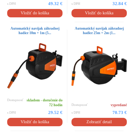
49.32 €
32.84 €
s DPH
s DPH
Vložiť do košíka
Vložiť do košíka
Automatický navijak záhradnej
Automatický navijak záhradnej
hadice 10m + 1m (5...
hadice 25m + 2m (1...
Dostupnosť
skladom - doručenie do
72 hodín
Dostupnosť
vypredané
29.52 €
70.73 €
s DPH
s DPH
Vložiť do košíka
Zobraziť detail