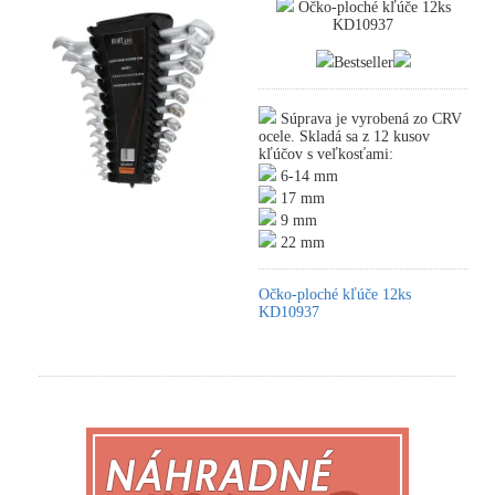
Očko-ploché kľúče 12ks
KD10937
Bestseller
Súprava je vyrobená zo CRV
ocele. Skladá sa z 12 kusov
kľúčov s veľkosťami:
6-14 mm
17 mm
9 mm
22 mm
Očko-ploché kľúče 12ks
KD10937