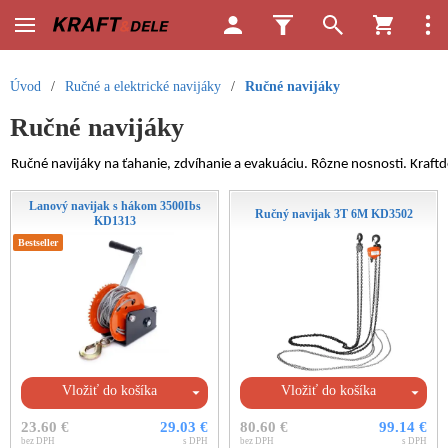
Úvod
/
Ručné a elektrické navijáky
/
Ručné navijáky
Ručné navijáky
Ručné navijáky na ťahanie, zdvíhanie a evakuáciu. Rôzne nosnosti. Kraftde
Lanový navijak s hákom 3500Ibs
Ručný navijak 3T 6M KD3502
KD1313
Bestseller
Vložiť do košíka
Vložiť do košíka
23.60 €
29.03 €
80.60 €
99.14 €
bez DPH
s DPH
bez DPH
s DPH