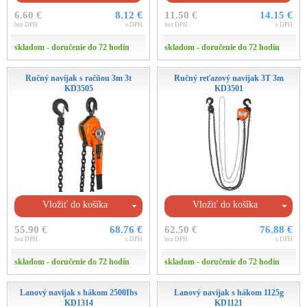
6.60 €
8.12 €
11.50 €
14.15 €
bez DPH
s DPH
bez DPH
s DPH
skladom - doručenie do 72 hodín
skladom - doručenie do 72 hodín
Ručný navijak s račňou 3m 3t
Ručný reťazový navijak 3T 3m
KD3505
KD3501
Vložiť do košíka
Vložiť do košíka
55.90 €
68.76 €
62.50 €
76.88 €
bez DPH
s DPH
bez DPH
s DPH
skladom - doručenie do 72 hodín
skladom - doručenie do 72 hodín
Lanový navijak s hákom 2500Ibs
Lanový navijak s hákom 1125g
KD1314
KD1121