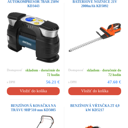
AUTOKOMPRESOR 7BAR 250W
BATÉRIOVÉ NOŽNICE 21V
KD3443
2000mAh KD5092
Dostupnosť
skladom - doručenie do
Dostupnosť
skladom - doručenie do
72 hodín
72 hodín
56.21 €
47.60 €
s DPH
s DPH
Vložiť do košíka
Vložiť do košíka
BENZÍNOVÁ KOSAČKA NA
BENZÍNOVÁ VŔTAČKA 2T 4,9
TRÁVU 9HP 510 mm KD5085
kW KD5217