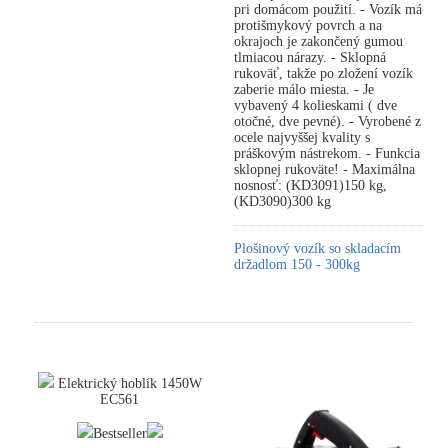
pri domácom použití. - Vozík má
protišmykový povrch a na
okrajoch je zakončený gumou
tlmiacou nárazy. - Sklopná
rukoväť, takže po zložení vozík
zaberie málo miesta. - Je
vybavený 4 kolieskami ( dve
otočné, dve pevné). - Vyrobené z
ocele najvyššej kvality s
práškovým nástrekom. - Funkcia
sklopnej rukoväte! - Maximálna
nosnosť: (KD3091)150 kg,
(KD3090)300 kg
Plošinový vozík so skladacím
držadlom 150 - 300kg
Elektrický hoblík 1450W
EC561
Bestseller