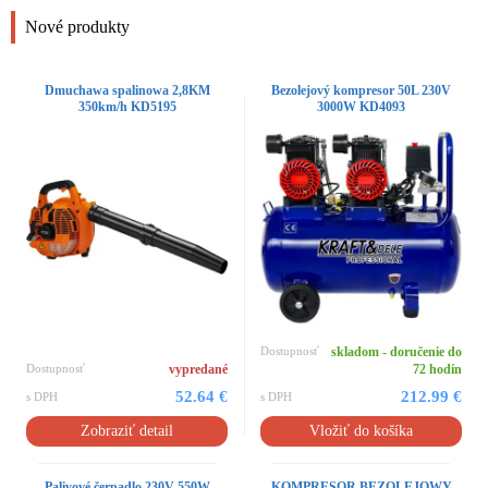
Nové produkty
Dmuchawa spalinowa 2,8KM
Bezolejový kompresor 50L 230V
350km/h KD5195
3000W KD4093
Dostupnosť
skladom - doručenie do
Dostupnosť
vypredané
72 hodín
52.64 €
212.99 €
s DPH
s DPH
Zobraziť detail
Vložiť do košíka
Palivové čerpadlo 230V 550W
KOMPRESOR BEZOLEJOWY