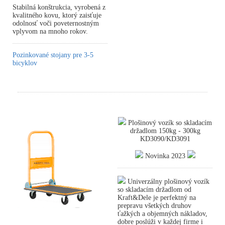
Stabilná konštrukcia, vyrobená z
kvalitného kovu, ktorý zaisťuje
odolnosť voči poveternostným
vplyvom na mnoho rokov.
Pozinkované stojany pre 3-5
bicyklov
Plošinový vozík so skladacím
držadlom 150kg - 300kg
KD3090/KD3091
Novinka 2023
Univerzálny plošinový vozík
so skladacím držadlom od
Kraft&Dele je perfektný na
prepravu všetkých druhov
ťažkých a objemných nákladov,
dobre poslúži v každej firme i