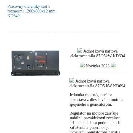
Pracovný dielenský stôl s
rozmermi 1200x600x12 mm
KD640
Jednofázová naftová
elektrocentrála 87/95kW KD694
Novinka 2023
Jednofázová naftová
elektrocentrála 87/95 kW KD694
Jednotka motor/generátor
pozostáva z dieselového motora
spojeného s generátorom.
Regulátor na motore zaisťuje
stabilnú prevádzkovú rýchlosť
pri meniacich sa podmienkach
zaťaženia a generátor je
vybavený regulátorom napätia,