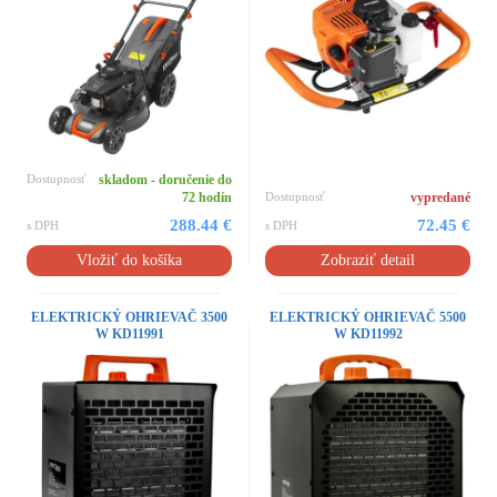
Dostupnosť
skladom - doručenie do
72 hodín
Dostupnosť
vypredané
288.44 €
72.45 €
s DPH
s DPH
Vložiť do košíka
Zobraziť detail
ELEKTRICKÝ OHRIEVAČ 3500
ELEKTRICKÝ OHRIEVAČ 5500
W KD11991
W KD11992