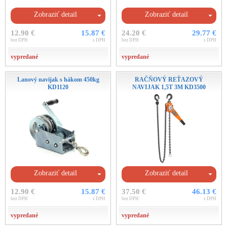
Zobraziť detail
Zobraziť detail
12.90 €
15.87 €
24.20 €
29.77 €
bez DPH
s DPH
bez DPH
s DPH
vypredané
vypredané
Lanový navijak s hákom 450kg
RAČŇOVÝ REŤAZOVÝ
KD1120
NAVIJAK 1,5T 3M KD3500
Zobraziť detail
Zobraziť detail
12.90 €
15.87 €
37.50 €
46.13 €
bez DPH
s DPH
bez DPH
s DPH
vypredané
vypredané