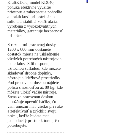
Kraft&Dele, model KD640,
ponúka efektívne využitie
priestoru a zabezpečuje pohodlie
a praktickosť pri práci. Jeho
solídna a stabilná konštrukcia,
vyrobená z vysokokvalitných
materiálov, garantuje bezpečnosť
pri práci.
S rozmermi pracovnej dosky
1200 x 600 mm dostanete
dostatok miesta na uskladnenie
všetkých potrebných nástrojov a
materiálov. Stôl disponuje
užitočnou šufládou, kde môžete
skladovať drobné doplnky,
nástroje a údržbové prostriedky.
Pod pracovnou doskou nájdete
policu s nosnosťou až 80 kg, kde
môžete uložiť väčšie nástroje.
Stena za pracovnou doskou
umožňuje upevniť háčiky, čo
vám umožní mať všetko pri ruke
a zefektívniť a zrýchliť svoju
prácu, keďže budete mať
jednoduchý prístup k tomu, čo
potrebujete.