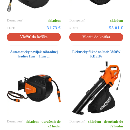
Dostupnosť
skladom
Dostupnosť
skladom
31.73 €
53.01 €
s DPH
s DPH
Vložiť do košíka
Vložiť do košíka
Automatický navijak záhradnej
Elektrický fúkač na lístie 3600W
hadice 15m + 1,5m ...
KD5197
Dostupnosť
skladom - doručenie do
Dostupnosť
skladom - doručenie do
72 hodín
72 hodín