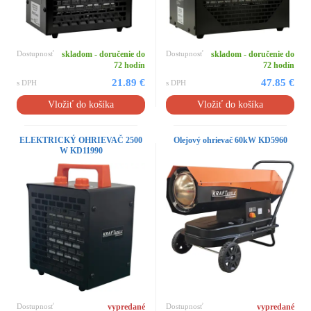
Dostupnosť
skladom - doručenie do
Dostupnosť
skladom - doručenie do
72 hodín
72 hodín
21.89 €
47.85 €
s DPH
s DPH
Vložiť do košíka
Vložiť do košíka
ELEKTRICKÝ OHRIEVAČ 2500
Olejový ohrievač 60kW KD5960
W KD11990
Dostupnosť
vypredané
Dostupnosť
vypredané