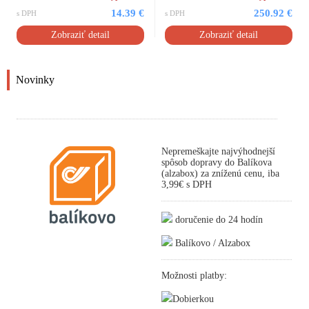
14.39 €
250.92 €
s DPH
s DPH
Zobraziť detail
Zobraziť detail
Novinky
Nepremeškajte najvýhodnejší
spôsob dopravy do Balíkova
(alzabox) za zníženú cenu, iba
3,99€ s DPH
doručenie do 24 hodín
Balíkovo / Alzabox
Možnosti platby:
Dobierkou