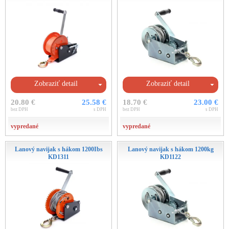
Zobraziť detail
Zobraziť detail
20.80 €
25.58 €
18.70 €
23.00 €
bez DPH
s DPH
bez DPH
s DPH
vypredané
vypredané
Lanový navijak s hákom 1200Ibs
Lanový navijak s hákom 1200kg
KD1311
KD1122