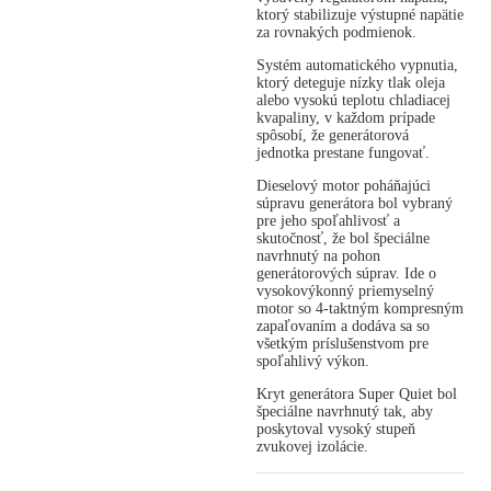
ktorý stabilizuje výstupné napätie
za rovnakých podmienok.
Systém automatického vypnutia,
ktorý deteguje nízky tlak oleja
alebo vysokú teplotu chladiacej
kvapaliny, v každom prípade
spôsobí, že generátorová
jednotka prestane fungovať.
Dieselový motor poháňajúci
súpravu generátora bol vybraný
pre jeho spoľahlivosť a
skutočnosť, že bol špeciálne
navrhnutý na pohon
generátorových súprav. Ide o
vysokovýkonný priemyselný
motor so 4-taktným kompresným
zapaľovaním a dodáva sa so
všetkým príslušenstvom pre
spoľahlivý výkon.
Kryt generátora Super Quiet bol
špeciálne navrhnutý tak, aby
poskytoval vysoký stupeň
zvukovej izolácie.