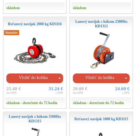
skladom
skladom
Lanový navijak s hákom 2500Ibs
Reťazový navijak 2000 kg KD1116
KD1312
Bestseller
Vložiť do košíka
Vložiť do košíka
25.40 €
31.24 €
20.00 €
24.60 €
bez DPH
s DPH
bez DPH
s DPH
skladom - doručenie do 72 hodín
skladom - doručenie do 72 hodín
Lanový navijak s hákom 3500Ibs
Reťazový navijak 1000 kg KD1115
KD1315