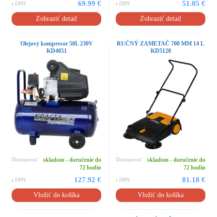
69.99 €
51.05 €
s DPH
s DPH
Zobraziť detail
Zobraziť detail
Olejový kompresor 50L 230V
RUČNÝ ZAMETAČ 700 MM 14 L
KD4051
KD5128
Dostupnosť
skladom - doručenie do
Dostupnosť
skladom - doručenie do
72 hodín
72 hodín
127.92 €
81.18 €
s DPH
s DPH
Vložiť do košíka
Vložiť do košíka