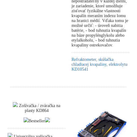
nepostrádateľný v každej dielni,
je zariadenie, ktoré umožňuje
zisťovať fyzikálne vlastnosti
kvapalín meraním indexu lomu
na hranici médií. Vďaka tomu je
možné určiť: - úroveň nabitia
batérie, - bod tuhnutia kvapalín
na báze propylénglykolu alebo
etylalkoholu, - bod tuhnutia
kvapaliny ostrekovačov.
Refraktometer, skúšačka
chladiacej kvapaliny, elektrolytu
KD10541
Zošívačka / zváračka na
plasty KD864
Bestseller
Univerzálna zošívačka