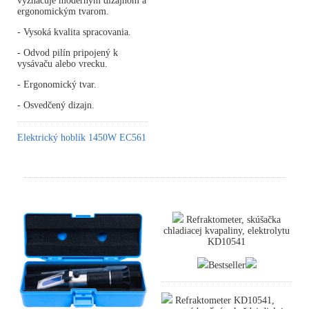
vyznačuje moderným dizajnom a
ergonomickým tvarom.
- Vysoká kvalita spracovania.
- Odvod pilín pripojený k
vysávaču alebo vrecku.
- Ergonomický tvar.
- Osvedčený dizajn.
Elektrický hoblík 1450W EC561
Refraktometer, skúšačka
chladiacej kvapaliny, elektrolytu
KD10541
Bestseller
Refraktometer KD10541,