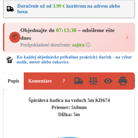
Doručenie už od
3.99 €
kuriérom na adresu alebo
boxu
Objednajte do
07:13:38
– odošleme ešte
📦
dnes
i
Predpokladané doručenie:
zajtra
ⓘ
Ku každej objednávke pribalíme praktický darček - na výber
nožík, meter alebo rukavice.
Popis
Komentáre
?
Špirálová hadica na vzduch 5m KD674
Priemer: 5x8mm
Dĺžka: 5m