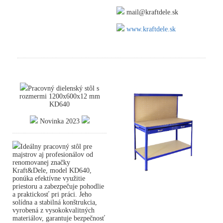
mail@kraftdele.sk
www.kraftdele.sk
Pracovný dielenský stôl s
rozmermi 1200x600x12 mm
KD640
Novinka 2023
Ideálny pracovný stôl pre
majstrov aj profesionálov od
renomovanej značky
Kraft&Dele, model KD640,
ponúka efektívne využitie
priestoru a zabezpečuje pohodlie
a praktickosť pri práci. Jeho
solídna a stabilná konštrukcia,
vyrobená z vysokokvalitných
materiálov, garantuje bezpečnosť