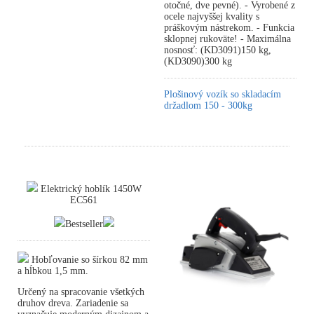
otočné, dve pevné). - Vyrobené z
ocele najvyššej kvality s
práškovým nástrekom. - Funkcia
sklopnej rukoväte! - Maximálna
nosnosť: (KD3091)150 kg,
(KD3090)300 kg
Plošinový vozík so skladacím
držadlom 150 - 300kg
Elektrický hoblík 1450W
EC561
Bestseller
Hobľovanie so šírkou 82 mm
a hĺbkou 1,5 mm.
Určený na spracovanie všetkých
druhov dreva. Zariadenie sa