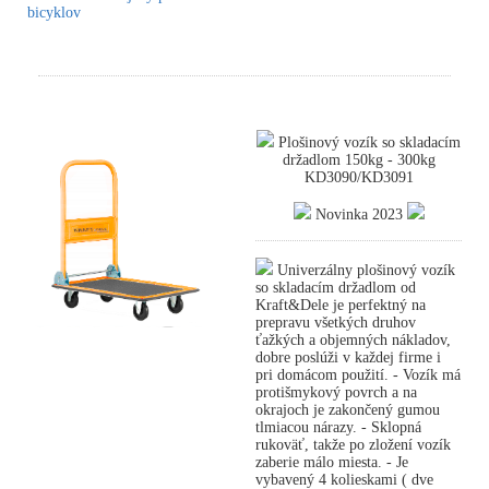
bicyklov
Plošinový vozík so skladacím
držadlom 150kg - 300kg
KD3090/KD3091
Novinka 2023
Univerzálny plošinový vozík
so skladacím držadlom od
Kraft&Dele je perfektný na
prepravu všetkých druhov
ťažkých a objemných nákladov,
dobre poslúži v každej firme i
pri domácom použití. - Vozík má
protišmykový povrch a na
okrajoch je zakončený gumou
tlmiacou nárazy. - Sklopná
rukoväť, takže po zložení vozík
zaberie málo miesta. - Je
vybavený 4 kolieskami ( dve