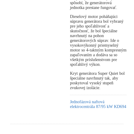
spôsobí, že generátorová
jednotka prestane fungovať.
Dieselový motor poháňajúci
súpravu generátora bol vybraný
pre jeho spoľahlivosť a
skutočnosť, že bol špeciálne
navrhnutý na pohon
generátorových súprav. Ide o
vysokovýkonný priemyselný
motor so 4-taktným kompresným
zapaľovaním a dodáva sa so
všetkým príslušenstvom pre
spoľahlivý výkon.
Kryt generátora Super Quiet bol
špeciálne navrhnutý tak, aby
poskytoval vysoký stupeň
zvukovej izolácie.
Jednofázová naftová
elektrocentrála 87/95 kW KD694