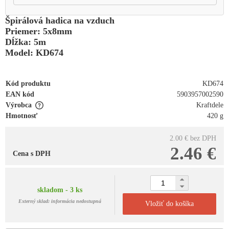
Špirálová hadica na vzduch
Priemer: 5x8mm
Dĺžka: 5m
Model: KD674
Kód produktu
KD674
EAN kód
5903957002590
Výrobca
Kraftdele
Hmotnosť
420 g
2.00 €
bez DPH
2.46 €
Cena s DPH
skladom - 3 ks
Externý sklad: informácia nedostupná
Vložiť do košíka