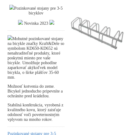
Pozinkované stojany pre 3-5
bicyklov
Novinka 2023
Mohutné pozinkované stojany
na bicykle značky Kraft&Dele so
symbolom KD650-KD652 sú
nenahraditeľné produkty, ktoré
poskytnú miesto pre vaše
bicykle. Umožňuje pohodlne
zaparkovať akýkoľvek model
bicykla, o šírke plášťov 35-60
mm.
Možnosť kotvenia do zeme.
Bicykel jednoducho pripevníte a
ochránite pred krádežou.
Stabilná konštrukcia, vyrobená z
kvalitného kovu, ktorý zaisťuje
odolnosť voči poveternostným
vplyvom na mnoho rokov.
Pozinkované stojany pre 3-5