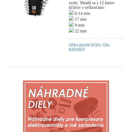
ocele. Skladá sa z 12 kusov
kľúčov s veľkosťami:
6-14 mm
17 mm
9 mm
22 mm
Očko-ploché kľúče 12ks
KD10937