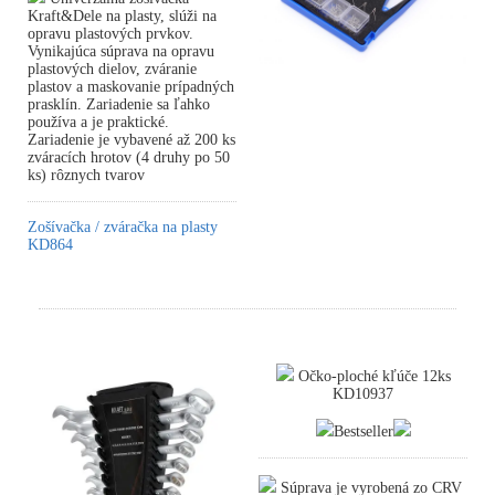
Kraft&Dele na plasty, slúži na
opravu plastových prvkov.
Vynikajúca súprava na opravu
plastových dielov, zváranie
plastov a maskovanie prípadných
prasklín. Zariadenie sa ľahko
používa a je praktické.
Zariadenie je vybavené až 200 ks
zváracích hrotov (4 druhy po 50
ks) rôznych tvarov
Zošívačka / zváračka na plasty
KD864
Očko-ploché kľúče 12ks
KD10937
Bestseller
Súprava je vyrobená zo CRV