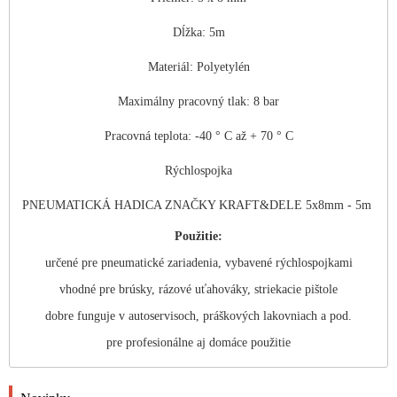
Dĺžka: 5m
Materiál: Polyetylén
Maximálny pracovný tlak: 8 bar
Pracovná teplota: -40 ° C až + 70 ° C
Rýchlospojka
PNEUMATICKÁ HADICA ZNAČKY KRAFT&DELE 5x8mm - 5m
Použitie:
určené pre pneumatické zariadenia, vybavené rýchlospojkami
vhodné pre brúsky, rázové uťahováky, striekacie pištole
dobre funguje v autoservisoch, práškových lakovniach a pod.
pre profesionálne aj domáce použitie