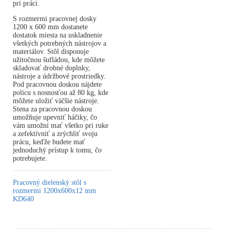
pri práci.
S rozmermi pracovnej dosky
1200 x 600 mm dostanete
dostatok miesta na uskladnenie
všetkých potrebných nástrojov a
materiálov. Stôl disponuje
užitočnou šufládou, kde môžete
skladovať drobné doplnky,
nástroje a údržbové prostriedky.
Pod pracovnou doskou nájdete
policu s nosnosťou až 80 kg, kde
môžete uložiť väčšie nástroje.
Stena za pracovnou doskou
umožňuje upevniť háčiky, čo
vám umožní mať všetko pri ruke
a zefektívniť a zrýchliť svoju
prácu, keďže budete mať
jednoduchý prístup k tomu, čo
potrebujete.
Pracovný dielenský stôl s
rozmermi 1200x600x12 mm
KD640