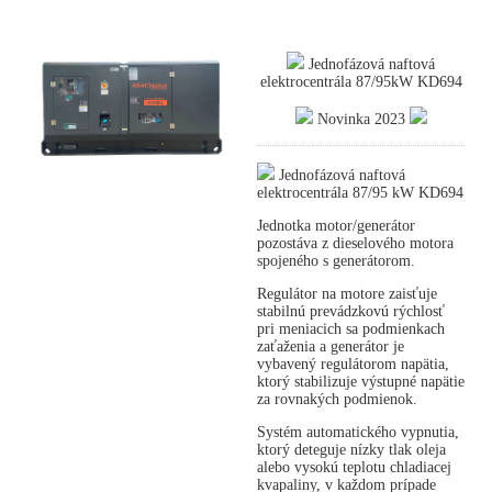
Jednofázová naftová
elektrocentrála 87/95kW KD694
Novinka 2023
Jednofázová naftová
elektrocentrála 87/95 kW KD694
Jednotka motor/generátor
pozostáva z dieselového motora
spojeného s generátorom.
Regulátor na motore zaisťuje
stabilnú prevádzkovú rýchlosť
pri meniacich sa podmienkach
zaťaženia a generátor je
vybavený regulátorom napätia,
ktorý stabilizuje výstupné napätie
za rovnakých podmienok.
Systém automatického vypnutia,
ktorý deteguje nízky tlak oleja
alebo vysokú teplotu chladiacej
kvapaliny, v každom prípade