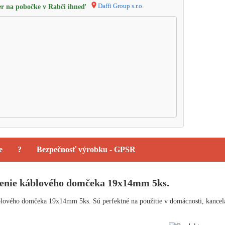
Daffi Group s.r.o.
r na pobočke v Rabči ihneď
e
?
Bezpečnosť výrobku - GPSR
enie káblového domčeka 19x14mm 5ks.
ového domčeka 19x14mm 5ks. Sú perfektné na použitie v domácnosti, kancelárii