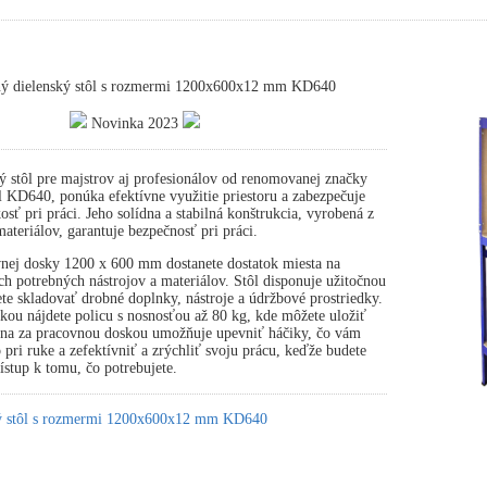
ný dielenský stôl s rozmermi 1200x600x12 mm KD640
Novinka 2023
ý stôl pre majstrov aj profesionálov od renomovanej značky
 KD640, ponúka efektívne využitie priestoru a zabezpečuje
osť pri práci. Jeho solídna a stabilná konštrukcia, vyrobená z
ateriálov, garantuje bezpečnosť pri práci.
nej dosky 1200 x 600 mm dostanete dostatok miesta na
ch potrebných nástrojov a materiálov. Stôl disponuje užitočnou
te skladovať drobné doplnky, nástroje a údržbové prostriedky.
ou nájdete policu s nosnosťou až 80 kg, kde môžete uložiť
tena za pracovnou doskou umožňuje upevniť háčiky, čo vám
pri ruke a zefektívniť a zrýchliť svoju prácu, keďže budete
stup k tomu, čo potrebujete.
ký stôl s rozmermi 1200x600x12 mm KD640