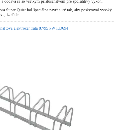
 a dodáva sa so všetkým príslušenstvom pre spoľahlivý výkon.
ora Super Quiet bol špeciálne navrhnutý tak, aby poskytoval vysoký
vej izolácie.
 naftová elektrocentrála 87/95 kW KD694