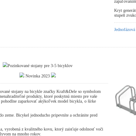
zapaľovaním
Kryt generát
stupeň zvuko
Jednofázová
Pozinkované stojany pre 3-5 bicyklov
Novinka 2023
ované stojany na bicykle značky Kraft&Dele so symbolom
nahraditeľné produkty, ktoré poskytnú miesto pre vaše
 pohodlne zaparkovať akýkoľvek model bicykla, o šírke
.
o zeme. Bicykel jednoducho pripevníte a ochránite pred
ia, vyrobená z kvalitného kovu, ktorý zaisťuje odolnosť voči
plyvom na mnoho rokov.