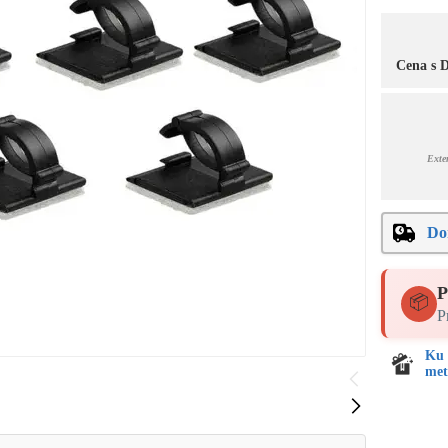
Cena s
Exte
Do
P
📦
P
Ku 
met