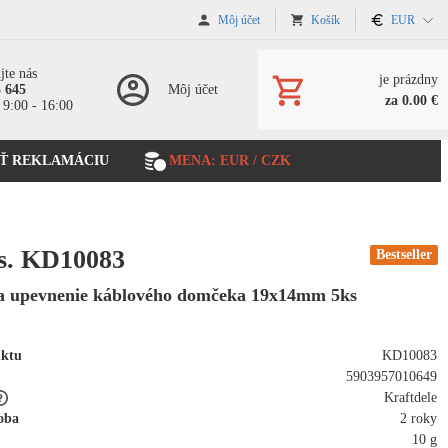
Môj účet
Košík
EUR
jte nás
je prázdny
5 645
Môj účet
za 0.00 €
 9:00 - 16:00
Ť REKLAMÁCIU
MENA: EUR / CZK
s. KD10083
Bestseller
a upevnenie káblového domčeka 19x14mm 5ks
uktu
KD10083
5903957010649
Kraftdele
oba
2 roky
10 g