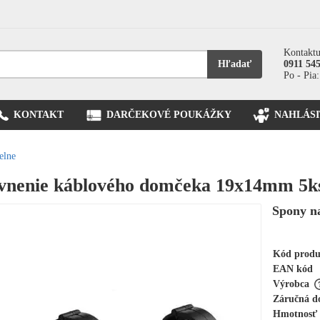
Kontaktu
Hľadať
0911 54
Po - Pia:
KONTAKT
DARČEKOVÉ POUKÁŽKY
NAHLÁSI
elne
vnenie káblového domčeka 19x14mm 5k
Spony n
Kód prod
EAN kód
Výrobca
Záručná d
Hmotnosť