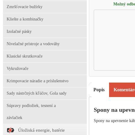
Možný odbe
Zmršťovacie bužírky
Kliešte a kombinačky
Izolačné pásky
Nivelačné prístroje a vodováhy
Klasické skrutkovače
Vykružovače
Krimpovacie náradie a príslušenstvo
Popis
Komentár
Sady nástrčných kľúčov, Gola sady
Súpravy podložiek, tesnení a
Spony na upevn
závlačiek
Spony na upevnenie kábl
Úložiská energie, batérie