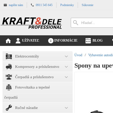
napíšte nám
0911 545 645
Podmienky
Súkromie
UŽÍVATEĽ
INFORMÁCIE
BLOG
Úvod
/
Vybavenie autodi
Elektrocentrály
Spony na upe
Kompresory a príslušenstvo
Čerpadlá a príslušenstvo
Fotovoltaika a tepelné
čerpadlá
Ručné náradie