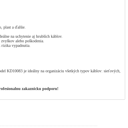
 plast a ďalšie.
álne na uchytenie aj hrubších káblov.
 zvyškov alebo poškodenia.
z rizika vypadnutia.
KD10083 je ideálny na organizáciu všetkých typov káblov: sieťových,
rofesionalnu zakaznicku podporu!