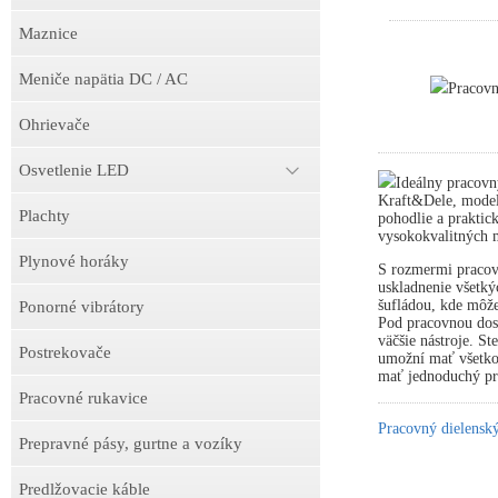
Maznice
Meniče napätia DC / AC
Pracov
Ohrievače
Osvetlenie LED
Ideálny pracovn
Kraft&Dele, model
Plachty
pohodlie a praktick
vysokokvalitných m
Plynové horáky
S rozmermi pracov
uskladnenie všetký
šufládou, kde môže
Ponorné vibrátory
Pod pracovnou dosk
väčšie nástroje. S
Postrekovače
umožní mať všetko 
mať jednoduchý prí
Pracovné rukavice
Pracovný dielens
Prepravné pásy, gurtne a vozíky
Predlžovacie káble