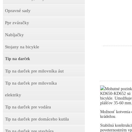
Opravné sady
Ppr zváračky
Nabíjačky
Stojany na bicykle
Tip na darček
Tip na darček pre milovníka áut
Tip na darček pre milovníka
Mohutné pozink
KD650-KD652 sú ne
elektriky
bicykle. Umožňuje
plášťov 35-60 mm
Tip na darček pre vodára
Možnosť kotvenia d
krádežou.
Tip na darček pre domáceho kutila
Stabilná konštrukc
poveternostným v
Tip na darček pre stavbára