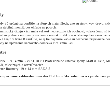
dy
dy Sú určené na použitie na rôznych materiáloch, ako sú steny, kov, drevo, sklo,
a stabilnú montáž bez ohľadu na povrch.
stický dizajn - ich malá veľkosť neohrozuje ich odolnosť, vďaka čomu sú ide
ľahko priľne k rôznym povrchom a rovnako ľahko sa odstraňuje bez zanechania
- Dizajn v tvare R zaisťuje, že aj tie najtenšie káble sú bezpečne pripevnené be
pony na upevnenie káblového domčeka 19x14mm 5ks.
tre
9 x 14 mm 5 ks KD10083 Profesionálne káblové spony Kraft & Dele, Model 
B, televíznych a osvetľovacích.
metre Rozmery: 19 x 14 mm SADA 5.
a upevnenie káblového domčeka 19x14mm 5ks. este dnes a vyuzite nasu p