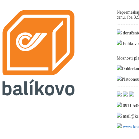
Nepremeškaj
cenu, iba 3
doručeni
Balíkovo
Možnosti pla
Dobierko
Platobnou
0911 545
mail@kra
www.kraf