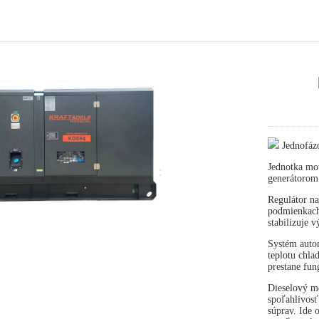
Jednofáz
Jednotka mot
generátorom
Regulátor na
podmienkach 
stabilizuje 
Systém autom
teplotu chla
prestane fun
Dieselový mo
spoľahlivosť
súprav. Ide