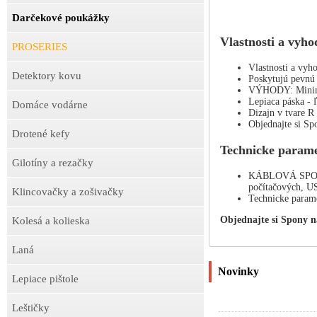
Darčekové poukážky
Vlastnosti a vyho
PROSERIES
Vlastnosti a vyho
Detektory kovu
Poskytujú pevnú 
VÝHODY: Minimali
Lepiaca páska - 
Domáce vodárne
Dizajn v tvare R 
Objednajte si S
Drotené kefy
Technicke parame
Gilotíny a rezačky
KÁBLOVÁ SPONA 1
počítačových, US
Klincovačky a zošivačky
Technicke para
Objednajte si Spony n
Kolesá a kolieska
Laná
Novinky
Lepiace pištole
Leštičky