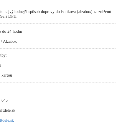
te najvýhodnejší spôsob dopravy do Balíkova (alzabox) za zníženú
,99€ s DPH
e do 24 hodín
 / Alzabox
tby:
u
 kartou
 645
ftdele.sk
tdele.sk