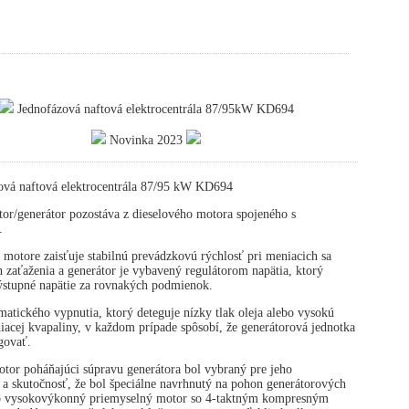
Jednofázová naftová elektrocentrála 87/95kW KD694
Novinka 2023
ová naftová elektrocentrála 87/95 kW KD694
or/generátor pozostáva z dieselového motora spojeného s
.
 motore zaisťuje stabilnú prevádzkovú rýchlosť pri meniacich sa
zaťaženia a generátor je vybavený regulátorom napätia, ktorý
výstupné napätie za rovnakých podmienok.
atického vypnutia, ktorý deteguje nízky tlak oleja alebo vysokú
diacej kvapaliny, v každom prípade spôsobí, že generátorová jednotka
govať.
tor poháňajúci súpravu generátora bol vybraný pre jeho
 a skutočnosť, že bol špeciálne navrhnutý na pohon generátorových
 o vysokovýkonný priemyselný motor so 4-taktným kompresným