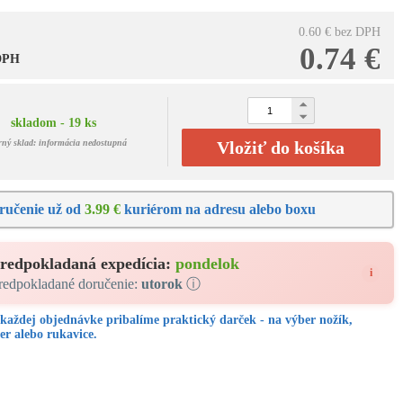
0.60 €
bez DPH
0.74 €
 DPH
skladom - 19 ks
rný sklad: informácia nedostupná
Vložiť do košíka
ručenie už od
3.99 €
kuriérom na adresu alebo boxu
redpokladaná expedícia:
pondelok
i
redpokladané doručenie:
utorok
ⓘ
každej objednávke pribalíme praktický darček - na výber nožík,
er alebo rukavice.