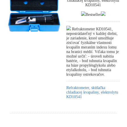
chladiacej kvapaliny, elektrolytu
KD10541
Bestseller
Refraktometer KD10541,
nepostrádateľný v každej dielni,
je zariadenie, ktoré umožňuje
zisťovať fyzikálne vlastnosti
kvapalín meraním indexu lomu
na hranici médií. Vďaka tomu je
možné určiť: - úroveň nabitia
batérie, - bod tuhnutia kvapalín
na báze propylénglykolu alebo
etylalkoholu, - bod tuhnutia
kvapaliny ostrekovačov.
Refraktometer, skúšačka
chladiacej kvapaliny, elektrolytu
KD10541