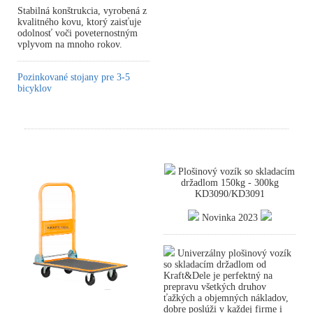
Stabilná konštrukcia, vyrobená z
kvalitného kovu, ktorý zaisťuje
odolnosť voči poveternostným
vplyvom na mnoho rokov.
Pozinkované stojany pre 3-5
bicyklov
Plošinový vozík so skladacím
držadlom 150kg - 300kg
KD3090/KD3091
Novinka 2023
Univerzálny plošinový vozík
so skladacím držadlom od
Kraft&Dele je perfektný na
prepravu všetkých druhov
ťažkých a objemných nákladov,
dobre poslúži v každej firme i