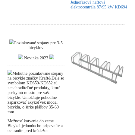
Jednofázová naftová
elektrocentrála 87/95 kW KD694
Pozinkované stojany pre 3-5
bicyklov
Novinka 2023
Mohutné pozinkované stojany
na bicykle značky Kraft&Dele so
symbolom KD650-KD652 sú
nenahraditeľné produkty, ktoré
poskytnú miesto pre vaše
bicykle. Umožňuje pohodlne
zaparkovať akýkoľvek model
bicykla, o šírke plášťov 35-60
mm.
Možnosť kotvenia do zeme.
Bicykel jednoducho pripevníte a
ochránite pred krádežou.