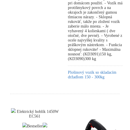
pri domácom použití. - Vozík má
protišmykový povrch a na
okrajoch je zakončený gumou
tlmiacou nárazy. - Sklopná
rukoväť, takže po zložení vozík
zaberie málo miesta. - Je
vybavený 4 kolieskami ( dve
otočné, dve pevné). - Vyrobené z
ocele najvyššej kvality s
práškovým nástrekom. - Funkcia
sklopnej rukoväte! - Maximálna
nosnosť: (KD3091)150 kg,
(KD3090)300 kg
Plošinový vozík so skladacím
držadlom 150 - 300kg
Elektrický hoblík 1450W
EC561
Bestseller