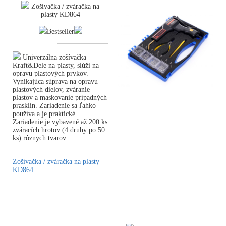
Zošívačka / zváračka na
plasty KD864
Bestseller
Univerzálna zošívačka
Kraft&Dele na plasty, slúži na
opravu plastových prvkov.
Vynikajúca súprava na opravu
plastových dielov, zváranie
plastov a maskovanie prípadných
prasklín. Zariadenie sa ľahko
používa a je praktické.
Zariadenie je vybavené až 200 ks
zváracích hrotov (4 druhy po 50
ks) rôznych tvarov
Zošívačka / zváračka na plasty
KD864