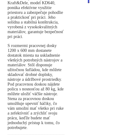
Kraft&Dele, model KD640,
ponúka efektívne využitie
priestoru a zabezpečuje pohodlie
a praktickosť pri práci. Jeho
solídna a stabilná konštrukcia,
vyrobená z vysokokvalitných
materiálov, garantuje bezpečnosť
pri práci.
S rozmermi pracovnej dosky
1200 x 600 mm dostanete
dostatok miesta na uskladnenie
všetkých potrebných nástrojov a
materiálov. Stôl disponuje
užitočnou šufládou, kde môžete
skladovať drobné doplnky,
nástroje a údržbové prostriedky.
Pod pracovnou doskou nájdete
policu s nosnosťou až 80 kg, kde
môžete uložiť väčšie nástroje.
Stena za pracovnou doskou
umožňuje upevniť háčiky, čo
vám umožní mať všetko pri ruke
a zefektívniť a zrýchliť svoju
prácu, keďže budete mať
jednoduchý prístup k tomu, čo
potrebujete.