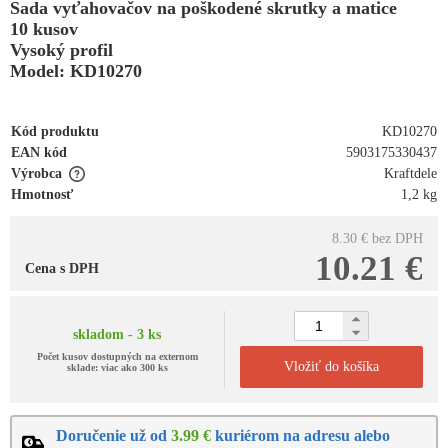
Sada vyťahovačov na poškodené skrutky a matice
10 kusov
Vysoký profil
Model: KD10270
Kód produktu
KD10270
EAN kód
5903175330437
Výrobca
Kraftdele
Hmotnosť
1,2 kg
8.30 €
bez DPH
10.21 €
Cena s DPH
skladom - 3 ks
Počet kusov dostupných na externom
Vložiť do košíka
sklade: viac ako 300 ks
Doručenie už od
3.99 €
kuriérom na adresu alebo