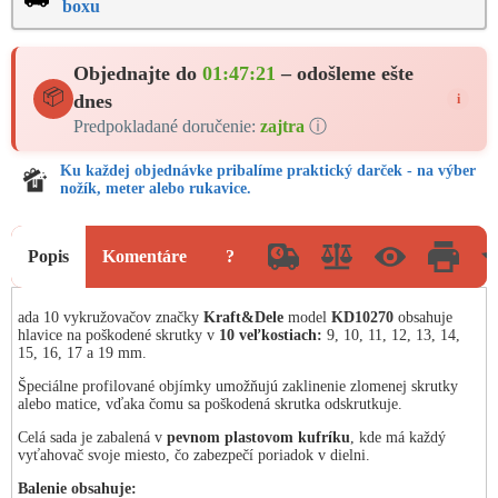
boxu
Objednajte do
01:47:21
– odošleme ešte
📦
dnes
i
Predpokladané doručenie:
zajtra
ⓘ
Ku každej objednávke pribalíme praktický darček - na výber
nožík, meter alebo rukavice.
Popis
Komentáre
?
ada 10 vykružovačov značky
Kraft&Dele
model
KD10270
obsahuje
hlavice na poškodené skrutky v
10 veľkostiach:
9, 10, 11, 12, 13, 14,
15, 16, 17 a 19 mm.
Špeciálne profilované objímky umožňujú zaklinenie zlomenej skrutky
alebo matice, vďaka čomu sa poškodená skrutka odskrutkuje.
Celá sada je zabalená v
pevnom plastovom kufríku
, kde má každý
vyťahovač svoje miesto, čo zabezpečí poriadok v dielni.
Balenie obsahuje: