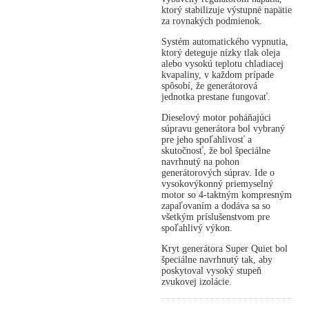
ktorý stabilizuje výstupné napätie
za rovnakých podmienok.
Systém automatického vypnutia,
ktorý deteguje nízky tlak oleja
alebo vysokú teplotu chladiacej
kvapaliny, v každom prípade
spôsobí, že generátorová
jednotka prestane fungovať.
Dieselový motor poháňajúci
súpravu generátora bol vybraný
pre jeho spoľahlivosť a
skutočnosť, že bol špeciálne
navrhnutý na pohon
generátorových súprav. Ide o
vysokovýkonný priemyselný
motor so 4-taktným kompresným
zapaľovaním a dodáva sa so
všetkým príslušenstvom pre
spoľahlivý výkon.
Kryt generátora Super Quiet bol
špeciálne navrhnutý tak, aby
poskytoval vysoký stupeň
zvukovej izolácie.