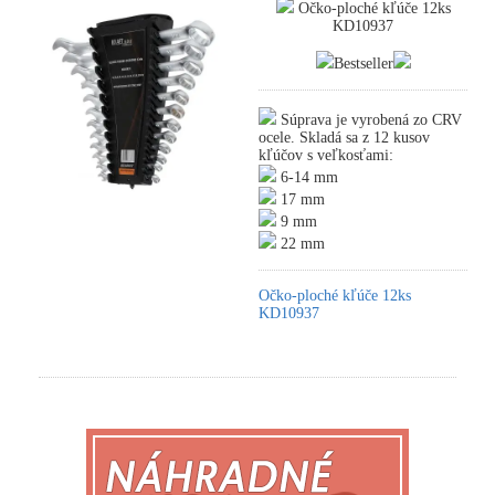
Očko-ploché kľúče 12ks
KD10937
Bestseller
Súprava je vyrobená zo CRV
ocele. Skladá sa z 12 kusov
kľúčov s veľkosťami:
6-14 mm
17 mm
9 mm
22 mm
Očko-ploché kľúče 12ks
KD10937