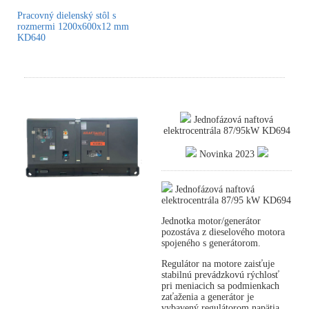
Pracovný dielenský stôl s
rozmermi 1200x600x12 mm
KD640
Jednofázová naftová
elektrocentrála 87/95kW KD694
Novinka 2023
Jednofázová naftová
elektrocentrála 87/95 kW KD694
Jednotka motor/generátor
pozostáva z dieselového motora
spojeného s generátorom.
Regulátor na motore zaisťuje
stabilnú prevádzkovú rýchlosť
pri meniacich sa podmienkach
zaťaženia a generátor je
vybavený regulátorom napätia,