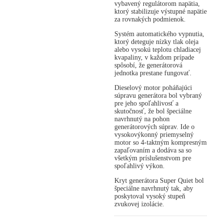
vybavený regulátorom napätia,
ktorý stabilizuje výstupné napätie
za rovnakých podmienok.
Systém automatického vypnutia,
ktorý deteguje nízky tlak oleja
alebo vysokú teplotu chladiacej
kvapaliny, v každom prípade
spôsobí, že generátorová
jednotka prestane fungovať.
Dieselový motor poháňajúci
súpravu generátora bol vybraný
pre jeho spoľahlivosť a
skutočnosť, že bol špeciálne
navrhnutý na pohon
generátorových súprav. Ide o
vysokovýkonný priemyselný
motor so 4-taktným kompresným
zapaľovaním a dodáva sa so
všetkým príslušenstvom pre
spoľahlivý výkon.
Kryt generátora Super Quiet bol
špeciálne navrhnutý tak, aby
poskytoval vysoký stupeň
zvukovej izolácie.