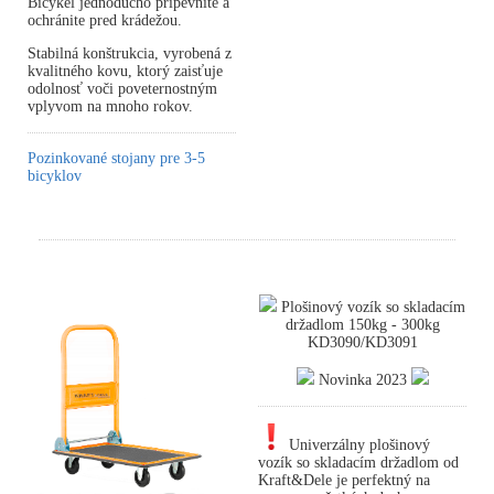
Bicykel jednoducho pripevníte a
ochránite pred krádežou.
Stabilná konštrukcia, vyrobená z
kvalitného kovu, ktorý zaisťuje
odolnosť voči poveternostným
vplyvom na mnoho rokov.
Pozinkované stojany pre 3-5
bicyklov
Plošinový vozík so skladacím
držadlom 150kg - 300kg
KD3090/KD3091
Novinka 2023
Univerzálny plošinový
vozík so skladacím držadlom od
Kraft&Dele je perfektný na