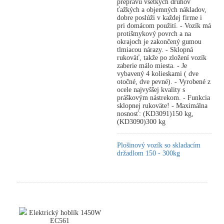
prepravu všetkých druhov
ťažkých a objemných nákladov,
dobre poslúži v každej firme i
pri domácom použití. - Vozík má
protišmykový povrch a na
okrajoch je zakončený gumou
tlmiacou nárazy. - Sklopná
rukoväť, takže po zložení vozík
zaberie málo miesta. - Je
vybavený 4 kolieskami ( dve
otočné, dve pevné). - Vyrobené z
ocele najvyššej kvality s
práškovým nástrekom. - Funkcia
sklopnej rukoväte! - Maximálna
nosnosť: (KD3091)150 kg,
(KD3090)300 kg
Plošinový vozík so skladacím
držadlom 150 - 300kg
Elektrický hoblík 1450W
EC561