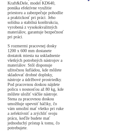
Kraft&Dele, model KD640,
ponúka efektívne využitie
priestoru a zabezpečuje pohodlie
a praktickosť pri práci. Jeho
solídna a stabilná konštrukcia,
vyrobená z vysokokvalitných
materiálov, garantuje bezpečnosť
pri práci.
S rozmermi pracovnej dosky
1200 x 600 mm dostanete
dostatok miesta na uskladnenie
všetkých potrebných nástrojov a
materiálov. Stôl disponuje
užitočnou šufládou, kde môžete
skladovať drobné doplnky,
nástroje a údržbové prostriedky.
Pod pracovnou doskou nájdete
policu s nosnosťou až 80 kg, kde
môžete uložiť väčšie nástroje.
Stena za pracovnou doskou
umožňuje upevniť háčiky, čo
vám umožní mať všetko pri ruke
a zefektívniť a zrýchliť svoju
prácu, keďže budete mať
jednoduchý prístup k tomu, čo
potrebujete.