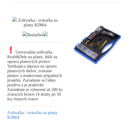
Zošívačka / zváračka na
plasty KD864
Bestseller
Univerzálna zošívačka
Kraft&Dele na plasty, slúži na
opravu plastových prvkov.
Vynikajúca súprava na opravu
plastových dielov, zváranie
plastov a maskovanie prípadných
prasklín. Zariadenie sa ľahko
používa a je praktické.
Zariadenie je vybavené až 200 ks
zváracích hrotov (4 druhy po 50
ks) rôznych tvarov
Zošívačka / zváračka na plasty
KD864