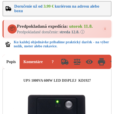
Doručenie už od
3.99 €
kuriérom na adresu alebo
boxu
Predpokladaná expedícia:
utorok 11.8.
📦
i
Predpokladané doručenie:
streda 12.8.
ⓘ
Ku každej objednávke pribalíme praktický darček - na výber
nožík, meter alebo rukavice.
Popis
Komentáre
?
UPS 1000VA 600W LED DISPLEJ
KD1927