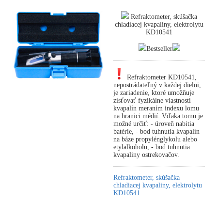
Refraktometer, skúšačka
chladiacej kvapaliny, elektrolytu
KD10541
Bestseller
Refraktometer KD10541,
nepostrádateľný v každej dielni,
je zariadenie, ktoré umožňuje
zisťovať fyzikálne vlastnosti
kvapalín meraním indexu lomu
na hranici médií. Vďaka tomu je
možné určiť: - úroveň nabitia
batérie, - bod tuhnutia kvapalín
na báze propylénglykolu alebo
etylalkoholu, - bod tuhnutia
kvapaliny ostrekovačov.
Refraktometer, skúšačka
chladiacej kvapaliny, elektrolytu
KD10541