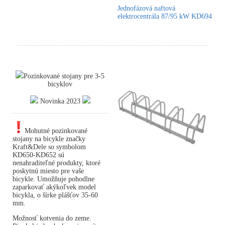
Jednofázová naftová
elektrocentrála 87/95 kW KD694
Pozinkované stojany pre 3-5
bicyklov
Novinka 2023
Mohutné pozinkované
stojany na bicykle značky
Kraft&Dele so symbolom
KD650-KD652 sú
nenahraditeľné produkty, ktoré
poskytnú miesto pre vaše
bicykle. Umožňuje pohodlne
zaparkovať akýkoľvek model
bicykla, o šírke plášťov 35-60
mm.
Možnosť kotvenia do zeme.