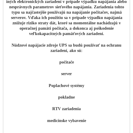
iných elektronických zariadení v prípade výpadku napájania alebo
nesprávnych parametrov sieťového napájania. Zariadenia tohto
typu sa najčastejšie používajú na napájanie počítačov, najmä
serverov. Vďaka ich použitiu sa v prípade výpadku napájania
znižuje riziko straty dát, ktoré sa momentálne nachádzajú v
operačnej pamäti počítača, a dokonca aj poškodenie
veľkokapacitných pamäťových zariadení.
Núdzové napájacie zdroje UPS sa budú používať na ochranu
zariadení, ako sú:
počítače
server
Poplachové systémy
pokladne
RTV zariadenia
medicínske vybavenie