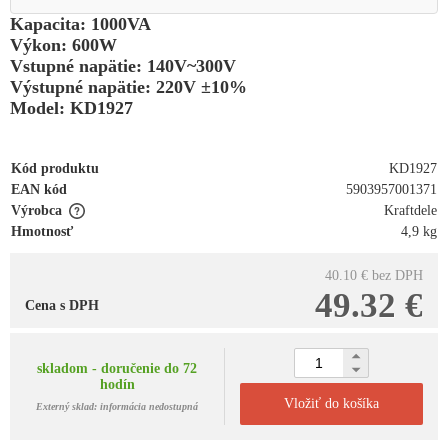
Kapacita: 1000VA
Výkon: 600W
Vstupné napätie: 140V~300V
Výstupné napätie: 220V ±10%
Model: KD1927
Kód produktu
KD1927
EAN kód
5903957001371
Výrobca
Kraftdele
Hmotnosť
4,9 kg
40.10 €
bez DPH
49.32 €
Cena s DPH
skladom - doručenie do 72
hodín
Vložiť do košíka
Externý sklad: informácia nedostupná