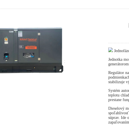
Jednofáz
Jednotka mot
generátorom
Regulátor na
podmienkach 
stabilizuje 
Systém autom
teplotu chla
prestane fun
Dieselový mo
spoľahlivosť
súprav. Ide
zapaľovaním