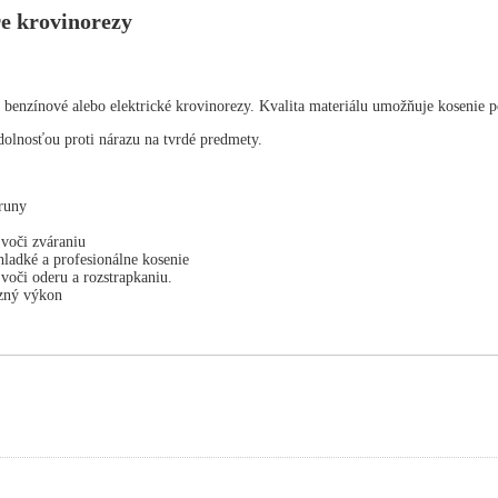
e krovinorezy
e benzínové alebo elektrické krovinorezy. Kvalita materiálu umožňuje kosenie p
olnosťou proti nárazu na tvrdé predmety.
truny
voči zváraniu
hladké a profesionálne kosenie
voči oderu a rozstrapkaniu.
zný výkon