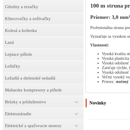
100 m struna pr
Gilotíny a rezačky
Priemer: 3,0 mm²
Klincovačky a zošivačky
Profesionálna struna pr
Kolesá a kolieska
Vyznačuje sa vysokou od
Laná
Vlastnosti:
Vysoká kvalita s
Lepiace pištole
Vysoká plasticita
Vysoká odolnosť 
Leštičky
Zaisťuje rýchle, 
Vysoká odolnosť 
Veľmi vysoký re
Ležadlá a dielenské sedadlá
Prierez:
stočený
Maliarske kompresory a pištole
Brúsky a príslušenstvo
Novinky
Elektronáradie
Elektrické a spaľovacie motory