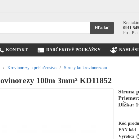
Kontaktu
Hľadať
0911 54
Po - Pia:
KONTAKT
DARČEKOVÉ POUKÁŽKY
NAHLÁSI
/
Krovinorezy a príslušenstvo
/
Struny ku krovinorezom
krovinorezy 100m 3mm² KD11852
Struna p
Priemer
Dĺžka: 
Kód prod
EAN kód
Výrobca