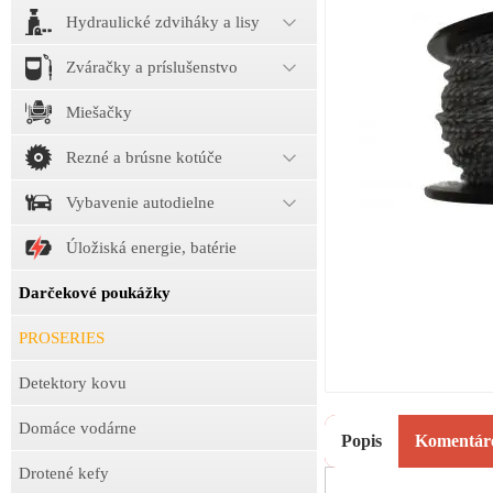
Hydraulické zdviháky a lisy
Zváračky a príslušenstvo
Miešačky
Rezné a brúsne kotúče
Vybavenie autodielne
Úložiská energie, batérie
Darčekové poukážky
PROSERIES
Detektory kovu
Domáce vodárne
Popis
Komentár
Drotené kefy