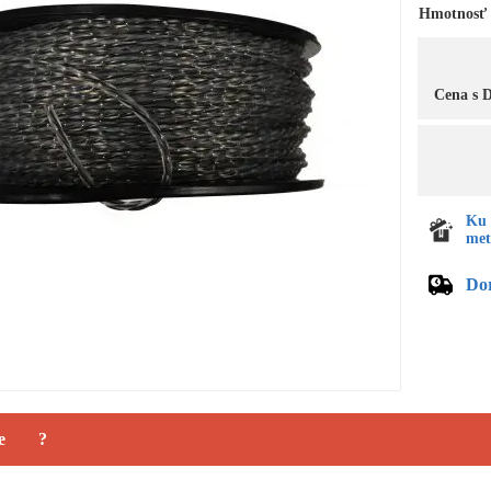
Hmotnosť
Cena s
Ku 
met
Do
e
?