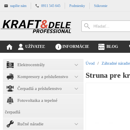
napíšte nám
0911 545 645
Podmienky
Súkromie
UŽÍVATEĽ
INFORMÁCIE
BLOG
Úvod
/
Záhradné náradie
Elektrocentrály
Struna pre 
Kompresory a príslušenstvo
Čerpadlá a príslušenstvo
Fotovoltaika a tepelné
čerpadlá
Ručné náradie