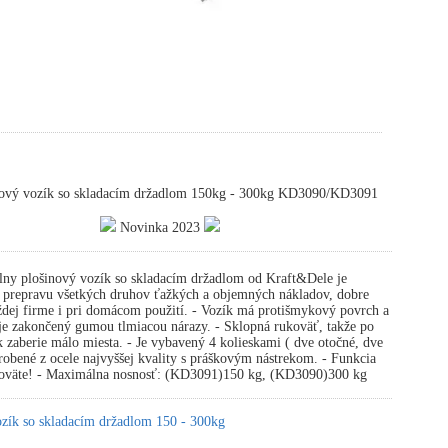
ový vozík so skladacím držadlom 150kg - 300kg KD3090/KD3091
Novinka 2023
ny plošinový vozík so skladacím držadlom od Kraft&Dele je
a prepravu všetkých druhov ťažkých a objemných nákladov, dobre
ždej firme i pri domácom použití. - Vozík má protišmykový povrch a
je zakončený gumou tlmiacou nárazy. - Sklopná rukoväť, takže po
k zaberie málo miesta. - Je vybavený 4 kolieskami ( dve otočné, dve
robené z ocele najvyššej kvality s práškovým nástrekom. - Funkcia
koväte! - Maximálna nosnosť: (KD3091)150 kg, (KD3090)300 kg
ozík so skladacím držadlom 150 - 300kg