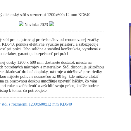
ný dielenský stôl s rozmermi 1200x600x12 mm KD640
Novinka 2023
ý stôl pre majstrov aj profesionálov od renomovanej značky
 KD640, ponúka efektívne využitie priestoru a zabezpečuje
osť pri práci. Jeho solídna a stabilná konštrukcia, vyrobená z
ateriálov, garantuje bezpečnosť pri práci.
nej dosky 1200 x 600 mm dostanete dostatok miesta na
ch potrebných nástrojov a materiálov. Stôl disponuje užitočnou
te skladovať drobné doplnky, nástroje a údržbové prostriedky.
ou nájdete policu s nosnosťou až 80 kg, kde môžete uložiť
tena za pracovnou doskou umožňuje upevniť háčiky, čo vám
pri ruke a zefektívniť a zrýchliť svoju prácu, keďže budete
stup k tomu, čo potrebujete.
ký stôl s rozmermi 1200x600x12 mm KD640