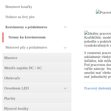
Benzínové kosačky
Pracov
Nožnice na živý plot
Krovinorezy a príslušenstvo
Ideálny pracovn
Struny ku krovinorezom
Kraft&Dele, model
pohodlie a praktick
vysokokvalitných m
Motorové píly a príslušenstvo
S rozmermi pracov
uskladnenie všetký
Maznice
šufládou, kde môže
Pod pracovnou dosk
Meniče napätia DC / AC
väčšie nástroje. S
umožní mať všetko 
mať jednoduchý prí
Ohrievače
Osvetlenie LED
Pracovný dielens
Plachty
Plynové horáky