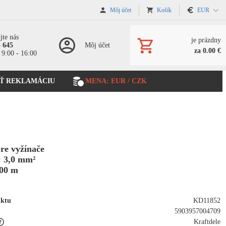
Môj účet
Košík
EUR
jte nás
je prázdny
5 645
Môj účet
za 0.00 €
 9:00 - 16:00
Ť REKLAMÁCIU
MENA: EUR / CZK
re vyžínače
: 3,0 mm²
100 m
uktu
KD11852
5903957004709
Kraftdele