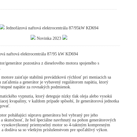
Jednofázová naftová elektrocentrála 87/95kW KD694
Novinka 2023
ová naftová elektrocentrála 87/95 kW KD694
or/generátor pozostáva z dieselového motora spojeného s
.
 motore zaisťuje stabilnú prevádzkovú rýchlosť pri meniacich sa
zaťaženia a generátor je vybavený regulátorom napätia, ktorý
výstupné napätie za rovnakých podmienok.
atického vypnutia, ktorý deteguje nízky tlak oleja alebo vysokú
diacej kvapaliny, v každom prípade spôsobí, že generátorová jednotka
govať.
tor poháňajúci súpravu generátora bol vybraný pre jeho
 a skutočnosť, že bol špeciálne navrhnutý na pohon generátorových
 o vysokovýkonný priemyselný motor so 4-taktným kompresným
 a dodáva sa so všetkým príslušenstvom pre spoľahlivý výkon.