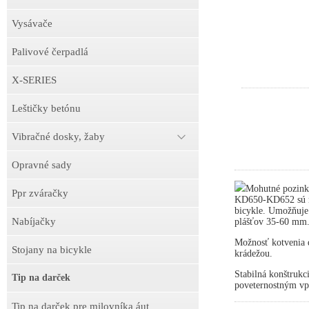
Vysávače
Palivové čerpadlá
X-SERIES
Leštičky betónu
Vibračné dosky, žaby
Opravné sady
Mohutné pozink
Ppr zváračky
KD650-KD652 sú ne
bicykle. Umožňuje
Nabíjačky
plášťov 35-60 mm
Možnosť kotvenia d
Stojany na bicykle
krádežou.
Stabilná konštrukc
Tip na darček
poveternostným v
Tip na darček pre milovníka áut