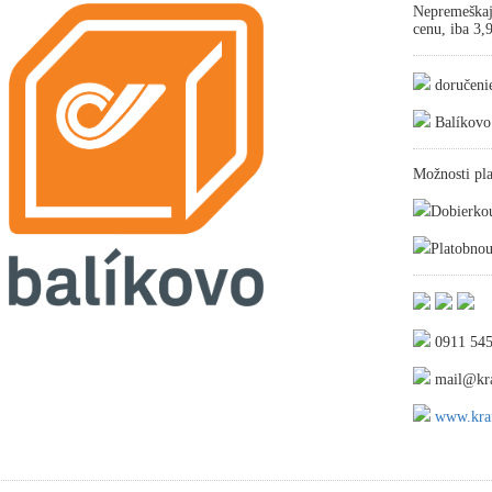
Nepremeškaj
cenu, iba 3
doručeni
Balíkovo
Možnosti pla
Dobierko
Platobnou
0911 545
mail@kra
www.kraf