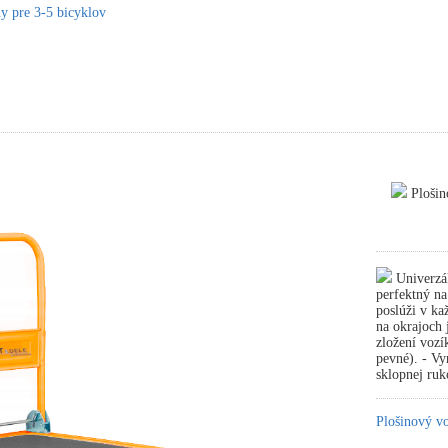
y pre 3-5 bicyklov
Plošin
Univerzál
perfektný n
poslúži v ka
na okrajoch 
zložení vozí
pevné). - Vy
sklopnej ru
Plošinový v