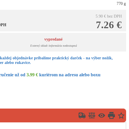
770 g
5.90 €
bez DPH
7.26 €
 DPH
vypredané
Externý sklad: informácia nedostupná
každej objednávke pribalíme praktický darček - na výber nožík,
er alebo rukavice.
ručenie už od
3.99 €
kuriérom na adresu alebo boxu