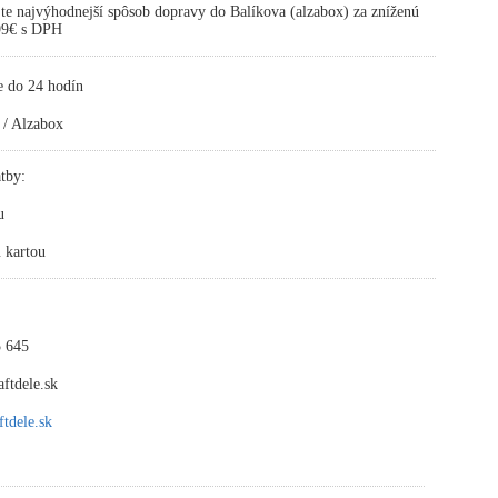
te najvýhodnejší spôsob dopravy do Balíkova (alzabox) za zníženú
,99€ s DPH
e do 24 hodín
 / Alzabox
tby:
u
 kartou
 645
ftdele.sk
tdele.sk