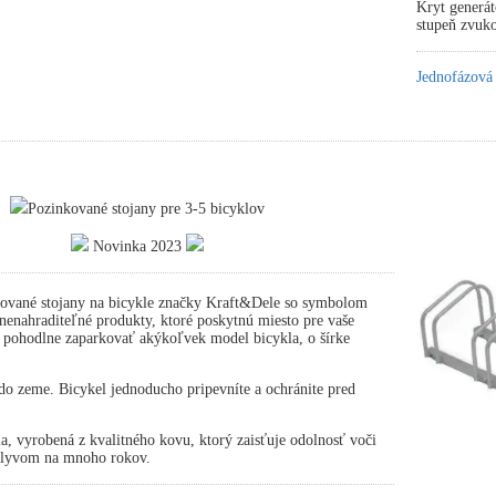
Kryt generát
stupeň zvuko
Jednofázová
Pozinkované stojany pre 3-5 bicyklov
Novinka 2023
ované stojany na bicykle značky Kraft&Dele so symbolom
nahraditeľné produkty, ktoré poskytnú miesto pre vaše
 pohodlne zaparkovať akýkoľvek model bicykla, o šírke
.
o zeme. Bicykel jednoducho pripevníte a ochránite pred
ia, vyrobená z kvalitného kovu, ktorý zaisťuje odolnosť voči
plyvom na mnoho rokov.