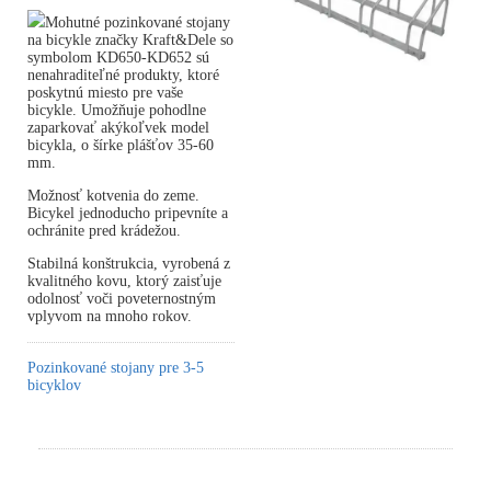
Mohutné pozinkované stojany
na bicykle značky Kraft&Dele so
symbolom KD650-KD652 sú
nenahraditeľné produkty, ktoré
poskytnú miesto pre vaše
bicykle. Umožňuje pohodlne
zaparkovať akýkoľvek model
bicykla, o šírke plášťov 35-60
mm.
Možnosť kotvenia do zeme.
Bicykel jednoducho pripevníte a
ochránite pred krádežou.
Stabilná konštrukcia, vyrobená z
kvalitného kovu, ktorý zaisťuje
odolnosť voči poveternostným
vplyvom na mnoho rokov.
Pozinkované stojany pre 3-5
bicyklov