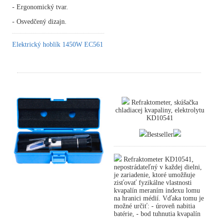
- Ergonomický tvar.
- Osvedčený dizajn.
Elektrický hoblík 1450W EC561
Refraktometer, skúšačka
chladiacej kvapaliny, elektrolytu
KD10541
Bestseller
Refraktometer KD10541,
nepostrádateľný v každej dielni,
je zariadenie, ktoré umožňuje
zisťovať fyzikálne vlastnosti
kvapalín meraním indexu lomu
na hranici médií. Vďaka tomu je
možné určiť: - úroveň nabitia
batérie, - bod tuhnutia kvapalín