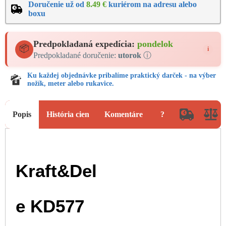
Doručenie už od
8.49 €
kuriérom na adresu alebo
boxu
Predpokladaná expedícia:
pondelok
📦
i
Predpokladané doručenie:
utorok
ⓘ
Ku každej objednávke pribalíme praktický darček - na výber
nožík, meter alebo rukavice.
Popis
História cien
Komentáre
?
Kraft&Del
e KD577