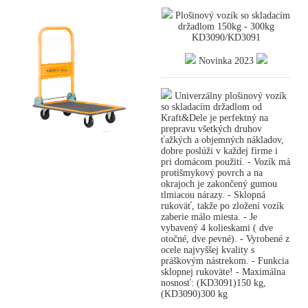
Plošinový vozík so skladacím
držadlom 150kg - 300kg
KD3090/KD3091
Novinka 2023
Univerzálny plošinový vozík
so skladacím držadlom od
Kraft&Dele je perfektný na
prepravu všetkých druhov
ťažkých a objemných nákladov,
dobre poslúži v každej firme i
pri domácom použití. - Vozík má
protišmykový povrch a na
okrajoch je zakončený gumou
tlmiacou nárazy. - Sklopná
rukoväť, takže po zložení vozík
zaberie málo miesta. - Je
vybavený 4 kolieskami ( dve
otočné, dve pevné). - Vyrobené z
ocele najvyššej kvality s
práškovým nástrekom. - Funkcia
sklopnej rukoväte! - Maximálna
nosnosť: (KD3091)150 kg,
(KD3090)300 kg