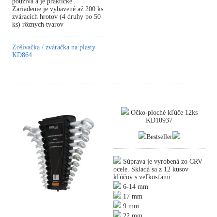
používa a je praktické.
Zariadenie je vybavené až 200 ks
zváracích hrotov (4 druhy po 50
ks) rôznych tvarov
Zošívačka / zváračka na plasty
KD864
Očko-ploché kľúče 12ks
KD10937
Bestseller
Súprava je vyrobená zo CRV
ocele. Skladá sa z 12 kusov
kľúčov s veľkosťami:
6-14 mm
17 mm
9 mm
22 mm