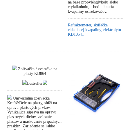
na báze propylénglykolu alebo
etylalkoholu, - bod tuhnutia
kvapaliny ostrekovačov.
Refraktometer, skúšačka
chladiacej kvapaliny, elektrolytu
KD10541
Zošívačka / zváračka na
plasty KD864
Bestseller
Univerzálna zošívačka
Kraft&Dele na plasty, slúži na
opravu plastových prvkov.
Vynikajúca súprava na opravu
plastových dielov, zváranie
plastov a maskovanie prípadných
prasklín. Zariadenie sa ľahko