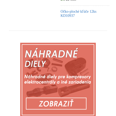
Očko-ploché kľúče 12ks
KD10937