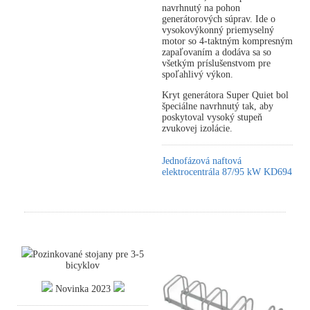
navrhnutý na pohon
generátorových súprav. Ide o
vysokovýkonný priemyselný
motor so 4-taktným kompresným
zapaľovaním a dodáva sa so
všetkým príslušenstvom pre
spoľahlivý výkon.
Kryt generátora Super Quiet bol
špeciálne navrhnutý tak, aby
poskytoval vysoký stupeň
zvukovej izolácie.
Jednofázová naftová
elektrocentrála 87/95 kW KD694
Pozinkované stojany pre 3-5
bicyklov
Novinka 2023