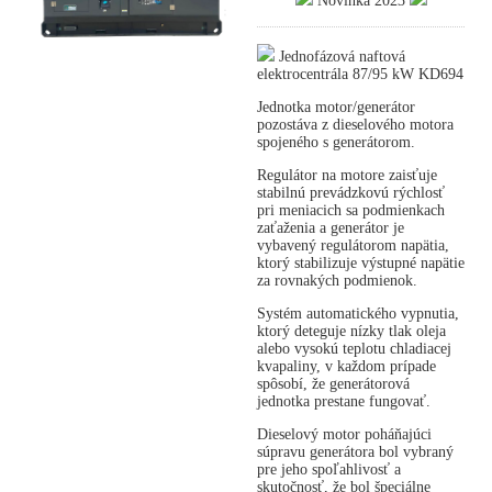
Novinka 2023
Jednofázová naftová
elektrocentrála 87/95 kW KD694
Jednotka motor/generátor
pozostáva z dieselového motora
spojeného s generátorom.
Regulátor na motore zaisťuje
stabilnú prevádzkovú rýchlosť
pri meniacich sa podmienkach
zaťaženia a generátor je
vybavený regulátorom napätia,
ktorý stabilizuje výstupné napätie
za rovnakých podmienok.
Systém automatického vypnutia,
ktorý deteguje nízky tlak oleja
alebo vysokú teplotu chladiacej
kvapaliny, v každom prípade
spôsobí, že generátorová
jednotka prestane fungovať.
Dieselový motor poháňajúci
súpravu generátora bol vybraný
pre jeho spoľahlivosť a
skutočnosť, že bol špeciálne