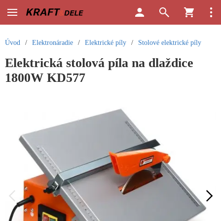
Úvod
/
Elektronáradie
/
Elektrické píly
/
Stolové elektrické píly
Elektrická stolová píla na dlaždice
1800W KD577