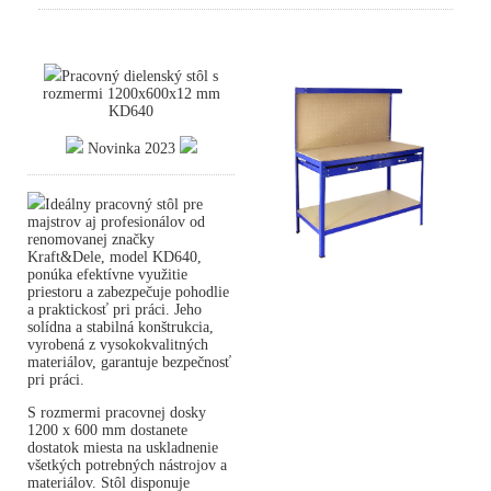
Pracovný dielenský stôl s
rozmermi 1200x600x12 mm
KD640
Novinka 2023
Ideálny pracovný stôl pre
majstrov aj profesionálov od
renomovanej značky
Kraft&Dele, model KD640,
ponúka efektívne využitie
priestoru a zabezpečuje pohodlie
a praktickosť pri práci. Jeho
solídna a stabilná konštrukcia,
vyrobená z vysokokvalitných
materiálov, garantuje bezpečnosť
pri práci.
S rozmermi pracovnej dosky
1200 x 600 mm dostanete
dostatok miesta na uskladnenie
všetkých potrebných nástrojov a
materiálov. Stôl disponuje