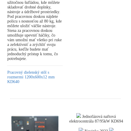
užitočnou šufládou, kde môžete
skladovať drobné doplnky,
nástroje a údržbové prostriedky.
Pod pracovnou doskou nájdete
policu s nosnosťou až 80 kg, kde
môžete uložiť väčšie nástroje.
Stena za pracovnou doskou
umožňuje upevniť háčiky, čo
vám umožní mať všetko pri ruke
a zefektívniť a zrýchliť svoju
prácu, keďže budete mať
jednoduchý prístup k tomu, čo
potrebujete.
Pracovný dielenský stôl s
rozmermi 1200x600x12 mm
KD640
Jednofázová naftová
elektrocentrála 87/95kW KD694