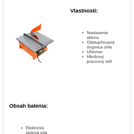
Vlastnosti:
Nastavenie
sklonu
Odstupňovaná
stupnica uhla
Uhlomer
Hliníkový
pracovný stôl
Obsah balenia:
Elektrická
stolová píla