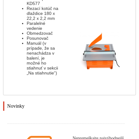
KD577
Rezací kotúč na
dlaždice 180 x
22,2 x 2,2 mm
Paralelné
vedenie
Obmedzovač
Posunovač
Manuál (v
prípade, že sa
nenachádza v
balení, je
možné ho
stiahnuť v sekcii
„Na stiahnutie“)
Novinky
Nepremeškajte najvýhodnejší