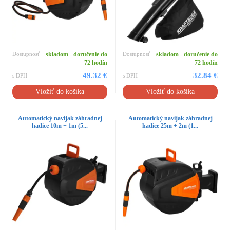
Dostupnosť
skladom - doručenie do
Dostupnosť
skladom - doručenie do
72 hodín
72 hodín
49.32 €
32.84 €
s DPH
s DPH
Vložiť do košíka
Vložiť do košíka
Automatický navijak záhradnej
Automatický navijak záhradnej
hadice 10m + 1m (5...
hadice 25m + 2m (1...