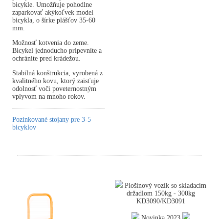
bicykle. Umožňuje pohodlne
zaparkovať akýkoľvek model
bicykla, o šírke plášťov 35-60
mm.
Možnosť kotvenia do zeme.
Bicykel jednoducho pripevníte a
ochránite pred krádežou.
Stabilná konštrukcia, vyrobená z
kvalitného kovu, ktorý zaisťuje
odolnosť voči poveternostným
vplyvom na mnoho rokov.
Pozinkované stojany pre 3-5
bicyklov
Plošinový vozík so skladacím
držadlom 150kg - 300kg
KD3090/KD3091
Novinka 2023