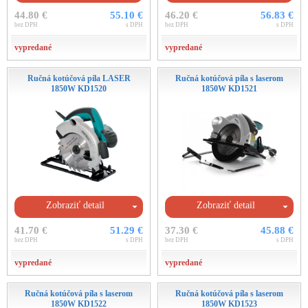
44.80 €
55.10 €
46.20 €
56.83 €
bez DPH
s DPH
bez DPH
s DPH
vypredané
vypredané
Ručná kotúčová píla LASER
Ručná kotúčová píla s laserom
1850W KD1520
1850W KD1521
Zobraziť detail
Zobraziť detail
41.70 €
51.29 €
37.30 €
45.88 €
bez DPH
s DPH
bez DPH
s DPH
vypredané
vypredané
Ručná kotúčová píla s laserom
Ručná kotúčová píla s laserom
1850W KD1522
1850W KD1523