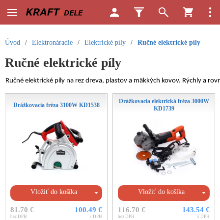
Úvod
/
Elektronáradie
/
Elektrické píly
/
Ručné elektrické píly
Ručné elektrické píly
Ručné elektrické píly na rez dreva, plastov a mäkkých kovov. Rýchly a rovn
Drážkovacia elektrická fréza 3000W
Drážkovacia fréza 3100W KD1538
KD1739
Vložiť do košíka
Vložiť do košíka
81.70 €
100.49 €
116.70 €
143.54 €
bez DPH
s DPH
bez DPH
s DPH