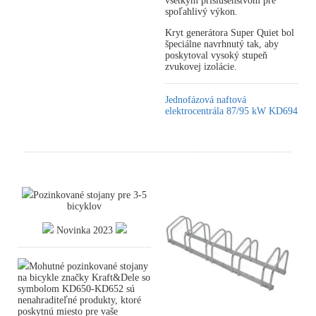
všetkým príslušenstvom pre
spoľahlivý výkon.
Kryt generátora Super Quiet bol
špeciálne navrhnutý tak, aby
poskytoval vysoký stupeň
zvukovej izolácie.
Jednofázová naftová
elektrocentrála 87/95 kW KD694
Pozinkované stojany pre 3-5
bicyklov
Novinka 2023
Mohutné pozinkované stojany
na bicykle značky Kraft&Dele so
symbolom KD650-KD652 sú
nenahraditeľné produkty, ktoré
poskytnú miesto pre vaše