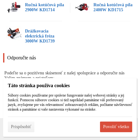
Ručná kotúčová píla
Ručná kotúčová píla
2900W KD1714
2400W KD1715
Drážkovacia
elektrická fréza
3000W KD1739
Odporučte nás
Podeľte sa o pozitívnu skúsenosť z našej spolupráce a odporučte nás
Vašim známym a priateľom:
Táto stránka používa cookies
Odporučiť
Súbory cookies používame pre správne fungovanie našej webovej stránky a jej
funkcií. Pomocou súborov cookies si tiež napríklad pamätáme váš preferovaný
jazyk, zvyšujeme pre vás relevantnosť zobrazovaných reklám, počítame návštevnosť
stránok a pamätáme si vaše nastavenia vykonané na stránke.
Prispôsobiť
Povoliť všetko
Informácie