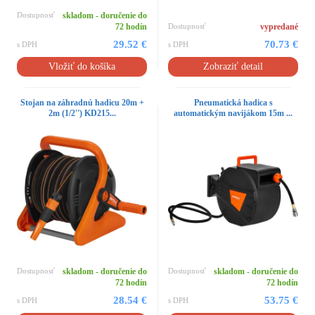
Dostupnosť
skladom - doručenie do
72 hodín
Dostupnosť
vypredané
29.52 €
70.73 €
s DPH
s DPH
Vložiť do košíka
Zobraziť detail
Stojan na záhradnú hadicu 20m +
Pneumatická hadica s
2m (1/2'') KD215...
automatickým navijákom 15m ...
Dostupnosť
skladom - doručenie do
Dostupnosť
skladom - doručenie do
72 hodín
72 hodín
28.54 €
53.75 €
s DPH
s DPH