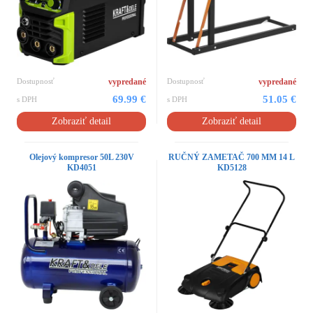
Dostupnosť
vypredané
Dostupnosť
vypredané
69.99 €
51.05 €
s DPH
s DPH
Zobraziť detail
Zobraziť detail
Olejový kompresor 50L 230V
RUČNÝ ZAMETAČ 700 MM 14 L
KD4051
KD5128