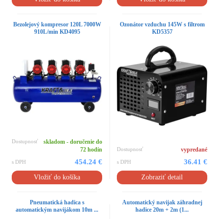
Bezolejový kompresor 120L 7000W
Ozonátor vzduchu 145W s filtrom
910L/min KD4095
KD5357
Dostupnosť
skladom - doručenie do
72 hodín
Dostupnosť
vypredané
454.24 €
36.41 €
s DPH
s DPH
Vložiť do košíka
Zobraziť detail
Pneumatická hadica s
Automatický navijak záhradnej
automatickým navijákom 10m ...
hadice 20m + 2m (1...