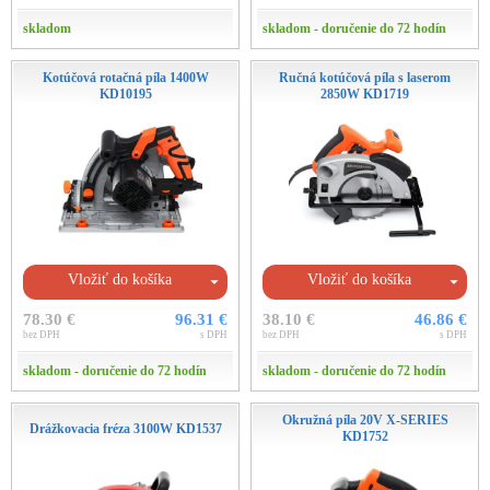
skladom
skladom - doručenie do 72 hodín
Kotúčová rotačná píla 1400W
Ručná kotúčová píla s laserom
KD10195
2850W KD1719
Vložiť do košíka
Vložiť do košíka
78.30 €
96.31 €
38.10 €
46.86 €
bez DPH
s DPH
bez DPH
s DPH
skladom - doručenie do 72 hodín
skladom - doručenie do 72 hodín
Okružná píla 20V X-SERIES
Drážkovacia fréza 3100W KD1537
KD1752