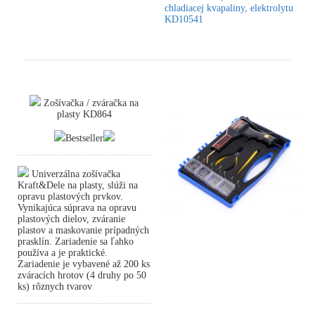
chladiacej kvapaliny, elektrolytu
KD10541
Zošívačka / zváračka na
plasty KD864
Bestseller
Univerzálna zošívačka
Kraft&Dele na plasty, slúži na
opravu plastových prvkov.
Vynikajúca súprava na opravu
plastových dielov, zváranie
plastov a maskovanie prípadných
prasklín. Zariadenie sa ľahko
používa a je praktické.
Zariadenie je vybavené až 200 ks
zváracích hrotov (4 druhy po 50
ks) rôznych tvarov