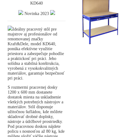
KD640
Novinka 2023
Ideálny pracovný stôl pre
majstrov aj profesionálov od
renomovanej značky
Kraft&Dele, model KD640,
ponúka efektívne využitie
priestoru a zabezpečuje pohodlie
a praktickosť pri práci. Jeho
solídna a stabilná konštrukcia,
vyrobená z vysokokvalitných
materiálov, garantuje bezpečnosť
pri práci.
S rozmermi pracovnej dosky
1200 x 600 mm dostanete
dostatok miesta na uskladnenie
všetkých potrebných nástrojov a
materiálov. Stôl disponuje
užitočnou šufládou, kde môžete
skladovať drobné doplnky,
nástroje a údržbové prostriedky.
Pod pracovnou doskou nájdete
policu s nosnosťou až 80 kg, kde
môžete uložiť väčšie nástroje.