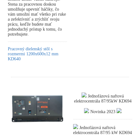
Stena za pracovnou doskou
umožňuje upevniť háčiky, čo
vám umožní mať všetko pri ruke
a zefektívniť a zrýchliť svoju
prácu, keďže budete mať
jednoduchý prístup k tomu, čo
potrebujete.
Pracovný dielenský stôl s
rozmermi 1200x600x12 mm
KD640
Jednofázová naftová
elektrocentrála 87/95kW KD694
Novinka 2023
Jednofázová naftová
elektrocentrála 87/95 kW KD694