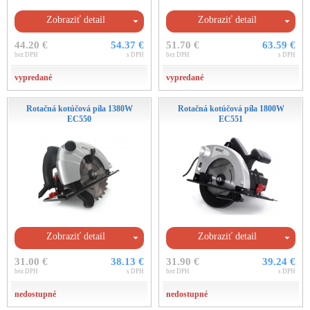
Zobraziť detail
Zobraziť detail
44.20 €
54.37 €
51.70 €
63.59 €
bez DPH
s DPH
bez DPH
s DPH
vypredané
vypredané
Rotačná kotúčová píla 1380W
Rotačná kotúčová píla 1800W
EC550
EC551
Zobraziť detail
Zobraziť detail
31.00 €
38.13 €
31.90 €
39.24 €
bez DPH
s DPH
bez DPH
s DPH
nedostupné
nedostupné