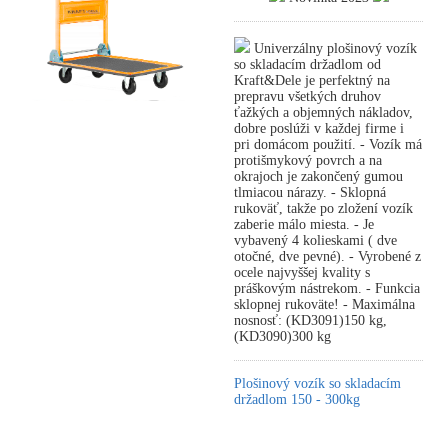
Univerzálny plošinový vozík
so skladacím držadlom od
Kraft&Dele je perfektný na
prepravu všetkých druhov
ťažkých a objemných nákladov,
dobre poslúži v každej firme i
pri domácom použití. - Vozík má
protišmykový povrch a na
okrajoch je zakončený gumou
tlmiacou nárazy. - Sklopná
rukoväť, takže po zložení vozík
zaberie málo miesta. - Je
vybavený 4 kolieskami ( dve
otočné, dve pevné). - Vyrobené z
ocele najvyššej kvality s
práškovým nástrekom. - Funkcia
sklopnej rukoväte! - Maximálna
nosnosť: (KD3091)150 kg,
(KD3090)300 kg
Plošinový vozík so skladacím
držadlom 150 - 300kg