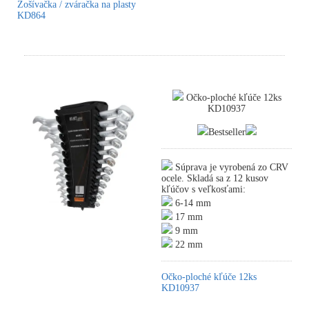
Zošívačka / zváračka na plasty
KD864
Očko-ploché kľúče 12ks
KD10937
Bestseller
Súprava je vyrobená zo CRV
ocele. Skladá sa z 12 kusov
kľúčov s veľkosťami:
6-14 mm
17 mm
9 mm
22 mm
Očko-ploché kľúče 12ks
KD10937