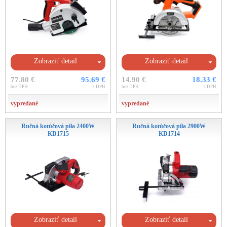
Zobraziť detail
Zobraziť detail
77.80 €
95.69 €
14.90 €
18.33 €
bez DPH
s DPH
bez DPH
s DPH
vypredané
vypredané
Ručná kotúčová píla 2400W
Ručná kotúčová píla 2900W
KD1715
KD1714
Zobraziť detail
Zobraziť detail