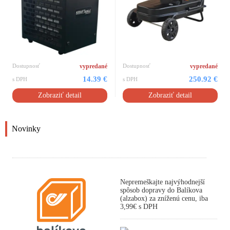
Dostupnosť
vypredané
Dostupnosť
vypredané
14.39 €
250.92 €
s DPH
s DPH
Zobraziť detail
Zobraziť detail
Novinky
Nepremeškajte najvýhodnejší
spôsob dopravy do Balíkova
(alzabox) za zníženú cenu, iba
3,99€ s DPH