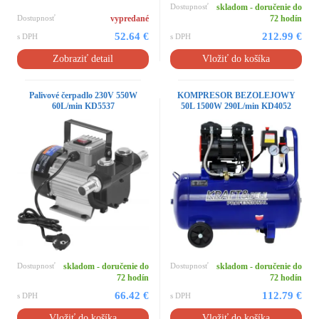
Dostupnosť
skladom - doručenie do
Dostupnosť
vypredané
72 hodín
52.64 €
212.99 €
s DPH
s DPH
Zobraziť detail
Vložiť do košíka
Palivové čerpadlo 230V 550W
KOMPRESOR BEZOLEJOWY
60L/min KD5537
50L 1500W 290L/min KD4052
Dostupnosť
skladom - doručenie do
Dostupnosť
skladom - doručenie do
72 hodín
72 hodín
66.42 €
112.79 €
s DPH
s DPH
Vložiť do košíka
Vložiť do košíka