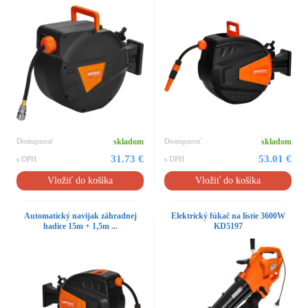
Dostupnosť
skladom
Dostupnosť
skladom
31.73 €
53.01 €
s DPH
s DPH
Vložiť do košíka
Vložiť do košíka
Automatický navijak záhradnej
Elektrický fúkač na lístie 3600W
hadice 15m + 1,5m ...
KD5197