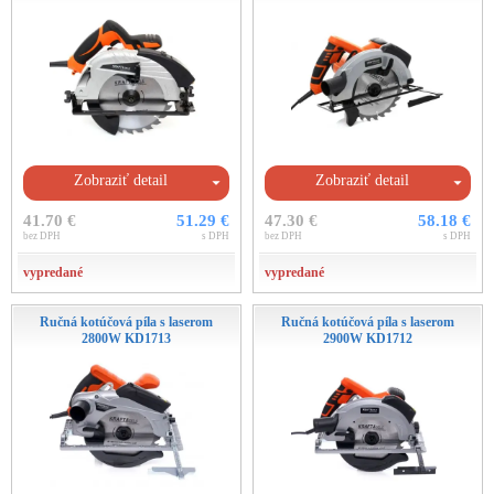
Zobraziť detail
Zobraziť detail
41.70 €
51.29 €
47.30 €
58.18 €
bez DPH
s DPH
bez DPH
s DPH
vypredané
vypredané
Ručná kotúčová píla s laserom
Ručná kotúčová píla s laserom
2800W KD1713
2900W KD1712