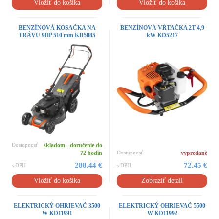
Vložiť do košíka
Vložiť do košíka
BENZÍNOVÁ KOSAČKA NA
BENZÍNOVÁ VŔTAČKA 2T 4,9
TRÁVU 9HP 510 mm KD5085
kW KD5217
Dostupnosť
skladom - doručenie do
72 hodín
Dostupnosť
vypredané
288.44 €
72.45 €
s DPH
s DPH
Vložiť do košíka
Zobraziť detail
ELEKTRICKÝ OHRIEVAČ 3500
ELEKTRICKÝ OHRIEVAČ 5500
W KD11991
W KD11992