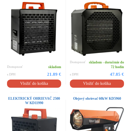
Dostupnosť
skladom - doručenie do
Dostupnosť
skladom
72 hodín
21.89 €
47.85 €
s DPH
s DPH
Vložiť do košíka
Vložiť do košíka
ELEKTRICKÝ OHRIEVAČ 2500
Olejový ohrievač 60kW KD5960
W KD11990