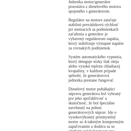
Jednotka motor/generátor
pozostáva z dieselového motora
spojeného s generátorom.
Regulátor na motore zaisťuje
stabilnú prevádzkovú rýchlosť
pri meniacich sa podmienkach
zaťaženia a generátor je
vybavený regulátorom napätia,
ktorý stabilizuje výstupné napätie
za rovnakých podmienok.
Systém automatického vypnutia,
ktorý deteguje nízky tlak oleja
alebo vysokú teplotu chladiacej
kvapaliny, v každom prípade
spôsobí, že generátorová
jednotka prestane fungovať.
Dieselový motor poháňajúci
súpravu generátora bol vybraný
pre jeho spoľahlivosť a
skutočnosť, že bol špeciálne
navrhnutý na pohon
generátorových súprav. Ide o
vysokovýkonný priemyselný
motor so 4-taktným kompresným
zapaľovaním a dodáva sa so