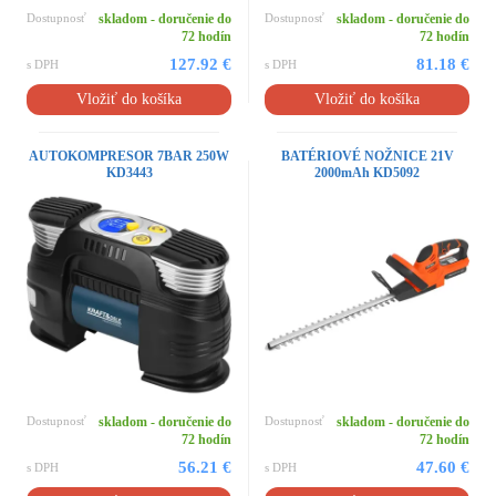
Dostupnosť
skladom - doručenie do
Dostupnosť
skladom - doručenie do
72 hodín
72 hodín
127.92 €
81.18 €
s DPH
s DPH
Vložiť do košíka
Vložiť do košíka
AUTOKOMPRESOR 7BAR 250W
BATÉRIOVÉ NOŽNICE 21V
KD3443
2000mAh KD5092
Dostupnosť
skladom - doručenie do
Dostupnosť
skladom - doručenie do
72 hodín
72 hodín
56.21 €
47.60 €
s DPH
s DPH