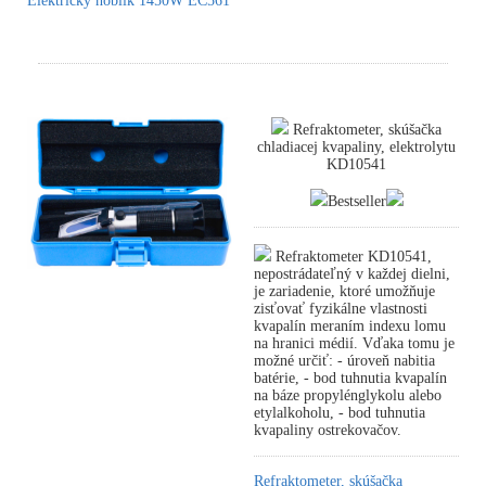
Elektrický hoblík 1450W EC561
Refraktometer, skúšačka
chladiacej kvapaliny, elektrolytu
KD10541
Bestseller
Refraktometer KD10541,
nepostrádateľný v každej dielni,
je zariadenie, ktoré umožňuje
zisťovať fyzikálne vlastnosti
kvapalín meraním indexu lomu
na hranici médií. Vďaka tomu je
možné určiť: - úroveň nabitia
batérie, - bod tuhnutia kvapalín
na báze propylénglykolu alebo
etylalkoholu, - bod tuhnutia
kvapaliny ostrekovačov.
Refraktometer, skúšačka